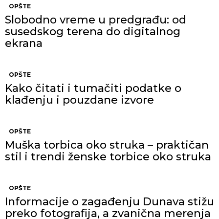
OPŠTE
Slobodno vreme u predgrađu: od
susedskog terena do digitalnog
ekrana
OPŠTE
Kako čitati i tumačiti podatke o
klađenju i pouzdane izvore
OPŠTE
Muška torbica oko struka – praktičan
stil i trendi ženske torbice oko struka
OPŠTE
Informacije o zagađenju Dunava stižu
preko fotografija, a zvanična merenja