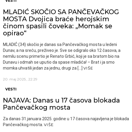
VESTI
MLADIĆ SKOČIO SA PANČEVAČKOG
MOSTA Dvojica braće herojskim
činom spasili čoveka: „Momak se
opirao“
MLADIĆ (34) skočio je danas sa Pančevačkog mosta u ledeni
Dunav, a na sreću, preživeo je. Sve se odigralo oko 12 časova, a
nemilu scenu primetio je Renato Grbić, koji je sa bratom bio na
Dunavu i odmah se uputio da spase mladića! – Brat i ja smo
momka uhvatili jedan za jednu, drugi za […]
VIŠE
20. maj 2025., 22:29
VESTI
NAJAVA: Danas u 17 časova blokada
Pančevačkog mosta
Za danas 31.januara 2025. godine u 17 časova najavljena je blokada
Pančevačkog mosta.
VIŠE