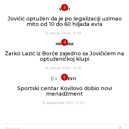
VESTI
Jovičić optužen da je po legalizaciji uzimao
mito od 10 do 60 hiljada evra
21. januar 2022., 14:33
HRONIKA
Žarko Lazić iz Borče zajedno sa Jovičićem na
optuženičkoj klupi
31. januar 2022., 14:10
3
Komentara
VESTI
Sportski centar Kovilovo dobio novi
menadžment
15. septembar 2017., 17:07
Traži: