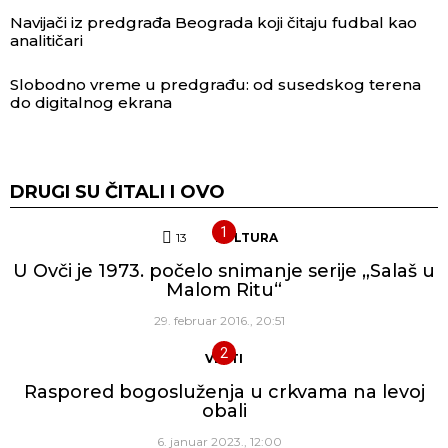
Navijači iz predgrađa Beograda koji čitaju fudbal kao
analitičari
Slobodno vreme u predgrađu: od susedskog terena
do digitalnog ekrana
DRUGI SU ČITALI I OVO
13
Komentara
KULTURA
U Ovči je 1973. počelo snimanje serije „Salaš u
Malom Ritu“
29. februar 2016., 20:51
VESTI
Raspored bogosluženja u crkvama na levoj
obali
6. januar 2023., 12:00