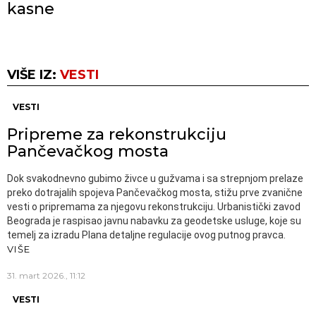
kasne
VIŠE IZ:
VESTI
VESTI
Pripreme za rekonstrukciju
Pančevačkog mosta
Dok svakodnevno gubimo živce u gužvama i sa strepnjom prelaze
preko dotrajalih spojeva Pančevačkog mosta, stižu prve zvanične
vesti o pripremama za njegovu rekonstrukciju. Urbanistički zavod
Beograda je raspisao javnu nabavku za geodetske usluge, koje su
temelj za izradu Plana detaljne regulacije ovog putnog pravca.
VIŠE
31. mart 2026., 11:12
VESTI