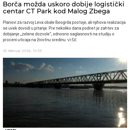
Borča možda uskoro dobije logistički
centar CT Park kod Malog Zbega
Planovi za razvoj Leva obale Beogrda postoje, ali njihova realizacija
se uvek dovodi u pitanje. Pre nekoliko dana podnet je zahtev za
dobijanje „zelene dozvole“, odnosno saglasnosti na studiju o
proceni uticaja na životnu sredinu.
VIŠE
25. februar 2026., 10:33