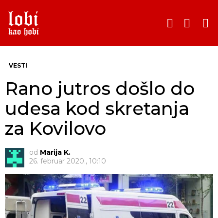
PRETRA
SWITCH
SKIN
Menu
VESTI
Rano jutros došlo do
udesa kod skretanja
za Kovilovo
od
Marija K.
26. februar 2020., 10:10