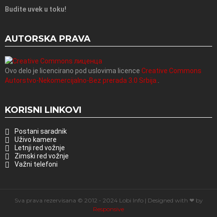
Budite uvek u toku!
AUTORSKA PRAVA
Ovo delo je licencirano pod uslovima licence
Creative Commons
Autorstvo-Nekomercijalno-Bez prerada 3.0 Srbija.
.
KORISNI LINKOVI
Postani saradnik
Uživo kamere
Letnji red vožnje
Zimski red vožnje
Važni telefoni
Sva prava rezervisana © 2012 - 2024 Lobi Info | Designed with ❤ by
Responsive