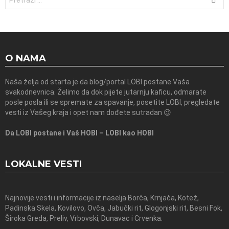
O NAMA
Naša želja od starta je da blog/portal LOBI postane Vaša
svakodnevnica. Želimo da dok pijete jutarnju kaficu, odmarate
posle posla ili se spremate za spavanje, posetite LOBI, pregledate
vesti iz Vašeg kraja i opet nam dođete sutradan 😉
Da LOBI postane i Vaš HOBI – LOBI kao HOBI
LOKALNE VESTI
Najnovije vesti i informacije iz naselja Borča, Krnjača, Kotež,
Padinska Skela, Kovilovo, Ovča, Jabučki rit, Glogonjski rit, Besni Fok,
Široka Greda, Preliv, Vrbovski, Dunavac i Crvenka.