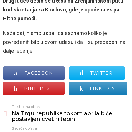
Drugi udes desio se u 6:53 na Zrenjaninskom putu
kod skretanja za Kovilovo, gde je upućena ekipa
Hitne pomoći.
Nažalost, nismo uspeli da saznamo koliko je
povređenih bilo u ovom udesu i da li su prebačeni na
dalje lečenje.
FACEBOOK
TWITTER
PINTEREST
LINKEDIN
Prethodna objava
Vidi
Na Trgu republike tokom aprila biće
još
postavljen cvetni tepih
Sledeća objava