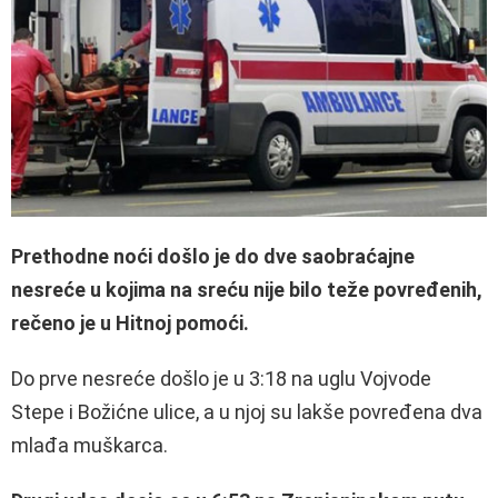
Prethodne noći došlo je do dve saobraćajne
nesreće u kojima na sreću nije bilo teže povređenih,
rečeno je u Hitnoj pomoći.
Do prve nesreće došlo je u 3:18 na uglu Vojvode
Stepe i Božićne ulice, a u njoj su lakše povređena dva
mlađa muškarca.