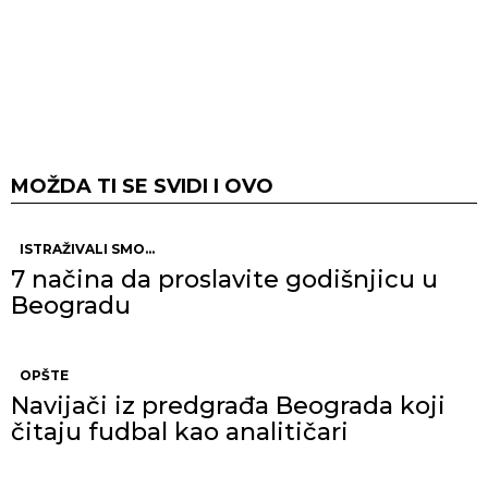
MOŽDA TI SE SVIDI I OVO
ISTRAŽIVALI SMO...
7 načina da proslavite godišnjicu u
Beogradu
OPŠTE
Navijači iz predgrađa Beograda koji
čitaju fudbal kao analitičari