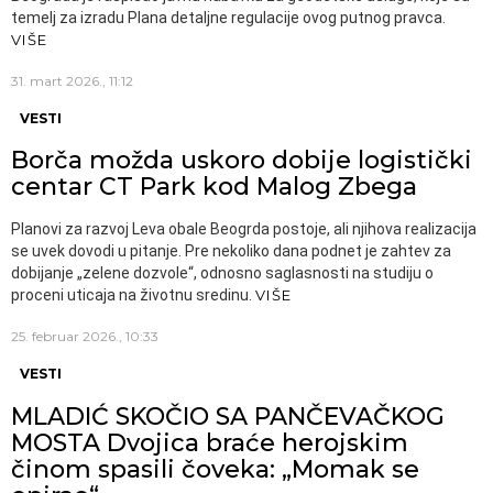
temelj za izradu Plana detaljne regulacije ovog putnog pravca.
VIŠE
31. mart 2026., 11:12
VESTI
Borča možda uskoro dobije logistički
centar CT Park kod Malog Zbega
Planovi za razvoj Leva obale Beogrda postoje, ali njihova realizacija
se uvek dovodi u pitanje. Pre nekoliko dana podnet je zahtev za
dobijanje „zelene dozvole“, odnosno saglasnosti na studiju o
proceni uticaja na životnu sredinu.
VIŠE
25. februar 2026., 10:33
VESTI
MLADIĆ SKOČIO SA PANČEVAČKOG
MOSTA Dvojica braće herojskim
činom spasili čoveka: „Momak se