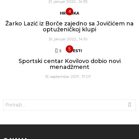
21. januar 2022., 14:33
HRONIKA
Žarko Lazić iz Borče zajedno sa Jovičićem na
optuženičkoj klupi
31. januar 2022., 14:10
3
Komentara
VESTI
Sportski centar Kovilovo dobio novi
menadžment
15. septembar 2017., 17:07
Traži: