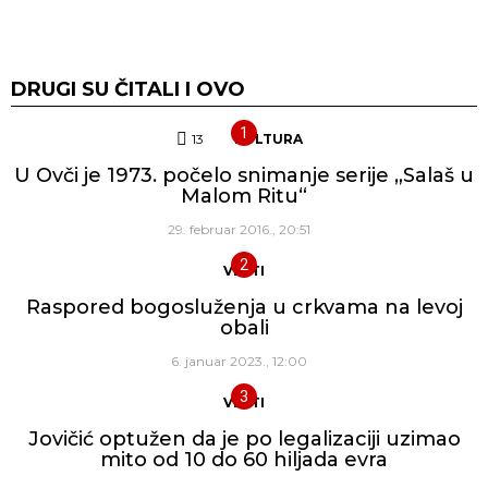
DRUGI SU ČITALI I OVO
13
Komentara
KULTURA
U Ovči je 1973. počelo snimanje serije „Salaš u
Malom Ritu“
29. februar 2016., 20:51
VESTI
Raspored bogosluženja u crkvama na levoj
obali
6. januar 2023., 12:00
VESTI
Jovičić optužen da je po legalizaciji uzimao
mito od 10 do 60 hiljada evra