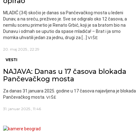
opirao“
MLADIĆ (34) skočio je danas sa Pančevačkog mosta u ledeni
Dunav, a na sreću, preživeo je. Sve se odigralo oko 12 časova, a
nemilu scenu primetio je Renato Grbić, koji je sa bratom bio na
Dunavu i odmah se uputio da spase mladića! – Brat i ja smo
momka uhvatili jedan za jednu, drugi za […]
VIŠE
20. maj 2025., 22:29
VESTI
NAJAVA: Danas u 17 časova blokada
Pančevačkog mosta
Za danas 31.januara 2025. godine u 17 časova najavljena je blokada
Pančevačkog mosta.
VIŠE
31. januar 2025., 11:46