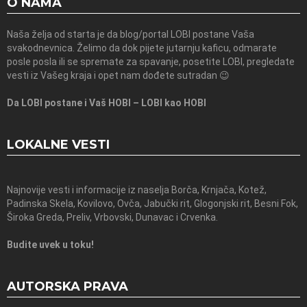
O NAMA
Naša želja od starta je da blog/portal LOBI postane Vaša
svakodnevnica. Želimo da dok pijete jutarnju kaficu, odmarate
posle posla ili se spremate za spavanje, posetite LOBI, pregledate
vesti iz Vašeg kraja i opet nam dođete sutradan 😉
Da LOBI postane i Vaš HOBI – LOBI kao HOBI
LOKALNE VESTI
Najnovije vesti i informacije iz naselja Borča, Krnjača, Kotež,
Padinska Skela, Kovilovo, Ovča, Jabučki rit, Glogonjski rit, Besni Fok,
Široka Greda, Preliv, Vrbovski, Dunavac i Crvenka.
Budite uvek u toku!
AUTORSKA PRAVA