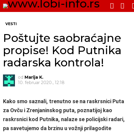
PRE
SWITCH
SKIN
Me
VESTI
Poštujte saobraćajne
propise! Kod Putnika
radarska kontrola!
od
Marija K.
10. februar 2020., 12:18
Kako smo saznali, trenutno se na raskrsnici Puta
za Ovču i Zrenjaninskog puta, poznatijoj kao
raskrsnici kod Putnika, nalaze se policijski radari,
pa savetujemo da brzinu u vožnji prilagodite