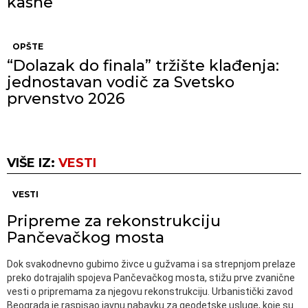
kasne
OPŠTE
“Dolazak do finala” tržište klađenja:
jednostavan vodič za Svetsko
prvenstvo 2026
VIŠE IZ:
VESTI
VESTI
Pripreme za rekonstrukciju
Pančevačkog mosta
Dok svakodnevno gubimo živce u gužvama i sa strepnjom prelaze
preko dotrajalih spojeva Pančevačkog mosta, stižu prve zvanične
vesti o pripremama za njegovu rekonstrukciju. Urbanistički zavod
Beograda je raspisao javnu nabavku za geodetske usluge, koje su