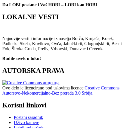
Da LOBI postane i Vaš HOBI – LOBI kao HOBI
LOKALNE VESTI
Najnovije vesti i informacije iz naselja Borča, Krnjača, Kotež,
Padinska Skela, Kovilovo, Ovča, Jabučki rit, Glogonjski rit, Besni
Fok, Široka Greda, Preliv, Vrbovski, Dunavac i Crvenka.
Budite uvek u toku!
AUTORSKA PRAVA
Ovo delo je licencirano pod uslovima licence
Creative Commons
Autorstvo-Nekomercijalno-Bez prerada 3.0 Srbija.
.
Korisni linkovi
Postani saradnik
Uživo kamere
Letnji red vožnje