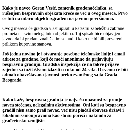
Kako je naveo Goran Vesić, zamenik gradonačelnika, sa
rušenjem bespravnih objekata kreće se već u ovog meseca. Prvo
će biti na udaru objekti izgrađeni na javnim površinama.
Ovog meseca će gradska vlast upisati u katastru zabeležbu zabrane
prometa na svim nelegalnim objektima. Taj spisak biće objavljen
javno, da bi građani znali šta im se nudi i kako ne bi bili prevareni
prilikom kupovine stanova.
Još jedna novina je i otvaranje posebne telefonske linije i email
adrese za građane, koji će moći anonimno da prijavljuju
bespravnu gradnju. Gradska inspekcija će na takve prijave
zajedno sa tužilaštvom izlaziti u roku od 24 sata. O svemu će biti
odmah obaveštavana javnost preko zvaničnog sajta Grada
Beograda.
Kako kaže, bespravna gradnja je najveća opasnost za pranje
novca stečenog nelegalnim aktivnostima. Oni koji su bespravno
gradili nisu samo prali novac, već nisu plaćali obaveze državi i
lokalnim samoupravama kao što su porezi i naknada za
građevinsko zemljište.