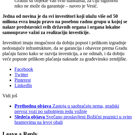
Gradili su objekte van svih standarda, za čiju sigurnost
niko ne može da garantuje – naveo je Vesić.
Jedna od novina je da svi investitori koji ulažu više od 50
miliona evra imaju pravo na posebnu radnu grupu u kojoj se
nalaze predstavnici svih državnih organa i organa lokalne
samouprave važni za realizaciju investicije.
Investitori imaju mogućnost da dobiju popust i prilikom izgradnje
nedostajuće infrastrukture, da se garancija i obaveze prema Gradu
plaćaju fazno kako se razvija investicija, a ne odmah, i da dobiju
veće popuste prilikom plaćanja naknade za građevinsko zemljište.
Facebook
Twitter
Pinterest
LinkedIn
Vidi još
Prethodna objava
Zastoja u saobraćaju nema, gradski
prevoz vozi po subotnjem redu vožnje
Sledeća objava
Svečano proslavljeni Božićni praznici u svim
hramovima na levoj obali
Leave a Reply