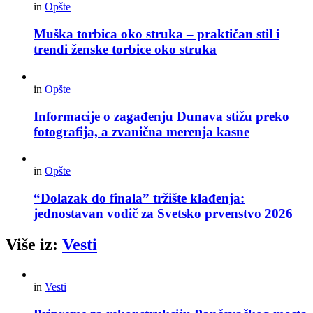
in
Opšte
Muška torbica oko struka – praktičan stil i
trendi ženske torbice oko struka
in
Opšte
Informacije o zagađenju Dunava stižu preko
fotografija, a zvanična merenja kasne
in
Opšte
“Dolazak do finala” tržište klađenja:
jednostavan vodič za Svetsko prvenstvo 2026
Više iz:
Vesti
in
Vesti