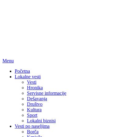
Menu
Početna
Lokalne vesti
Vesti
Hronika
Servisne informacije
Dešavanja
Društvo
Kultura
Sport
Lokalni biznisi
Vesti po naseljima
Borča