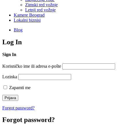
Zimski red vožnje
Letnji red vožnje
Kamere Beograd
Lokalni biznisi
Blog
Log In
Sign In
Korisničko ime ili adresa e-pošte
Lozinka
Zapamti me
Forgot password?
Forgot password?