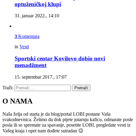
optuženičkoj klupi
31. januar 2022., 14:10
3
Komentara
in
Vesti
Sportski centar Kovilovo dobio novi
menadžment
15. septembar 2017., 17:07
Traži:
Pretraži
O NAMA
Naša želja od starta je da blog/portal LOBI postane Vaša
svakodnevnica. Želimo da dok pijete jutarnju kaficu, odmarate posle
posla ili se spremate za spavanje, posetite LOBI, pregledate vesti iz
Vašeg kraja i opet nam dođete sutradan 😉