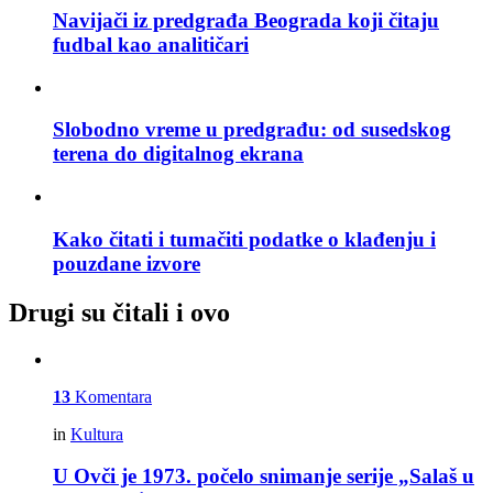
Navijači iz predgrađa Beograda koji čitaju
fudbal kao analitičari
Slobodno vreme u predgrađu: od susedskog
terena do digitalnog ekrana
Kako čitati i tumačiti podatke o klađenju i
pouzdane izvore
Drugi su čitali i ovo
13
Komentara
in
Kultura
U Ovči je 1973. počelo snimanje serije „Salaš u