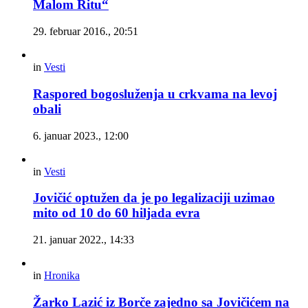
Malom Ritu“
29. februar 2016., 20:51
in
Vesti
Raspored bogosluženja u crkvama na levoj
obali
6. januar 2023., 12:00
in
Vesti
Jovičić optužen da je po legalizaciji uzimao
mito od 10 do 60 hiljada evra
21. januar 2022., 14:33
in
Hronika
Žarko Lazić iz Borče zajedno sa Jovičićem na