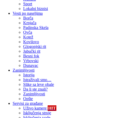
Sport
Lokalni biznisi
Vesti po naseljima
Borča
Krnjača
Padinska Skela
Ovča
Kotež
Kovilovo
Glogonjski rit
Jabučki rit
Besni fok
Vrbovski
Dunavac
Zanimljivosti
Istorija
Istraživali smo…
Slike sa leve obale
Da li ste znali?
Zanimljivosti
Opšte
Servisi za građane
Uživo kamere
HIT
Isključenja struje
Isključenja vode