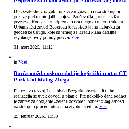
Pripreme za rekonstrukciju Pančevačkog mosta
Dok svakodnevno gubimo živce u gužvama i sa strepnjom
prelaze preko dotrajalih spojeva Pančevačkog mosta, stižu
prve zvanične vesti o pripremama za njegovu rekonstrukciju.
Urbanistički zavod Beograda je raspisao javnu nabavku za
geodetske usluge, koje su temelj za izradu Plana detaljne
regulacije ovog putnog pravca.
Više
31. mart 2026., 11:12
in
Vesti
Borča možda uskoro dobije logistički centar CT
Park kod Malog Zbega
Planovi za razvoj Leva obale Beogrda postoje, ali njihova
realizacija se uvek dovodi u pitanje. Pre nekoliko dana podnet
je zahtev za dobijanje „zelene dozvole“, odnosno saglasnosti
na studiju o proceni uticaja na životnu sredinu.
Više
25. februar 2026., 10:33