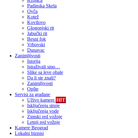
Krnjača
Padinska Skela
Ovča
Kotež
Kovilovo
Glogonjski rit
Jabučki rit
Besni fok
Vrbovski
Dunavac
Zanimljivosti
Istorija
Istraživali smo…
Slike sa leve obale
Da li ste znali?
Zanimljivosti
Opšte
Servisi za građane
Uživo kamere
HIT
Isključenja struje
Isključenja vode
Zimski red vožnje
Letnji red vožnje
Kamere Beograd
Lokalni biznisi