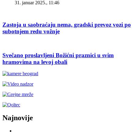
31. januar 2025., 11:46
Zastoja u saobraćaju nema, gradski prevoz vozi po
subotnjem redu vožnje
Svečano proslavljeni Božićni praznici u svim
hramovima na levoj obali
Najnovije