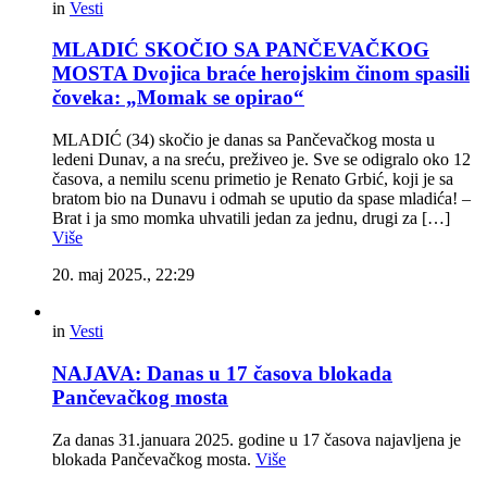
in
Vesti
MLADIĆ SKOČIO SA PANČEVAČKOG
MOSTA Dvojica braće herojskim činom spasili
čoveka: „Momak se opirao“
MLADIĆ (34) skočio je danas sa Pančevačkog mosta u
ledeni Dunav, a na sreću, preživeo je. Sve se odigralo oko 12
časova, a nemilu scenu primetio je Renato Grbić, koji je sa
bratom bio na Dunavu i odmah se uputio da spase mladića! –
Brat i ja smo momka uhvatili jedan za jednu, drugi za […]
Više
20. maj 2025., 22:29
in
Vesti
NAJAVA: Danas u 17 časova blokada
Pančevačkog mosta
Za danas 31.januara 2025. godine u 17 časova najavljena je
blokada Pančevačkog mosta.
Više