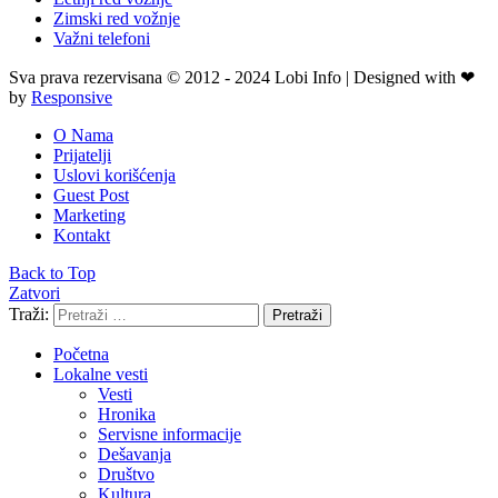
Zimski red vožnje
Važni telefoni
Sva prava rezervisana © 2012 - 2024 Lobi Info | Designed with ❤
by
Responsive
O Nama
Prijatelji
Uslovi korišćenja
Guest Post
Marketing
Kontakt
Back to Top
Zatvori
Traži:
Pretraži
Početna
Lokalne vesti
Vesti
Hronika
Servisne informacije
Dešavanja
Društvo
Kultura