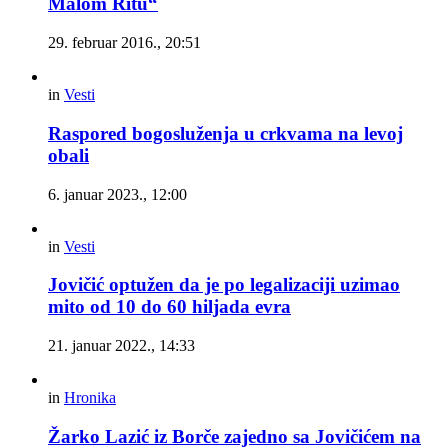
Malom Ritu“
29. februar 2016., 20:51
in
Vesti
Raspored bogosluženja u crkvama na levoj
obali
6. januar 2023., 12:00
in
Vesti
Jovičić optužen da je po legalizaciji uzimao
mito od 10 do 60 hiljada evra
21. januar 2022., 14:33
in
Hronika
Žarko Lazić iz Borče zajedno sa Jovičićem na