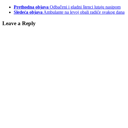
Prethodna objava
Odbačeni i gladni štenci lutaju nasipom
Sledeća objava
Ambulante na levoj obali radiće svakog dana
Leave a Reply