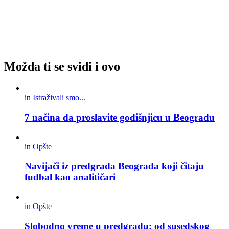
Možda ti se svidi i ovo
in
Istraživali smo...
7 načina da proslavite godišnjicu u Beogradu
in
Opšte
Navijači iz predgrađa Beograda koji čitaju
fudbal kao analitičari
in
Opšte
Slobodno vreme u predgrađu: od susedskog