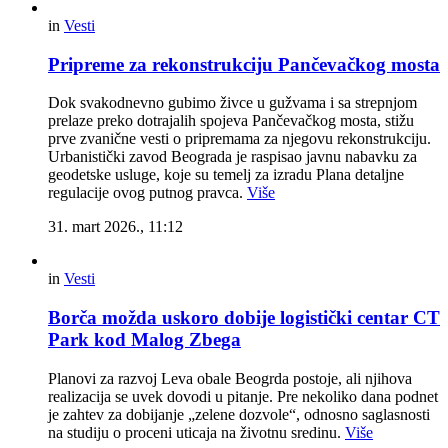
in
Vesti
Pripreme za rekonstrukciju Pančevačkog mosta
Dok svakodnevno gubimo živce u gužvama i sa strepnjom
prelaze preko dotrajalih spojeva Pančevačkog mosta, stižu
prve zvanične vesti o pripremama za njegovu rekonstrukciju.
Urbanistički zavod Beograda je raspisao javnu nabavku za
geodetske usluge, koje su temelj za izradu Plana detaljne
regulacije ovog putnog pravca.
Više
31. mart 2026., 11:12
in
Vesti
Borča možda uskoro dobije logistički centar CT
Park kod Malog Zbega
Planovi za razvoj Leva obale Beogrda postoje, ali njihova
realizacija se uvek dovodi u pitanje. Pre nekoliko dana podnet
je zahtev za dobijanje „zelene dozvole“, odnosno saglasnosti
na studiju o proceni uticaja na životnu sredinu.
Više