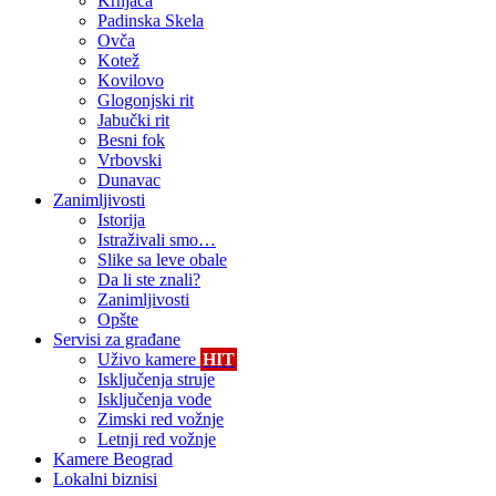
Krnjača
Padinska Skela
Ovča
Kotež
Kovilovo
Glogonjski rit
Jabučki rit
Besni fok
Vrbovski
Dunavac
Zanimljivosti
Istorija
Istraživali smo…
Slike sa leve obale
Da li ste znali?
Zanimljivosti
Opšte
Servisi za građane
Uživo kamere
HIT
Isključenja struje
Isključenja vode
Zimski red vožnje
Letnji red vožnje
Kamere Beograd
Lokalni biznisi