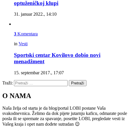
optuženičkoj klupi
31. januar 2022., 14:10
3
Komentara
in
Vesti
Sportski centar Kovilovo dobio novi
menadžment
15. septembar 2017., 17:07
Traži:
Pretraži
O NAMA
Naša želja od starta je da blog/portal LOBI postane Vaša
svakodnevnica. Želimo da dok pijete jutarnju kaficu, odmarate posle
posla ili se spremate za spavanje, posetite LOBI, pregledate vesti iz
Vašeg kraja i opet nam dođete sutradan 😉