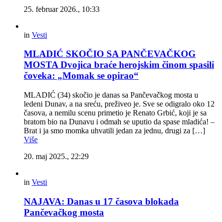
25. februar 2026., 10:33
in
Vesti
MLADIĆ SKOČIO SA PANČEVAČKOG
MOSTA Dvojica braće herojskim činom spasili
čoveka: „Momak se opirao“
MLADIĆ (34) skočio je danas sa Pančevačkog mosta u
ledeni Dunav, a na sreću, preživeo je. Sve se odigralo oko 12
časova, a nemilu scenu primetio je Renato Grbić, koji je sa
bratom bio na Dunavu i odmah se uputio da spase mladića! –
Brat i ja smo momka uhvatili jedan za jednu, drugi za […]
Više
20. maj 2025., 22:29
in
Vesti
NAJAVA: Danas u 17 časova blokada
Pančevačkog mosta