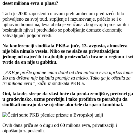
deset miliona evra u plusu?
Tada je 2000 zaposlenih u ovom prehrambenom preduzeću bilo
pohvaljeno za svoj trud, strpljenje i razumevanje, pričalo se i o
njihovim bonusima, leva obala je veličana zbog svojih prostranih i
beskrajnih njiva i predviđalo se poboljšanje domaće ekonomije
zahvaljujući poljoprivredi.
Na konferenciji sindikata PKB-a juče, 13. avgusta, atmosfera
nije bila nimalo vesela. Niko se ne slaže sa privatizaicijom
jednog od najvećih i najboljih proizvođača hrane u regionu i svi
tvrde da on nije u gubitku.
„PKB je prošle godine imao dobit od dva miliona evra uprkos tome
što mu država nije isplatila premije za mleko. Tako ga je oštetila za
tri miliona evra“,
kažu iz sindikata PKB-a.
Oni, takođe, strepe da vlast hoće da proda zemljište, pretvori ga
u građevinsko, uzme proviziju i tako profitira te poručuju da
sindikati moraju da se ujedine ako žele da spasu kombinat.
Ovih dana priča se o dugu od 60 miliona evra, privatizaciji i
otpuštanju zaposlenih.