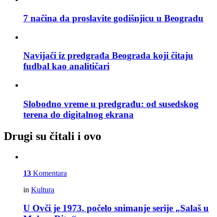
7 načina da proslavite godišnjicu u Beogradu
Navijači iz predgrađa Beograda koji čitaju
fudbal kao analitičari
Slobodno vreme u predgrađu: od susedskog
terena do digitalnog ekrana
Drugi su čitali i ovo
13
Komentara
in
Kultura
U Ovči je 1973. počelo snimanje serije „Salaš u