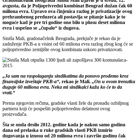
Gradonačelnik Beograda Siniša Mali izjavio je u sredu, 12.
avgusta, da je Poljoprivredni kombinat Beograd dužan čak 60
miliona evra. Upravo ova činjenica razlog je privatizacije ovog
prehrambenog preduzeća ali postavlja se pitanje kako je to
moguće kad je pre tri godine ono bilo u plusu deset miliona
evra i uspešno se „čupalo“ iz dugova.
Siniša Mali, gradonačelnik Beograda, prekjuče je rekao da je
zaduženje PKB-a u visini od 60 miliona evra razlog zbog kog će se
poljoprivredno zemljište ovog kombinata uskoro privatizovati.
„Ja sam na raspolaganju sindikatima da ponovo prođemo kroz
finansijske izveštaje PKB-a“,
rekao je Mali.
„On u ovom trenutku
duguje 60 miliona evra. Neka mi sindikalci kažu ko će to da
vrati.“
Prema njegovim rečima, gradske vlasti žele da pronađu ozbiljnog
partnera koji će pospešiti poljoprivrednu delatnost ovog
proizvođača.
Šta se onda desilo 2012. godine kada je nakon samo godinu
dana od prelaska u ruke gradskih vlasti PKB izmirio
dugovanja u iznosu od 20 miliona evra i završio godinu čak