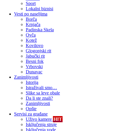
Sport
Lokalni biznisi
Vesti po naseljima
Borča
Krnjača
Padinska Skela
Ovča
Kotež
Kovilovo
Glogonjski rit
Jabučki rit
Besni fok
Vrbovski
Dunavac
Zanimljivosti
Istorija
Istraživali smo…
Slike sa leve obale
Da li ste znali?
Zanimljivosti
Opšte
Servisi za građane
Uživo kamere
HIT
Isključenja struje
Isključenja vode