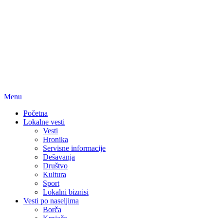
Menu
Početna
Lokalne vesti
Vesti
Hronika
Servisne informacije
Dešavanja
Društvo
Kultura
Sport
Lokalni biznisi
Vesti po naseljima
Borča