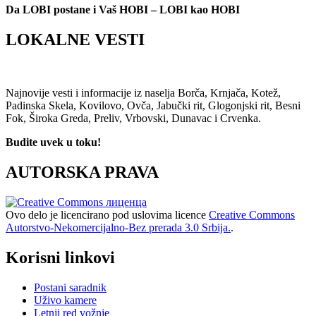
Da LOBI postane i Vaš HOBI – LOBI kao HOBI
LOKALNE VESTI
Najnovije vesti i informacije iz naselja Borča, Krnjača, Kotež,
Padinska Skela, Kovilovo, Ovča, Jabučki rit, Glogonjski rit, Besni
Fok, Široka Greda, Preliv, Vrbovski, Dunavac i Crvenka.
Budite uvek u toku!
AUTORSKA PRAVA
Ovo delo je licencirano pod uslovima licence
Creative Commons
Autorstvo-Nekomercijalno-Bez prerada 3.0 Srbija.
.
Korisni linkovi
Postani saradnik
Uživo kamere
Letnji red vožnje