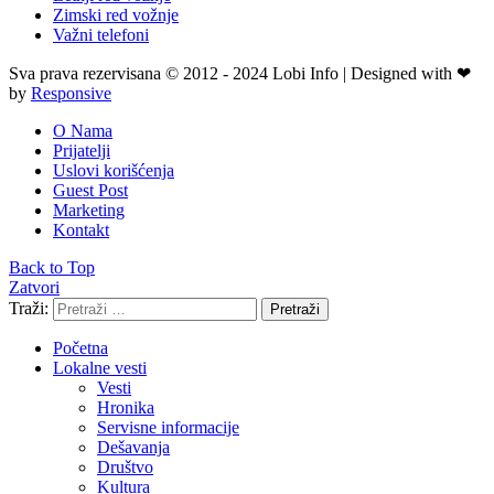
Zimski red vožnje
Važni telefoni
Sva prava rezervisana © 2012 - 2024 Lobi Info | Designed with ❤
by
Responsive
O Nama
Prijatelji
Uslovi korišćenja
Guest Post
Marketing
Kontakt
Back to Top
Zatvori
Traži:
Pretraži
Početna
Lokalne vesti
Vesti
Hronika
Servisne informacije
Dešavanja
Društvo
Kultura