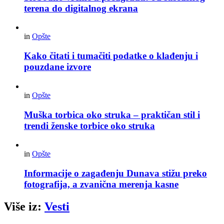
terena do digitalnog ekrana
in
Opšte
Kako čitati i tumačiti podatke o klađenju i
pouzdane izvore
in
Opšte
Muška torbica oko struka – praktičan stil i
trendi ženske torbice oko struka
in
Opšte
Informacije o zagađenju Dunava stižu preko
fotografija, a zvanična merenja kasne
Više iz:
Vesti