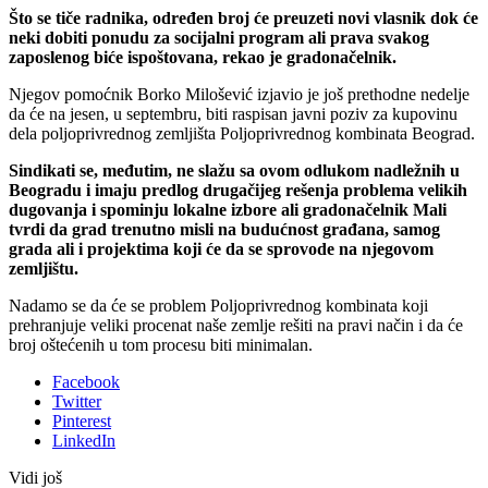
Što se tiče radnika, određen broj će preuzeti novi vlasnik dok će
neki dobiti ponudu za socijalni program ali prava svakog
zaposlenog biće ispoštovana, rekao je gradonačelnik.
Njegov pomoćnik Borko Milošević izjavio je još prethodne nedelje
da će na jesen, u septembru, biti raspisan javni poziv za kupovinu
dela poljoprivrednog zemljišta Poljoprivrednog kombinata Beograd.
Sindikati se, međutim, ne slažu sa ovom odlukom nadležnih u
Beogradu i imaju predlog drugačijeg rešenja problema velikih
dugovanja i spominju lokalne izbore ali gradonačelnik Mali
tvrdi da grad trenutno misli na budućnost građana, samog
grada ali i projektima koji će da se sprovode na njegovom
zemljištu.
Nadamo se da će se problem Poljoprivrednog kombinata koji
prehranjuje veliki procenat naše zemlje rešiti na pravi način i da će
broj oštećenih u tom procesu biti minimalan.
Facebook
Twitter
Pinterest
LinkedIn
Vidi još