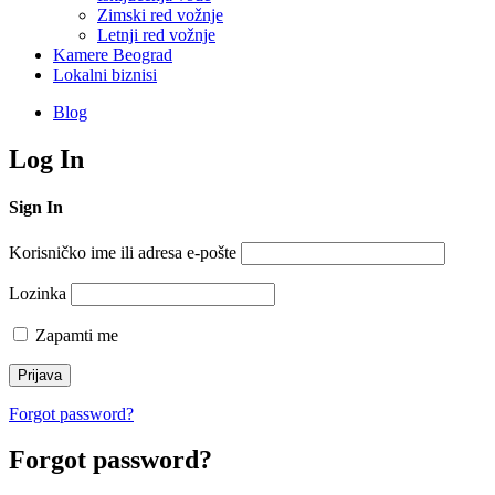
Zimski red vožnje
Letnji red vožnje
Kamere Beograd
Lokalni biznisi
Blog
Log In
Sign In
Korisničko ime ili adresa e-pošte
Lozinka
Zapamti me
Forgot password?
Forgot password?