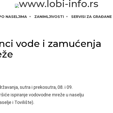
 PO NASELJIMA
ZANIMLJIVOSTI
SERVISI ZA GRAĐANE
nci vode i zamućenja
eže
avanja, sutra i prekosutra, 08. i 09.
ršiće ispiranje vodovodne mreže u naselju
elje i Tovilište).