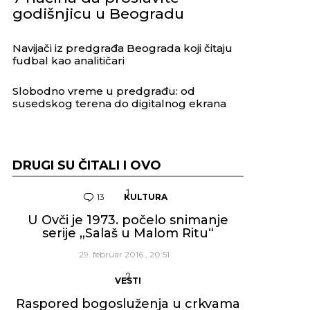
godišnjicu u Beogradu
Navijači iz predgrađa Beograda koji čitaju
fudbal kao analitičari
Slobodno vreme u predgrađu: od
susedskog terena do digitalnog ekrana
DRUGI SU ČITALI I OVO
13
Komentara
KULTURA
U Ovči je 1973. počelo snimanje
serije „Salaš u Malom Ritu“
29. februar 2016., 20:51
VESTI
Raspored bogosluženja u crkvama