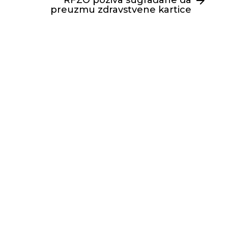
RFZO poziva sugrađane da
preuzmu zdravstvene kartice