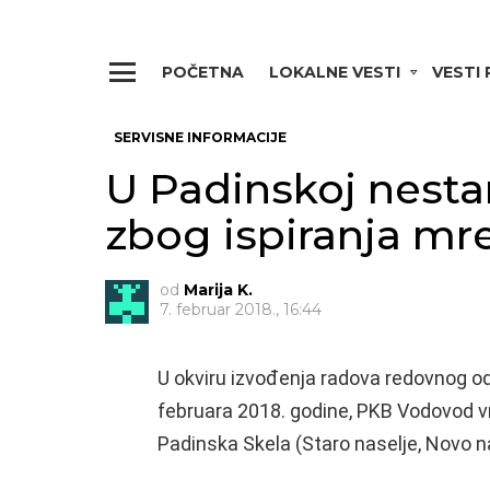
POČETNA
LOKALNE VESTI
VESTI
Menu
SERVISNE INFORMACIJE
U Padinskoj nesta
zbog ispiranja mr
od
Marija K.
7. februar 2018., 16:44
U okviru izvođenja radova redovnog održ
februara 2018. godine, PKB Vodovod v
Padinska Skela (Staro naselje, Novo nas