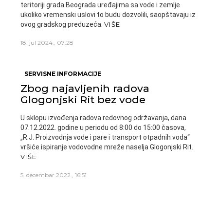
teritoriji grada Beograda uređajima sa vode i zemlje
ukoliko vremenski uslovi to budu dozvolili, saopštavaju iz
ovog gradskog preduzeća.
VIŠE
18. jul 2024., 07:28
SERVISNE INFORMACIJE
Zbog najavljenih radova
Glogonjski Rit bez vode
U sklopu izvođenja radova redovnog održavanja, dana
07.12.2022. godine u periodu od 8:00 do 15:00 časova,
„R.J. Proizvodnja vode i pare i transport otpadnih voda“
vršiće ispiranje vodovodne mreže naselja Glogonjski Rit.
VIŠE
5. decembar 2022., 16:51