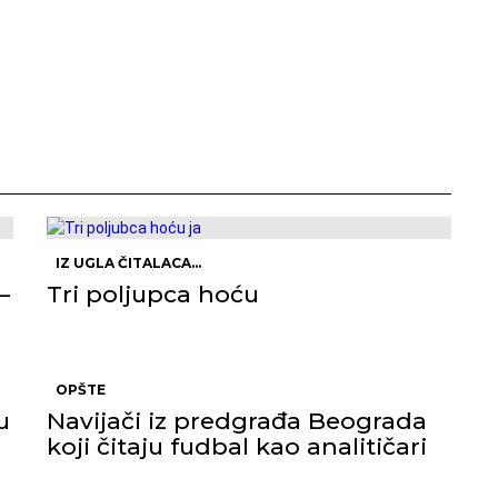
IZ UGLA ČITALACA...
–
Tri poljupca hoću
OPŠTE
u
Navijači iz predgrađa Beograda
koji čitaju fudbal kao analitičari