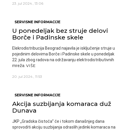
23. jul 2024., 13:06
SERVISNE INFORMACIJE
U ponedeljak bez struje delovi
Borče i Padinske skele
Elekrodistribucija Beograd najavila je isključenje struje u
pojedinim delovima Borče i Padinske skele u ponedeljak
22. jula zbog radova na održavanju elektrodistributivnih
mreža.
VIŠE
20. jul 2024., 11:53
SERVISNE INFORMACIJE
Akcija suzbijanja komaraca duž
Dunava
JKP „Gradska čistoća” će i tokom današnjeg dana
sprovoditi akciju suzbijanja odraslih jedinki komaraca na