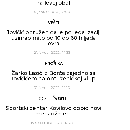
na levoj obali
6. januar 2023., 12:00
VESTI
Jovičić optužen da je po legalizaciji
uzimao mito od 10 do 60 hiljada
evra
21. januar 2022., 14:33
HRONIKA
Žarko Lazić iz Borče zajedno sa
Jovičićem na optuženičkoj klupi
31. januar 2022., 14:10
3
Komentara
VESTI
Sportski centar Kovilovo dobio novi
menadžment
15. septembar 2017., 17:07