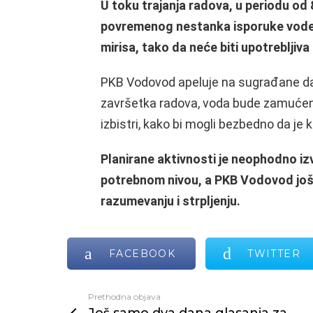
U toku trajanja radova, u periodu od
povremenog nestanka isporuke vode, 
mirisa, tako da neće biti upotrebljiva 
PKB Vodovod apeluje na sugrađane da
završetka radova, voda bude zamućena
izbistri, kako bi mogli bezbedno da je k
Planirane aktivnosti je neophodno izv
potrebnom nivou, a PKB Vodovod još
razumevanju i strpljenju.
FACEBOOK
TWITTER
Prethodna objava
Vidi
još