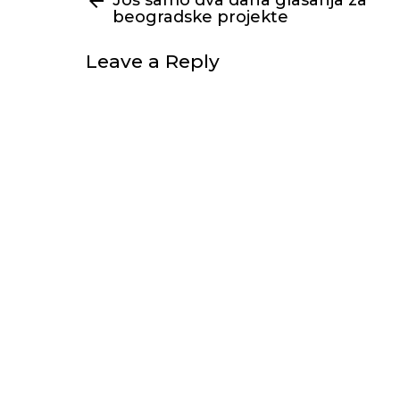
Još samo dva dana glasanja za
beogradske projekte
Leave a Reply