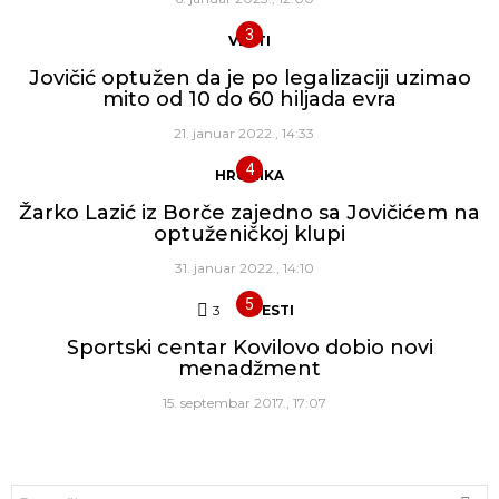
VESTI
Jovičić optužen da je po legalizaciji uzimao
mito od 10 do 60 hiljada evra
21. januar 2022., 14:33
HRONIKA
Žarko Lazić iz Borče zajedno sa Jovičićem na
optuženičkoj klupi
31. januar 2022., 14:10
3
Komentara
VESTI
Sportski centar Kovilovo dobio novi
menadžment
15. septembar 2017., 17:07
Traži: