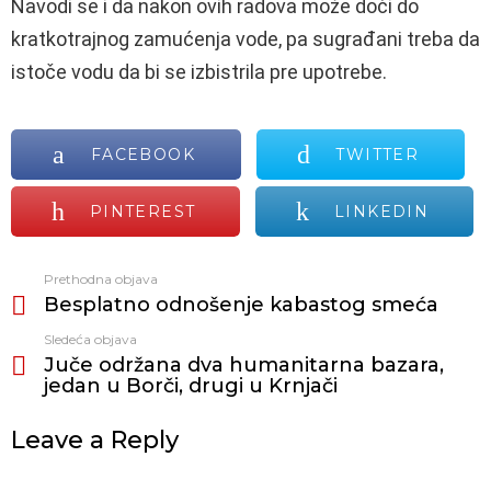
Navodi se i da nakon ovih radova može doći do
kratkotrajnog zamućenja vode, pa sugrađani treba da
istoče vodu da bi se izbistrila pre upotrebe.
FACEBOOK
TWITTER
PINTEREST
LINKEDIN
Prethodna objava
Vidi
Besplatno odnošenje kabastog smeća
još
Sledeća objava
Juče održana dva humanitarna bazara,
jedan u Borči, drugi u Krnjači
Leave a Reply