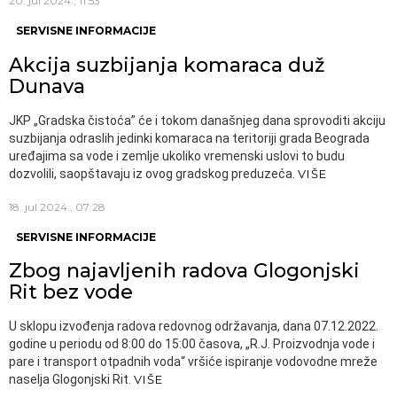
20. jul 2024., 11:53
SERVISNE INFORMACIJE
Akcija suzbijanja komaraca duž
Dunava
JKP „Gradska čistoća” će i tokom današnjeg dana sprovoditi akciju
suzbijanja odraslih jedinki komaraca na teritoriji grada Beograda
uređajima sa vode i zemlje ukoliko vremenski uslovi to budu
dozvolili, saopštavaju iz ovog gradskog preduzeća.
VIŠE
18. jul 2024., 07:28
SERVISNE INFORMACIJE
Zbog najavljenih radova Glogonjski
Rit bez vode
U sklopu izvođenja radova redovnog održavanja, dana 07.12.2022.
godine u periodu od 8:00 do 15:00 časova, „R.J. Proizvodnja vode i
pare i transport otpadnih voda“ vršiće ispiranje vodovodne mreže
naselja Glogonjski Rit.
VIŠE