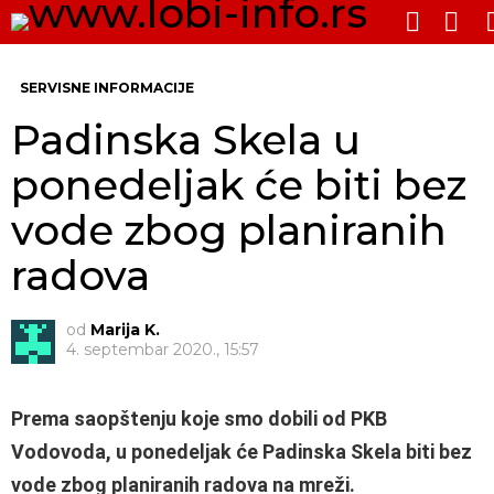
PRE
SWITCH
SKIN
Me
SERVISNE INFORMACIJE
Padinska Skela u
ponedeljak će biti bez
vode zbog planiranih
radova
od
Marija K.
4. septembar 2020., 15:57
Prema saopštenju koje smo dobili od PKB
Vodovoda, u ponedeljak će Padinska Skela biti bez
vode zbog planiranih radova na mreži.