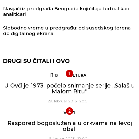
Navijači iz predgrađa Beograda koji čitaju fudbal kao
analitičari
Slobodno vreme u predgrađu: od susedskog terena
do digitalnog ekrana
DRUGI SU ČITALI I OVO
13
Komentara
KULTURA
U Ovči je 1973. počelo snimanje serije „Salaš u
Malom Ritu“
29. februar 2016., 20:51
VESTI
Raspored bogosluženja u crkvama na levoj
obali
6. januar 2023., 12:00