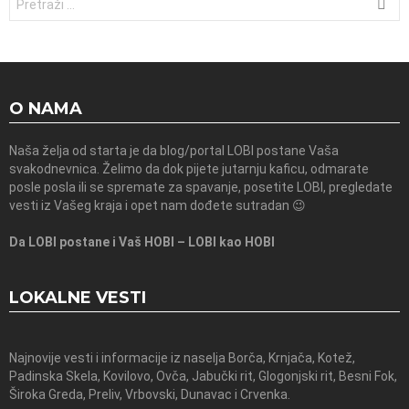
O NAMA
Naša želja od starta je da blog/portal LOBI postane Vaša
svakodnevnica. Želimo da dok pijete jutarnju kaficu, odmarate
posle posla ili se spremate za spavanje, posetite LOBI, pregledate
vesti iz Vašeg kraja i opet nam dođete sutradan 😉
Da LOBI postane i Vaš HOBI – LOBI kao HOBI
LOKALNE VESTI
Najnovije vesti i informacije iz naselja Borča, Krnjača, Kotež,
Padinska Skela, Kovilovo, Ovča, Jabučki rit, Glogonjski rit, Besni Fok,
Široka Greda, Preliv, Vrbovski, Dunavac i Crvenka.