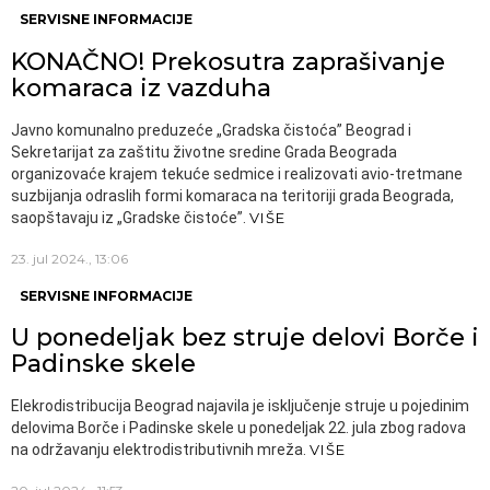
SERVISNE INFORMACIJE
KONAČNO! Prekosutra zaprašivanje
komaraca iz vazduha
Javno komunalno preduzeće „Gradska čistoća” Beograd i
Sekretarijat za zaštitu životne sredine Grada Beograda
organizovaće krajem tekuće sedmice i realizovati avio-tretmane
suzbijanja odraslih formi komaraca na teritoriji grada Beograda,
saopštavaju iz „Gradske čistoće”.
VIŠE
23. jul 2024., 13:06
SERVISNE INFORMACIJE
U ponedeljak bez struje delovi Borče i
Padinske skele
Elekrodistribucija Beograd najavila je isključenje struje u pojedinim
delovima Borče i Padinske skele u ponedeljak 22. jula zbog radova
na održavanju elektrodistributivnih mreža.
VIŠE