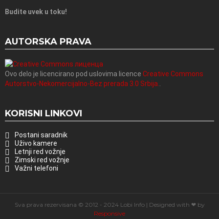
Budite uvek u toku!
AUTORSKA PRAVA
Ovo delo je licencirano pod uslovima licence
Creative Commons
Autorstvo-Nekomercijalno-Bez prerada 3.0 Srbija.
.
KORISNI LINKOVI
Postani saradnik
Uživo kamere
Letnji red vožnje
Zimski red vožnje
Važni telefoni
Sva prava rezervisana © 2012 - 2024 Lobi Info | Designed with ❤ by
Responsive