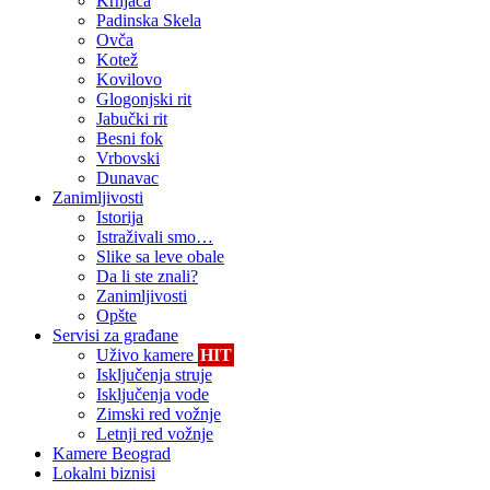
Krnjača
Padinska Skela
Ovča
Kotež
Kovilovo
Glogonjski rit
Jabučki rit
Besni fok
Vrbovski
Dunavac
Zanimljivosti
Istorija
Istraživali smo…
Slike sa leve obale
Da li ste znali?
Zanimljivosti
Opšte
Servisi za građane
Uživo kamere
HIT
Isključenja struje
Isključenja vode
Zimski red vožnje
Letnji red vožnje
Kamere Beograd
Lokalni biznisi