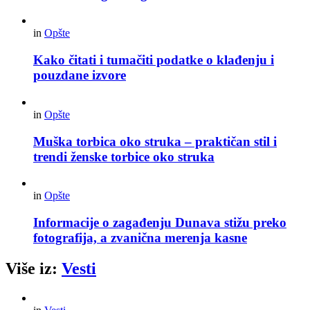
in
Opšte
Kako čitati i tumačiti podatke o klađenju i
pouzdane izvore
in
Opšte
Muška torbica oko struka – praktičan stil i
trendi ženske torbice oko struka
in
Opšte
Informacije o zagađenju Dunava stižu preko
fotografija, a zvanična merenja kasne
Više iz:
Vesti