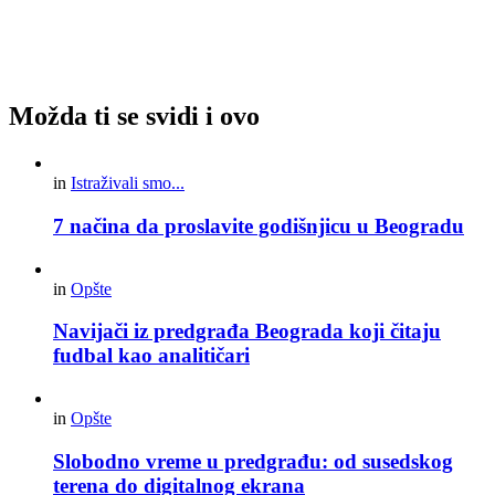
Možda ti se svidi i ovo
in
Istraživali smo...
7 načina da proslavite godišnjicu u Beogradu
in
Opšte
Navijači iz predgrađa Beograda koji čitaju
fudbal kao analitičari
in
Opšte
Slobodno vreme u predgrađu: od susedskog
terena do digitalnog ekrana