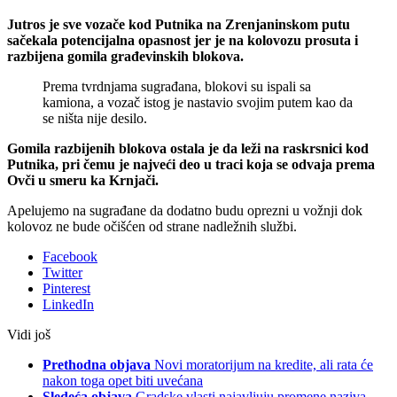
Jutros je sve vozače kod Putnika na Zrenjaninskom putu
sačekala potencijalna opasnost jer je na kolovozu prosuta i
razbijena gomila građevinskih blokova.
Prema tvrdnjama sugrađana, blokovi su ispali sa
kamiona, a vozač istog je nastavio svojim putem kao da
se ništa nije desilo.
Gomila razbijenih blokova ostala je da leži na raskrsnici kod
Putnika, pri čemu je najveći deo u traci koja se odvaja prema
Ovči u smeru ka Krnjači.
Apelujemo na sugrađane da dodatno budu oprezni u vožnji dok
kolovoz ne bude očišćen od strane nadležnih službi.
Facebook
Twitter
Pinterest
LinkedIn
Vidi još
Prethodna objava
Novi moratorijum na kredite, ali rata će
nakon toga opet biti uvećana
Sledeća objava
Gradske vlasti najavljuju promene naziva