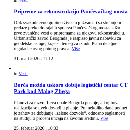
in
Vesti
Pripreme za rekonstrukciju Pančevačkog mosta
Dok svakodnevno gubimo živce u gužvama i sa strepnjom
prelaze preko dotrajalih spojeva Pančevačkog mosta, stižu
prve zvanične vesti o pripremama za njegovu rekonstrukciju.
Urbanistički zavod Beograda je raspisao javnu nabavku za
geodetske usluge, koje su temelj za izradu Plana detaljne
regulacije ovog putnog pravca.
Više
31. mart 2026., 11:12
in
Vesti
Borča možda uskoro dobije logistički centar CT
Park kod Malog Zbega
Planovi za razvoj Leva obale Beogrda postoje, ali njihova
realizacija se uvek dovodi u pitanje. Pre nekoliko dana podnet
je zahtev za dobijanje „zelene dozvole“, odnosno saglasnosti
na studiju o proceni uticaja na životnu sredinu.
Više
25. februar 2026., 10:33