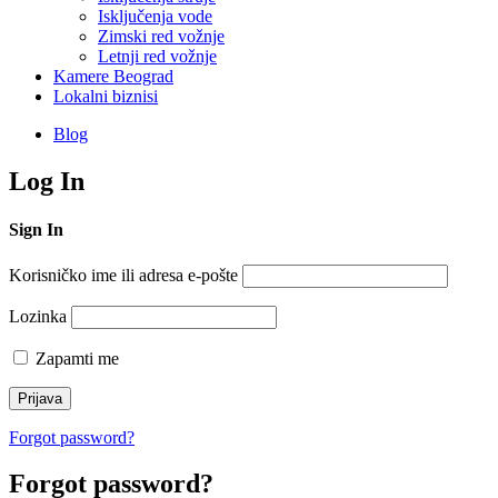
Isključenja vode
Zimski red vožnje
Letnji red vožnje
Kamere Beograd
Lokalni biznisi
Blog
Log In
Sign In
Korisničko ime ili adresa e-pošte
Lozinka
Zapamti me
Forgot password?
Forgot password?