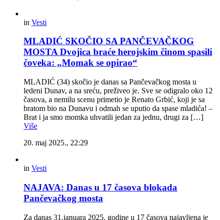
in
Vesti
MLADIĆ SKOČIO SA PANČEVAČKOG
MOSTA Dvojica braće herojskim činom spasili
čoveka: „Momak se opirao“
MLADIĆ (34) skočio je danas sa Pančevačkog mosta u
ledeni Dunav, a na sreću, preživeo je. Sve se odigralo oko 12
časova, a nemilu scenu primetio je Renato Grbić, koji je sa
bratom bio na Dunavu i odmah se uputio da spase mladića! –
Brat i ja smo momka uhvatili jedan za jednu, drugi za […]
Više
20. maj 2025., 22:29
in
Vesti
NAJAVA: Danas u 17 časova blokada
Pančevačkog mosta
Za danas 31.januara 2025. godine u 17 časova najavljena je