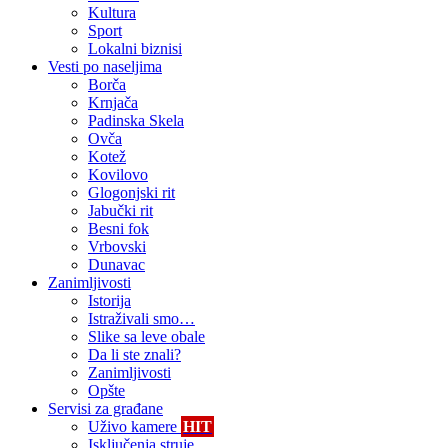
Kultura
Sport
Lokalni biznisi
Vesti po naseljima
Borča
Krnjača
Padinska Skela
Ovča
Kotež
Kovilovo
Glogonjski rit
Jabučki rit
Besni fok
Vrbovski
Dunavac
Zanimljivosti
Istorija
Istraživali smo…
Slike sa leve obale
Da li ste znali?
Zanimljivosti
Opšte
Servisi za građane
Uživo kamere
HIT
Isključenja struje