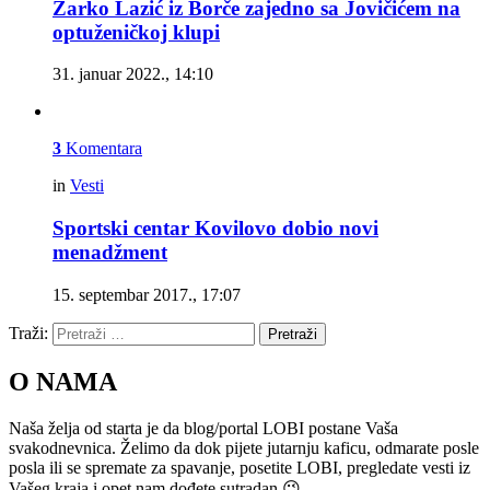
Žarko Lazić iz Borče zajedno sa Jovičićem na
optuženičkoj klupi
31. januar 2022., 14:10
3
Komentara
in
Vesti
Sportski centar Kovilovo dobio novi
menadžment
15. septembar 2017., 17:07
Traži:
Pretraži
O NAMA
Naša želja od starta je da blog/portal LOBI postane Vaša
svakodnevnica. Želimo da dok pijete jutarnju kaficu, odmarate posle
posla ili se spremate za spavanje, posetite LOBI, pregledate vesti iz
Vašeg kraja i opet nam dođete sutradan 😉