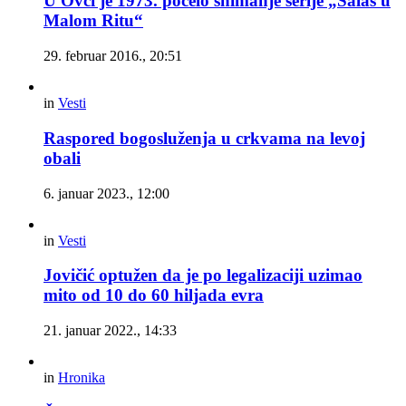
U Ovči je 1973. počelo snimanje serije „Salaš u
Malom Ritu“
29. februar 2016., 20:51
in
Vesti
Raspored bogosluženja u crkvama na levoj
obali
6. januar 2023., 12:00
in
Vesti
Jovičić optužen da je po legalizaciji uzimao
mito od 10 do 60 hiljada evra
21. januar 2022., 14:33
in
Hronika