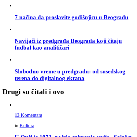
7 načina da proslavite godišnjicu u Beogradu
Navijači iz predgrađa Beograda koji čitaju
fudbal kao analitičari
Slobodno vreme u predgrađu: od susedskog
terena do digitalnog ekrana
Drugi su čitali i ovo
13
Komentara
in
Kultura