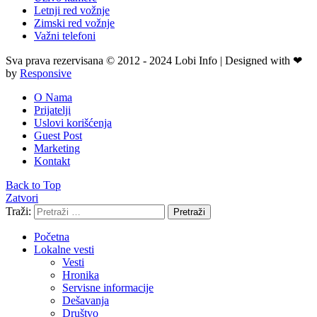
Letnji red vožnje
Zimski red vožnje
Važni telefoni
Sva prava rezervisana © 2012 - 2024 Lobi Info | Designed with ❤
by
Responsive
O Nama
Prijatelji
Uslovi korišćenja
Guest Post
Marketing
Kontakt
Back to Top
Zatvori
Traži:
Pretraži
Početna
Lokalne vesti
Vesti
Hronika
Servisne informacije
Dešavanja
Društvo