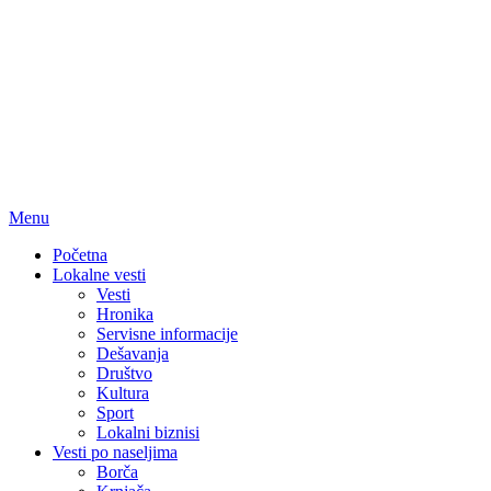
Menu
Početna
Lokalne vesti
Vesti
Hronika
Servisne informacije
Dešavanja
Društvo
Kultura
Sport
Lokalni biznisi
Vesti po naseljima
Borča