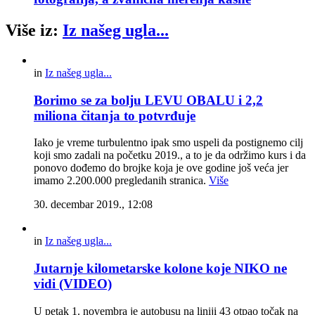
Više iz:
Iz našeg ugla...
in
Iz našeg ugla...
Borimo se za bolju LEVU OBALU i 2,2
miliona čitanja to potvrđuje
Iako je vreme turbulentno ipak smo uspeli da postignemo cilj
koji smo zadali na početku 2019., a to je da održimo kurs i da
ponovo dođemo do brojke koja je ove godine još veća jer
imamo 2.200.000 pregledanih stranica.
Više
30. decembar 2019., 12:08
in
Iz našeg ugla...
Jutarnje kilometarske kolone koje NIKO ne
vidi (VIDEO)
U petak 1. novembra je autobusu na liniji 43 otpao točak na