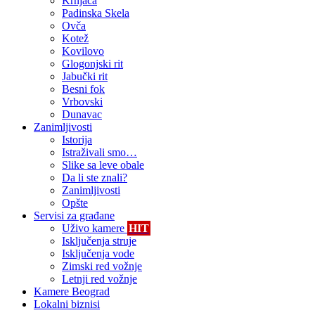
Krnjača
Padinska Skela
Ovča
Kotež
Kovilovo
Glogonjski rit
Jabučki rit
Besni fok
Vrbovski
Dunavac
Zanimljivosti
Istorija
Istraživali smo…
Slike sa leve obale
Da li ste znali?
Zanimljivosti
Opšte
Servisi za građane
Uživo kamere
HIT
Isključenja struje
Isključenja vode
Zimski red vožnje
Letnji red vožnje
Kamere Beograd
Lokalni biznisi