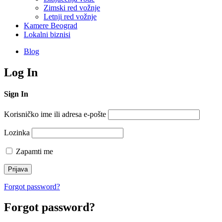
Zimski red vožnje
Letnji red vožnje
Kamere Beograd
Lokalni biznisi
Blog
Log In
Sign In
Korisničko ime ili adresa e-pošte
Lozinka
Zapamti me
Forgot password?
Forgot password?