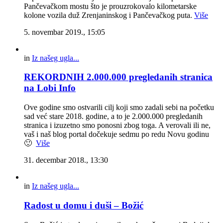
Pančevačkom mostu što je prouzrokovalo kilometarske
kolone vozila duž Zrenjaninskog i Pančevačkog puta.
Više
5. novembar 2019., 15:05
in
Iz našeg ugla...
REKORDNIH 2.000.000 pregledanih stranica
na Lobi Info
Ove godine smo ostvarili cilj koji smo zadali sebi na početku
sad već stare 2018. godine, a to je 2.000.000 pregledanih
stranica i izuzetno smo ponosni zbog toga. A verovali ili ne,
vaš i naš blog portal dočekuje sedmu po redu Novu godinu
🙂
Više
31. decembar 2018., 13:30
in
Iz našeg ugla...
Radost u domu i duši – Božić