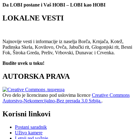
Da LOBI postane i Vaš HOBI – LOBI kao HOBI
LOKALNE VESTI
Najnovije vesti i informacije iz naselja Borča, Krnjača, Kotež,
Padinska Skela, Kovilovo, Ovča, Jabučki rit, Glogonjski rit, Besni
Fok, Široka Greda, Preliv, Vrbovski, Dunavac i Crvenka.
Budite uvek u toku!
AUTORSKA PRAVA
Ovo delo je licencirano pod uslovima licence
Creative Commons
Autorstvo-Nekomercijalno-Bez prerada 3.0 Srbija.
.
Korisni linkovi
Postani saradnik
Uživo kamere
Letnji red vožnje