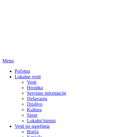
Menu
Početna
Lokalne vesti
Vesti
Hronika
Servisne informacije
Dešavanja
Društvo
Kultura
Sport
Lokalni biznisi
Vesti po naseljima
Borča