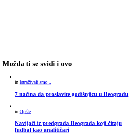
Možda ti se svidi i ovo
in
Istraživali smo...
7 načina da proslavite godišnjicu u Beogradu
in
Opšte
Navijači iz predgrađa Beograda koji čitaju
fudbal kao analitičari