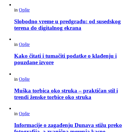
in
Opšte
Slobodno vreme u predgrađu: od susedskog
terena do digitalnog ekrana
in
Opšte
Kako čitati i tumačiti podatke o klađenju i
pouzdane izvore
in
Opšte
Muška torbica oko struka – praktičan stil i
trendi ženske torbice oko struka
in
Opšte
Informacije o zagađenju Dunava stižu preko
fotografija, a zvanična merenja kasne