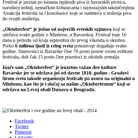
Festival je poznat po tonama ispijenih piva iz bavarskih pivnica,
narodnoj nošnji, nemačkim kobasicama i raznoraznim takmičenjima.
Atrakcija festivala su i konobarice koje se nadmeću u nošenja piva
do svojih mušterija.
„Oktoberfest“ je jedan od najvećih svetskih sajmova
koji se
održava svake godine u Minhenu, u Bavarskoj. Festival traje 16
dana u periodu od kraja septembra do prvog vikenda u oktobru.
Preko
6 miliona ljudi iz celog sveta
prisustvuje događaju svake
godine. Stanovnici iz Bavarske čine 70 posto posete ovom velikom
festivalu, dok čak 15 posto čine posetioci iz okolnih zemalja.
Inače sam „Oktoberfest“ je izuzetno važan deo kulture
Bavarske jer se održava još od davne 1810. godine . Gradovi
širom sveta takođe organizuju festivale po uzoru na originalni u
Minhenu, kao što je i slučaj sa našim „Oktoberfestom“ koji se
održava na Levoj obali Dunava u Beogradu.
Facebook
Twitter
Pinterest
LinkedIn