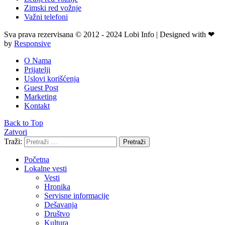
Zimski red vožnje
Važni telefoni
Sva prava rezervisana © 2012 - 2024 Lobi Info | Designed with ❤
by
Responsive
O Nama
Prijatelji
Uslovi korišćenja
Guest Post
Marketing
Kontakt
Back to Top
Zatvori
Traži:
Pretraži
Početna
Lokalne vesti
Vesti
Hronika
Servisne informacije
Dešavanja
Društvo
Kultura