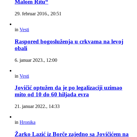
Malom Ritu“
29. februar 2016., 20:51
in
Vesti
Raspored bogosluženja u crkvama na levoj
obali
6. januar 2023., 12:00
in
Vesti
Jovičić optužen da je po legalizaciji uzimao
mito od 10 do 60 hiljada evra
21. januar 2022., 14:33
in
Hronika
Žarko Lazić iz Borče zajedno sa Jovičićem na