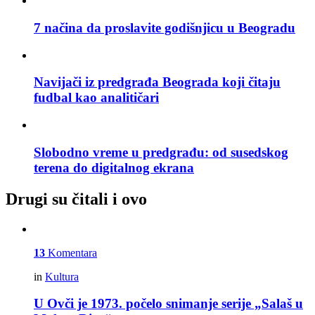
7 načina da proslavite godišnjicu u Beogradu
Navijači iz predgrađa Beograda koji čitaju
fudbal kao analitičari
Slobodno vreme u predgrađu: od susedskog
terena do digitalnog ekrana
Drugi su čitali i ovo
13
Komentara
in
Kultura
U Ovči je 1973. počelo snimanje serije „Salaš u