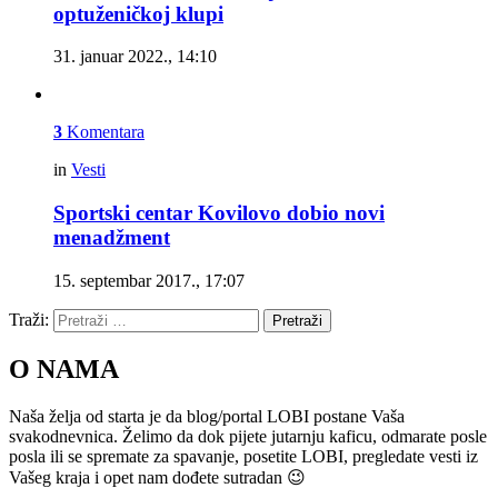
optuženičkoj klupi
31. januar 2022., 14:10
3
Komentara
in
Vesti
Sportski centar Kovilovo dobio novi
menadžment
15. septembar 2017., 17:07
Traži:
Pretraži
O NAMA
Naša želja od starta je da blog/portal LOBI postane Vaša
svakodnevnica. Želimo da dok pijete jutarnju kaficu, odmarate posle
posla ili se spremate za spavanje, posetite LOBI, pregledate vesti iz
Vašeg kraja i opet nam dođete sutradan 😉