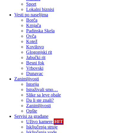
Sport
Lokalni biznisi
Vesti po naseljima
Borča
Krnjača
Padinska Skela
Ovča
Kotež
Kovilovo
Glogonjski rit
Jabučki rit
Besni fok
Vrbovski
Dunavac
Zanimljivosti
Istorija
Istraživali smo…
Slike sa leve obale
Da li ste znali?
Zanimljivosti
Opšte
Servisi za građane
Uživo kamere
HIT
Isključenja struje
Isključenja vode