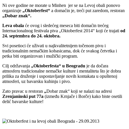
Ni ove godine ne morate u Minhen jer se na Levoj obali ponovo
organizuje
„Oktoberfest“
a domaćin je, treći put zaredom, restoran
„
Dobar znak“.
Leva obala
će ovog i sledećeg meseca biti domaćin trećeg
Internacionalnog festivala piva „Oktoberfest 2014“ koji će trajati
od
24. septembra do 24. oktobra.
Svi posetioci će uživati u najkvalitetnijem točenom pivu i
tradicionalnim nemačkim kobasicama, dok će svakog četvrtka i
petka biti organizovan i mužički program.
Cilj održavanja
„Oktoberfesta“ u Beogradu
je da dočara
atmosferu tradicionalne nemačke kulture i mentaliteta što je dobra
prilika za druženje i uspostavljanje novih kontakata u opuštenoj
atmosferi, uz bavarsku kuhinju i pivo.
Zato pravac u restoran
„
Dobar znak“ koji se nalazi na adresi
Zrenjaninski put 77a
(između Krnjače i Borče) kako biste osetili
delić bavarske kulture!