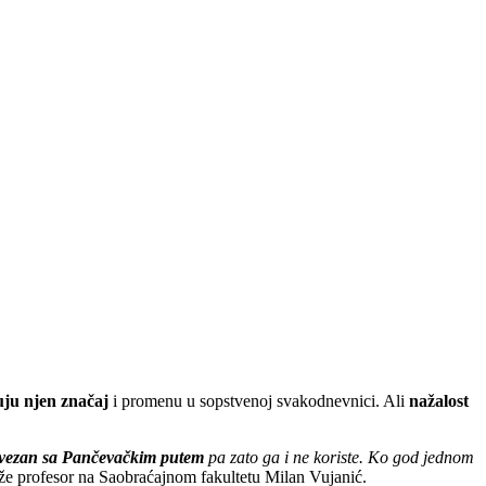
uju njen značaj
i promenu u sopstvenoj svakodnevnici. Ali
nažalost
povezan sa Pančevačkim putem
pa zato ga i ne koriste. Ko god jednom
aže profesor na Saobraćajnom fakultetu Milan Vujanić.