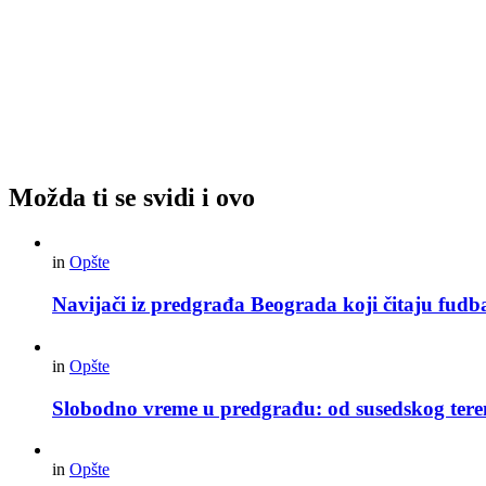
Možda ti se svidi i ovo
in
Opšte
Navijači iz predgrađa Beograda koji čitaju fudba
in
Opšte
Slobodno vreme u predgrađu: od susedskog tere
in
Opšte