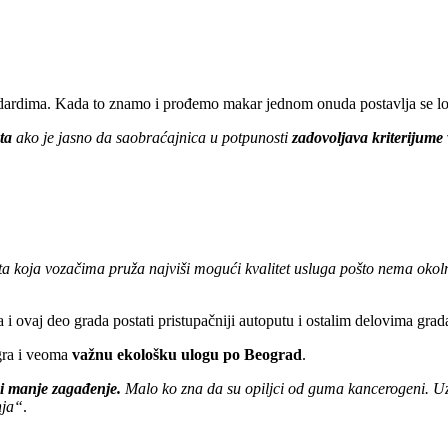
ndardima. Kada to znamo i prođemo makar jednom onuda postavlja se lo
ta
ako je jasno da saobraćajnica u potpunosti
zadovoljava kriterijum
ta koja vozačima pruža najviši mogući kvalitet usluga pošto nema okoln
 i ovaj deo grada postati pristupačniji autoputu i ostalim delovima gra
gra i veoma
važnu ekološku ulogu po Beograd
.
i manje zagađenje.
Malo ko zna da su opiljci od guma kancerogeni. U
nja“
.