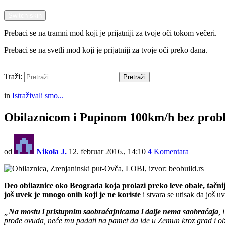
Switch skin
Prebaci se na tramni mod koji je prijatniji za tvoje oči tokom večeri.
Prebaci se na svetli mod koji je prijatniji za tvoje oči preko dana.
Pretraži
Traži:
Pretraži
Menu
in
Istraživali smo...
Obilaznicom i Pupinom 100km/h bez prob
od
Nikola J.
12. februar 2016., 14:10
4
Komentara
Deo obilaznice oko Beograda koja prolazi preko leve obale, tačnij
još uvek je mnogo onih koji je ne koriste
i stvara se utisak da još u
„
Na mostu i pristupnim saobraćajnicama i dalje nema saobraćaja
,
prođe ovuda, neće mu padati na pamet da ide u Zemun kroz grad i o