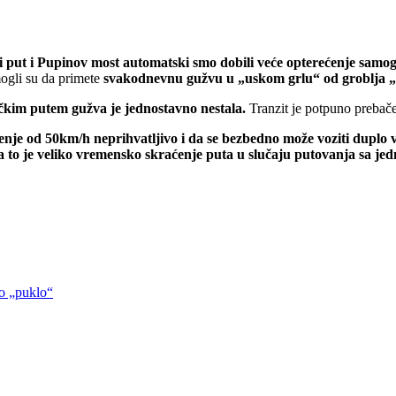
i put i Pupinov most automatski smo dobili veće opterećenje samo
gli su da primete
svakodnevnu gužvu u „uskom grlu“ od groblja 
čkim putem gužva je jednostavno nestala.
Tranzit je potpuno prebače
ičenje od 50km/h neprihvatljivo i da se bezbedno može voziti dupl
 to je veliko vremensko skraćenje puta u slučaju putovanja sa jed
o „puklo“