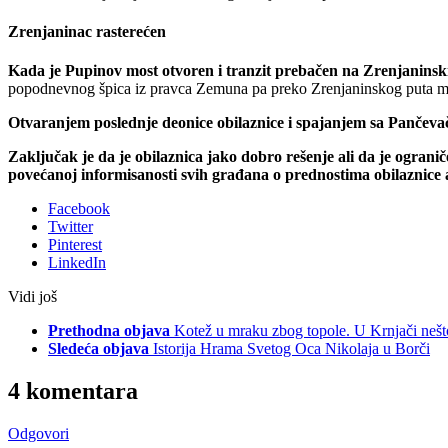
Zrenjaninac rasterećen
Kada je Pupinov most otvoren i tranzit prebačen na Zrenjaninsk
popodnevnog špica iz pravca Zemuna pa preko Zrenjaninskog puta mo
Otvaranjem poslednje deonice obilaznice i spajanjem sa Pančeva
Zaključak je da je obilaznica jako dobro rešenje ali da je ogran
povećanoj informisanosti svih građana o prednostima obilaznice a
Facebook
Twitter
Pinterest
LinkedIn
Vidi još
Prethodna objava
Kotež u mraku zbog topole. U Krnjači nešt
Sledeća objava
Istorija Hrama Svetog Oca Nikolaja u Borči
4 komentara
Odgovori