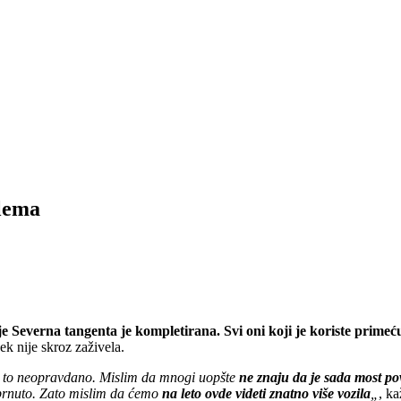
lema
e Severna tangenta je kompletirana. Svi oni koji je koriste primeć
vek nije skroz zaživela.
 i to neopravdano. Mislim da mnogi uopšte
ne znaju da je sada most 
brnuto. Zato mislim da ćemo
na leto ovde videti znatno više vozila
„
, k