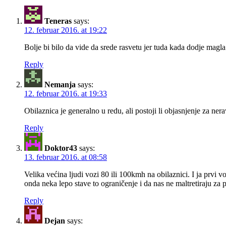
Teneras
says:
12. februar 2016. at 19:22
Bolje bi bilo da vide da srede rasvetu jer tuda kada dodje mag
Reply
Nemanja
says:
12. februar 2016. at 19:33
Obilaznica je generalno u redu, ali postoji li objasnjenje za ne
Reply
Doktor43
says:
13. februar 2016. at 08:58
Velika većina ljudi vozi 80 ili 100kmh na obilaznici. I ja prvi
onda neka lepo stave to ograničenje i da nas ne maltretiraju za 
Reply
Dejan
says: