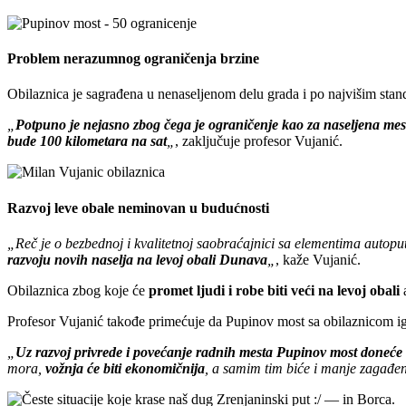
Problem nerazumnog ograničenja brzine
Obilaznica je sagrađena u nenaseljenom delu grada i po najvišim sta
„
Potpuno je nejasno zbog čega je ograničenje kao za naseljena mes
bude 100 kilometara na sat
„
, zaključuje profesor Vujanić.
Razvoj leve obale neminovan u budućnosti
„Reč je o bezbednoj i kvalitetnoj saobraćajnici sa elementima autopu
razvoju novih naselja na levoj obali Dunava
„
, kaže Vujanić.
Obilaznica zbog koje će
promet ljudi i robe biti veći na levoj obali
a
Profesor Vujanić takođe primećuje da Pupinov most sa obilaznicom i
„
Uz razvoj privrede i povećanje radnih mesta Pupinov most doneće 
mora,
vožnja će biti ekonomičnija
, a samim tim biće i manje zagađe