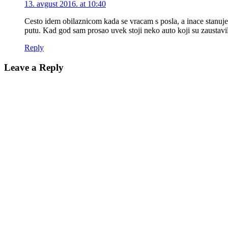
13. avgust 2016. at 10:40
Cesto idem obilaznicom kada se vracam s posla, a inace stanuje
putu. Kad god sam prosao uvek stoji neko auto koji su zaustavili
Reply
Leave a Reply