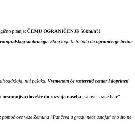
gično pitanje:
ČEMU OGRANIČENJE 50km/h?!
e vangradskog saobraćaja
. Zbog toga bi trebalo da
ograničenje brzine
ih sadržaja, niti pešaka.
Vremenom će rasteretiti centar i doprineti
da
nesumnjivo dovešće do razvoja naselja
„sa ove strane bare“.
z pomoć ove veze Zemuna i Pančeva u gradu neće ostajati ono što ne