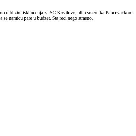
lno u blizini iskljucenja za SC Kovilovo, ali u smeru ka Pancevackom
da se namicu pare u budzet. Sta reci nego strasno.