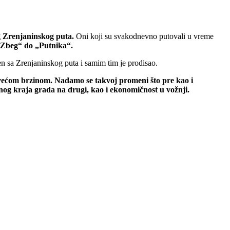
g Zrenjaninskog puta.
Oni koji su svakodnevno putovali u vreme
„Zbeg“ do „Putnika“.
n sa Zrenjaninskog puta i samim tim je prodisao.
o većom brzinom. Nadamo se takvoj promeni što pre kao i
nog kraja grada na drugi, kao i ekonomičnost u vožnji.