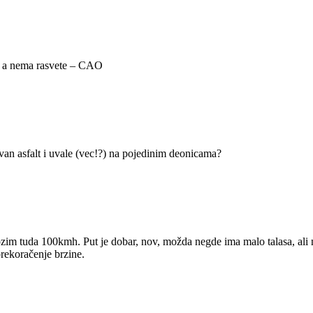
la a nema rasvete – CAO
ravan asfalt i uvale (vec!?) na pojedinim deonicama?
 vozim tuda 100kmh. Put je dobar, nov, možda negde ima malo talasa, al
prekoračenje brzine.