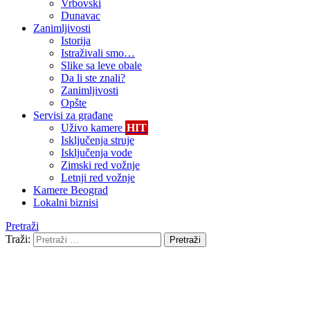
Vrbovski
Dunavac
Zanimljivosti
Istorija
Istraživali smo…
Slike sa leve obale
Da li ste znali?
Zanimljivosti
Opšte
Servisi za građane
Uživo kamere
HIT
Isključenja struje
Isključenja vode
Zimski red vožnje
Letnji red vožnje
Kamere Beograd
Lokalni biznisi
Pretraži
Traži:
Pretraži