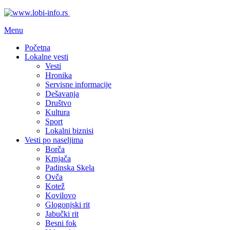
Menu
Početna
Lokalne vesti
Vesti
Hronika
Servisne informacije
Dešavanja
Društvo
Kultura
Sport
Lokalni biznisi
Vesti po naseljima
Borča
Krnjača
Padinska Skela
Ovča
Kotež
Kovilovo
Glogonjski rit
Jabučki rit
Besni fok