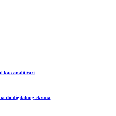
l kao analitičari
na do digitalnog ekrana