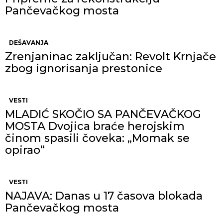
Pančevačkog mosta
DEŠAVANJA
Zrenjaninac zaključan: Revolt Krnjače
zbog ignorisanja prestonice
VESTI
MLADIĆ SKOČIO SA PANČEVAČKOG
MOSTA Dvojica braće herojskim
činom spasili čoveka: „Momak se
opirao“
VESTI
NAJAVA: Danas u 17 časova blokada
Pančevačkog mosta