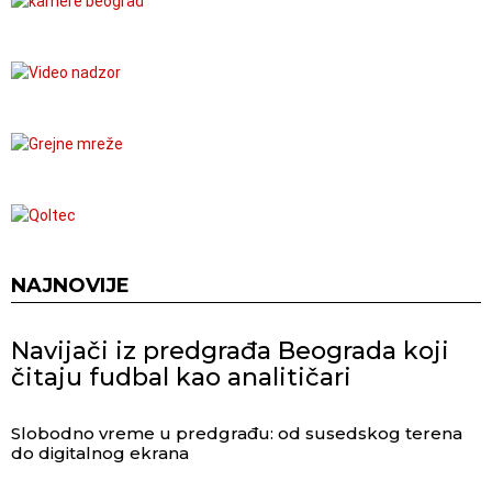
NAJNOVIJE
Navijači iz predgrađa Beograda koji
čitaju fudbal kao analitičari
Slobodno vreme u predgrađu: od susedskog terena
do digitalnog ekrana