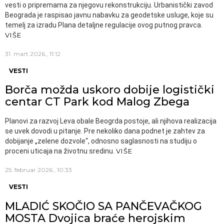
vesti o pripremama za njegovu rekonstrukciju. Urbanistički zavod
Beograda je raspisao javnu nabavku za geodetske usluge, koje su
temelj za izradu Plana detaljne regulacije ovog putnog pravca.
VIŠE
31. mart 2026., 11:12
VESTI
Borča možda uskoro dobije logistički
centar CT Park kod Malog Zbega
Planovi za razvoj Leva obale Beogrda postoje, ali njihova realizacija
se uvek dovodi u pitanje. Pre nekoliko dana podnet je zahtev za
dobijanje „zelene dozvole“, odnosno saglasnosti na studiju o
proceni uticaja na životnu sredinu.
VIŠE
25. februar 2026., 10:33
VESTI
MLADIĆ SKOČIO SA PANČEVAČKOG
MOSTA Dvojica braće herojskim