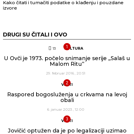
Kako čitati i tumačiti podatke o klađenju i pouzdane
izvore
DRUGI SU ČITALI I OVO
13
Komentara
KULTURA
U Ovči je 1973. počelo snimanje serije „Salaš u
Malom Ritu“
29. februar 2016., 20:51
VESTI
Raspored bogosluženja u crkvama na levoj
obali
6. januar 2023., 12:00
VESTI
Jovičić optužen da je po legalizaciji uzimao