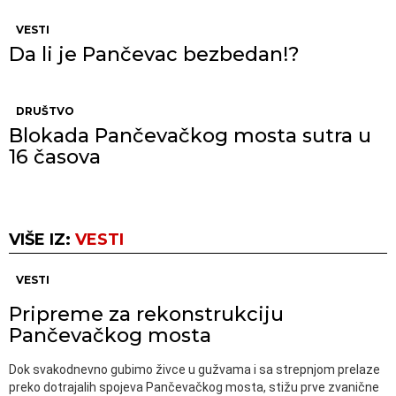
VESTI
Da li je Pančevac bezbedan!?
DRUŠTVO
Blokada Pančevačkog mosta sutra u
16 časova
VIŠE IZ:
VESTI
VESTI
Pripreme za rekonstrukciju
Pančevačkog mosta
Dok svakodnevno gubimo živce u gužvama i sa strepnjom prelaze
preko dotrajalih spojeva Pančevačkog mosta, stižu prve zvanične