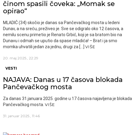
činom spasili čoveka: „Momak se
opirao“
MLADIĆ (34) skočio je danas sa Pančevačkog mosta u ledeni
Dunav, a na sreću, preživeo je. Sve se odigralo oko 12 časova, a
nemilu scenu primetio je Renato Grbić, koji je sa bratom bio na
Dunavu i odmah se uputio da spase mladića! – Brat i ja smo
momka uhvatili jedan za jednu, drugi za […]
VIŠE
20. maj 2025., 22:29
VESTI
NAJAVA: Danas u 17 časova blokada
Pančevačkog mosta
Za danas 31.januara 2025. godine u 17 časova najavljena je blokada
Pančevačkog mosta.
VIŠE
31. januar 2025., 11:46