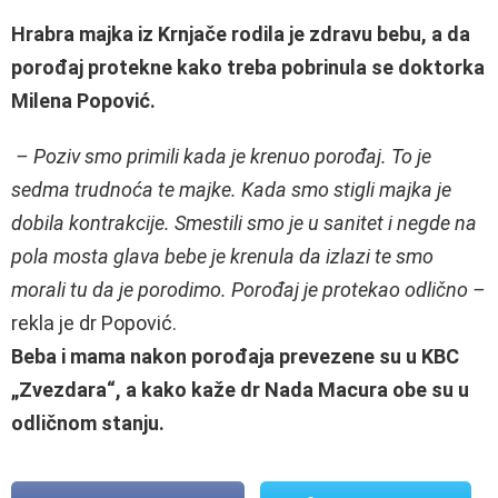
Hrabra majka iz Krnjače rodila je zdravu bebu, a da
porođaj protekne kako treba pobrinula se doktorka
Milena Popović.
– Poziv smo primili kada je krenuo porođaj. To je
sedma trudnoća te majke. Kada smo stigli majka je
dobila kontrakcije. Smestili smo je u sanitet i negde na
pola mosta glava bebe je krenula da izlazi te smo
morali tu da je porodimo. Porođaj je protekao odlično –
rekla je dr Popović.
Beba i mama nakon porođaja prevezene su u KBC
„Zvezdara“, a kako kaže dr Nada Macura obe su u
odličnom stanju.