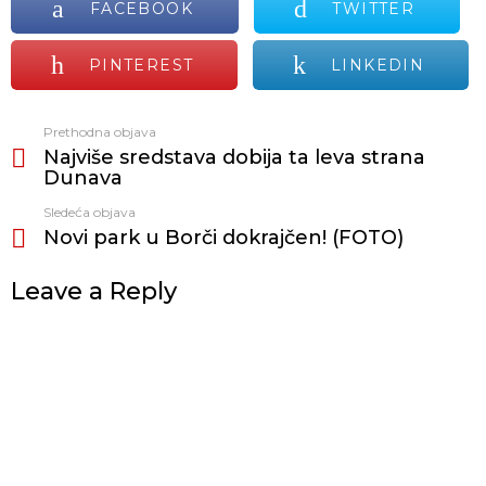
FACEBOOK
TWITTER
PINTEREST
LINKEDIN
Prethodna objava
Vidi
Najviše sredstava dobija ta leva strana
još
Dunava
Sledeća objava
Novi park u Borči dokrajčen! (FOTO)
Leave a Reply