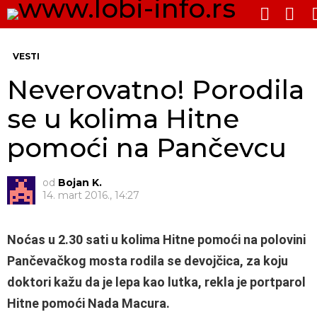
PRE
SWITCH
SKIN
Me
VESTI
Neverovatno! Porodila
se u kolima Hitne
pomoći na Pančevcu
od
Bojan K.
14. mart 2016., 14:27
Noćas u 2.30 sati u kolima Hitne pomoći na polovini
Pančevačkog mosta rodila se devojčica, za koju
doktori kažu da je lepa kao lutka, rekla je portparol
Hitne pomoći Nada Macura.