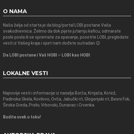
O NAMA
Naša želja od starta je da blog/portal LOBI postane Vaša
svakodnevnica. Želimo da dok pijete jutarnju kaficu, odmarate
posle posla ili se spremate za spavanje, posetite LOBI, pregledate
vesti iz Vašeg kraja i opet nam dođete sutradan 😉
Da LOBI postane i Vaš HOBI – LOBI kao HOBI
LOKALNE VESTI
Najnovije vesti i informacije iz naselja Borča, Krnjača, Kotež,
Padinska Skela, Kovilovo, Ovča, Jabučki rit, Glogonjski rit, Besni Fok,
Široka Greda, Preliv, Vrbovski, Dunavac i Crvenka.
Budite uvek u toku!