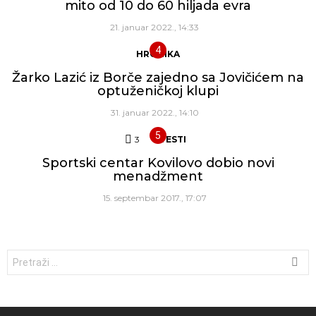
mito od 10 do 60 hiljada evra
21. januar 2022., 14:33
HRONIKA
Žarko Lazić iz Borče zajedno sa Jovičićem na
optuženičkoj klupi
31. januar 2022., 14:10
3
Komentara
VESTI
Sportski centar Kovilovo dobio novi
menadžment
15. septembar 2017., 17:07
Traži: