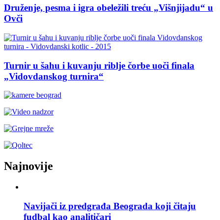
Druženje, pesma i igra obeležili treću „Višnjijadu“ u
Ovči
Turnir u šahu i kuvanju riblje čorbe uoči finala
„Vidovdanskog turnira“
Najnovije
Navijači iz predgrađa Beograda koji čitaju
fudbal kao analitičari