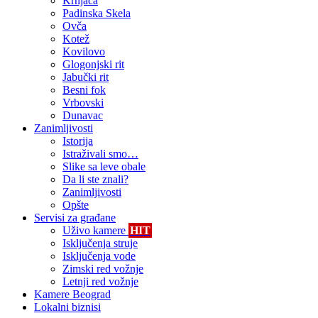
Krnjača
Padinska Skela
Ovča
Kotež
Kovilovo
Glogonjski rit
Jabučki rit
Besni fok
Vrbovski
Dunavac
Zanimljivosti
Istorija
Istraživali smo…
Slike sa leve obale
Da li ste znali?
Zanimljivosti
Opšte
Servisi za građane
Uživo kamere
HIT
Isključenja struje
Isključenja vode
Zimski red vožnje
Letnji red vožnje
Kamere Beograd
Lokalni biznisi