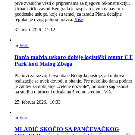
prve zvanične vesti o pripremama za njegovu rekonstrukciju.
Urbanistički zavod Beograda je raspisao javnu nabavku za
geodetske usluge, koje su temelj za izradu Plana detaljne
regulacije ovog putnog pravca.
Više
31. mart 2026., 11:12
in
Vesti
Borča možda uskoro dobije logistički centar CT
Park kod Malog Zbega
Planovi za razvoj Leva obale Beogrda postoje, ali njihova
realizacija se uvek dovodi u pitanje. Pre nekoliko dana podnet
je zahtev za dobijanje „zelene dozvole“, odnosno saglasnosti
na studiju o proceni uticaja na životnu sredinu.
Više
25. februar 2026., 10:33
in
Vesti
MLADIĆ SKOČIO SA PANČEVAČKOG