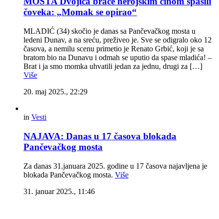
MOSTA Dvojica braće herojskim činom spasili
čoveka: „Momak se opirao“
MLADIĆ (34) skočio je danas sa Pančevačkog mosta u
ledeni Dunav, a na sreću, preživeo je. Sve se odigralo oko 12
časova, a nemilu scenu primetio je Renato Grbić, koji je sa
bratom bio na Dunavu i odmah se uputio da spase mladića! –
Brat i ja smo momka uhvatili jedan za jednu, drugi za […]
Više
20. maj 2025., 22:29
in
Vesti
NAJAVA: Danas u 17 časova blokada
Pančevačkog mosta
Za danas 31.januara 2025. godine u 17 časova najavljena je
blokada Pančevačkog mosta.
Više
31. januar 2025., 11:46