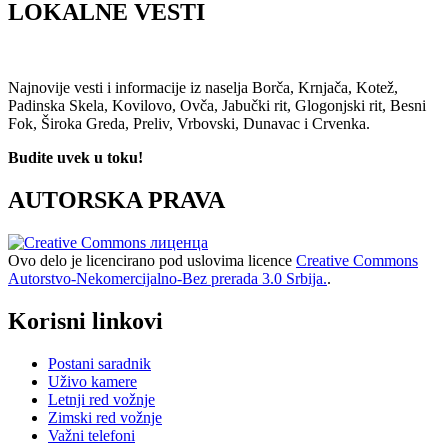
LOKALNE VESTI
Najnovije vesti i informacije iz naselja Borča, Krnjača, Kotež,
Padinska Skela, Kovilovo, Ovča, Jabučki rit, Glogonjski rit, Besni
Fok, Široka Greda, Preliv, Vrbovski, Dunavac i Crvenka.
Budite uvek u toku!
AUTORSKA PRAVA
Ovo delo je licencirano pod uslovima licence
Creative Commons
Autorstvo-Nekomercijalno-Bez prerada 3.0 Srbija.
.
Korisni linkovi
Postani saradnik
Uživo kamere
Letnji red vožnje
Zimski red vožnje
Važni telefoni