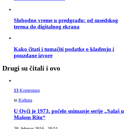
Slobodno vreme u predgrađu: od susedskog
terena do digitalnog ekrana
Kako čitati i tumačiti podatke o klađenju i
pouzdane izvore
Drugi su čitali i ovo
13
Komentara
in
Kultura
U Ovči je 1973. počelo snimanje serije „Salaš u
Malom Ritu“
29. februar 2016., 20:51