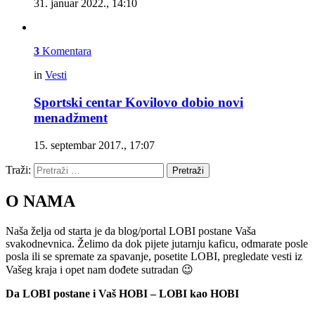
31. januar 2022., 14:10
3
Komentara
in
Vesti
Sportski centar Kovilovo dobio novi
menadžment
15. septembar 2017., 17:07
Traži:
Pretraži
O NAMA
Naša želja od starta je da blog/portal LOBI postane Vaša
svakodnevnica. Želimo da dok pijete jutarnju kaficu, odmarate posle
posla ili se spremate za spavanje, posetite LOBI, pregledate vesti iz
Vašeg kraja i opet nam dođete sutradan 😉
Da LOBI postane i Vaš HOBI – LOBI kao HOBI