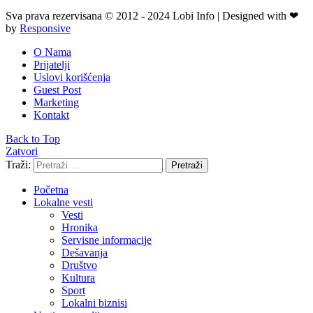
Sva prava rezervisana © 2012 - 2024 Lobi Info | Designed with ❤
by
Responsive
O Nama
Prijatelji
Uslovi korišćenja
Guest Post
Marketing
Kontakt
Back to Top
Zatvori
Traži:
Pretraži
Početna
Lokalne vesti
Vesti
Hronika
Servisne informacije
Dešavanja
Društvo
Kultura
Sport
Lokalni biznisi