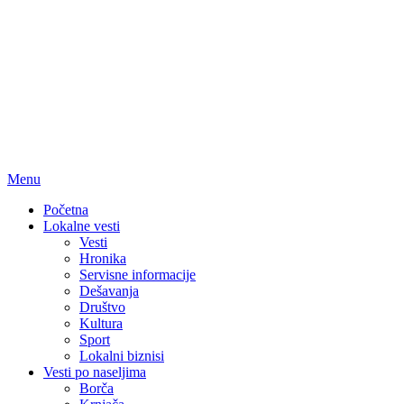
Menu
Početna
Lokalne vesti
Vesti
Hronika
Servisne informacije
Dešavanja
Društvo
Kultura
Sport
Lokalni biznisi
Vesti po naseljima
Borča