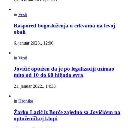
in
Vesti
Raspored bogosluženja u crkvama na levoj
obali
6. januar 2023., 12:00
in
Vesti
Jovičić optužen da je po legalizaciji uzimao
mito od 10 do 60 hiljada evra
21. januar 2022., 14:33
in
Hronika
Žarko Lazić iz Borče zajedno sa Jovičićem na
optuženičkoj klupi