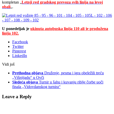
kompletan „
Letnji red gradskog prevoza svih linija na levoj
obali
„.
U ponedeljak je
ukinuta autobuska linija 110 ali je produžena
linija 102
.
Facebook
Twitter
Pinterest
LinkedIn
Vidi još
Prethodna objava
Druženje, pesma i igra obeležili treću
„Višnjijadu“ u Ovči
Sledeća objava
Turnir u šahu i kuvanju riblje čorbe uoči
finala „Vidovdanskog turnira“
Leave a Reply