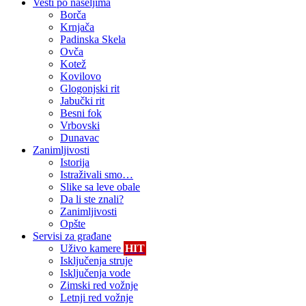
Vesti po naseljima
Borča
Krnjača
Padinska Skela
Ovča
Kotež
Kovilovo
Glogonjski rit
Jabučki rit
Besni fok
Vrbovski
Dunavac
Zanimljivosti
Istorija
Istraživali smo…
Slike sa leve obale
Da li ste znali?
Zanimljivosti
Opšte
Servisi za građane
Uživo kamere
HIT
Isključenja struje
Isključenja vode
Zimski red vožnje
Letnji red vožnje