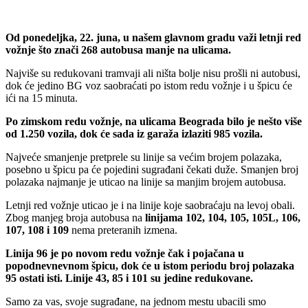
Od ponedeljka, 22. juna, u našem glavnom gradu važi letnji red
vožnje što znači 268 autobusa manje na ulicama.
Najviše su redukovani tramvaji ali ništa bolje nisu prošli ni autobusi,
dok će jedino BG voz saobraćati po istom redu vožnje i u špicu će
ići na 15 minuta.
Po zimskom redu vožnje, na ulicama Beograda bilo je nešto više
od 1.250 vozila, dok će sada iz garaža izlaziti 985 vozila.
Najveće smanjenje pretprele su linije sa većim brojem polazaka,
posebno u špicu pa će pojedini sugrađani čekati duže. Smanjen broj
polazaka najmanje je uticao na linije sa manjim brojem autobusa.
Letnji red vožnje uticao je i na linije koje saobraćaju na levoj obali.
Zbog manjeg broja autobusa na
linijama 102, 104, 105, 105L, 106,
107, 108 i 109
nema preteranih izmena.
Linija 96 je po novom redu vožnje čak i pojačana u
popodnevnevnom špicu, dok će u istom periodu broj polazaka
95 ostati isti. Linije 43, 85 i 101 su jedine redukovane.
Samo za vas, svoje sugrađane, na jednom mestu ubacili smo