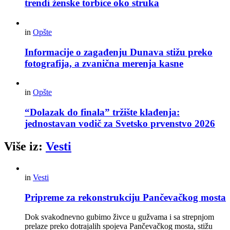
trendi ženske torbice oko struka
in
Opšte
Informacije o zagađenju Dunava stižu preko
fotografija, a zvanična merenja kasne
in
Opšte
“Dolazak do finala” tržište klađenja:
jednostavan vodič za Svetsko prvenstvo 2026
Više iz:
Vesti
in
Vesti
Pripreme za rekonstrukciju Pančevačkog mosta
Dok svakodnevno gubimo živce u gužvama i sa strepnjom
prelaze preko dotrajalih spojeva Pančevačkog mosta, stižu