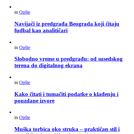
in
Opšte
Navijači iz predgrađa Beograda koji čitaju
fudbal kao analitičari
in
Opšte
Slobodno vreme u predgrađu: od susedskog
terena do digitalnog ekrana
in
Opšte
Kako čitati i tumačiti podatke o klađenju i
pouzdane izvore
in
Opšte
Muška torbica oko struka – praktičan stil i