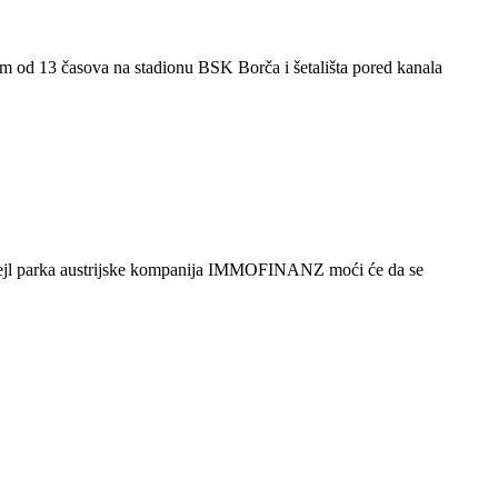
om od 13 časova na stadionu BSK Borča i šetališta pored kanala
itejl parka austrijske kompanija IMMOFINANZ moći će da se