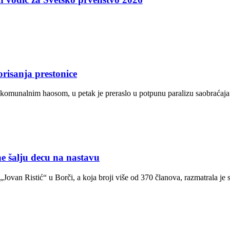
risanja prestonice
 komunalnim haosom, u petak je preraslo u potpunu paralizu saobraća
alju decu na nastavu
ovan Ristić“ u Borči, a koja broji više od 370 članova, razmatrala je 