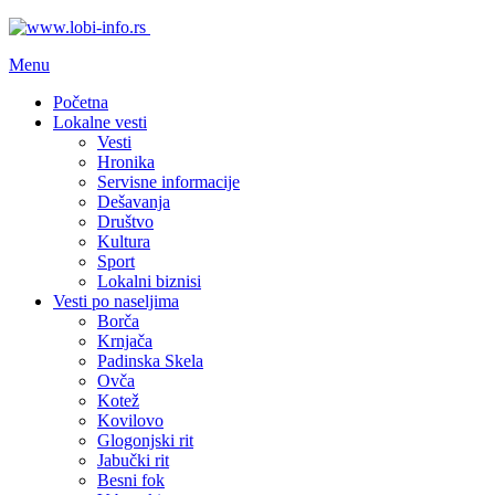
Menu
Početna
Lokalne vesti
Vesti
Hronika
Servisne informacije
Dešavanja
Društvo
Kultura
Sport
Lokalni biznisi
Vesti po naseljima
Borča
Krnjača
Padinska Skela
Ovča
Kotež
Kovilovo
Glogonjski rit
Jabučki rit
Besni fok