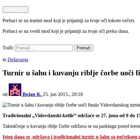
Switch skin
Prebaci se na tramni mod koji je prijatniji za tvoje oči tokom večeri.
Prebaci se na svetli mod koji je prijatniji za tvoje oči preko dana.
Pretraži
Traži:
Pretraži
Menu
in
Dešavanja
Turnir u šahu i kuvanju riblje čorbe uoči 
od
Bojan K.
25. jun 2015., 20:18
Tradicionalni „Vidovdanski kotlić“ održaće se 27. juna od 9 do 1
Takmičenje u kuvanju riblje čorbe održava se na parkingu pored ter
Istog dana se održava i tradicionalni turnir u šahu sa početkom u