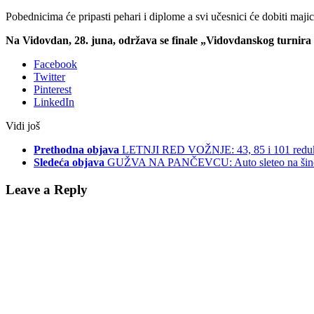
Pobednicima će pripasti pehari i diplome a svi učesnici će dobiti majic
Na Vidovdan, 28. juna, održava se finale „Vidovdanskog turnira 2
Facebook
Twitter
Pinterest
LinkedIn
Vidi još
Prethodna objava
LETNJI RED VOŽNJE: 43, 85 i 101 redukov
Sledeća objava
GUŽVA NA PANČEVCU: Auto sleteo na šin
Leave a Reply