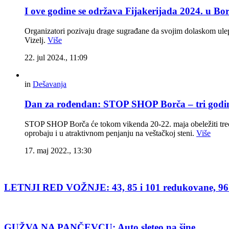
I ove godine se održava Fijakerijada 2024. u B
Organizatori pozivaju drage sugrađane da svojim dolaskom ulep
Vizelj.
Više
22. jul 2024., 11:09
in
Dešavanja
Dan za rođendan: STOP SHOP Borča – tri godi
STOP SHOP Borča će tokom vikenda 20-22. maja obeležiti treć
oprobaju i u atraktivnom penjanju na veštačkoj steni.
Više
17. maj 2022., 13:30
LETNJI RED VOŽNJE: 43, 85 i 101 redukovane, 96 po
GUŽVA NA PANČEVCU: Auto sleteo na šine