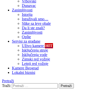
Vrbovski
Dunavac
Zanimljivosti
Istorija
Istraživali smo…
Slike sa leve obale
Da li ste znali?
Zanimljivosti
Opšte
Servisi za građane
Uživo kamere
HIT
Isključenja struje
Isključenja vode
Zimski red vožnje
Letnji red vožnje
Kamere Beograd
Lokalni biznisi
Pretraži
Traži:
Pretraži