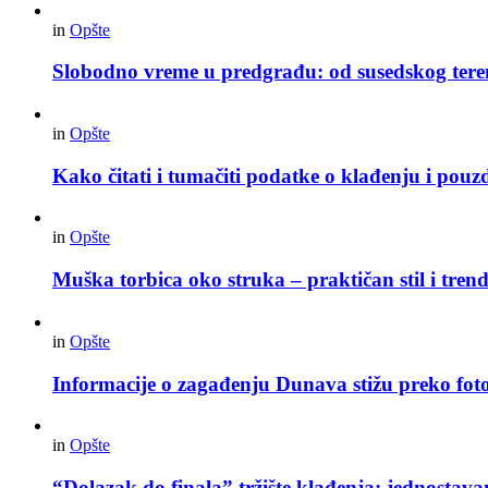
in
Opšte
Slobodno vreme u predgrađu: od susedskog tere
in
Opšte
Kako čitati i tumačiti podatke o klađenju i pouz
in
Opšte
Muška torbica oko struka – praktičan stil i trend
in
Opšte
Informacije o zagađenju Dunava stižu preko foto
in
Opšte
“Dolazak do finala” tržište klađenja: jednostav