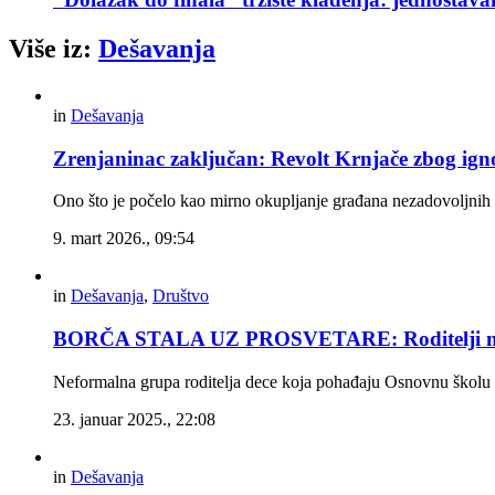
Više iz:
Dešavanja
in
Dešavanja
Zrenjaninac zaključan: Revolt Krnjače zbog igno
Ono što je počelo kao mirno okupljanje građana nezadovoljnih
9. mart 2026., 09:54
in
Dešavanja
,
Društvo
BORČA STALA UZ PROSVETARE: Roditelji ne š
Neformalna grupa roditelja dece koja pohađaju Osnovnu školu „J
23. januar 2025., 22:08
in
Dešavanja