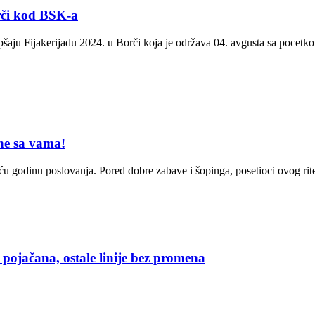
orči kod BSK-a
šaju Fijakerijadu 2024. u Borči koja je održava 04. avgusta sa pocetk
ne sa vama!
u godinu poslovanja. Pored dobre zabave i šopinga, posetioci ovog r
jačana, ostale linije bez promena