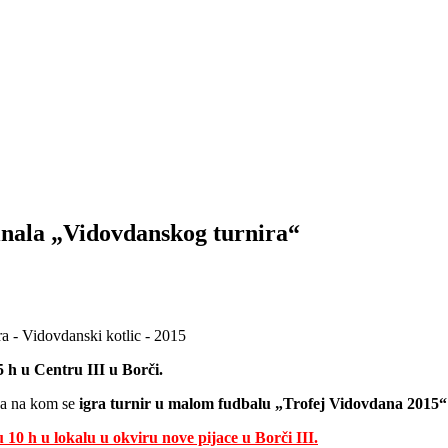
finala „Vidovdanskog turnira“
5 h u Centru III u Borči.
ena na kom se
igra turnir u malom fudbalu „Trofej Vidovdana 2015“
 10 h u lokalu u okviru nove pijace u Borči III.