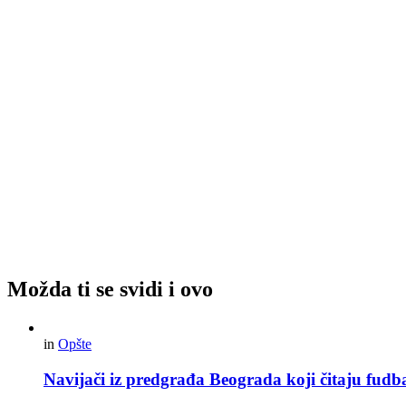
Možda ti se svidi i ovo
in
Opšte
Navijači iz predgrađa Beograda koji čitaju fudba