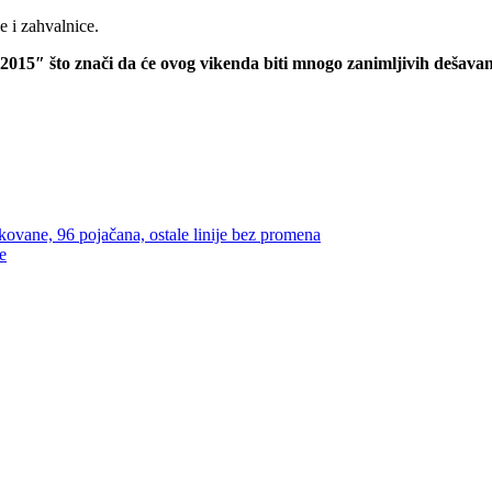
e i zahvalnice.
015″ što znači da će ovog vikenda biti mnogo zanimljivih dešavanj
ane, 96 pojačana, ostale linije bez promena
e