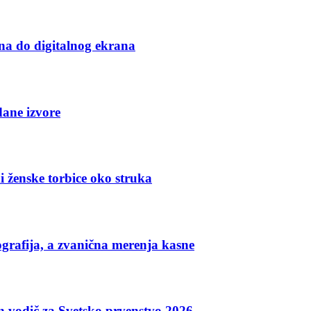
na do digitalnog ekrana
dane izvore
i ženske torbice oko struka
grafija, a zvanična merenja kasne
an vodič za Svetsko prvenstvo 2026