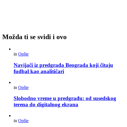
Možda ti se svidi i ovo
in
Opšte
Navijači iz predgrađa Beograda koji čitaju
fudbal kao analitičari
in
Opšte
Slobodno vreme u predgrađu: od susedskog
terena do digitalnog ekrana
in
Opšte