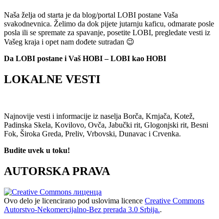
Naša želja od starta je da blog/portal LOBI postane Vaša
svakodnevnica. Želimo da dok pijete jutarnju kaficu, odmarate posle
posla ili se spremate za spavanje, posetite LOBI, pregledate vesti iz
Vašeg kraja i opet nam dođete sutradan 😉
Da LOBI postane i Vaš HOBI – LOBI kao HOBI
LOKALNE VESTI
Najnovije vesti i informacije iz naselja Borča, Krnjača, Kotež,
Padinska Skela, Kovilovo, Ovča, Jabučki rit, Glogonjski rit, Besni
Fok, Široka Greda, Preliv, Vrbovski, Dunavac i Crvenka.
Budite uvek u toku!
AUTORSKA PRAVA
Ovo delo je licencirano pod uslovima licence
Creative Commons
Autorstvo-Nekomercijalno-Bez prerada 3.0 Srbija.
.