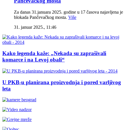
Pančevačkog mosta
Za danas 31.januara 2025. godine u 17 časova najavljena je
blokada Pančevačkog mosta.
Više
31. januar 2025., 11:46
Kako legenda kaže: „Nekada su zaprašivali
komarce i na Levoj obali“
U PKB-u planirana proizvodnja i pored varljivog
leta