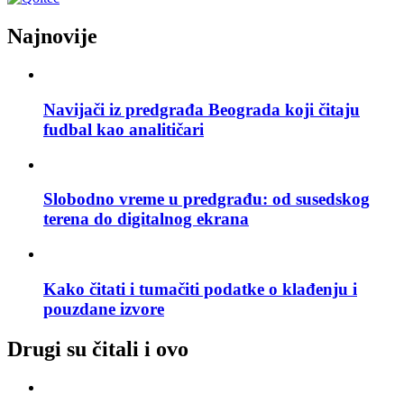
Najnovije
Navijači iz predgrađa Beograda koji čitaju
fudbal kao analitičari
Slobodno vreme u predgrađu: od susedskog
terena do digitalnog ekrana
Kako čitati i tumačiti podatke o klađenju i
pouzdane izvore
Drugi su čitali i ovo