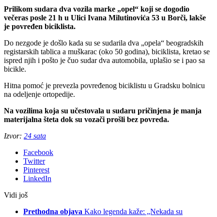
Prilikom sudara dva vozila marke „opel“ koji se dogodio
večeras posle 21 h u Ulici Ivana Milutinovića 53 u Borči, lakše
je povređen biciklista.
Do nezgode je došlo kada su se sudarila dva „opela“ beogradskih
registarskih tablica a muškarac (oko 50 godina), biciklista, kretao se
ispred njih i pošto je čuo sudar dva automobila, uplašio se i pao sa
bicikle.
Hitna pomoć je prevezla povređenog biciklistu u Gradsku bolnicu
na odeljenje ortopedije.
Na vozilima koja su učestovala u sudaru pričinjena je manja
materijalna šteta dok su vozači prošli bez povreda.
Izvor:
24 sata
Facebook
Twitter
Pinterest
LinkedIn
Vidi još
Prethodna objava
Kako legenda kaže: „Nekada su