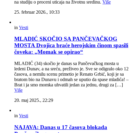
na studiju o proceni uticaja na životnu sredinu.
Više
25. februar 2026., 10:33
in
Vesti
MLADIĆ SKOČIO SA PANČEVAČKOG
MOSTA Dvojica braće herojskim činom spasili
čoveka: „Momak se opirao“
MLADIĆ (34) skočio je danas sa Pančevačkog mosta u
ledeni Dunav, a na sreću, preživeo je. Sve se odigralo oko 12
časova, a nemilu scenu primetio je Renato Grbić, koji je sa
bratom bio na Dunavu i odmah se uputio da spase mladića! –
Brat i ja smo momka uhvatili jedan za jednu, drugi za […]
Više
20. maj 2025., 22:29
in
Vesti
NAJAVA: Danas u 17 časova blokada