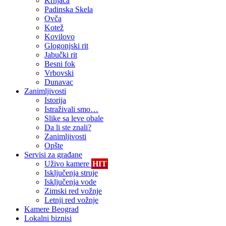
Krnjača
Padinska Skela
Ovča
Kotež
Kovilovo
Glogonjski rit
Jabučki rit
Besni fok
Vrbovski
Dunavac
Zanimljivosti
Istorija
Istraživali smo…
Slike sa leve obale
Da li ste znali?
Zanimljivosti
Opšte
Servisi za građane
Uživo kamere
HIT
Isključenja struje
Isključenja vode
Zimski red vožnje
Letnji red vožnje
Kamere Beograd
Lokalni biznisi