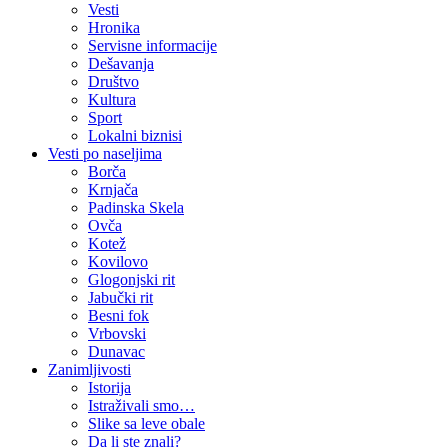
Vesti
Hronika
Servisne informacije
Dešavanja
Društvo
Kultura
Sport
Lokalni biznisi
Vesti po naseljima
Borča
Krnjača
Padinska Skela
Ovča
Kotež
Kovilovo
Glogonjski rit
Jabučki rit
Besni fok
Vrbovski
Dunavac
Zanimljivosti
Istorija
Istraživali smo…
Slike sa leve obale
Da li ste znali?