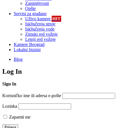
Zanimljivosti
Opšte
Servisi za građane
Uživo kamere
HIT
Isključenja struje
Isključenja vode
Zimski red vožnje
Letnji red vožnje
Kamere Beograd
Lokalni biznisi
Blog
Log In
Sign In
Korisničko ime ili adresa e-pošte
Lozinka
Zapamti me