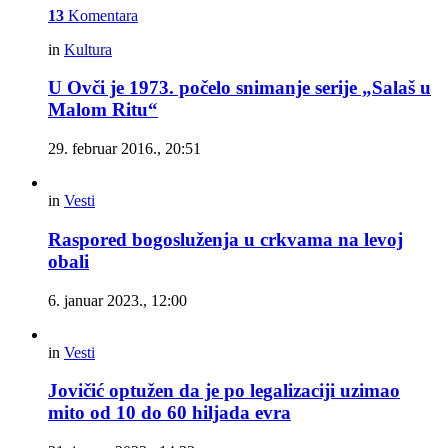
13
Komentara
in
Kultura
U Ovči je 1973. počelo snimanje serije „Salaš u
Malom Ritu“
29. februar 2016., 20:51
in
Vesti
Raspored bogosluženja u crkvama na levoj
obali
6. januar 2023., 12:00
in
Vesti
Jovičić optužen da je po legalizaciji uzimao
mito od 10 do 60 hiljada evra