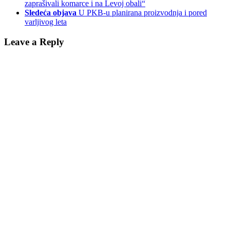
zaprašivali komarce i na Levoj obali“
Sledeća objava
U PKB-u planirana proizvodnja i pored
varljivog leta
Leave a Reply