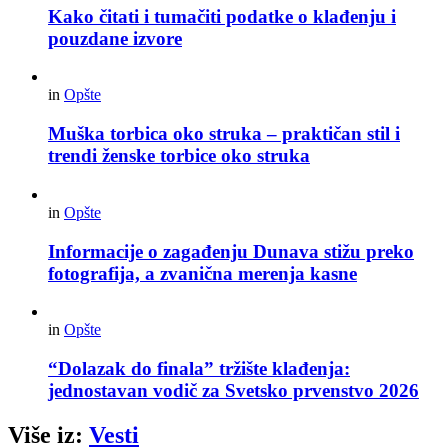
Kako čitati i tumačiti podatke o klađenju i
pouzdane izvore
in
Opšte
Muška torbica oko struka – praktičan stil i
trendi ženske torbice oko struka
in
Opšte
Informacije o zagađenju Dunava stižu preko
fotografija, a zvanična merenja kasne
in
Opšte
“Dolazak do finala” tržište klađenja:
jednostavan vodič za Svetsko prvenstvo 2026
Više iz:
Vesti