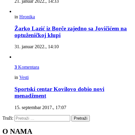
21. januar 2022., 14:33
in
Hronika
Žarko Lazić iz Borče zajedno sa Jovičićem na
optuženičkoj klupi
31. januar 2022., 14:10
3
Komentara
in
Vesti
Sportski centar Kovilovo dobio novi
menadžment
15. septembar 2017., 17:07
Traži:
Pretraži
O NAMA