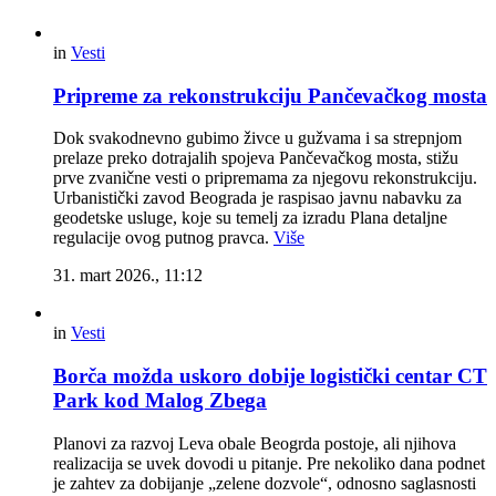
in
Vesti
Pripreme za rekonstrukciju Pančevačkog mosta
Dok svakodnevno gubimo živce u gužvama i sa strepnjom
prelaze preko dotrajalih spojeva Pančevačkog mosta, stižu
prve zvanične vesti o pripremama za njegovu rekonstrukciju.
Urbanistički zavod Beograda je raspisao javnu nabavku za
geodetske usluge, koje su temelj za izradu Plana detaljne
regulacije ovog putnog pravca.
Više
31. mart 2026., 11:12
in
Vesti
Borča možda uskoro dobije logistički centar CT
Park kod Malog Zbega
Planovi za razvoj Leva obale Beogrda postoje, ali njihova
realizacija se uvek dovodi u pitanje. Pre nekoliko dana podnet
je zahtev za dobijanje „zelene dozvole“, odnosno saglasnosti