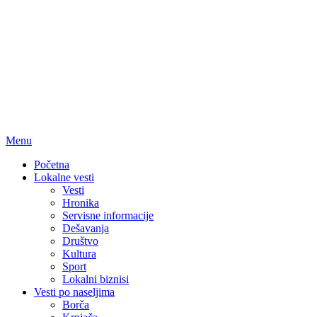
Menu
Početna
Lokalne vesti
Vesti
Hronika
Servisne informacije
Dešavanja
Društvo
Kultura
Sport
Lokalni biznisi
Vesti po naseljima
Borča