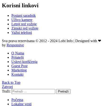
Korisni linkovi
Postani saradnik
Uživo kamere
Letnji red vožnje
Zimski red vožnje
Važni telefoni
Sva prava rezervisana © 2012 - 2024 Lobi Info | Designed with ❤
by
Responsive
O Nama
Prijatelji
Uslovi korišćenja
Guest Post
Marketing
Kontakt
Back to Top
Zatvori
Traži:
Pretraži
Početna
Lokalne vesti