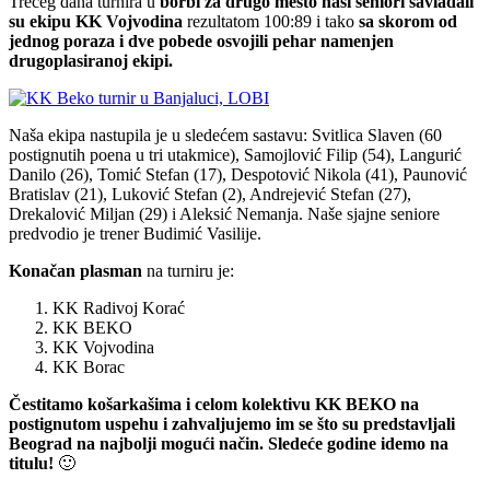
Trećeg dana turnira u
borbi za drugo mesto naši seniori savladali
su ekipu KK Vojvodina
rezultatom 100:89 i tako
sa skorom od
jednog poraza i dve pobede osvojili pehar namenjen
drugoplasiranoj ekipi.
Naša ekipa nastupila je u sledećem sastavu: Svitlica Slaven (60
postignutih poena u tri utakmice), Samojlović Filip (54), Langurić
Danilo (26), Tomić Stefan (17), Despotović Nikola (41), Paunović
Bratislav (21), Luković Stefan (2), Andrejević Stefan (27),
Drekalović Miljan (29) i Aleksić Nemanja. Naše sjajne seniore
predvodio je trener Budimić Vasilije.
Konačan plasman
na turniru je:
KK Radivoj Korać
KK BEKO
KK Vojvodina
KK Borac
Čestitamo košarkašima i celom kolektivu KK BEKO na
postignutom uspehu i zahvaljujemo im se što su predstavljali
Beograd na najbolji mogući način. Sledeće godine idemo na
titulu!
🙂