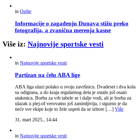
in
Opšte
Informacije o zagađenju Dunava stižu preko
fotografija, a zvanična merenja kasne
Više iz:
Najnovije sportske vesti
in
Najnovije sportske vesti
Partizan na čelu ABA lige
ABA liga ulazi polako u svoju završnicu. Dvadeset i dva kola
su odigrana, a do kraja regularnog dela je ostalo još osam
utakmica. Borba za vrh tabele se i dalje vodi, ali je borba za
ulazak u plej-of verovatno još zanimljivija, i sigurno je da
neće sve ekipe koje to žele uspeti da se izbore […]
Više
31. mart 2025., 14:44
in
Najnovije sportske vesti