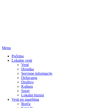
Menu
Početna
Lokalne vesti
Vesti
Hronika
Servisne informacije
Dešavanja
Društvo
Kultura
Sport
Lokalni biznisi
Vesti po naseljima
Borča