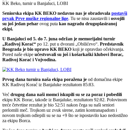
KK Beko, turnir u Banjaluci, LOBI
Seniorska ekipa KK BEKO nedavno nas je obradovala
postavši
prvak Prve muške regionalne lige
. Tu se nisu zaustavili i
osvojili
su još jedan pehar
ovog puta
kao nagradu drugoplasiranoj
ekipi.
U Banjaluci od 5. do 7. juna održan je memorijalni turnir
„Radivoj Korać“
po 12. put u dvorani „Obilićevo“.
Predstavnik
Beograda je bio upravo KK BEKO
koji je opravdao očekivanja.
Pored naše ekipe
učestvovali su još i košarkaški klubovi Borac,
Radivoj Korać i Vojvodina.
Prvog dana turnira naša ekipa poražena je
od domaćina ekipe
KK Radivoj Korać iz Banjaluke rezultatom 85:83.
Već
drugog dana naši momci iskupili su se za poraz i pobedili
ekipu KK Borac, takođe iz Banjaluke, rezultatom 92:82. Polovinom
treće četvrtine rezultat je bio 52:51 nakon čega su naši seniori
prelomili meč. Trojkom uz zvuk sirene, zatim kontranapadom i
novom trojkom odlepili su se na +9 što se ispostavilo kao nedostižno
za ekipu Borca.