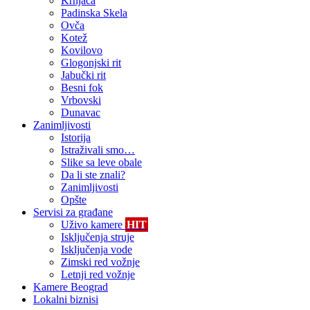
Krnjača
Padinska Skela
Ovča
Kotež
Kovilovo
Glogonjski rit
Jabučki rit
Besni fok
Vrbovski
Dunavac
Zanimljivosti
Istorija
Istraživali smo…
Slike sa leve obale
Da li ste znali?
Zanimljivosti
Opšte
Servisi za građane
Uživo kamere
HIT
Isključenja struje
Isključenja vode
Zimski red vožnje
Letnji red vožnje
Kamere Beograd
Lokalni biznisi