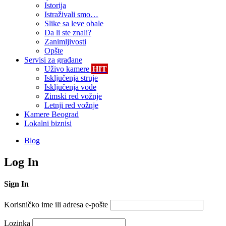
Istorija
Istraživali smo…
Slike sa leve obale
Da li ste znali?
Zanimljivosti
Opšte
Servisi za građane
Uživo kamere
HIT
Isključenja struje
Isključenja vode
Zimski red vožnje
Letnji red vožnje
Kamere Beograd
Lokalni biznisi
Blog
Log In
Sign In
Korisničko ime ili adresa e-pošte
Lozinka