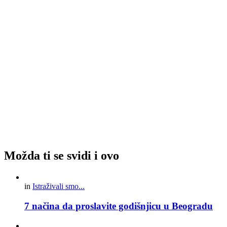
Možda ti se svidi i ovo
in
Istraživali smo...
7 načina da proslavite godišnjicu u Beogradu