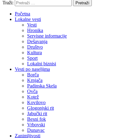
Traži:
Pretraži
Početna
Lokalne vesti
Vesti
Hronika
Servisne informacije
Dešavanja
Društvo
Kultura
Sport
Lokalni biznisi
Vesti po naseljima
Borča
Krnjača
Padinska Skela
Ovča
Kotež
Kovilovo
Glogonjski rit
Jabučki rit
Besni fok
Vrbovski
Dunavac
Zanimljivosti