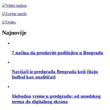
Najnovije
7 načina da proslavite godišnjicu u Beogradu
Navijači iz predgrađa Beograda koji čitaju
fudbal kao analitičari
Slobodno vreme u predgrađu: od susedskog
terena do digitalnog ekrana