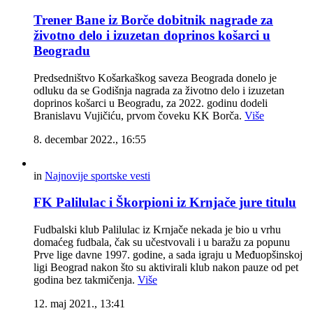
Trener Bane iz Borče dobitnik nagrade za
životno delo i izuzetan doprinos košarci u
Beogradu
Predsedništvo Košarkaškog saveza Beograda donelo je
odluku da se Godišnja nagrada za životno delo i izuzetan
doprinos košarci u Beogradu, za 2022. godinu dodeli
Branislavu Vujičiću, prvom čoveku KK Borča.
Više
8. decembar 2022., 16:55
in
Najnovije sportske vesti
FK Palilulac i Škorpioni iz Krnjače jure titulu
Fudbalski klub Palilulac iz Krnjače nekada je bio u vrhu
domaćeg fudbala, čak su učestvovali i u baražu za popunu
Prve lige davne 1997. godine, a sada igraju u Međuopšinskoj
ligi Beograd nakon što su aktivirali klub nakon pauze od pet
godina bez takmičenja.
Više
12. maj 2021., 13:41