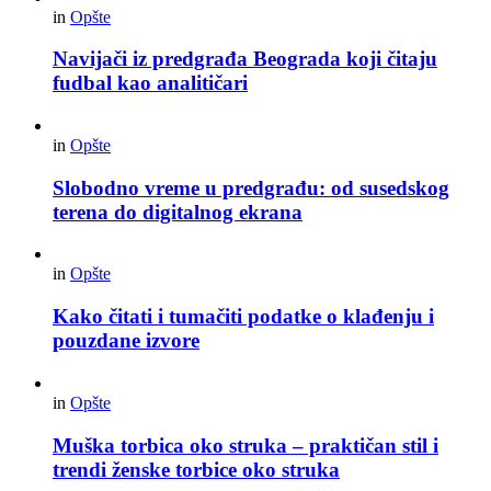
in
Opšte
Navijači iz predgrađa Beograda koji čitaju
fudbal kao analitičari
in
Opšte
Slobodno vreme u predgrađu: od susedskog
terena do digitalnog ekrana
in
Opšte
Kako čitati i tumačiti podatke o klađenju i
pouzdane izvore
in
Opšte
Muška torbica oko struka – praktičan stil i
trendi ženske torbice oko struka