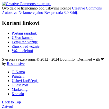
Ovo delo je licencirano pod uslovima licence
Creative Commons
Autorstvo-Nekomercijalno-Bez prerada 3.0 Srbija.
.
Korisni linkovi
Postani saradnik
Uživo kamere
Letnji red vožnje
Zimski red vožnje
Važni telefoni
Sva prava rezervisana © 2012 - 2024 Lobi Info | Designed with ❤
by
Responsive
O Nama
Prijatelji
Uslovi korišćenja
Guest Post
Marketing
Kontakt
Back to Top
Zatvori