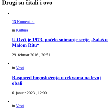
Drugi su čitali i ovo
13
Komentara
in
Kultura
U Ovči je 1973. počelo snimanje serije „Salaš u
Malom Ritu“
29. februar 2016., 20:51
in
Vesti
Raspored bogosluženja u crkvama na levoj
obali
6. januar 2023., 12:00
in
Vesti