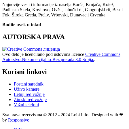
Najnovije vesti i informacije iz naselja Borča, Krnjača, Kotež,
Padinska Skela, Kovilovo, Ovča, Jabučki rit, Glogonjski rit, Besni
Fok, Široka Greda, Preliv, Vrbovski, Dunavac i Crvenka.
Budite uvek u toku!
AUTORSKA PRAVA
Ovo delo je licencirano pod uslovima licence
Creative Commons
Autorstvo-Nekomercijalno-Bez prerada 3.0 Srbija.
.
Korisni linkovi
Postani saradnik
Uživo kamere
Letnji red vožnje
Zimski red vožnje
Važni telefoni
Sva prava rezervisana © 2012 - 2024 Lobi Info | Designed with ❤
by
Responsive