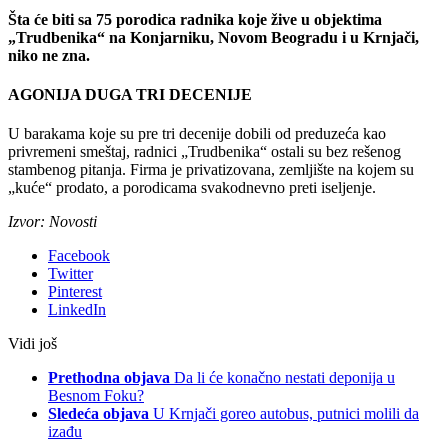
Šta će biti sa 75 porodica radnika koje žive u objektima
„Trudbenika“ na Konjarniku, Novom Beogradu i u Krnjači,
niko ne zna.
AGONIJA DUGA TRI DECENIJE
U barakama koje su pre tri decenije dobili od preduzeća kao
privremeni smeštaj, radnici „Trudbenika“ ostali su bez rešenog
stambenog pitanja. Firma je privatizovana, zemljište na kojem su
„kuće“ prodato, a porodicama svakodnevno preti iseljenje.
Izvor: Novosti
Facebook
Twitter
Pinterest
LinkedIn
Vidi još
Prethodna objava
Da li će konačno nestati deponija u
Besnom Foku?
Sledeća objava
U Krnjači goreo autobus, putnici molili da
izađu