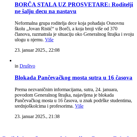
BORČA STALA UZ PROSVETARE: Roditelji
ne šalju decu na nastavu
Neformalna grupa roditelja dece koja pohađaju Osnovnu
školu „Jovan Ristić“ u Borči, a koja broji više od 370
članova, razmatrala je situaciju oko Generalnog štrajka i svoju
ulogu u njemu.
Više
23. januar 2025., 22:08
in
Društvo
Blokada Pančevačkog mosta sutra u 16 časova
Prema nezvaničnim informacijama, sutra, 24. januara,
povodom Generalnog štrajka, najavljena je blokada
Pančevačkog mosta u 16 časova, u znak podrške studentima,
srednjoškolcima i profesorima.
Više
23. januar 2025., 21:38