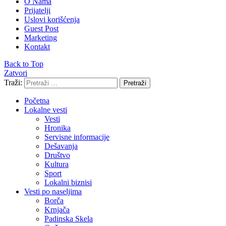
O Nama
Prijatelji
Uslovi korišćenja
Guest Post
Marketing
Kontakt
Back to Top
Zatvori
Traži:
Pretraži
Početna
Lokalne vesti
Vesti
Hronika
Servisne informacije
Dešavanja
Društvo
Kultura
Sport
Lokalni biznisi
Vesti po naseljima
Borča
Krnjača
Padinska Skela