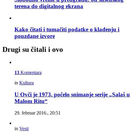
terena do digitalnog ekrana
Kako čitati i tumačiti podatke o klađenju i
pouzdane izvore
Drugi su čitali i ovo
13
Komentara
in
Kultura
U Ovči je 1973. počelo snimanje serije „Salaš u
Malom Ritu“
29. februar 2016., 20:51
in
Vesti