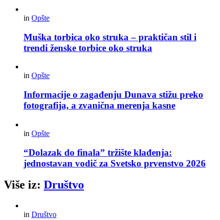
in
Opšte
Muška torbica oko struka – praktičan stil i
trendi ženske torbice oko struka
in
Opšte
Informacije o zagađenju Dunava stižu preko
fotografija, a zvanična merenja kasne
in
Opšte
“Dolazak do finala” tržište klađenja:
jednostavan vodič za Svetsko prvenstvo 2026
Više iz:
Društvo
in
Društvo