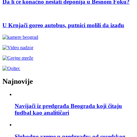
Da li će konačno nestati deponija u Besnom Foku?
U Krnjači goreo autobus, putnici molili da izađu
Najnovije
Navijači iz predgrađa Beograda koji čitaju
fudbal kao analitičari
Slobodno vreme u predgrađu: od susedskog