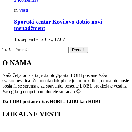
3
Komentara
in
Vesti
Sportski centar Kovilovo dobio novi
menadžment
15. septembar 2017., 17:07
Traži:
Pretraži
O NAMA
Naša želja od starta je da blog/portal LOBI postane Vaša
svakodnevnica. Želimo da dok pijete jutarnju kaficu, odmarate posle
posla ili se spremate za spavanje, posetite LOBI, pregledate vesti iz
Vašeg kraja i opet nam dođete sutradan 😉
Da LOBI postane i Vaš HOBI – LOBI kao HOBI
LOKALNE VESTI