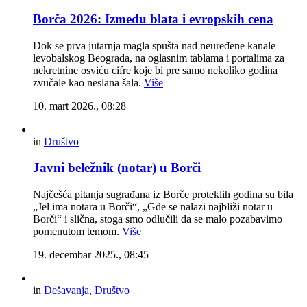
Borča 2026: Između blata i evropskih cena
Dok se prva jutarnja magla spušta nad neuređene kanale
levobalskog Beograda, na oglasnim tablama i portalima za
nekretnine osviću cifre koje bi pre samo nekoliko godina
zvučale kao neslana šala.
Više
10. mart 2026., 08:28
in
Društvo
Javni beležnik (notar) u Borči
Najčešća pitanja sugrađana iz Borče proteklih godina su bila
„Jel ima notara u Borči“, „Gde se nalazi najbliži notar u
Borči“ i slična, stoga smo odlučili da se malo pozabavimo
pomenutom temom.
Više
19. decembar 2025., 08:45
in
Dešavanja
,
Društvo