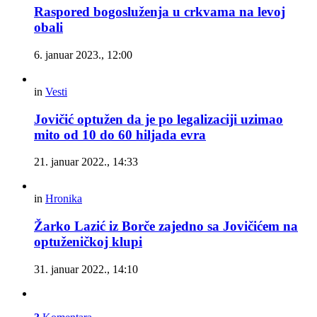
Raspored bogosluženja u crkvama na levoj
obali
6. januar 2023., 12:00
in
Vesti
Jovičić optužen da je po legalizaciji uzimao
mito od 10 do 60 hiljada evra
21. januar 2022., 14:33
in
Hronika
Žarko Lazić iz Borče zajedno sa Jovičićem na
optuženičkoj klupi
31. januar 2022., 14:10