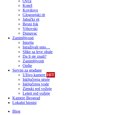
Ovča
Kotež
Kovilovo
Glogonjski rit
Jabučki rit
Besni fok
Vrbovski
Dunavac
Zanimljivosti
Istorija
Istraživali smo…
Slike sa leve obale
Da li ste znali?
Zanimljivosti
Opšte
Servisi za građane
Uživo kamere
HIT
Isključenja struje
Isključenja vode
Zimski red vožnje
Letnji red vožnje
Kamere Beograd
Lokalni biznisi
Blog