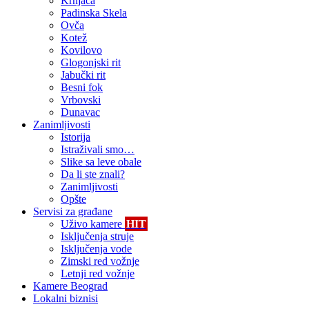
Krnjača
Padinska Skela
Ovča
Kotež
Kovilovo
Glogonjski rit
Jabučki rit
Besni fok
Vrbovski
Dunavac
Zanimljivosti
Istorija
Istraživali smo…
Slike sa leve obale
Da li ste znali?
Zanimljivosti
Opšte
Servisi za građane
Uživo kamere
HIT
Isključenja struje
Isključenja vode
Zimski red vožnje
Letnji red vožnje
Kamere Beograd
Lokalni biznisi