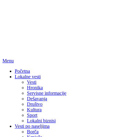
Menu
Početna
Lokalne vesti
Vesti
Hronika
Servisne informacije
Dešavanja
Društvo
Kultura
Sport
Lokalni biznisi
Vesti po naseljima
Borča