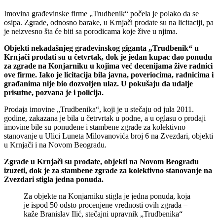
Imovina građevinske firme „Trudbenik“ počela je polako da se
osipa. Zgrade, odnosno barake, u Krnjači prodate su na licitaciji, pa
je neizvesno šta će biti sa porodicama koje žive u njima.
Objekti nekadašnjeg građevinskog giganta „Trudbenik“ u
Krnjači prodati su u četvrtak, dok je jedan kupac dao ponudu
za zgrade na Konjarniku u kojima već decenijama žive radnici
ove firme. Iako je licitacija bila javna, poveriocima, radnicima i
građanima nije bio dozvoljen ulaz. U pokušaju da udalje
prisutne, pozvana je i policija.
Prodaja imovine „Trudbenika“, koji je u stečaju od jula 2011.
godine, zakazana je bila u četrvrtak u podne, a u oglasu o prodaji
imovine bile su ponuđene i stambene zgrade za kolektivno
stanovanje u Ulici Luneta Milovanovića broj 6 na Zvezdari, objekti
u Krnjači i na Novom Beogradu.
Zgrade u Krnjači su prodate, objekti na Novom Beogradu
izuzeti, dok je za stambene zgrade za kolektivno stanovanje na
Zvezdari stigla jedna ponuda.
Za objekte na Konjarniku stigla je jedna ponuda, koja
je ispod 50 odsto procenjene vrednosti ovih zgrada –
kaže Branislav Ilić, stečajni upravnik „Trudbenika“