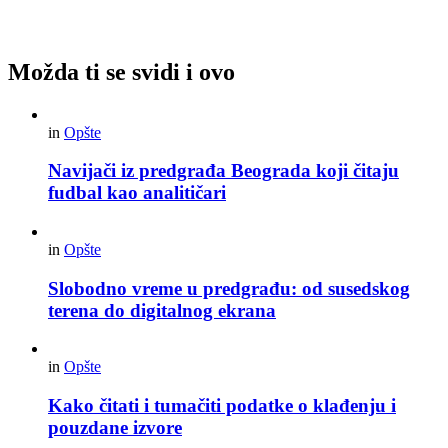
Možda ti se svidi i ovo
in
Opšte
Navijači iz predgrađa Beograda koji čitaju
fudbal kao analitičari
in
Opšte
Slobodno vreme u predgrađu: od susedskog
terena do digitalnog ekrana
in
Opšte
Kako čitati i tumačiti podatke o klađenju i
pouzdane izvore