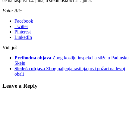
će na raspust 14. juna, a srednjoškolci 21. juna.
Foto: Blic
Facebook
Twitter
Pinterest
LinkedIn
Vidi još
Prethodna objava
Zbog kostiju inspekcija stiže u Padinsku
Skelu
Sledeća objava
Zbog paljenja rastinja prvi požari na levoj
obali
Leave a Reply