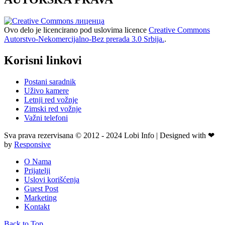
Ovo delo je licencirano pod uslovima licence
Creative Commons
Autorstvo-Nekomercijalno-Bez prerada 3.0 Srbija.
.
Korisni linkovi
Postani saradnik
Uživo kamere
Letnji red vožnje
Zimski red vožnje
Važni telefoni
Sva prava rezervisana © 2012 - 2024 Lobi Info | Designed with ❤
by
Responsive
O Nama
Prijatelji
Uslovi korišćenja
Guest Post
Marketing
Kontakt
Back to Top