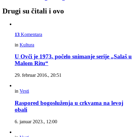
Drugi su čitali i ovo
13
Komentara
in
Kultura
U Ovči je 1973. počelo snimanje serije „Salaš u
Malom Ritu“
29. februar 2016., 20:51
in
Vesti
Raspored bogosluženja u crkvama na levoj
obali
6. januar 2023., 12:00