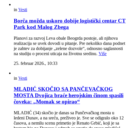
in
Vesti
Borča možda uskoro dobije logistički centar CT
Park kod Malog Zbega
Planovi za razvoj Leva obale Beogrda postoje, ali njihova
realizacija se uvek dovodi u pitanje. Pre nekoliko dana podnet
je zahtev za dobijanje „zelene dozvole“, odnosno saglasnosti
na studiju o proceni uticaja na životnu sredinu.
Više
25. februar 2026., 10:33
in
Vesti
MLADIĆ SKOČIO SA PANČEVAČKOG
MOSTA Dvojica braće herojskim činom spasili
čoveka: „Momak se opirao“
MLADIĆ (34) skočio je danas sa Pančevačkog mosta u
ledeni Dunav, a na sreću, preživeo je. Sve se odigralo oko 12
časova, a nemilu scenu primetio je Renato Grbić, koji je sa