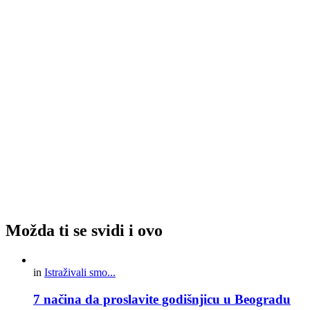
Možda ti se svidi i ovo
in
Istraživali smo...
7 načina da proslavite godišnjicu u Beogradu