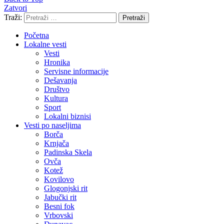
Zatvori
Traži:
Pretraži
Početna
Lokalne vesti
Vesti
Hronika
Servisne informacije
Dešavanja
Društvo
Kultura
Sport
Lokalni biznisi
Vesti po naseljima
Borča
Krnjača
Padinska Skela
Ovča
Kotež
Kovilovo
Glogonjski rit
Jabučki rit
Besni fok
Vrbovski