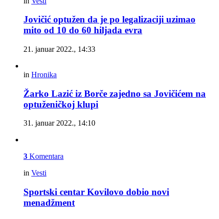
in
Vesti
Jovičić optužen da je po legalizaciji uzimao
mito od 10 do 60 hiljada evra
21. januar 2022., 14:33
in
Hronika
Žarko Lazić iz Borče zajedno sa Jovičićem na
optuženičkoj klupi
31. januar 2022., 14:10
3
Komentara
in
Vesti
Sportski centar Kovilovo dobio novi
menadžment