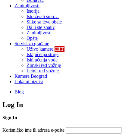
Dunavac
Zanimljivosti
Istorija
Istraživali smo…
Slike sa leve obale
Da li ste znali?
Zanimljivosti
Opšte
Servisi za građane
Uživo kamere
HIT
Isključenja struje
Isključenja vode
Zimski red vožnje
Letnji red vožnje
Kamere Beograd
Lokalni biznisi
Blog
Log In
Sign In
Korisničko ime ili adresa e-pošte