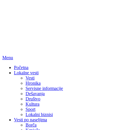
Menu
Početna
Lokalne vesti
Vesti
Hronika
Servisne informacije
Dešavanja
Društvo
Kultura
Sport
Lokalni biznisi
Vesti po naseljima
Borča