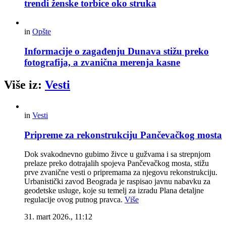
trendi ženske torbice oko struka
in
Opšte
Informacije o zagađenju Dunava stižu preko
fotografija, a zvanična merenja kasne
Više iz:
Vesti
in
Vesti
Pripreme za rekonstrukciju Pančevačkog mosta
Dok svakodnevno gubimo živce u gužvama i sa strepnjom
prelaze preko dotrajalih spojeva Pančevačkog mosta, stižu
prve zvanične vesti o pripremama za njegovu rekonstrukciju.
Urbanistički zavod Beograda je raspisao javnu nabavku za
geodetske usluge, koje su temelj za izradu Plana detaljne
regulacije ovog putnog pravca.
Više
31. mart 2026., 11:12