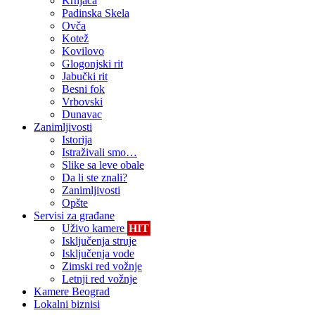
Krnjača
Padinska Skela
Ovča
Kotež
Kovilovo
Glogonjski rit
Jabučki rit
Besni fok
Vrbovski
Dunavac
Zanimljivosti
Istorija
Istraživali smo…
Slike sa leve obale
Da li ste znali?
Zanimljivosti
Opšte
Servisi za građane
Uživo kamere
HIT
Isključenja struje
Isključenja vode
Zimski red vožnje
Letnji red vožnje
Kamere Beograd
Lokalni biznisi