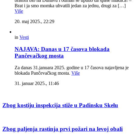
bratom bio na Dunavu i odmah se uputio da spase mladića! –
Brat i ja smo momka uhvatili jedan za jednu, drugi za […]
Više
20. maj 2025., 22:29
in
Vesti
NAJAVA: Danas u 17 časova blokada
Pančevačkog mosta
Za danas 31.januara 2025. godine u 17 časova najavljena je
blokada Pančevačkog mosta.
Više
31. januar 2025., 11:46
Zbog kostiju inspekcija stiže u Padinsku Skelu
Zbog paljenja rastinja prvi požari na levoj obali