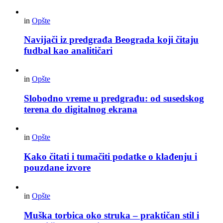
in
Opšte
Navijači iz predgrađa Beograda koji čitaju
fudbal kao analitičari
in
Opšte
Slobodno vreme u predgrađu: od susedskog
terena do digitalnog ekrana
in
Opšte
Kako čitati i tumačiti podatke o klađenju i
pouzdane izvore
in
Opšte
Muška torbica oko struka – praktičan stil i