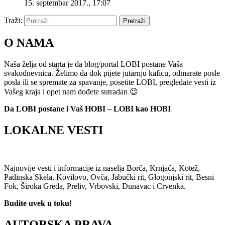
15. septembar 2017., 17:07
Traži:
Pretraži
O NAMA
Naša želja od starta je da blog/portal LOBI postane Vaša
svakodnevnica. Želimo da dok pijete jutarnju kaficu, odmarate posle
posla ili se spremate za spavanje, posetite LOBI, pregledate vesti iz
Vašeg kraja i opet nam dođete sutradan 😉
Da LOBI postane i Vaš HOBI – LOBI kao HOBI
LOKALNE VESTI
Najnovije vesti i informacije iz naselja Borča, Krnjača, Kotež,
Padinska Skela, Kovilovo, Ovča, Jabučki rit, Glogonjski rit, Besni
Fok, Široka Greda, Preliv, Vrbovski, Dunavac i Crvenka.
Budite uvek u toku!
AUTORSKA PRAVA