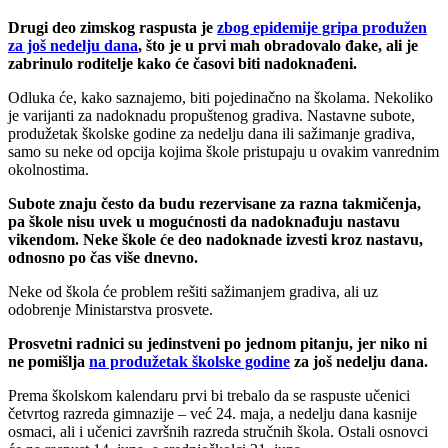
Drugi deo zimskog raspusta je
zbog epidemije gripa produžen
za još nedelju dana
, što je u prvi mah obradovalo đake, ali je
zabrinulo roditelje kako će časovi biti nadoknađeni.
Odluka će, kako saznajemo, biti pojedinačno na školama. Nekoliko
je varijanti za nadoknadu propuštenog gradiva. Nastavne subote,
produžetak školske godine za nedelju dana ili sažimanje gradiva,
samo su neke od opcija kojima škole pristupaju u ovakim vanrednim
okolnostima.
Subote znaju često da budu rezervisane za razna takmičenja,
pa škole nisu uvek u mogućnosti da nadoknađuju nastavu
vikendom. Neke škole će deo nadoknade izvesti kroz nastavu,
odnosno po čas više dnevno.
Neke od škola će problem rešiti sažimanjem gradiva, ali uz
odobrenje Ministarstva prosvete.
Prosvetni radnici su jedinstveni po jednom pitanju, jer niko ni
ne pomišlja
na produžetak školske godine
za još nedelju dana.
Prema školskom kalendaru prvi bi trebalo da se raspuste učenici
četvrtog razreda gimnazije – već 24. maja, a nedelju dana kasnije
osmaci, ali i učenici završnih razreda stručnih škola. Ostali osnovci