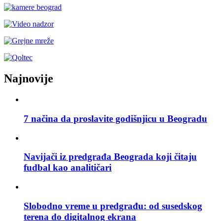
Najnovije
7 načina da proslavite godišnjicu u Beogradu
Navijači iz predgrađa Beograda koji čitaju
fudbal kao analitičari
Slobodno vreme u predgrađu: od susedskog
terena do digitalnog ekrana