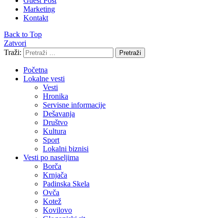
Guest Post
Marketing
Kontakt
Back to Top
Zatvori
Traži:
Pretraži
Početna
Lokalne vesti
Vesti
Hronika
Servisne informacije
Dešavanja
Društvo
Kultura
Sport
Lokalni biznisi
Vesti po naseljima
Borča
Krnjača
Padinska Skela
Ovča
Kotež
Kovilovo