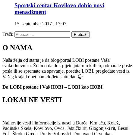
Sportski centar Kovilovo dobio novi
menadžment
15. septembar 2017., 17:07
Traži:
Pretraži
O NAMA
Naša želja od starta je da blog/portal LOBI postane Vaša
svakodnevnica. Želimo da dok pijete jutarnju kaficu, odmarate posle
posla ili se spremate za spavanje, posetite LOBI, pregledate vesti iz
Vašeg kraja i opet nam dođete sutradan 😉
Da LOBI postane i Vaš HOBI – LOBI kao HOBI
LOKALNE VESTI
Najnovije vesti i informacije iz naselja Borča, Krnjača, Kotež,
Padinska Skela, Kovilovo, Ovča, Jabučki rit, Glogonjski rit, Besni
Fok, Široka Greda, Preliv, Vrbovski, Dunavac i Crvenka.