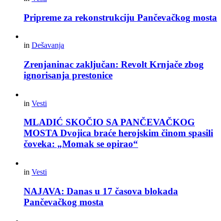
Pripreme za rekonstrukciju Pančevačkog mosta
in
Dešavanja
Zrenjaninac zaključan: Revolt Krnjače zbog
ignorisanja prestonice
in
Vesti
MLADIĆ SKOČIO SA PANČEVAČKOG
MOSTA Dvojica braće herojskim činom spasili
čoveka: „Momak se opirao“
in
Vesti
NAJAVA: Danas u 17 časova blokada
Pančevačkog mosta