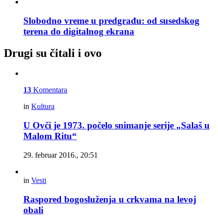
Slobodno vreme u predgrađu: od susedskog
terena do digitalnog ekrana
Drugi su čitali i ovo
13
Komentara
in
Kultura
U Ovči je 1973. počelo snimanje serije „Salaš u
Malom Ritu“
29. februar 2016., 20:51
in
Vesti
Raspored bogosluženja u crkvama na levoj
obali