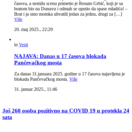
časova, a nemilu scenu primetio je Renato Grbić, koji je sa
bratom bio na Dunavu i odmah se uputio da spase mladića! –
Brat i ja smo momka uhvatili jedan za jednu, drugi za […]
Više
20. maj 2025., 22:29
in
Vesti
NAJAVA: Danas u 17 časova blokada
Pančevačkog mosta
Za danas 31.januara 2025. godine u 17 časova najavljena je
blokada Pančevačkog mosta.
Više
31. januar 2025., 11:46
Još 260 osoba pozitivno na COVID 19 u protekla 24
sata