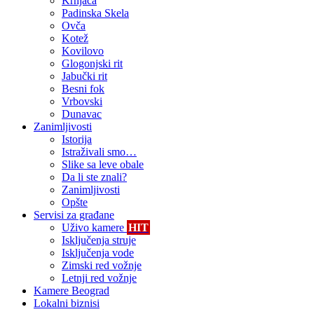
Krnjača
Padinska Skela
Ovča
Kotež
Kovilovo
Glogonjski rit
Jabučki rit
Besni fok
Vrbovski
Dunavac
Zanimljivosti
Istorija
Istraživali smo…
Slike sa leve obale
Da li ste znali?
Zanimljivosti
Opšte
Servisi za građane
Uživo kamere
HIT
Isključenja struje
Isključenja vode
Zimski red vožnje
Letnji red vožnje
Kamere Beograd
Lokalni biznisi