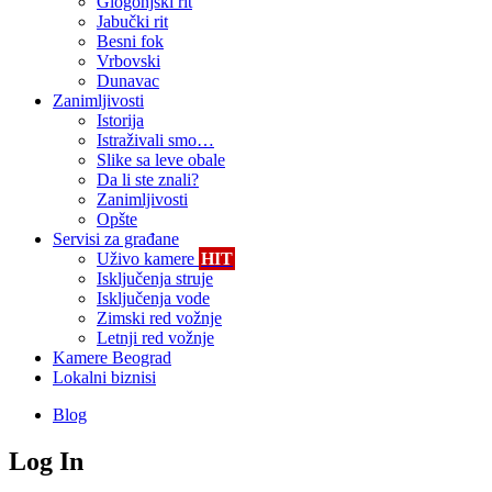
Glogonjski rit
Jabučki rit
Besni fok
Vrbovski
Dunavac
Zanimljivosti
Istorija
Istraživali smo…
Slike sa leve obale
Da li ste znali?
Zanimljivosti
Opšte
Servisi za građane
Uživo kamere
HIT
Isključenja struje
Isključenja vode
Zimski red vožnje
Letnji red vožnje
Kamere Beograd
Lokalni biznisi
Blog
Log In