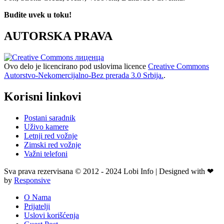
Budite uvek u toku!
AUTORSKA PRAVA
Ovo delo je licencirano pod uslovima licence
Creative Commons
Autorstvo-Nekomercijalno-Bez prerada 3.0 Srbija.
.
Korisni linkovi
Postani saradnik
Uživo kamere
Letnji red vožnje
Zimski red vožnje
Važni telefoni
Sva prava rezervisana © 2012 - 2024 Lobi Info | Designed with ❤
by
Responsive
O Nama
Prijatelji
Uslovi korišćenja