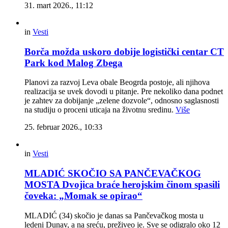
31. mart 2026., 11:12
in
Vesti
Borča možda uskoro dobije logistički centar CT
Park kod Malog Zbega
Planovi za razvoj Leva obale Beogrda postoje, ali njihova
realizacija se uvek dovodi u pitanje. Pre nekoliko dana podnet
je zahtev za dobijanje „zelene dozvole“, odnosno saglasnosti
na studiju o proceni uticaja na životnu sredinu.
Više
25. februar 2026., 10:33
in
Vesti
MLADIĆ SKOČIO SA PANČEVAČKOG
MOSTA Dvojica braće herojskim činom spasili
čoveka: „Momak se opirao“
MLADIĆ (34) skočio je danas sa Pančevačkog mosta u
ledeni Dunav, a na sreću, preživeo je. Sve se odigralo oko 12