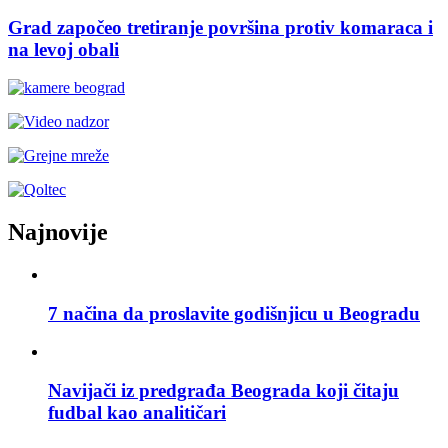
Grad započeo tretiranje površina protiv komaraca i
na levoj obali
Najnovije
7 načina da proslavite godišnjicu u Beogradu
Navijači iz predgrađa Beograda koji čitaju
fudbal kao analitičari