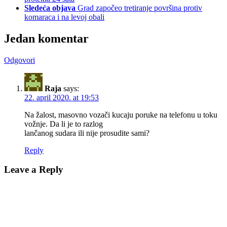
Sledeća objava
Grad započeo tretiranje površina protiv
komaraca i na levoj obali
Jedan komentar
Odgovori
Raja
says:
22. april 2020. at 19:53
Na žalost, masovno vozači kucaju poruke na telefonu u toku
vožnje. Da li je to razlog
lančanog sudara ili nije prosudite sami?
Reply
Leave a Reply