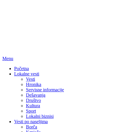
Menu
Početna
Lokalne vesti
Vesti
Hronika
Servisne informacije
Dešavanja
Društvo
Kultura
Sport
Lokalni biznisi
Vesti po naseljima
Borča