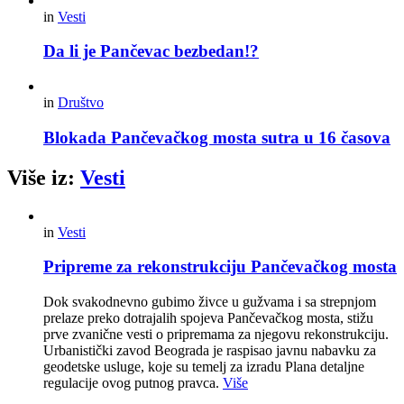
in
Vesti
Da li je Pančevac bezbedan!?
in
Društvo
Blokada Pančevačkog mosta sutra u 16 časova
Više iz:
Vesti
in
Vesti
Pripreme za rekonstrukciju Pančevačkog mosta
Dok svakodnevno gubimo živce u gužvama i sa strepnjom
prelaze preko dotrajalih spojeva Pančevačkog mosta, stižu
prve zvanične vesti o pripremama za njegovu rekonstrukciju.
Urbanistički zavod Beograda je raspisao javnu nabavku za
geodetske usluge, koje su temelj za izradu Plana detaljne
regulacije ovog putnog pravca.
Više