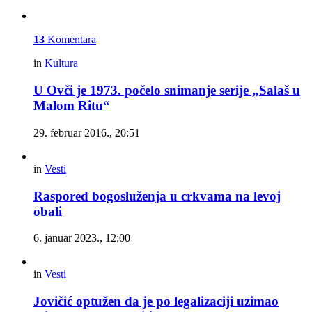
13
Komentara
in
Kultura
U Ovči je 1973. počelo snimanje serije „Salaš u
Malom Ritu“
29. februar 2016., 20:51
in
Vesti
Raspored bogosluženja u crkvama na levoj
obali
6. januar 2023., 12:00
in
Vesti
Jovičić optužen da je po legalizaciji uzimao