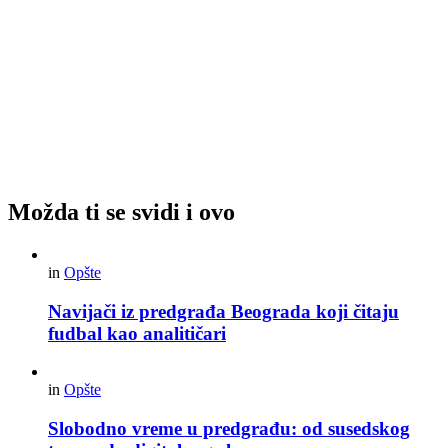
Možda ti se svidi i ovo
in
Opšte
Navijači iz predgrađa Beograda koji čitaju
fudbal kao analitičari
in
Opšte
Slobodno vreme u predgrađu: od susedskog