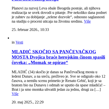
Planovi za razvoj Leva obale Beogrda postoje, ali njihova
realizacija se uvek dovodi u pitanje. Pre nekoliko dana podnet
je zahtev za dobijanje „zelene dozvole“, odnosno saglasnosti
na studiju o proceni uticaja na životnu sredinu.
Više
25. februar 2026., 10:33
in
Vesti
MLADIĆ SKOČIO SA PANČEVAČKOG
MOSTA Dvojica braće herojskim činom spasili
čoveka: „Momak se opirao“
MLADIĆ (34) skočio je danas sa Pančevačkog mosta u
ledeni Dunav, a na sreću, preživeo je. Sve se odigralo oko 12
časova, a nemilu scenu primetio je Renato Grbić, koji je sa
bratom bio na Dunavu i odmah se uputio da spase mladića! –
Brat i ja smo momka uhvatili jedan za jednu, drugi za […]
Više
20. maj 2025., 22:29