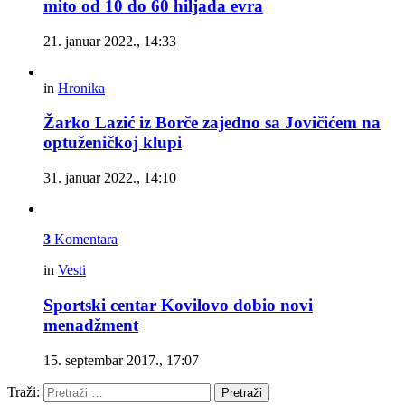
mito od 10 do 60 hiljada evra
21. januar 2022., 14:33
in
Hronika
Žarko Lazić iz Borče zajedno sa Jovičićem na
optuženičkoj klupi
31. januar 2022., 14:10
3
Komentara
in
Vesti
Sportski centar Kovilovo dobio novi
menadžment
15. septembar 2017., 17:07
Traži:
Pretraži