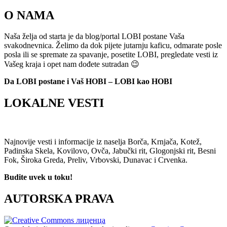
O NAMA
Naša želja od starta je da blog/portal LOBI postane Vaša
svakodnevnica. Želimo da dok pijete jutarnju kaficu, odmarate posle
posla ili se spremate za spavanje, posetite LOBI, pregledate vesti iz
Vašeg kraja i opet nam dođete sutradan 😉
Da LOBI postane i Vaš HOBI – LOBI kao HOBI
LOKALNE VESTI
Najnovije vesti i informacije iz naselja Borča, Krnjača, Kotež,
Padinska Skela, Kovilovo, Ovča, Jabučki rit, Glogonjski rit, Besni
Fok, Široka Greda, Preliv, Vrbovski, Dunavac i Crvenka.
Budite uvek u toku!
AUTORSKA PRAVA