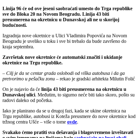
Linija 96 će od ove jeseni saobraćati umesto do Trga republike
sve do Bloka 20 na Novom Beogradu. Linija 43 biti
preusmerena na okretnicu u Dunavskoj ali ne u skorijoj
budućnosti.
Izgradnja nove okretnice u Ulici Vladimira Popovića na Novom
Beogradu je uveliko u toku i sve bi trebalo da bude završeno do
kraja septembra.
Završetak nove okretnice će automatski značiti i ukidanje
okretnice na Trgu republike.
– Cilj je da se centar grada oslobodi od viška autobusa i da ga
pretvorimo u pešačku zonu –
rekao je gradski arhitekta Milutin Folić
On je najavio da će
linija 43 biti preusmerena na okretnicu u
Dunavskoj ulici
. Međutim, to sigurno neće biti tako skoro, pošto su
radovi daleko od početka.
Iako je planirano da se u drugoj fazi, kada se ukine okretnica na
Trgu republike, autobusi iz Koteža preusmere do nove okretnice kod
tržnog centra Ušće – više o tome
ovde
.
Svakako ćemo pratiti sva dešavanja i blagovremeno izveštavati
o svim izmenama na linijama koje
saobraćaju na levoj obali
.