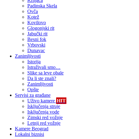
Krnjača
Padinska Skela
Ovča
Kotež
Kovilovo
Glogonjski rit
Jabučki rit
Besni fok
Vrbovski
Dunavac
Zanimljivosti
Istorija
Istraživali smo…
Slike sa leve obale
Da li ste znali?
Zanimljivosti
Opšte
Servisi za građane
Uživo kamere
HIT
Isključenja struje
Isključenja vode
Zimski red vožnje
Letnji red vožnje
Kamere Beograd
Lokalni biznisi