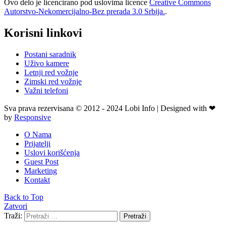
Ovo delo je licencirano pod uslovima licence
Creative Commons
Autorstvo-Nekomercijalno-Bez prerada 3.0 Srbija.
.
Korisni linkovi
Postani saradnik
Uživo kamere
Letnji red vožnje
Zimski red vožnje
Važni telefoni
Sva prava rezervisana © 2012 - 2024 Lobi Info | Designed with ❤
by
Responsive
O Nama
Prijatelji
Uslovi korišćenja
Guest Post
Marketing
Kontakt
Back to Top
Zatvori
Traži:
Pretraži