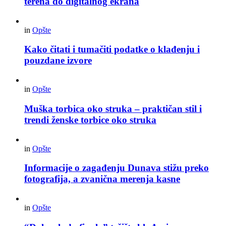
terena do digitalnog ekrana
in
Opšte
Kako čitati i tumačiti podatke o klađenju i
pouzdane izvore
in
Opšte
Muška torbica oko struka – praktičan stil i
trendi ženske torbice oko struka
in
Opšte
Informacije o zagađenju Dunava stižu preko
fotografija, a zvanična merenja kasne
in
Opšte