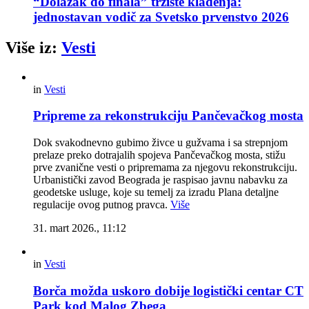
“Dolazak do finala” tržište klađenja:
jednostavan vodič za Svetsko prvenstvo 2026
Više iz:
Vesti
in
Vesti
Pripreme za rekonstrukciju Pančevačkog mosta
Dok svakodnevno gubimo živce u gužvama i sa strepnjom
prelaze preko dotrajalih spojeva Pančevačkog mosta, stižu
prve zvanične vesti o pripremama za njegovu rekonstrukciju.
Urbanistički zavod Beograda je raspisao javnu nabavku za
geodetske usluge, koje su temelj za izradu Plana detaljne
regulacije ovog putnog pravca.
Više
31. mart 2026., 11:12
in
Vesti
Borča možda uskoro dobije logistički centar CT
Park kod Malog Zbega