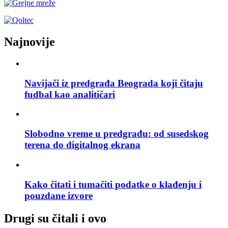
Najnovije
Navijači iz predgrađa Beograda koji čitaju
fudbal kao analitičari
Slobodno vreme u predgrađu: od susedskog
terena do digitalnog ekrana
Kako čitati i tumačiti podatke o klađenju i
pouzdane izvore
Drugi su čitali i ovo