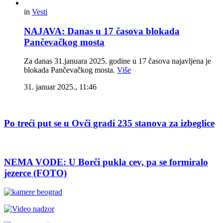
in
Vesti
NAJAVA: Danas u 17 časova blokada
Pančevačkog mosta
Za danas 31.januara 2025. godine u 17 časova najavljena je
blokada Pančevačkog mosta.
Više
31. januar 2025., 11:46
Po treći put se u Ovči gradi 235 stanova za izbeglice
NEMA VODE: U Borči pukla cev, pa se formiralo
jezerce (FOTO)