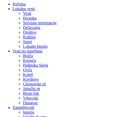
Početna
Lokalne vesti
Vesti
Hronika
Servisne informacije
Dešavanja
Društvo
Kultura
Sport
Lokalni biznisi
Vesti po naseljima
Borča
Krnjača
Padinska Skela
Ovča
Kotež
Kovilovo
Glogonjski rit
Jabučki rit
Besni fok
Vrbovski
Dunavac
Zanimljivosti
Istorija
Istraživali smo…