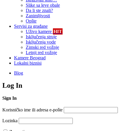
Slike sa leve obale
Da li ste znali?
Zanimljivosti
Opšte
Servisi za građane
Uživo kamere
HIT
Isključenja struje
Isključenja vode
Zimski red vožnje
Letnji red vožnje
Kamere Beograd
Lokalni biznisi
Blog
Log In
Sign In
Korisničko ime ili adresa e-pošte
Lozinka