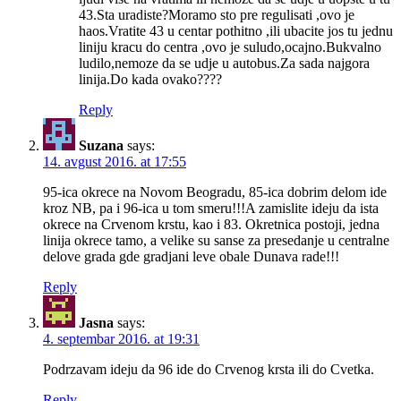
43.Sta uradiste?Moramo sto pre regulisati ,ovo je
haos.Vratite 43 u centar pothitno ,ili ubacite jos tu jednu
liniju kracu do centra ,ovo je suludo,ocajno.Bukvalno
ludilo,nemoze da se udje u autobus.Za sada najgora
linija.Do kada ovako????
Reply
Suzana
says:
14. avgust 2016. at 17:55
95-ica okrece na Novom Beogradu, 85-ica dobrim delom ide
kroz NB, pa i 96-ica u tom smeru!!!A zamislite ideju da ista
okrece na Crvenom krstu, kao i 83. Okretnica postoji, jedna
linija okrece tamo, a velike su sanse za presedanje u centralne
delove grada gde gradjani leve obale Dunava rade!!!
Reply
Jasna
says:
4. septembar 2016. at 19:31
Podrzavam ideju da 96 ide do Crvenog krsta ili do Cvetka.
Reply