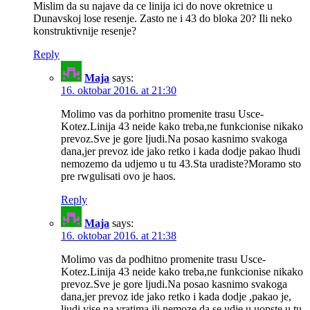
Mislim da su najave da ce linija ici do nove okretnice u
Dunavskoj lose resenje. Zasto ne i 43 do bloka 20? Ili neko
konstruktivnije resenje?
Reply
Maja
says:
16. oktobar 2016. at 21:30
Molimo vas da porhitno promenite trasu Usce-
Kotez.Linija 43 neide kako treba,ne funkcionise nikako
prevoz.Sve je gore ljudi.Na posao kasnimo svakoga
dana,jer prevoz ide jako retko i kada dodje pakao lhudi
nemozemo da udjemo u tu 43.Sta uradiste?Moramo sto
pre rwgulisati ovo je haos.
Reply
Maja
says:
16. oktobar 2016. at 21:38
Molimo vas da podhitno promenite trasu Usce-
Kotez.Linija 43 neide kako treba,ne funkcionise nikako
prevoz.Sve je gore ljudi.Na posao kasnimo svakoga
dana,jer prevoz ide jako retko i kada dodje ,pakao je,
ljudi vise na vratima ili nemoze da se udje u uopste u tu