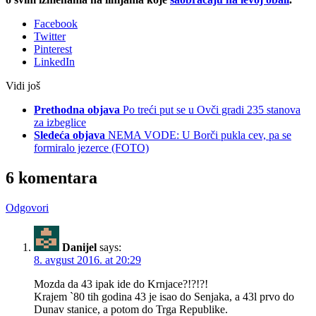
Facebook
Twitter
Pinterest
LinkedIn
Vidi još
Prethodna objava
Po treći put se u Ovči gradi 235 stanova
za izbeglice
Sledeća objava
NEMA VODE: U Borči pukla cev, pa se
formiralo jezerce (FOTO)
6 komentara
Odgovori
Danijel
says:
8. avgust 2016. at 20:29
Mozda da 43 ipak ide do Krnjace?!?!?!
Krajem `80 tih godina 43 je isao do Senjaka, a 43l prvo do
Dunav stanice, a potom do Trga Republike.