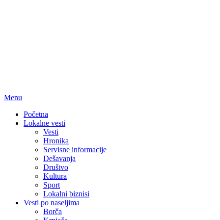
Menu
Početna
Lokalne vesti
Vesti
Hronika
Servisne informacije
Dešavanja
Društvo
Kultura
Sport
Lokalni biznisi
Vesti po naseljima
Borča