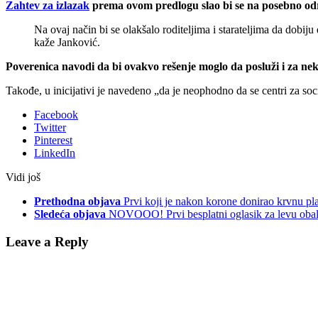
Zahtev za izlazak
prema ovom predlogu slao bi se na posebno odre
Na ovaj način bi se olakšalo roditeljima i starateljima da dobij
kaže Janković.
Poverenica navodi da bi ovakvo rešenje moglo da posluži i za ne
Takođe, u inicijativi je navedeno „da je neophodno da se centri za socij
Facebook
Twitter
Pinterest
LinkedIn
Vidi još
Prethodna objava
Prvi koji je nakon korone donirao krvnu p
Sledeća objava
NOVOOO! Prvi besplatni oglasik za levu oba
Leave a Reply