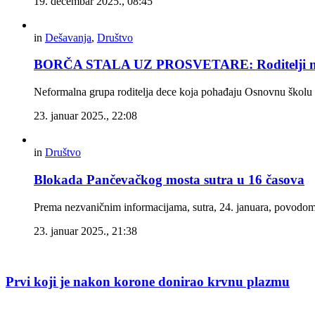
19. decembar 2025., 08:45
in
Dešavanja
,
Društvo
BORČA STALA UZ PROSVETARE: Roditelji ne š
Neformalna grupa roditelja dece koja pohađaju Osnovnu školu „J
23. januar 2025., 22:08
in
Društvo
Blokada Pančevačkog mosta sutra u 16 časova
Prema nezvaničnim informacijama, sutra, 24. januara, povodom
23. januar 2025., 21:38
Prvi koji je nakon korone donirao krvnu plazmu