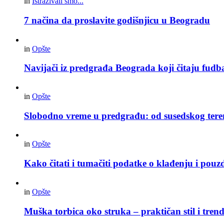
in
Istraživali smo...
7 načina da proslavite godišnjicu u Beogradu
in
Opšte
Navijači iz predgrađa Beograda koji čitaju fudba
in
Opšte
Slobodno vreme u predgrađu: od susedskog tere
in
Opšte
Kako čitati i tumačiti podatke o klađenju i pouz
in
Opšte
Muška torbica oko struka – praktičan stil i trend