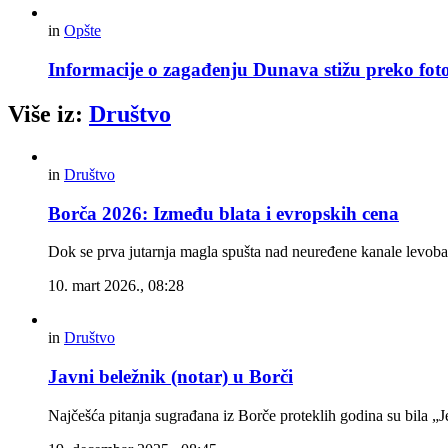
in
Opšte
Informacije o zagađenju Dunava stižu preko foto
Više iz:
Društvo
in
Društvo
Borča 2026: Između blata i evropskih cena
Dok se prva jutarnja magla spušta nad neuređene kanale levoba
10. mart 2026., 08:28
in
Društvo
Javni beležnik (notar) u Borči
Najčešća pitanja sugrađana iz Borče proteklih godina su bila „