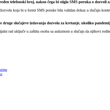
đen telefonski broj, nakon čega bi stigla SMS poruka o dozvoli z
u dozvolu koja bi u formi SMS poruke bila validan dokaz u slučaju kontr
ke druge slučajeve izdavanja dozvola za kretanje, ukoliko pandemi
alni rad uključe u zaštitu osoba sa autizmom u slučaju da njihovi roditel
lazmu
lu