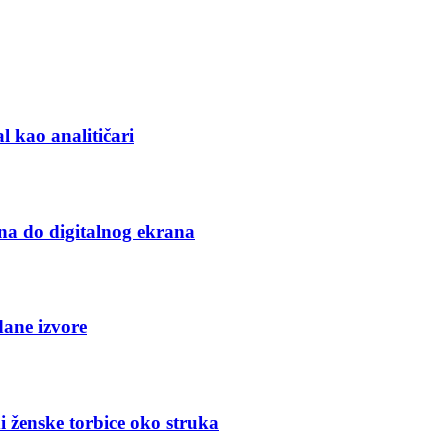
l kao analitičari
na do digitalnog ekrana
dane izvore
i ženske torbice oko struka