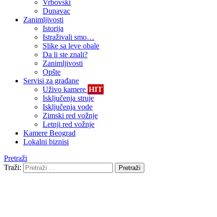
Vrbovski
Dunavac
Zanimljivosti
Istorija
Istraživali smo…
Slike sa leve obale
Da li ste znali?
Zanimljivosti
Opšte
Servisi za građane
Uživo kamere
HIT
Isključenja struje
Isključenja vode
Zimski red vožnje
Letnji red vožnje
Kamere Beograd
Lokalni biznisi
Pretraži
Traži:
Pretraži