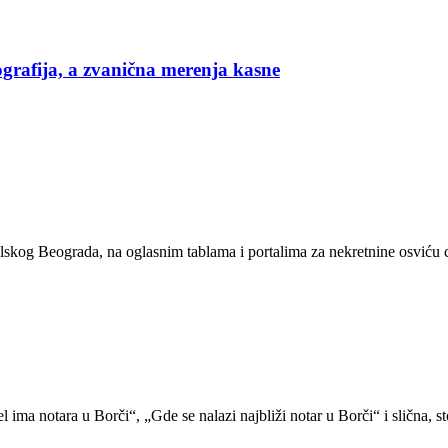
grafija, a zvanična merenja kasne
lskog Beograda, na oglasnim tablama i portalima za nekretnine osviću c
Jel ima notara u Borči“, „Gde se nalazi najbliži notar u Borči“ i slič