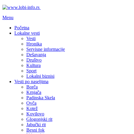
Menu
Početna
Lokalne vesti
Vesti
Hronika
Servisne informacije
Dešavanja
Društvo
Kultura
Sport
Lokalni biznisi
Vesti po naseljima
Borča
Krnjača
Padinska Skela
Ovča
Kotež
Kovilovo
Glogonjski rit
Jabučki rit
Besni fok