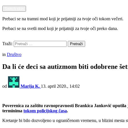
Switch skin
Prebaci se na tramni mod koji je prijatniji za tvoje oči tokom večeri.
Prebaci se na svetli mod koji je prijatniji za tvoje oči preko dana.
Pretraži
Traži:
Pretraži
Menu
in
Društvo
Da li će deci sa autizmom biti odobrene še
od
Marija K.
13. april 2020., 14:02
Poverenica za zaštitu ravnopravnosti Brankica Janković uputila j
terminima
tokom policijskog časa
.
Kretanje bi bilo dozvoljeno u ograničenom vremenu, u blizini mesta s