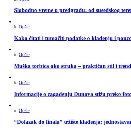
Slobodno vreme u predgrađu: od susedskog tere
in
Opšte
Kako čitati i tumačiti podatke o klađenju i pouz
in
Opšte
Muška torbica oko struka – praktičan stil i trend
in
Opšte
Informacije o zagađenju Dunava stižu preko foto
in
Opšte
“Dolazak do finala” tržište klađenja: jednostav