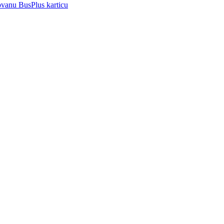
ovanu BusPlus karticu