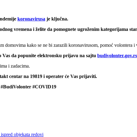
pandemije
koronavirusa
je ključna.
lobodnog vremena i želite da pomognete ugroženim kategorijama st
im domovima kako se ne bi zarazili koronavirusom, pomoć volontera i 
mo Vas da popunite elektronsku prijavu na sajtu
budivolonter.gov.rs
vima i zadacima.
kt centar na 19819 i operater će Vas prijaviti.
! #BudiVolonter #COVID19
 ispred objekata redovi