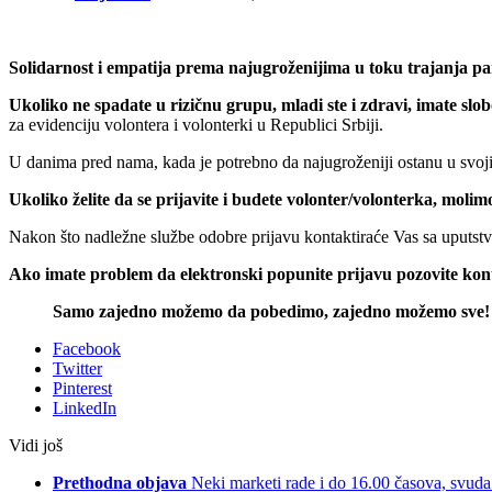
Solidarnost i empatija prema najugroženijima u toku trajanja 
Ukoliko ne spadate u rizičnu grupu, mladi ste i zdravi, imate s
za evidenciju volontera i volonterki u Republici Srbiji.
U danima pred nama, kada je potrebno da najugroženiji ostanu u svoj
Ukoliko želite da se prijavite i budete volonter/volonterka, moli
Nakon što nadležne službe odobre prijavu kontaktiraće Vas sa uputst
Ako imate problem da elektronski popunite prijavu pozovite konta
Samo zajedno možemo da pobedimo, zajedno možemo sve
Facebook
Twitter
Pinterest
LinkedIn
Vidi još
Prethodna objava
Neki marketi rade i do 16.00 časova, svuda