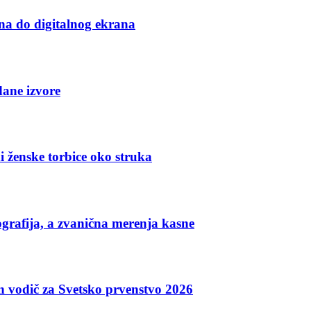
na do digitalnog ekrana
dane izvore
i ženske torbice oko struka
grafija, a zvanična merenja kasne
an vodič za Svetsko prvenstvo 2026