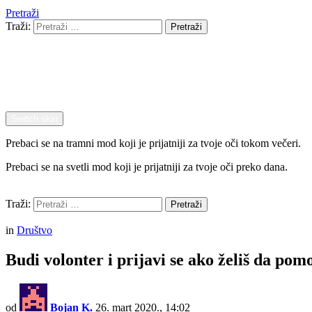
Pretraži
Traži:
Pretraži
Switch skin
Prebaci se na tramni mod koji je prijatniji za tvoje oči tokom večeri.
Prebaci se na svetli mod koji je prijatniji za tvoje oči preko dana.
Pretraži
Traži:
Pretraži
Menu
in
Društvo
Budi volonter i prijavi se ako želiš da po
od
Bojan K.
26. mart 2020., 14:02