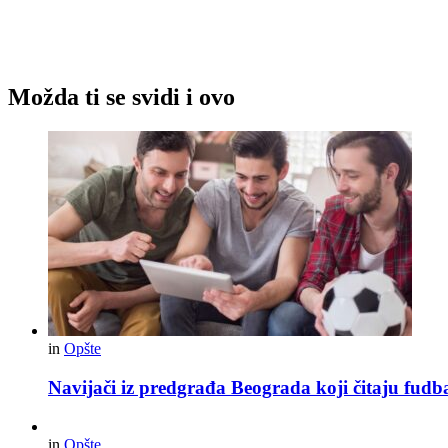
Možda ti se svidi i ovo
in
Opšte
Navijači iz predgrađa Beograda koji čitaju fudba
in
Opšte