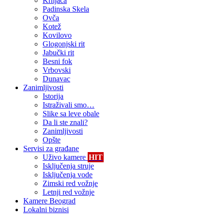
Krnjača
Padinska Skela
Ovča
Kotež
Kovilovo
Glogonjski rit
Jabučki rit
Besni fok
Vrbovski
Dunavac
Zanimljivosti
Istorija
Istraživali smo…
Slike sa leve obale
Da li ste znali?
Zanimljivosti
Opšte
Servisi za građane
Uživo kamere
HIT
Isključenja struje
Isključenja vode
Zimski red vožnje
Letnji red vožnje
Kamere Beograd
Lokalni biznisi