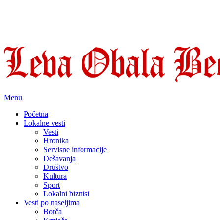
Menu
Početna
Lokalne vesti
Vesti
Hronika
Servisne informacije
Dešavanja
Društvo
Kultura
Sport
Lokalni biznisi
Vesti po naseljima
Borča