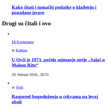
Kako čitati i tumačiti podatke o klađenju i
pouzdane izvore
Drugi su čitali i ovo
13
Komentara
in
Kultura
U Ovči je 1973. počelo snimanje serije „Salaš u
Malom Ritu“
29. februar 2016., 20:51
in
Vesti
Raspored bogosluženja u crkvama na levoj
obali