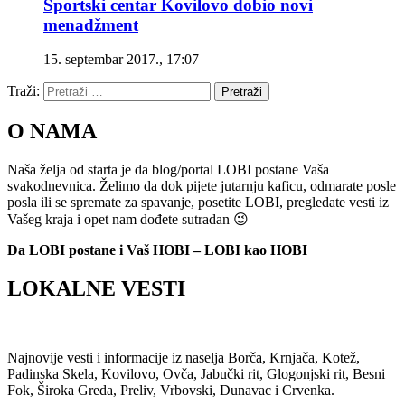
Sportski centar Kovilovo dobio novi
menadžment
15. septembar 2017., 17:07
Traži:
Pretraži
O NAMA
Naša želja od starta je da blog/portal LOBI postane Vaša
svakodnevnica. Želimo da dok pijete jutarnju kaficu, odmarate posle
posla ili se spremate za spavanje, posetite LOBI, pregledate vesti iz
Vašeg kraja i opet nam dođete sutradan 😉
Da LOBI postane i Vaš HOBI – LOBI kao HOBI
LOKALNE VESTI
Najnovije vesti i informacije iz naselja Borča, Krnjača, Kotež,
Padinska Skela, Kovilovo, Ovča, Jabučki rit, Glogonjski rit, Besni
Fok, Široka Greda, Preliv, Vrbovski, Dunavac i Crvenka.