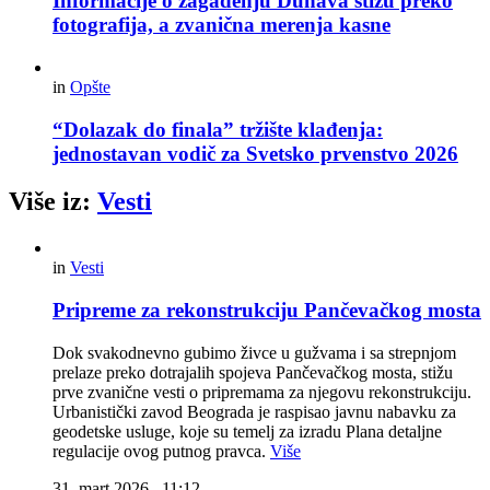
Informacije o zagađenju Dunava stižu preko
fotografija, a zvanična merenja kasne
in
Opšte
“Dolazak do finala” tržište klađenja:
jednostavan vodič za Svetsko prvenstvo 2026
Više iz:
Vesti
in
Vesti
Pripreme za rekonstrukciju Pančevačkog mosta
Dok svakodnevno gubimo živce u gužvama i sa strepnjom
prelaze preko dotrajalih spojeva Pančevačkog mosta, stižu
prve zvanične vesti o pripremama za njegovu rekonstrukciju.
Urbanistički zavod Beograda je raspisao javnu nabavku za
geodetske usluge, koje su temelj za izradu Plana detaljne
regulacije ovog putnog pravca.
Više
31. mart 2026., 11:12