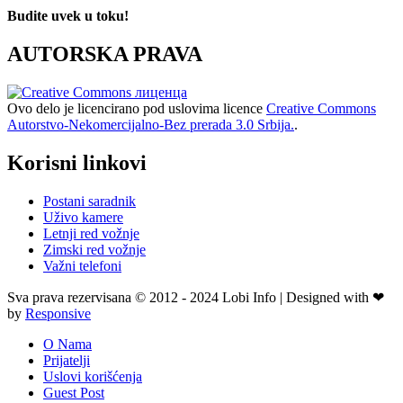
Budite uvek u toku!
AUTORSKA PRAVA
Ovo delo je licencirano pod uslovima licence
Creative Commons
Autorstvo-Nekomercijalno-Bez prerada 3.0 Srbija.
.
Korisni linkovi
Postani saradnik
Uživo kamere
Letnji red vožnje
Zimski red vožnje
Važni telefoni
Sva prava rezervisana © 2012 - 2024 Lobi Info | Designed with ❤
by
Responsive
O Nama
Prijatelji
Uslovi korišćenja
Guest Post