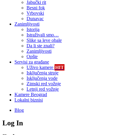
Jabučki rit
Besni fok
Vrbovski
Dunavac
Zanimljivosti
Istorija
Istraživali smo…
Slike sa leve obale
Da li ste znali?
Zanimljivosti
Opšte
Servisi za građane
Uživo kamere
HIT
Isključenja struje
Isključenja vode
Zimski red vožnje
Letnji red vožnje
Kamere Beograd
Lokalni biznisi
Blog
Log In