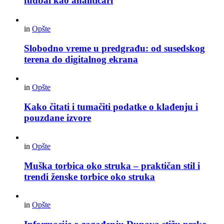
fudbal kao analitičari
in
Opšte
Slobodno vreme u predgrađu: od susedskog
terena do digitalnog ekrana
in
Opšte
Kako čitati i tumačiti podatke o klađenju i
pouzdane izvore
in
Opšte
Muška torbica oko struka – praktičan stil i
trendi ženske torbice oko struka
in
Opšte