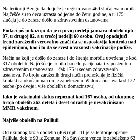
Na teritoriji Beograda do juče je registrovano 469 slučajeva morbila.
Najčešće su to deca uzrasta od jedne do četiri godine, a u 175
slučaja je do zaraze došlo u zdravstvenim ustanovama
Podaci još pokazuju da je u prvoj nedelji januara obolelo njih
87, u drugoj 82, a u trećoj nedelji 60 osoba. Ovaj opadajući
trend zaraženih verovatno znači da se uspostavlja kontrola nad
epidemijom, kao i to da se svest o važnosti vakcinacije podiže.
Način na koji je došlo do zaraze i do širenja morbila utvrđena je kod
317 obolelih. Najčešće je to bilo između pacijenata i zaposlenih u
zdravstvenim ustanovama – čak 175 u sedam zdravstvenih
ustanova. Po broju zaraženih drugi način prenošenja je fizički
kontakt sa ukućanima i on je zabeležen u 59 domaćinstava kod 122
osobe (po dvoje i više obolelih u domaćinstvu).
Iako je vakcinalni status nepoznat kod 167 osoba, od ukupnog
broja obolelih 263 deteta i deset odraslih je nevakcinisano
MMR vakcinom.
Najviše obolelih na Paliluli
Od ukupnog broja obolelih (469) njih 111 je sa teritorije opštine
Palilula, dok je 93 iz Zemuna. Na Savskom vencu je zabeleženo 63