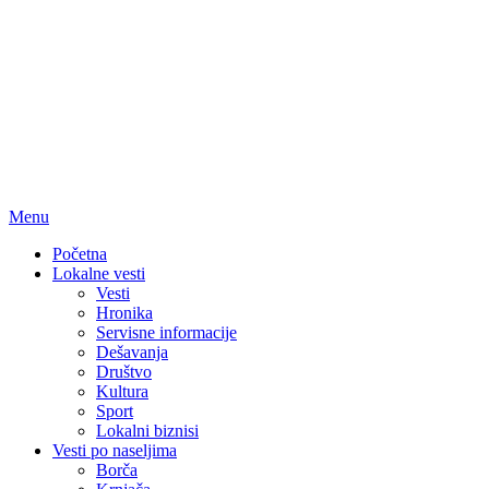
Menu
Početna
Lokalne vesti
Vesti
Hronika
Servisne informacije
Dešavanja
Društvo
Kultura
Sport
Lokalni biznisi
Vesti po naseljima
Borča