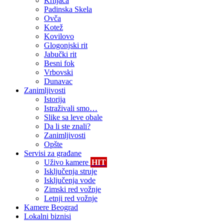
Krnjača
Padinska Skela
Ovča
Kotež
Kovilovo
Glogonjski rit
Jabučki rit
Besni fok
Vrbovski
Dunavac
Zanimljivosti
Istorija
Istraživali smo…
Slike sa leve obale
Da li ste znali?
Zanimljivosti
Opšte
Servisi za građane
Uživo kamere
HIT
Isključenja struje
Isključenja vode
Zimski red vožnje
Letnji red vožnje
Kamere Beograd
Lokalni biznisi