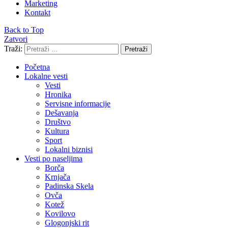
Marketing
Kontakt
Back to Top
Zatvori
Traži:
Pretraži
Početna
Lokalne vesti
Vesti
Hronika
Servisne informacije
Dešavanja
Društvo
Kultura
Sport
Lokalni biznisi
Vesti po naseljima
Borča
Krnjača
Padinska Skela
Ovča
Kotež
Kovilovo
Glogonjski rit