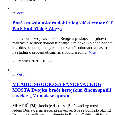
in
Vesti
Borča možda uskoro dobije logistički centar CT
Park kod Malog Zbega
Planovi za razvoj Leva obale Beogrda postoje, ali njihova
realizacija se uvek dovodi u pitanje. Pre nekoliko dana podnet
je zahtev za dobijanje „zelene dozvole“, odnosno saglasnosti
na studiju o proceni uticaja na životnu sredinu.
Više
25. februar 2026., 10:33
in
Vesti
MLADIĆ SKOČIO SA PANČEVAČKOG
MOSTA Dvojica braće herojskim činom spasili
čoveka: „Momak se opirao“
MLADIĆ (34) skočio je danas sa Pančevačkog mosta u
ledeni Dunav, a na sreću, preživeo je. Sve se odigralo oko 12
časova, a nemilu scenu primetio je Renato Grbić, koji je sa