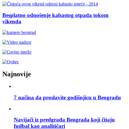
Besplatno odnošenje kabastog otpada tokom
vikenda
Najnovije
7 načina da proslavite godišnjicu u Beogradu
Navijači iz predgrađa Beograda koji čitaju
fudbal kao analitičari