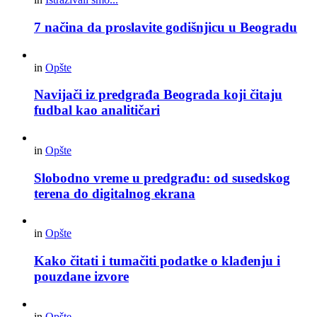
7 načina da proslavite godišnjicu u Beogradu
in
Opšte
Navijači iz predgrađa Beograda koji čitaju
fudbal kao analitičari
in
Opšte
Slobodno vreme u predgrađu: od susedskog
terena do digitalnog ekrana
in
Opšte
Kako čitati i tumačiti podatke o klađenju i
pouzdane izvore
in
Opšte