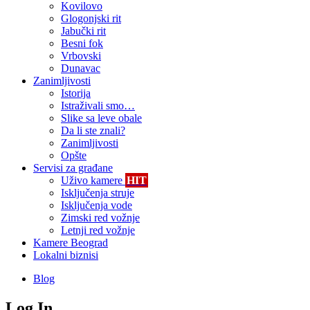
Kovilovo
Glogonjski rit
Jabučki rit
Besni fok
Vrbovski
Dunavac
Zanimljivosti
Istorija
Istraživali smo…
Slike sa leve obale
Da li ste znali?
Zanimljivosti
Opšte
Servisi za građane
Uživo kamere
HIT
Isključenja struje
Isključenja vode
Zimski red vožnje
Letnji red vožnje
Kamere Beograd
Lokalni biznisi
Blog
Log In