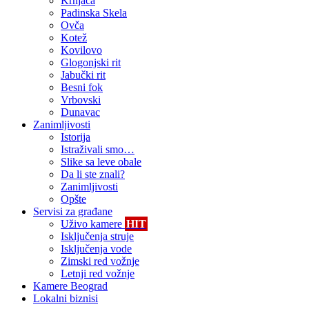
Krnjača
Padinska Skela
Ovča
Kotež
Kovilovo
Glogonjski rit
Jabučki rit
Besni fok
Vrbovski
Dunavac
Zanimljivosti
Istorija
Istraživali smo…
Slike sa leve obale
Da li ste znali?
Zanimljivosti
Opšte
Servisi za građane
Uživo kamere
HIT
Isključenja struje
Isključenja vode
Zimski red vožnje
Letnji red vožnje
Kamere Beograd
Lokalni biznisi