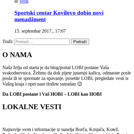
in
Vesti
Sportski centar Kovilovo dobio novi
menadžment
15. septembar 2017., 17:07
Traži:
Pretraži
O NAMA
Naša želja od starta je da blog/portal LOBI postane Vaša
svakodnevnica. Želimo da dok pijete jutarnju kaficu, odmarate posle
posla ili se spremate za spavanje, posetite LOBI, pregledate vesti iz
Vašeg kraja i opet nam dođete sutradan 😉
Da LOBI postane i Vaš HOBI – LOBI kao HOBI
LOKALNE VESTI
Najnovije vesti i informacije iz naselja Borča, Krnjača, Kotež,