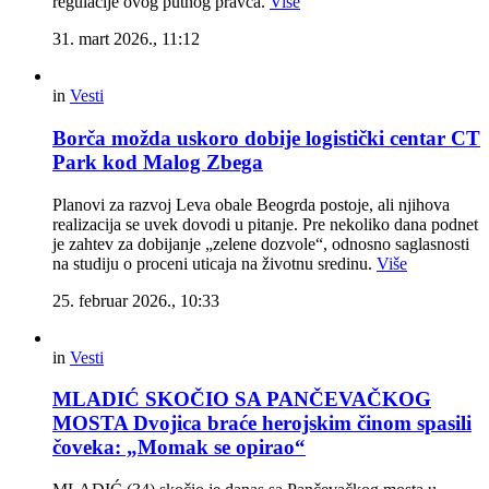
regulacije ovog putnog pravca.
Više
31. mart 2026., 11:12
in
Vesti
Borča možda uskoro dobije logistički centar CT
Park kod Malog Zbega
Planovi za razvoj Leva obale Beogrda postoje, ali njihova
realizacija se uvek dovodi u pitanje. Pre nekoliko dana podnet
je zahtev za dobijanje „zelene dozvole“, odnosno saglasnosti
na studiju o proceni uticaja na životnu sredinu.
Više
25. februar 2026., 10:33
in
Vesti
MLADIĆ SKOČIO SA PANČEVAČKOG
MOSTA Dvojica braće herojskim činom spasili
čoveka: „Momak se opirao“