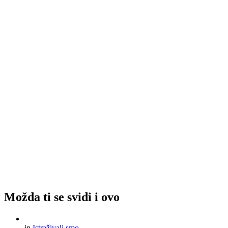
Možda ti se svidi i ovo
in
Istraživali smo...