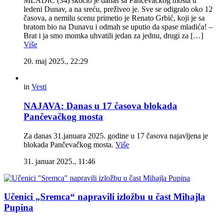
MLADIĆ (34) skočio je danas sa Pančevačkog mosta u
ledeni Dunav, a na sreću, preživeo je. Sve se odigralo oko 12
časova, a nemilu scenu primetio je Renato Grbić, koji je sa
bratom bio na Dunavu i odmah se uputio da spase mladića! –
Brat i ja smo momka uhvatili jedan za jednu, drugi za […]
Više
20. maj 2025., 22:29
in
Vesti
NAJAVA: Danas u 17 časova blokada
Pančevačkog mosta
Za danas 31.januara 2025. godine u 17 časova najavljena je
blokada Pančevačkog mosta.
Više
31. januar 2025., 11:46
Učenici „Sremca“ napravili izložbu u čast Mihajla
Pupina