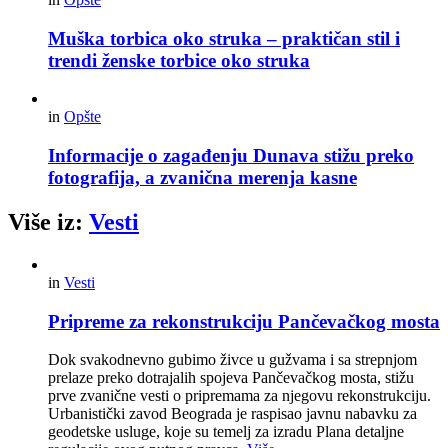
Muška torbica oko struka – praktičan stil i
trendi ženske torbice oko struka
in
Opšte
Informacije o zagađenju Dunava stižu preko
fotografija, a zvanična merenja kasne
Više iz:
Vesti
in
Vesti
Pripreme za rekonstrukciju Pančevačkog mosta
Dok svakodnevno gubimo živce u gužvama i sa strepnjom
prelaze preko dotrajalih spojeva Pančevačkog mosta, stižu
prve zvanične vesti o pripremama za njegovu rekonstrukciju.
Urbanistički zavod Beograda je raspisao javnu nabavku za
geodetske usluge, koje su temelj za izradu Plana detaljne