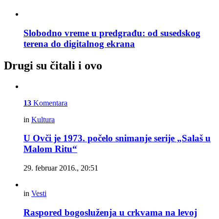
Slobodno vreme u predgrađu: od susedskog
terena do digitalnog ekrana
Drugi su čitali i ovo
13
Komentara
in
Kultura
U Ovči je 1973. počelo snimanje serije „Salaš u
Malom Ritu“
29. februar 2016., 20:51
in
Vesti
Raspored bogosluženja u crkvama na levoj