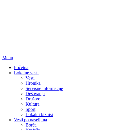
Menu
Početna
Lokalne vesti
Vesti
Hronika
Servisne informacije
Dešavanja
Društvo
Kultura
Sport
Lokalni biznisi
Vesti po naseljima
Borča