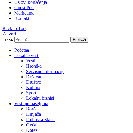
Uslovi korišćenja
Guest Post
Marketing
Kontakt
Back to Top
Zatvori
Traži:
Pretraži
Početna
Lokalne vesti
Vesti
Hronika
Servisne informacije
Dešavanja
Društvo
Kultura
Sport
Lokalni biznisi
Vesti po naseljima
Borča
Krnjača
Padinska Skela
Ovča
Kotež