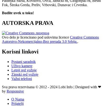
Padinska Skela, Kovilovo, Ovča, Jabučki rit, Glogonjski rit, Besni
Fok, Široka Greda, Preliv, Vrbovski, Dunavac i Crvenka.
Budite uvek u toku!
AUTORSKA PRAVA
Ovo delo je licencirano pod uslovima licence
Creative Commons
Autorstvo-Nekomercijalno-Bez prerada 3.0 Srbija.
.
Korisni linkovi
Postani saradnik
Uživo kamere
Letnji red vožnje
Zimski red vožnje
Važni telefoni
Sva prava rezervisana © 2012 - 2024 Lobi Info | Designed with ❤
by
Responsive
O Nama
Prijatelji