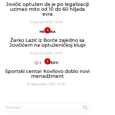
Jovičić optužen da je po legalizaciji
uzimao mito od 10 do 60 hiljada
evra
21. januar 2022., 14:33
HRONIKA
Žarko Lazić iz Borče zajedno sa
Jovičićem na optuženičkoj klupi
31. januar 2022., 14:10
3
Komentara
VESTI
Sportski centar Kovilovo dobio novi
menadžment
15. septembar 2017., 17:07
Traži: