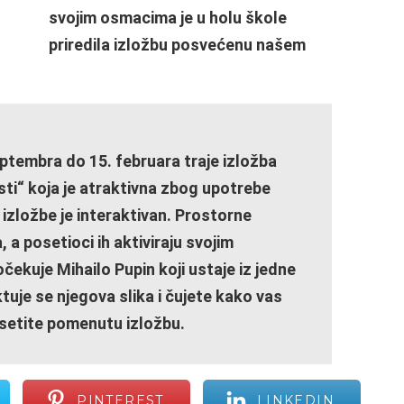
svojim osmacima je u holu škole
priredila izložbu posvećenu našem
eptembra do 15. februara traje izložba
sti“ koja je atraktivna zbog upotrebe
izložbe je interaktivan. Prostorne
 a posetioci ih aktiviraju svojim
kuje Mihailo Pupin koji ustaje iz jedne
ktuje se njegova slika i čujete kako vas
setite pomenutu izložbu.
PINTEREST
LINKEDIN