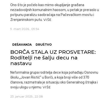
Ono što je počelo kao mirno okupljanje građana
nezadovoljnih komunalnim haosom, u petak je preraslo u
potpunu paralizu saobraćaja na Pačevačkom mostu i
Zrenjaninskom putu.
VIŠE
9. mart 2026., 09:54
DEŠAVANJA
DRUŠTVO
BORČA STALA UZ PROSVETARE:
Roditelji ne šalju decu na
nastavu
Neformalna grupa roditelja dece koja pohađaju Osnovnu
školu „Jovan Ristić“ u Borči, a koja broji više od 370
članova, razmatrala je situaciju oko Generalnog štrajka i
svoju ulogu u njemu.
VIŠE
23. januar 2025., 22:08