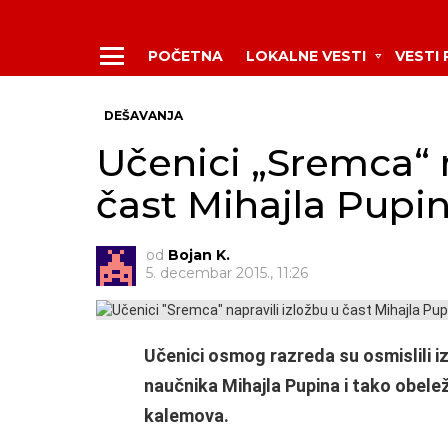
POČETNA
LOKALNE VESTI
VESTI
Menu
DEŠAVANJA
Učenici „Sremca“ n
čast Mihajla Pupi
od
Bojan K.
5. decembar 2015., 11:26
Učenici osmog razreda su osmislili i
naučnika Mihajla Pupina i tako obelež
kalemova.