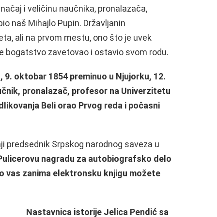
načaj i veličinu naučnika, pronalazača,
bio naš Mihajlo Pupin. Državljanin
ta, ali na prvom mestu, ono što je uvek
voje bogatstvo zavetovao i ostavio svom rodu.
, 9. oktobar 1854 preminuo u Njujorku, 12.
aučnik, pronalazač, profesor na Univerzitetu
likovanja Beli orao Prvog reda i počasni
šnji predsednik Srpskog narodnog saveza u
 Pulicerovu nagradu za autobiografsko delo
ko vas zanima elektronsku knjigu možete
Nastavnica istorije Jelica Pendić sa