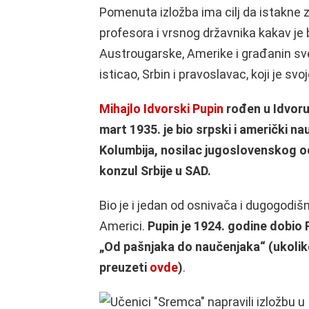
Pomenuta izložba ima cilj da istakne z
profesora i vrsnog državnika kakav je 
Austrougarske, Amerike i građanin sve
isticao, Srbin i pravoslavac, koji je s
Mihajlo Idvorski Pupin
rođen u Idvoru
mart 1935. je bio srpski i američki n
Kolumbija, nosilac jugoslovenskog od
konzul Srbije u SAD.
Bio je i jedan od osnivača i dugogodi
Americi.
Pupin je 1924. godine dobio
„Od pašnjaka do naučenjaka“ (ukoli
preuzeti
ovde
)
.