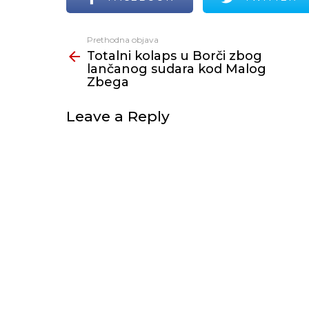
Prethodna objava
Vidi
Totalni kolaps u Borči zbog
još
lančanog sudara kod Malog
Zbega
Leave a Reply