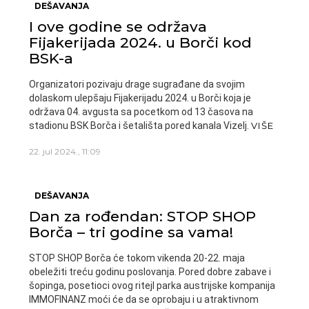
DEŠAVANJA
I ove godine se održava
Fijakerijada 2024. u Borči kod
BSK-a
Organizatori pozivaju drage sugrađane da svojim
dolaskom ulepšaju Fijakerijadu 2024. u Borči koja je
održava 04. avgusta sa pocetkom od 13 časova na
stadionu BSK Borča i šetališta pored kanala Vizelj.
VIŠE
22. jul 2024., 11:09
DEŠAVANJA
Dan za rođendan: STOP SHOP
Borča – tri godine sa vama!
STOP SHOP Borča će tokom vikenda 20-22. maja
obeležiti treću godinu poslovanja. Pored dobre zabave i
šopinga, posetioci ovog ritejl parka austrijske kompanija
IMMOFINANZ moći će da se oprobaju i u atraktivnom