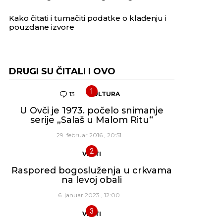
Kako čitati i tumačiti podatke o klađenju i
pouzdane izvore
DRUGI SU ČITALI I OVO
13
Komentara
KULTURA
U Ovči je 1973. počelo snimanje
serije „Salaš u Malom Ritu“
29. februar 2016., 20:51
VESTI
Raspored bogosluženja u crkvama
na levoj obali
6. januar 2023., 12:00
VESTI