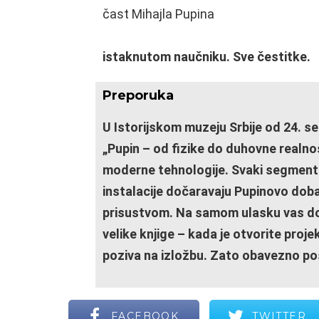
istaknutom naučniku. Sve čestitke.
Preporuka
U Istorijskom muzeju Srbije od 24. s
„Pupin – od fizike do duhovne realno
moderne tehnologije. Svaki segment 
instalacije dočaravaju Pupinovo doba,
prisustvom. Na samom ulasku vas doče
velike knjige – kada je otvorite proje
poziva na izložbu. Zato obavezno po
FACEBOOK
TWITTER