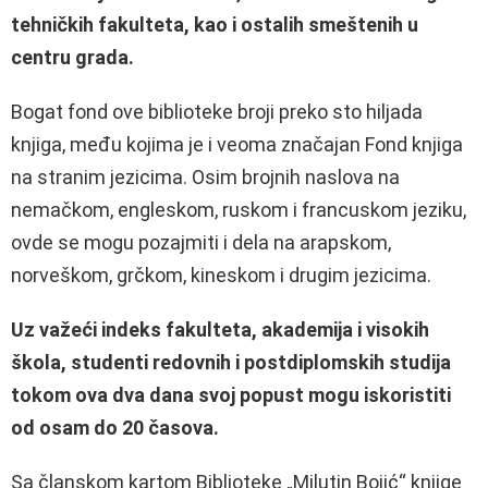
tehničkih fakulteta, kao i ostalih smeštenih u
centru grada.
Bogat fond ove biblioteke broji preko sto hiljada
knjiga, među kojima je i veoma značajan Fond knjiga
na stranim jezicima. Osim brojnih naslova na
nemačkom, engleskom, ruskom i francuskom jeziku,
ovde se mogu pozajmiti i dela na arapskom,
norveškom, grčkom, kineskom i drugim jezicima.
Uz važeći indeks fakulteta, akademija i visokih
škola, studenti redovnih i postdiplomskih studija
tokom ova dva dana svoj popust mogu iskoristiti
od osam do 20 časova.
Sa članskom kartom Biblioteke „Milutin Bojić“ knjige