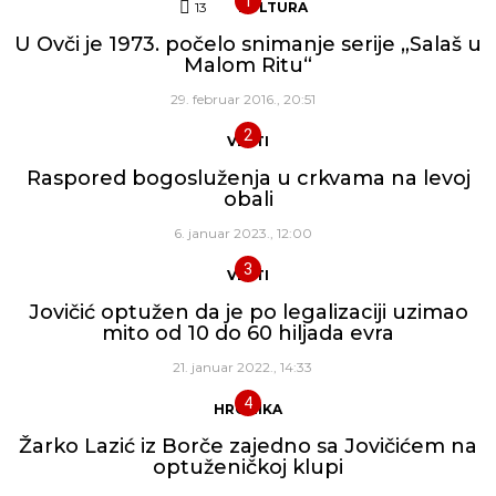
13
Komentara
KULTURA
U Ovči je 1973. počelo snimanje serije „Salaš u
Malom Ritu“
29. februar 2016., 20:51
VESTI
Raspored bogosluženja u crkvama na levoj
obali
6. januar 2023., 12:00
VESTI
Jovičić optužen da je po legalizaciji uzimao
mito od 10 do 60 hiljada evra
21. januar 2022., 14:33
HRONIKA
Žarko Lazić iz Borče zajedno sa Jovičićem na
optuženičkoj klupi