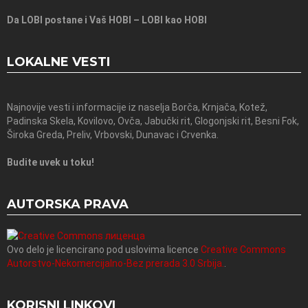
Da LOBI postane i Vaš HOBI – LOBI kao HOBI
LOKALNE VESTI
Najnovije vesti i informacije iz naselja Borča, Krnjača, Kotež,
Padinska Skela, Kovilovo, Ovča, Jabučki rit, Glogonjski rit, Besni Fok,
Široka Greda, Preliv, Vrbovski, Dunavac i Crvenka.
Budite uvek u toku!
AUTORSKA PRAVA
Ovo delo je licencirano pod uslovima licence
Creative Commons
Autorstvo-Nekomercijalno-Bez prerada 3.0 Srbija.
.
KORISNI LINKOVI