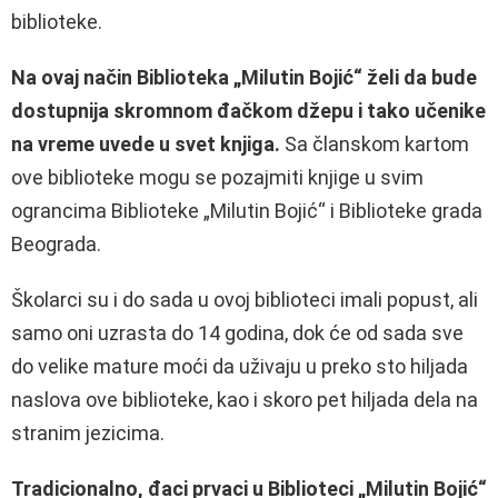
biblioteke.
Na ovaj način Biblioteka „Milutin Bojić“ želi da bude
dostupnija skromnom đačkom džepu i tako učenike
na vreme uvede u svet knjiga.
Sa članskom kartom
ove biblioteke mogu se pozajmiti knjige u svim
ograncima Biblioteke „Milutin Bojić“ i Biblioteke grada
Beograda.
Školarci su i do sada u ovoj biblioteci imali popust, ali
samo oni uzrasta do 14 godina, dok će od sada sve
do velike mature moći da uživaju u preko sto hiljada
naslova ove biblioteke, kao i skoro pet hiljada dela na
stranim jezicima.
Tradicionalno, đaci prvaci u Biblioteci „Milutin Bojić“