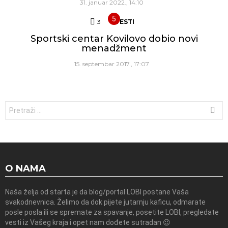
31. januar 2022., 14:10
3
Komentara
VESTI
Sportski centar Kovilovo dobio novi
menadžment
15. septembar 2017., 17:07
Traži:
O NAMA
Naša želja od starta je da blog/portal LOBI postane Vaša
svakodnevnica. Želimo da dok pijete jutarnju kaficu, odmarate
posle posla ili se spremate za spavanje, posetite LOBI, pregledate
vesti iz Vašeg kraja i opet nam dođete sutradan 😉