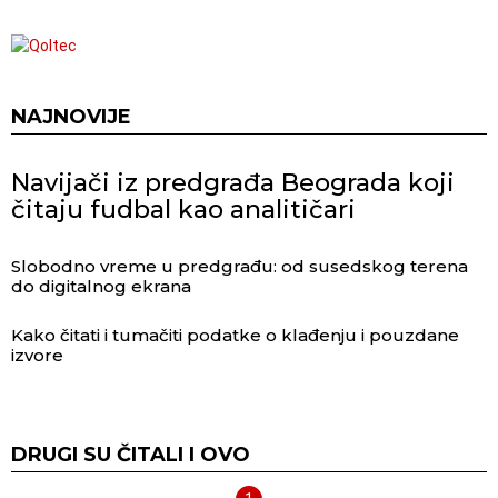
NAJNOVIJE
Navijači iz predgrađa Beograda koji
čitaju fudbal kao analitičari
Slobodno vreme u predgrađu: od susedskog terena
do digitalnog ekrana
Kako čitati i tumačiti podatke o klađenju i pouzdane
izvore
DRUGI SU ČITALI I OVO