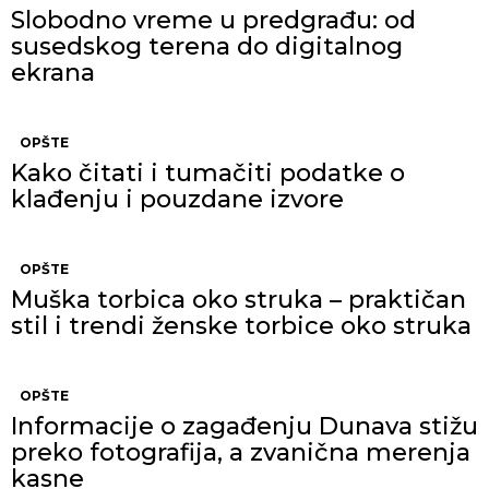
Slobodno vreme u predgrađu: od
susedskog terena do digitalnog
ekrana
OPŠTE
Kako čitati i tumačiti podatke o
klađenju i pouzdane izvore
OPŠTE
Muška torbica oko struka – praktičan
stil i trendi ženske torbice oko struka
OPŠTE
Informacije o zagađenju Dunava stižu
preko fotografija, a zvanična merenja
kasne