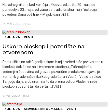
Narednog vikend kod komšija u Opovu, od petka 20. maja do
ponedeljka 23. maja, održaće se tradicionalna manifestacija
povodom Dana opštine – Majski dani
VIŠE
17. maj 2022., 09:36
KULTURA
VESTI
Uskoro bioskop i pozorište na
otvorenom
Parkiralište na Adi Ciganliji tokom letnjih večeri biće pretvoreno u
bioskop, dok će se na otvorenom stadionu „Tašmajdan” u
večernjim časovima odigravati pozorišne predstave, najavio je
zamenik gradonačelnika Beograda Goran Vesić. Vesić je rekao
Tanjugu da je, s obzirom na to da prema odluci Vlade ne rade
bioskopi i pozorišta i da će ta […]
VIŠE
6. maj 2020., 18:52
KULTURA
SERVISNE INFORMACIJE
VESTI