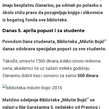
imaju besplatnu članarinu, pa odmah po polasku u
školu stiču pravo da pozajmljuju knjige i slikovnice
iz bogatog fonda ove biblioteke.
Danas 5. aprila popust i za studente
Povodom Dana studenata, Biblioteka „Milutin Bojić“
danas odobrava specijalan popust za sve studente.
Takođe, umesto 1500 dinara, koliko iznosi redovna
cena, akademci će uz važeći indeks godišnju
članarinu dobiti kao i osnovci za samo
500 dinara
.
Matično odeljenje Biblioteke „Milutin Bojić“ se
nalazi u Ilije Garašanina 5, nedaleko od Pravnog i