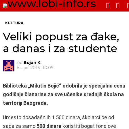
PRE
SWITCH
SKIN
Me
KULTURA
Veliki popust za đake,
a danas i za studente
od
Bojan K.
5. april 2016., 10:09
Biblioteka „Milutin Bojić“ odobrila je specijalnu cenu
godišnje članarine za sve učenike srednjih škola na
teritoriji Beograda.
Umesto dosadašnjih 1.500 dinara, školarci će od
sada za samo
500 dinara
koristiti bogat fond ove