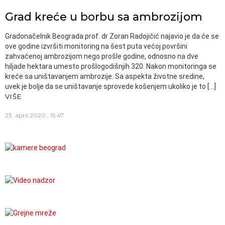
Grad kreće u borbu sa ambrozijom
Gradonačelnik Beograda prof. dr Zoran Radojičić najavio je da će se
ove godine izvršiti monitoring na šest puta većoj površini
zahvaćenoj ambrozijom nego prošle godine, odnosno na dve
hiljade hektara umesto prošlogodišnjih 320. Nakon monitoringa se
kreće sa uništavanjem ambrozije. Sa aspekta životne sredine,
uvek je bolje da se uništavanje sprovede košenjem ukoliko je to […]
VIŠE
23. april 2020., 15:47