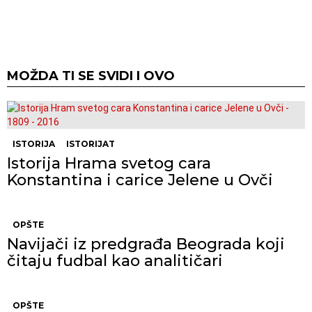
MOŽDA TI SE SVIDI I OVO
ISTORIJA
ISTORIJAT
Istorija Hrama svetog cara
Konstantina i carice Jelene u Ovči
OPŠTE
Navijači iz predgrađa Beograda koji
čitaju fudbal kao analitičari
OPŠTE