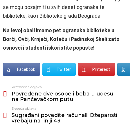
se mogu pozajmiti u svih deset ogranaka te
biblioteke, kao i Biblioteke grada Beograda.
Na levoj obali imamo pet ogranaka biblioteke u
Borči, Ovči, Krnjači, Kotežu i Padinskoj Skeli zato
osnovci i studenti iskoristite popuste!
Facebook
Twitter
Pinterest
Prethodna objava
Vidi
Povređene dve osobe i beba u udesu
još
na Pančevačkom putu
Sledeća objava
Sugrađani povedite računa!!! Džeparoši
vrebaju na liniji 43