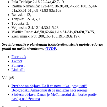
Pala Telekija: 2-16,22-24a,42,7-19,
Rastka Nemanjića: 12a-14b,18-20,48,54-58d,100,15,49-
51a,55,61-61g,69-71,83-83a,163,
Rzavska: 12,
Tenjska: 12-14,5,9,
Topuska: 3,
Veljunska: 2-4,12-14,30,1-5,23,
Vladike Rada: 4-6,58,62-64,1-1b,51-61v,69-69f,73-75,
Zrenjaninski Put: 200,165,185,191-193a,197,
Sve informacije o planiranim isključenjima struje možete redovno
pratiti na našim stranicama
OVDE
.
Facebook
Twitter
Pinterest
LinkedIn
Vidi još
Prethodna objava
Da li će nova luka „progutati“
Beogradsku Amazoniju ili će nadležni naći rešenje
Sledeća objava
Danas je Međunarodni dan borbe protiv
nasilja nad ženama