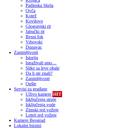
Krnjača
Padinska Skela
Ovča
Kotež
Kovilovo
Glogonjski rit
Jabučki rit
Besni fok
Vrbovski
Dunavac
Zanimljivosti
Istorija
Istraživali smo…
Slike sa leve obale
Da li ste znali?
Zanimljivosti
Opšte
Servisi za građane
Uživo kamere
HIT
Isključenja struje
Isključenja vode
Zimski red vožnje
Letnji red vožnje
Kamere Beograd
Lokalni biznisi