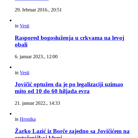
29. februar 2016., 20:51
in
Vesti
Raspored bogosluženja u crkvama na levoj
obali
6. januar 2023., 12:00
in
Vesti
Jovičić optužen da je po legalizaciji uzimao
mito od 10 do 60 hiljada evra
21. januar 2022., 14:33
in
Hronika
Žarko Lazić iz Borče zajedno sa Jovičićem na
optuženičkoj klupi