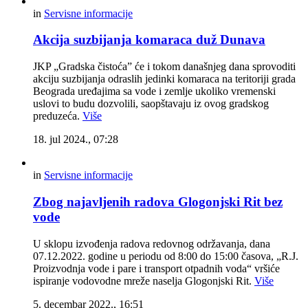
in
Servisne informacije
Akcija suzbijanja komaraca duž Dunava
JKP „Gradska čistoća” će i tokom današnjeg dana sprovoditi
akciju suzbijanja odraslih jedinki komaraca na teritoriji grada
Beograda uređajima sa vode i zemlje ukoliko vremenski
uslovi to budu dozvolili, saopštavaju iz ovog gradskog
preduzeća.
Više
18. jul 2024., 07:28
in
Servisne informacije
Zbog najavljenih radova Glogonjski Rit bez
vode
U sklopu izvođenja radova redovnog održavanja, dana
07.12.2022. godine u periodu od 8:00 do 15:00 časova, „R.J.
Proizvodnja vode i pare i transport otpadnih voda“ vršiće
ispiranje vodovodne mreže naselja Glogonjski Rit.
Više
5. decembar 2022., 16:51