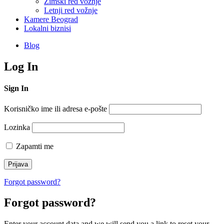
Zimski red vožnje
Letnji red vožnje
Kamere Beograd
Lokalni biznisi
Blog
Log In
Sign In
Korisničko ime ili adresa e-pošte
Lozinka
Zapamti me
Forgot password?
Forgot password?
Enter your account data and we will send you a link to reset your