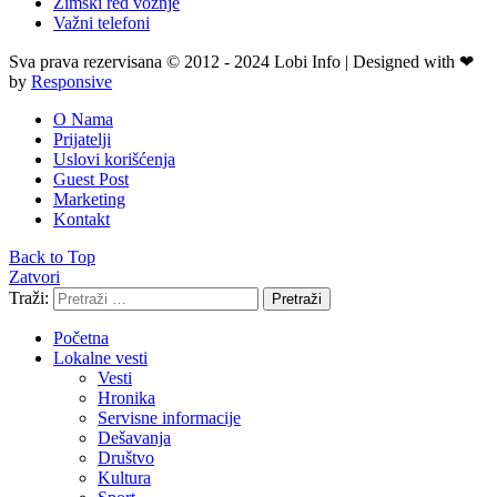
Zimski red vožnje
Važni telefoni
Sva prava rezervisana © 2012 - 2024 Lobi Info | Designed with ❤
by
Responsive
O Nama
Prijatelji
Uslovi korišćenja
Guest Post
Marketing
Kontakt
Back to Top
Zatvori
Traži:
Pretraži
Početna
Lokalne vesti
Vesti
Hronika
Servisne informacije
Dešavanja
Društvo
Kultura