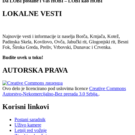
Da LOBI postane i Vaš HOBI – LOBI kao HOBI
LOKALNE VESTI
Najnovije vesti i informacije iz naselja Borča, Krnjača, Kotež,
Padinska Skela, Kovilovo, Ovča, Jabučki rit, Glogonjski rit, Besni
Fok, Široka Greda, Preliv, Vrbovski, Dunavac i Crvenka.
Budite uvek u toku!
AUTORSKA PRAVA
Ovo delo je licencirano pod uslovima licence
Creative Commons
Autorstvo-Nekomercijalno-Bez prerada 3.0 Srbija.
.
Korisni linkovi
Postani saradnik
Uživo kamere
Letnji red vožnje