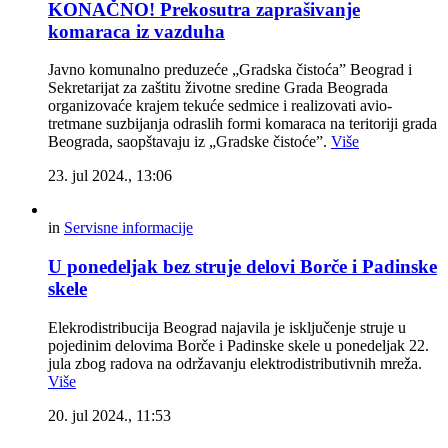
KONAČNO! Prekosutra zaprašivanje
komaraca iz vazduha
Javno komunalno preduzeće „Gradska čistoća” Beograd i
Sekretarijat za zaštitu životne sredine Grada Beograda
organizovaće krajem tekuće sedmice i realizovati avio-
tretmane suzbijanja odraslih formi komaraca na teritoriji grada
Beograda, saopštavaju iz „Gradske čistoće”.
Više
23. jul 2024., 13:06
in
Servisne informacije
U ponedeljak bez struje delovi Borče i Padinske
skele
Elekrodistribucija Beograd najavila je isključenje struje u
pojedinim delovima Borče i Padinske skele u ponedeljak 22.
jula zbog radova na održavanju elektrodistributivnih mreža.
Više
20. jul 2024., 11:53