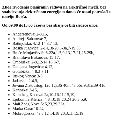
Zbog izvođenja planiranih radova na električnoj mreži, bez
snabdevanja električnom energijom danas će ostati potrošači u
naselju Borča.
Od 09.00 do15.00 časova bez struje će biti sledeće ulice:
Andersenova: 2-8,15,
Andreja Saharova: 7,
Batinjolska: 4,12-14,3,7-13,
Boska Jugovica: 2-14,18-20,3-3a,7-19,53,
Braće Mrnjavčević: 6-22a,1-5,9-13,17-21,25-29b,
Branislava Bukurova: 15-17,
Crnoluška: 2-8,12-14,18,3-7,
Damjana Jugovića: 4-12,
Golubićka: 4-8,3-7,11,
Iriskog Venca: 3-5,
Jadarska: 2-4,5,
Jovana Zlatoustog: 12c-12j,36-40m,48,56a,9,31a,39-41d,
Karinska: 3-15,
Kninskog Kosova: 2a,10-16,11-15,19,
Ljubomira Klerića: 4,8-10,18-20,24-26,3-5,9,
Mali Zbeg Nova 5: 5,23,29,33a,
Marka Cara: 10-24,
Mokrogorska: 4a,8,12-14,18-20,3,11-15,19,