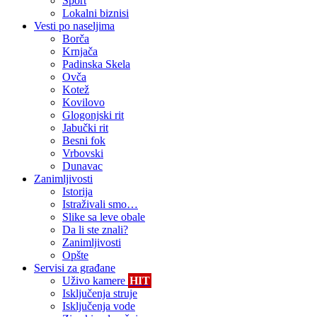
Sport
Lokalni biznisi
Vesti po naseljima
Borča
Krnjača
Padinska Skela
Ovča
Kotež
Kovilovo
Glogonjski rit
Jabučki rit
Besni fok
Vrbovski
Dunavac
Zanimljivosti
Istorija
Istraživali smo…
Slike sa leve obale
Da li ste znali?
Zanimljivosti
Opšte
Servisi za građane
Uživo kamere
HIT
Isključenja struje
Isključenja vode