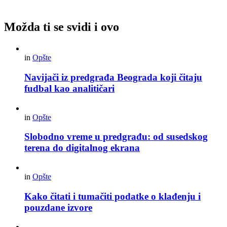
Možda ti se svidi i ovo
in
Opšte
Navijači iz predgrađa Beograda koji čitaju
fudbal kao analitičari
in
Opšte
Slobodno vreme u predgrađu: od susedskog
terena do digitalnog ekrana
in
Opšte
Kako čitati i tumačiti podatke o klađenju i
pouzdane izvore