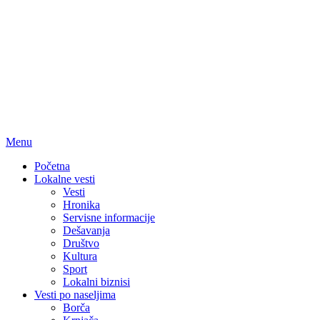
Menu
Početna
Lokalne vesti
Vesti
Hronika
Servisne informacije
Dešavanja
Društvo
Kultura
Sport
Lokalni biznisi
Vesti po naseljima
Borča