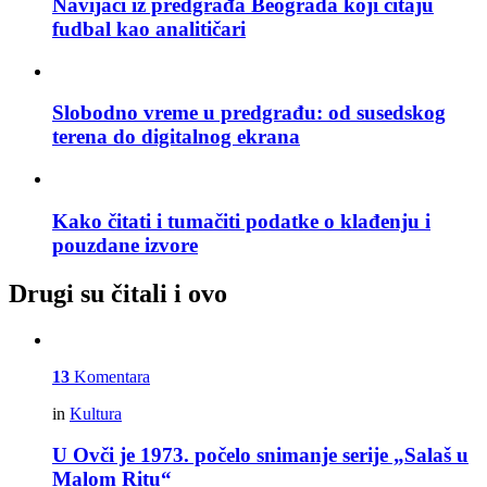
Navijači iz predgrađa Beograda koji čitaju
fudbal kao analitičari
Slobodno vreme u predgrađu: od susedskog
terena do digitalnog ekrana
Kako čitati i tumačiti podatke o klađenju i
pouzdane izvore
Drugi su čitali i ovo
13
Komentara
in
Kultura
U Ovči je 1973. počelo snimanje serije „Salaš u
Malom Ritu“