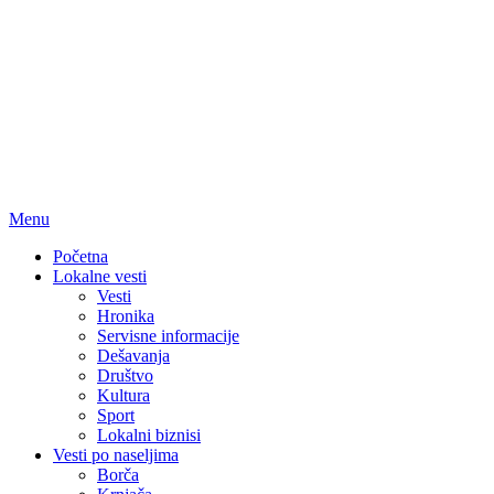
Menu
Početna
Lokalne vesti
Vesti
Hronika
Servisne informacije
Dešavanja
Društvo
Kultura
Sport
Lokalni biznisi
Vesti po naseljima
Borča