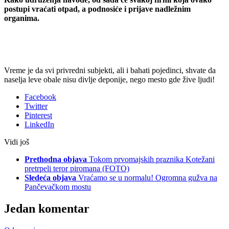
postupi vraćati otpad, a podnosiće i prijave nadležnim
organima.
Vreme je da svi privredni subjekti, ali i bahati pojedinci, shvate da
naselja leve obale nisu divlje deponije, nego mesto gde žive ljudi!
Facebook
Twitter
Pinterest
LinkedIn
Vidi još
Prethodna objava
Tokom prvomajskih praznika Kotežani
pretrpeli teror piromana (FOTO)
Sledeća objava
Vraćamo se u normalu! Ogromna gužva na
Pančevačkom mostu
Jedan komentar