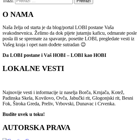
Traži:
Pretraži
O NAMA
Naša želja od starta je da blog/portal LOBI postane Vaša
svakodnevnica. Želimo da dok pijete jutarnju kaficu, odmarate posle
posla ili se spremate za spavanje, posetite LOBI, pregledate vesti iz
Vašeg kraja i opet nam dođete sutradan 😉
Da LOBI postane i Vaš HOBI – LOBI kao HOBI
LOKALNE VESTI
Najnovije vesti i informacije iz naselja Borča, Krnjača, Kotež,
Padinska Skela, Kovilovo, Ovča, Jabučki rit, Glogonjski rit, Besni
Fok, Široka Greda, Preliv, Vrbovski, Dunavac i Crvenka.
Budite uvek u toku!
AUTORSKA PRAVA