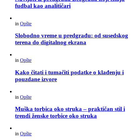
fudbal kao analitičari
in
Opšte
Slobodno vreme u predgrađu: od susedskog
terena do digitalnog ekrana
in
Opšte
Kako čitati i tumačiti podatke o klađenju i
pouzdane izvore
in
Opšte
Muška torbica oko struka – praktičan stil i
trendi ženske torbice oko struka
in
Opšte