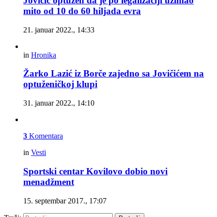
Jovičić optužen da je po legalizaciji uzimao
mito od 10 do 60 hiljada evra
21. januar 2022., 14:33
in
Hronika
Žarko Lazić iz Borče zajedno sa Jovičićem na
optuženičkoj klupi
31. januar 2022., 14:10
3
Komentara
in
Vesti
Sportski centar Kovilovo dobio novi
menadžment
15. septembar 2017., 17:07