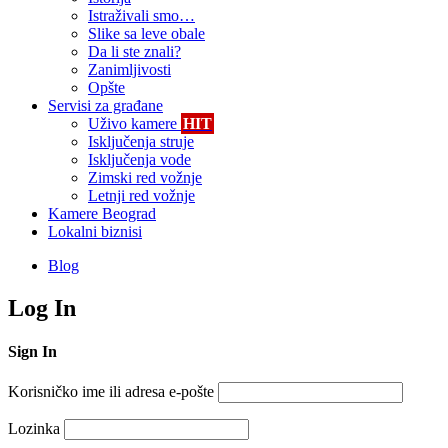
Istraživali smo…
Slike sa leve obale
Da li ste znali?
Zanimljivosti
Opšte
Servisi za građane
Uživo kamere
HIT
Isključenja struje
Isključenja vode
Zimski red vožnje
Letnji red vožnje
Kamere Beograd
Lokalni biznisi
Blog
Log In
Sign In
Korisničko ime ili adresa e-pošte
Lozinka