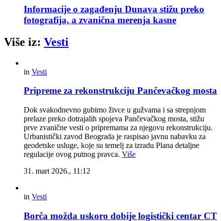
Informacije o zagađenju Dunava stižu preko
fotografija, a zvanična merenja kasne
Više iz:
Vesti
in
Vesti
Pripreme za rekonstrukciju Pančevačkog mosta
Dok svakodnevno gubimo živce u gužvama i sa strepnjom
prelaze preko dotrajalih spojeva Pančevačkog mosta, stižu
prve zvanične vesti o pripremama za njegovu rekonstrukciju.
Urbanistički zavod Beograda je raspisao javnu nabavku za
geodetske usluge, koje su temelj za izradu Plana detaljne
regulacije ovog putnog pravca.
Više
31. mart 2026., 11:12
in
Vesti
Borča možda uskoro dobije logistički centar CT