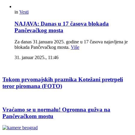
in
Vesti
NAJAVA: Danas u 17 časova blokada
Pančevačkog mosta
Za danas 31.januara 2025. godine u 17 časova najavljena je
blokada Pančevačkog mosta.
Više
31. januar 2025., 11:46
Tokom prvomajskih praznika Kotežani pretrpeli
teror piromana (FOTO)
Vraćamo se u normalu! Ogromna gužva na
Pančevačkom mostu