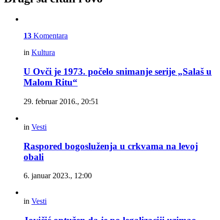
13
Komentara
in
Kultura
U Ovči je 1973. počelo snimanje serije „Salaš u
Malom Ritu“
29. februar 2016., 20:51
in
Vesti
Raspored bogosluženja u crkvama na levoj
obali
6. januar 2023., 12:00
in
Vesti