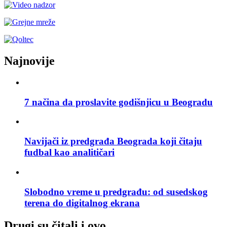
Najnovije
7 načina da proslavite godišnjicu u Beogradu
Navijači iz predgrađa Beograda koji čitaju
fudbal kao analitičari
Slobodno vreme u predgrađu: od susedskog
terena do digitalnog ekrana
Drugi su čitali i ovo