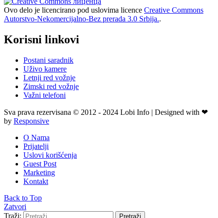
Ovo delo je licencirano pod uslovima licence
Creative Commons
Autorstvo-Nekomercijalno-Bez prerada 3.0 Srbija.
.
Korisni linkovi
Postani saradnik
Uživo kamere
Letnji red vožnje
Zimski red vožnje
Važni telefoni
Sva prava rezervisana © 2012 - 2024 Lobi Info | Designed with ❤
by
Responsive
O Nama
Prijatelji
Uslovi korišćenja
Guest Post
Marketing
Kontakt
Back to Top
Zatvori
Traži:
Pretraži