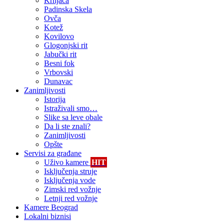
Krnjača
Padinska Skela
Ovča
Kotež
Kovilovo
Glogonjski rit
Jabučki rit
Besni fok
Vrbovski
Dunavac
Zanimljivosti
Istorija
Istraživali smo…
Slike sa leve obale
Da li ste znali?
Zanimljivosti
Opšte
Servisi za građane
Uživo kamere
HIT
Isključenja struje
Isključenja vode
Zimski red vožnje
Letnji red vožnje
Kamere Beograd
Lokalni biznisi