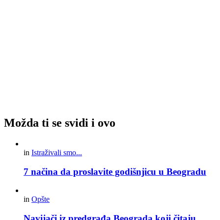
Možda ti se svidi i ovo
in
Istraživali smo...
7 načina da proslavite godišnjicu u Beogradu
in
Opšte
Navijači iz predgrađa Beograda koji čitaju