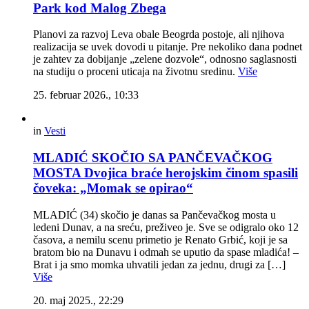
Park kod Malog Zbega
Planovi za razvoj Leva obale Beogrda postoje, ali njihova
realizacija se uvek dovodi u pitanje. Pre nekoliko dana podnet
je zahtev za dobijanje „zelene dozvole“, odnosno saglasnosti
na studiju o proceni uticaja na životnu sredinu.
Više
25. februar 2026., 10:33
in
Vesti
MLADIĆ SKOČIO SA PANČEVAČKOG
MOSTA Dvojica braće herojskim činom spasili
čoveka: „Momak se opirao“
MLADIĆ (34) skočio je danas sa Pančevačkog mosta u
ledeni Dunav, a na sreću, preživeo je. Sve se odigralo oko 12
časova, a nemilu scenu primetio je Renato Grbić, koji je sa
bratom bio na Dunavu i odmah se uputio da spase mladića! –
Brat i ja smo momka uhvatili jedan za jednu, drugi za […]
Više
20. maj 2025., 22:29