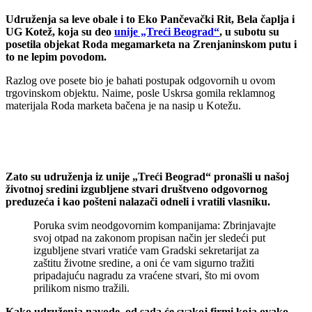
Udruženja sa leve obale i to Eko Pančevački Rit, Bela čaplja i
UG Kotež, koja su deo
unije „Treći Beograd“
, u subotu su
posetila objekat Roda megamarketa na Zrenjaninskom putu i
to ne lepim povodom.
Razlog ove posete bio je bahati postupak odgovornih u ovom
trgovinskom objektu. Naime, posle Uskrsa gomila reklamnog
materijala Roda marketa bačena je na nasip u Kotežu.
Zato su udruženja iz unije „Treći Beograd“ pronašli u našoj
životnoj sredini izgubljene stvari društveno odgovornog
preduzeća i kao pošteni nalazači odneli i vratili vlasniku.
Poruka svim neodgovornim kompanijama: Zbrinjavajte
svoj otpad na zakonom propisan način jer sledeći put
izgubljene stvari vratiće vam Gradski sekretarijat za
zaštitu životne sredine, a oni će vam sigurno tražiti
pripadajuću nagradu za vraćene stvari, što mi ovom
prilikom nismo tražili.
Kako udruženja navode, od sada će svakoj firmi koja ovako