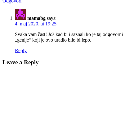
Odgovori
mamabg
says:
4. maj 2020. at 19:25
Svaka vam čast! Još kad bi i saznali ko je taj odgovorni
„genije“ koji je ovo uradio bilo bi lepo.
Reply
Leave a Reply