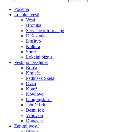
Početna
Lokalne vesti
Vesti
Hronika
Servisne informacije
Dešavanja
Društvo
Kultura
Sport
Lokalni biznisi
Vesti po naseljima
Borča
Krnjača
Padinska Skela
Ovča
Kotež
Kovilovo
Glogonjski rit
Jabučki rit
Besni fok
Vrbovski
Dunavac
Zanimljivosti
Istorija