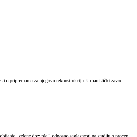
sti o pripremama za njegovu rekonstrukciju. Urbanistički zavod
dobijanje „zelene dozvole“, odnosno saglasnosti na studiju o proceni