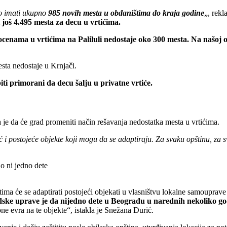
o imati ukupno
985 novih mesta u obdaništima do kraja godine
„, rekl
još 4.495 mesta za decu u vrtićima.
ocenama u vrtićima na Paliluli nedostaje oko 300 mesta. Na našoj 
esta nedostaje u Krnjači.
ti primorani da decu šalju u privatne vrtiće.
 je da će grad promeniti način rešavanja nedostatka mesta u vrtićima.
 i postojeće objekte koji mogu da se adaptiraju. Za svaku opštinu, za s
ma će se adaptirati postojeći objekati u vlasništvu lokalne samouprave 
dske uprave je da nijedno dete u Beogradu u narednih nekoliko god
ne evra na te objekte“, istakla je Snežana Đurić.