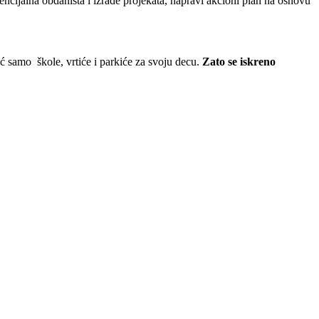
tencijalna obdaništa i izrade projekata, napravi akcioni plan na osnovu
ć samo škole, vrtiće i parkiće za svoju decu.
Zato se iskreno