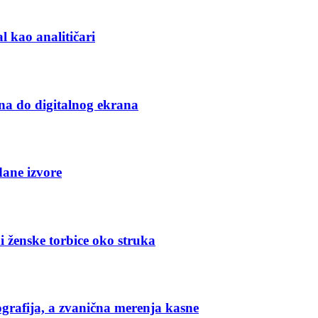
l kao analitičari
na do digitalnog ekrana
dane izvore
i ženske torbice oko struka
grafija, a zvanična merenja kasne