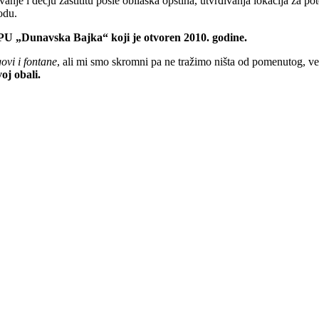
nje i dečju zaštititu posle obilaska opština, utvrđivanja lokacija za po
odu.
je PU „Dunavska Bajka“ koji je otvoren 2010. godine.
govi i fontane
, ali mi smo skromni pa ne tražimo ništa od pomenutog, ve
oj obali.