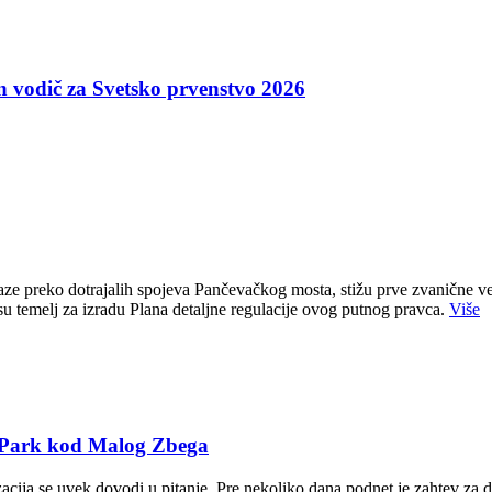
an vodič za Svetsko prvenstvo 2026
e preko dotrajalih spojeva Pančevačkog mosta, stižu prve zvanične ve
u temelj za izradu Plana detaljne regulacije ovog putnog pravca.
Više
T Park kod Malog Zbega
zacija se uvek dovodi u pitanje. Pre nekoliko dana podnet je zahtev za 