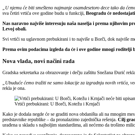
„U njemu će biti smešteno najmanje osamdesetoro dece tako da ćem
sva četiri vrtića ove godine budu u funkciji,
Beogradu će nedostajati 
Nas naravno najviše interesuju naša naselja i prema njihovim pr
Levoj obali.
Svi vrtići su uglavnom prebukirani i to najviše u Borči, dok najviše m
Prema ovim podacima izgleda da će i ove godine mnogi roditelji bi
Nova vlada, novi načini rada
Gradska sekretarka za obrazovanje i dečju zaštitu Snežana Đurić rekla
„Ubuduće ćemo tražiti ne samo lokacije za izgradnju novih vrtića, već
rekla je ona.
Vrtići prebukirani: U Borči, Kotežu i Krnjači
Kako je dodala negde će se graditi nova obdaništa ali na mnogim mesti
predstavnike republike – da pronalazimo zajednička rešenja.
Cilj gra
urađena u skladu s najboljim standardima, ali nećemo da trošimo milio