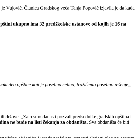
a je Vujović. Članica Gradskog veća Tanja Popović izjavila je da kada
opštini ukupno ima 32 predškolske ustanove od kojih je 16 na
vaki deo opštine koji je posebna celina, tražićemo posebno rešenje
„,
ili države. „Zato smo danas i pozvali predsednike gradskih opština i
ina ne bude na listi čekanja za obdaništa.
Sva obdaništa će biti