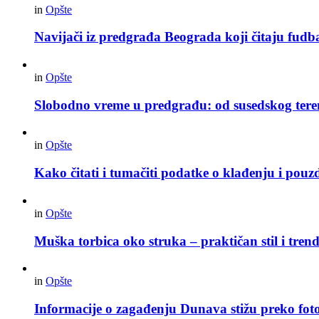
in
Opšte
Navijači iz predgrađa Beograda koji čitaju fudba
in
Opšte
Slobodno vreme u predgrađu: od susedskog tere
in
Opšte
Kako čitati i tumačiti podatke o klađenju i pouz
in
Opšte
Muška torbica oko struka – praktičan stil i trend
in
Opšte
Informacije o zagađenju Dunava stižu preko foto