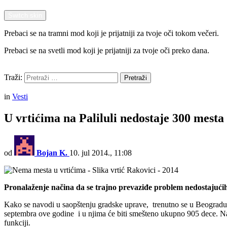
Switch skin
Prebaci se na tramni mod koji je prijatniji za tvoje oči tokom večeri.
Prebaci se na svetli mod koji je prijatniji za tvoje oči preko dana.
Pretraži
Traži:
Pretraži
Menu
in
Vesti
U vrtićima na Paliluli nedostaje 300 mesta
od
Bojan K.
10. jul 2014., 11:08
Pronalaženje načina da se trajno prevaziđe problem nedostajućih
Kako se navodi u saopštenju gradske uprave, trenutno se u Beogradu 
septembra ove godine i u njima će biti smešteno ukupno 905 dece. Na
funkciji.