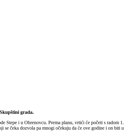
Skupštini grada.
e Stepe i u Obrenovcu. Prema planu, vrtići će početi s radom 1.
i se čeka dozvola pa mnogi očekuju da će ove godine i on biti u