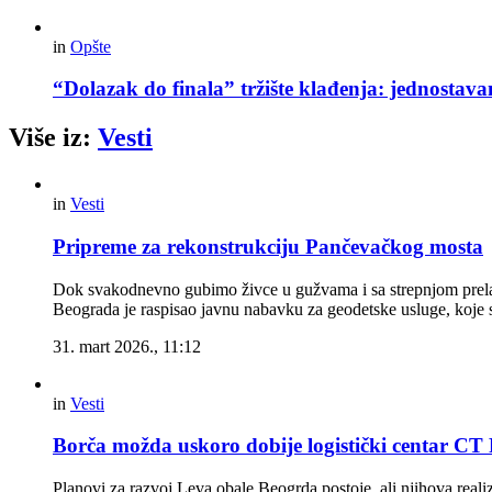
in
Opšte
“Dolazak do finala” tržište klađenja: jednostav
Više iz:
Vesti
in
Vesti
Pripreme za rekonstrukciju Pančevačkog mosta
Dok svakodnevno gubimo živce u gužvama i sa strepnjom prelaz
Beograda je raspisao javnu nabavku za geodetske usluge, koje s
31. mart 2026., 11:12
in
Vesti
Borča možda uskoro dobije logistički centar C
Planovi za razvoj Leva obale Beogrda postoje, ali njihova reali