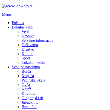
Menu
Početna
Lokalne vesti
Vesti
Hronika
Servisne informacije
Dešavanja
Društvo
Kultura
Sport
Lokalni biznisi
Vesti po naseljima
Borča
Krnjača
Padinska Skela
Ovča
Kotež
Kovilovo
Glogonjski rit
Jabučki rit
Besni fok