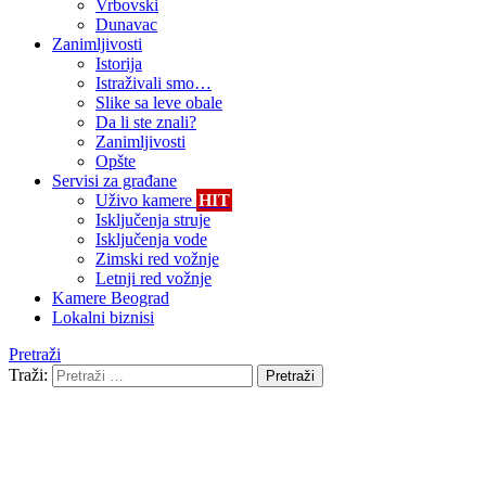
Vrbovski
Dunavac
Zanimljivosti
Istorija
Istraživali smo…
Slike sa leve obale
Da li ste znali?
Zanimljivosti
Opšte
Servisi za građane
Uživo kamere
HIT
Isključenja struje
Isključenja vode
Zimski red vožnje
Letnji red vožnje
Kamere Beograd
Lokalni biznisi
Pretraži
Traži:
Pretraži