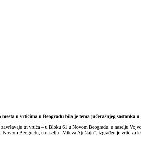
 mesta u vrtićima u Beogradu bila je tema jučerašnjeg sastanka u 
završavaju tri vrtića – u Bloku 61 u Novom Beogradu, u naselju Vojvod
 Novom Beogradu, u naselju „Mileva Ajnštajn“, izgrađen je vrtić za koj