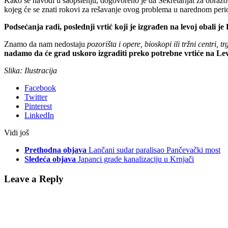
Kako se navodi u saopštenju, dogovoreno je da Sekretarijat za obrazova
kojeg će se znati rokovi za rešavanje ovog problema u narednom peri
Podsećanja radi, poslednji vrtić koji je izgrađen na levoj obali 
Znamo da nam nedostaju
pozorišta i opere, bioskopi ili tržni centri, tr
nadamo da će grad uskoro izgraditi preko potrebne vrtiće na Lev
Slika: Ilustracija
Facebook
Twitter
Pinterest
LinkedIn
Vidi još
Prethodna objava
Lančani sudar paralisao Pančevački most
Sledeća objava
Japanci grade kanalizaciju u Krnjači
Leave a Reply