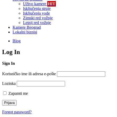
Uživo kamere
HIT
Isključenja struje
Isključenja vode
Zimski red vožnje
Letnji red vožnje
Kamere Beograd
Lokalni biznisi
Blog
Log In
Sign In
Korisničko ime ili adresa e-pošte
Lozinka
Zapamti me
Forgot password?