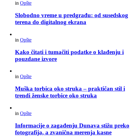
in
Opšte
Slobodno vreme u predgrađu: od susedskog
terena do digitalnog ekrana
in
Opšte
Kako čitati i tumačiti podatke o klađenju i
pouzdane izvore
in
Opšte
Muška torbica oko struka – praktičan stil i
trendi ženske torbice oko struka
in
Opšte
Informacije o zagađenju Dunava stižu preko
fotografija, a zvanična merenja kasne