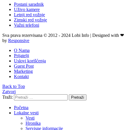
Postani saradnik
Uživo kamere
Letnji red vožnje
Zimski red vožnje
Važni telefoni
Sva prava rezervisana © 2012 - 2024 Lobi Info | Designed with ❤
by
Responsive
O Nama
Prijatelji
Uslovi korišćenja
Guest Post
Marketing
Kontakt
Back to Top
Zatvori
Traži:
Pretraži
Početna
Lokalne vesti
Vesti
Hronika
Servisne informacije