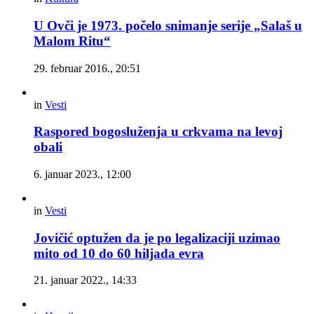
U Ovči je 1973. počelo snimanje serije „Salaš u
Malom Ritu“
29. februar 2016., 20:51
in
Vesti
Raspored bogosluženja u crkvama na levoj
obali
6. januar 2023., 12:00
in
Vesti
Jovičić optužen da je po legalizaciji uzimao
mito od 10 do 60 hiljada evra
21. januar 2022., 14:33