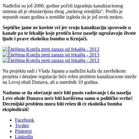
Nadležni su još 2006. godine počeli izgradnju kanalizacionog
sistema ali je obustavljena zbog „mokrog zemljišta“. Prošlo je
nepunih osam godina a zemlište izgleda da je još uvek mokro.
Septičke jame ne koriste svi jer svoju kanalizaciju sprovode u
kanale pa te fekalije koje protiču kroz naselje ugrožavaju živote
ljude i prave ekološku bombu u Krnjači.
Na projektu radi i Vlada Japana a nadležni kažu da završetkom
projekta i detaljne regulacije biće rešen problem kanalizacione mreže
na Levoj obali Dunava, ali u narednih 10 godina.
Nadamo se da obećanje neće biti pusto radovanje i da naselja
Leve obale Dunava neće biti korišćena samo u političke svrhe!
Decenijski problem mora biti rešen ili će ekološka bomba
eksplodirati!
Facebook
Twitter
Pinterest
LinkedIn