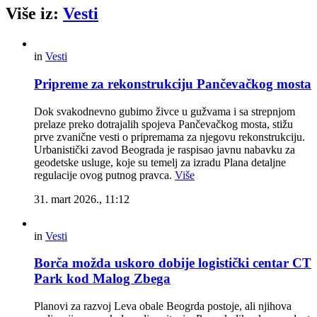
Više iz:
Vesti
in
Vesti
Pripreme za rekonstrukciju Pančevačkog mosta
Dok svakodnevno gubimo živce u gužvama i sa strepnjom
prelaze preko dotrajalih spojeva Pančevačkog mosta, stižu
prve zvanične vesti o pripremama za njegovu rekonstrukciju.
Urbanistički zavod Beograda je raspisao javnu nabavku za
geodetske usluge, koje su temelj za izradu Plana detaljne
regulacije ovog putnog pravca.
Više
31. mart 2026., 11:12
in
Vesti
Borča možda uskoro dobije logistički centar CT
Park kod Malog Zbega
Planovi za razvoj Leva obale Beogrda postoje, ali njihova