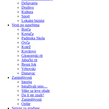
Dešavanja
Društvo
Kultura
Sport
Lokalni biznisi
Vesti po naseljima
Borča
Krnjača
Padinska Skela
Ovča
Kotež
Kovilovo
Glogonjski rit
Jabučki rit
Besni fok
Vrbovski
Dunavac
Zanimljivosti
Istorija
Istraživali smo…
Slike sa leve obale
Da li ste znali?
Zanimljivosti
Opšte
Servisi za građane