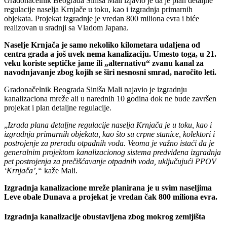
Gradonačelnik Beograda Siniša Mali izjavio je da je plan detaljne
regulacije naselja Krnjače u toku, kao i izgradnja primarnih
objekata. Projekat izgradnje je vredan 800 miliona evra i biće
realizovan u sradnji sa Vladom Japana.
Naselje Krnjača je samo nekoliko kilometara udaljena od
centra grada a još uvek nema kanalizaciju. Umesto toga, u 21.
veku koriste septičke jame ili „alternativu“ zvanu kanal za
navodnjavanje zbog kojih se širi nesnosni smrad, naročito leti.
Gradonačelnik Beograda Siniša Mali najavio je izgradnju
kanalizaciona mreže ali u narednih 10 godina dok ne bude završen
projekat i plan detaljne regulacije.
„
Izrada plana detaljne regulacije naselja Krnjača je u toku, kao i
izgradnja primarnih objekata, kao što su crpne stanice, kolektori i
postrojenje za preradu otpadnih voda. Veoma je važno istaći da je
generalnim projektom kanalizacionog sistema predviđena izgradnja
pet postrojenja za prečišćavanje otpadnih voda, uključujući PPOV
‘Krnjača’,“
kaže Mali.
Izgradnja kanalizacione mreže planirana je u svim naseljima
Leve obale Dunava a projekat je vredan čak 800 miliona evra.
Izgradnja kanalizacije obustavljena zbog mokrog zemljišta