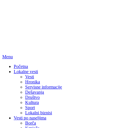
Menu
Početna
Lokalne vesti
Vesti
Hronika
Servisne informacije
Dešavanja
Društvo
Kultura
Sport
Lokalni biznisi
Vesti po naseljima
Borča