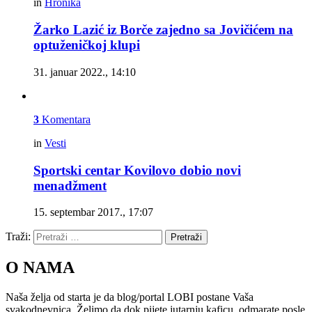
in
Hronika
Žarko Lazić iz Borče zajedno sa Jovičićem na
optuženičkoj klupi
31. januar 2022., 14:10
3
Komentara
in
Vesti
Sportski centar Kovilovo dobio novi
menadžment
15. septembar 2017., 17:07
Traži:
Pretraži
O NAMA
Naša želja od starta je da blog/portal LOBI postane Vaša
svakodnevnica. Želimo da dok pijete jutarnju kaficu, odmarate posle