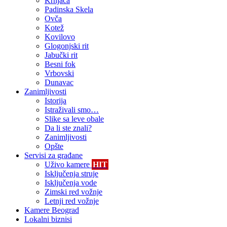
Krnjača
Padinska Skela
Ovča
Kotež
Kovilovo
Glogonjski rit
Jabučki rit
Besni fok
Vrbovski
Dunavac
Zanimljivosti
Istorija
Istraživali smo…
Slike sa leve obale
Da li ste znali?
Zanimljivosti
Opšte
Servisi za građane
Uživo kamere
HIT
Isključenja struje
Isključenja vode
Zimski red vožnje
Letnji red vožnje
Kamere Beograd
Lokalni biznisi