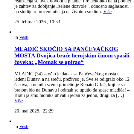
realizacija se uvek dovodi u pitanje. Pre nekoliko dana podnet
je zahtev za dobijanje „zelene dozvole“, odnosno saglasnosti
na studiju o proceni uticaja na životnu sredinu.
Više
25. februar 2026., 10:33
in
Vesti
MLADIĆ SKOČIO SA PANČEVAČKOG
MOSTA Dvojica braće herojskim činom spasili
čoveka: „Momak se opirao“
MLADIĆ (34) skočio je danas sa Pančevačkog mosta u
ledeni Dunav, a na sreću, preživeo je. Sve se odigralo oko 12
časova, a nemilu scenu primetio je Renato Grbić, koji je sa
bratom bio na Dunavu i odmah se uputio da spase mladića! –
Brat i ja smo momka uhvatili jedan za jednu, drugi za […]
Više
20. maj 2025., 22:29
in
Vesti