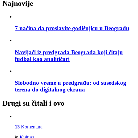
Najnovije
7 načina da proslavite godišnjicu u Beogradu
Navijači iz predgrađa Beograda koji čitaju
fudbal kao analitičari
Slobodno vreme u predgrađu: od susedskog
terena do digitalnog ekrana
Drugi su čitali i ovo
13
Komentara
in
Kultura