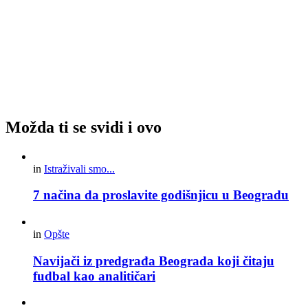
Možda ti se svidi i ovo
in
Istraživali smo...
7 načina da proslavite godišnjicu u Beogradu
in
Opšte
Navijači iz predgrađa Beograda koji čitaju
fudbal kao analitičari