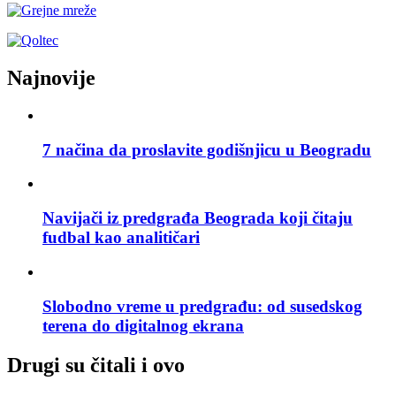
Najnovije
7 načina da proslavite godišnjicu u Beogradu
Navijači iz predgrađa Beograda koji čitaju
fudbal kao analitičari
Slobodno vreme u predgrađu: od susedskog
terena do digitalnog ekrana
Drugi su čitali i ovo