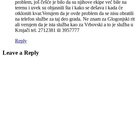
problem, još češće je bilo da su njihove ekipe već bile na
terenu i uvek su objasnili šta i kako se dešava i kada će
otkloniti kvar.Verujem da je ovde problem da se nisu obratili
na telefon službe za taj deo grada. Ne znam za Glogonjski rit
ali verujem da je ista služba kao za Vrbovski a to je služba u
Krnjači tel. 2712381 ili 3957777
Reply
Leave a Reply