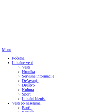
Menu
Početna
Lokalne vesti
Vesti
Hronika
Servisne informacije
Dešavanja
Društvo
Kultura
Sport
Lokalni biznisi
Vesti po naseljima
Borča