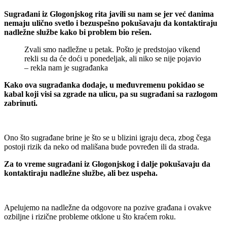
Sugrađani iz Glogonjskog rita javili su nam se jer već danima
nemaju ulično svetlo i bezuspešno pokušavaju da kontaktiraju
nadležne službe kako bi problem bio rešen.
Zvali smo nadležne u petak. Pošto je predstojao vikend
rekli su da će doći u ponedeljak, ali niko se nije pojavio
– rekla nam je sugrađanka
Kako ova sugrađanka dodaje, u međuvremenu pokidao se
kabal koji visi sa zgrade na ulicu, pa su sugrađani sa razlogom
zabrinuti.
Ono što sugrađane brine je što se u blizini igraju deca, zbog čega
postoji rizik da neko od mališana bude povređen ili da strada.
Za to vreme sugrađani iz Glogonjskog i dalje pokušavaju da
kontaktiraju nadležne službe, ali bez uspeha.
Apelujemo na nadležne da odgovore na pozive građana i ovakve
ozbiljne i rizične probleme otklone u što kraćem roku.