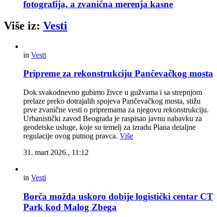
fotografija, a zvanična merenja kasne
Više iz:
Vesti
in
Vesti
Pripreme za rekonstrukciju Pančevačkog mosta
Dok svakodnevno gubimo živce u gužvama i sa strepnjom
prelaze preko dotrajalih spojeva Pančevačkog mosta, stižu
prve zvanične vesti o pripremama za njegovu rekonstrukciju.
Urbanistički zavod Beograda je raspisao javnu nabavku za
geodetske usluge, koje su temelj za izradu Plana detaljne
regulacije ovog putnog pravca.
Više
31. mart 2026., 11:12
in
Vesti
Borča možda uskoro dobije logistički centar CT
Park kod Malog Zbega