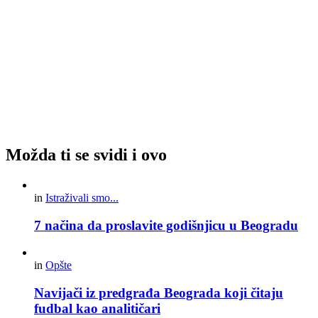
Možda ti se svidi i ovo
in
Istraživali smo...
7 načina da proslavite godišnjicu u Beogradu
in
Opšte
Navijači iz predgrađa Beograda koji čitaju
fudbal kao analitičari