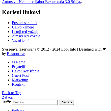
Autorstvo-Nekomercijalno-Bez prerada 3.0 Srbija.
.
Korisni linkovi
Postani saradnik
Uživo kamere
Letnji red vožnje
Zimski red vožnje
Važni telefoni
Sva prava rezervisana © 2012 - 2024 Lobi Info | Designed with ❤
by
Responsive
O Nama
Prijatelji
Uslovi korišćenja
Guest Post
Marketing
Kontakt
Back to Top
Zatvori
Traži:
Pretraži
Početna