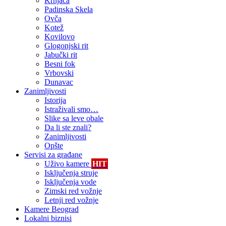
Krnjača
Padinska Skela
Ovča
Kotež
Kovilovo
Glogonjski rit
Jabučki rit
Besni fok
Vrbovski
Dunavac
Zanimljivosti
Istorija
Istraživali smo…
Slike sa leve obale
Da li ste znali?
Zanimljivosti
Opšte
Servisi za građane
Uživo kamere
HIT
Isključenja struje
Isključenja vode
Zimski red vožnje
Letnji red vožnje
Kamere Beograd
Lokalni biznisi