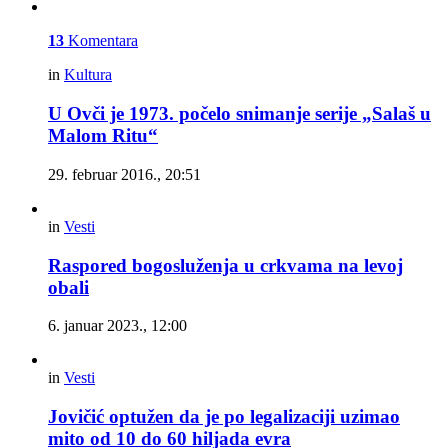
13
Komentara
in
Kultura
U Ovči je 1973. počelo snimanje serije „Salaš u
Malom Ritu“
29. februar 2016., 20:51
in
Vesti
Raspored bogosluženja u crkvama na levoj
obali
6. januar 2023., 12:00
in
Vesti
Jovičić optužen da je po legalizaciji uzimao
mito od 10 do 60 hiljada evra