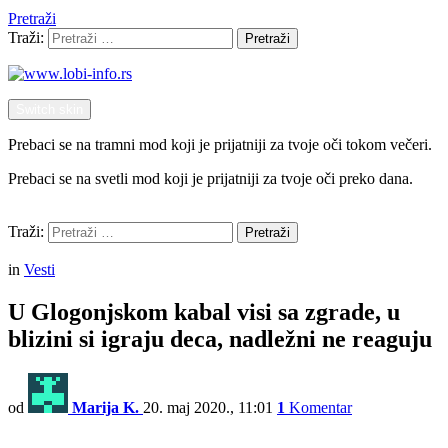
Pretraži
Traži:
Pretraži
Switch skin
Prebaci se na tramni mod koji je prijatniji za tvoje oči tokom večeri.
Prebaci se na svetli mod koji je prijatniji za tvoje oči preko dana.
Pretraži
Traži:
Pretraži
Menu
in
Vesti
U Glogonjskom kabal visi sa zgrade, u
blizini si igraju deca, nadležni ne reaguju
od
Marija K.
20. maj 2020., 11:01
1
Komentar