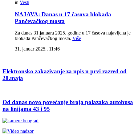
in
Vesti
NAJAVA: Danas u 17 časova blokada
Pančevačkog mosta
Za danas 31.januara 2025. godine u 17 časova najavljena je
blokada Pančevačkog mosta.
Više
31. januar 2025., 11:46
Elektronsko zakazivanje za upis u prvi razred od
28.maja
Od danas novo povećanje broja polazaka autobusa
na linijama 43 i 95