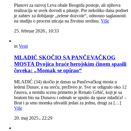
Planovi za razvoj Leva obale Beogrda postoje, ali njihova
realizacija se uvek dovodi u pitanje. Pre nekoliko dana podnet
je zahtev za dobijanje „zelene dozvole“, odnosno saglasnosti
na studiju o proceni uticaja na životnu sredinu.
Više
25. februar 2026., 10:33
in
Vesti
MLADIĆ SKOČIO SA PANČEVAČKOG
MOSTA Dvojica braće herojskim činom spasili
čoveka: „Momak se opirao“
MLADIĆ (34) skočio je danas sa Pančevačkog mosta u
ledeni Dunav, a na sreću, preživeo je. Sve se odigralo oko 12
časova, a nemilu scenu primetio je Renato Grbić, koji je sa
bratom bio na Dunavu i odmah se uputio da spase mladića! –
Brat i ja smo momka uhvatili jedan za jednu, drugi za […]
Više
20. maj 2025., 22:29