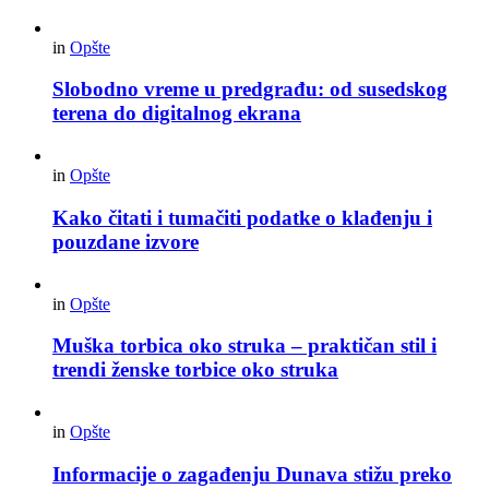
in
Opšte
Slobodno vreme u predgrađu: od susedskog
terena do digitalnog ekrana
in
Opšte
Kako čitati i tumačiti podatke o klađenju i
pouzdane izvore
in
Opšte
Muška torbica oko struka – praktičan stil i
trendi ženske torbice oko struka
in
Opšte
Informacije o zagađenju Dunava stižu preko