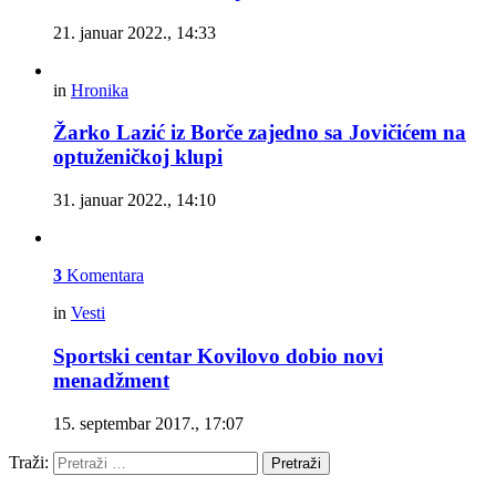
21. januar 2022., 14:33
in
Hronika
Žarko Lazić iz Borče zajedno sa Jovičićem na
optuženičkoj klupi
31. januar 2022., 14:10
3
Komentara
in
Vesti
Sportski centar Kovilovo dobio novi
menadžment
15. septembar 2017., 17:07
Traži:
Pretraži