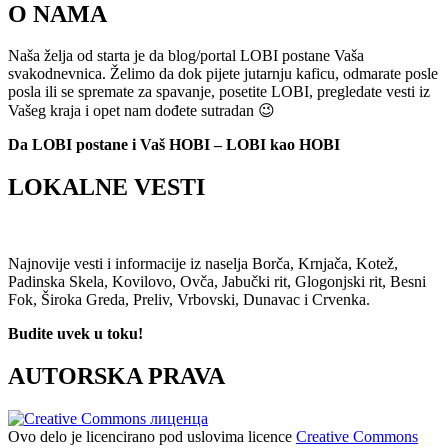
O NAMA
Naša želja od starta je da blog/portal LOBI postane Vaša
svakodnevnica. Želimo da dok pijete jutarnju kaficu, odmarate posle
posla ili se spremate za spavanje, posetite LOBI, pregledate vesti iz
Vašeg kraja i opet nam dođete sutradan 😉
Da LOBI postane i Vaš HOBI – LOBI kao HOBI
LOKALNE VESTI
Najnovije vesti i informacije iz naselja Borča, Krnjača, Kotež,
Padinska Skela, Kovilovo, Ovča, Jabučki rit, Glogonjski rit, Besni
Fok, Široka Greda, Preliv, Vrbovski, Dunavac i Crvenka.
Budite uvek u toku!
AUTORSKA PRAVA
Ovo delo je licencirano pod uslovima licence
Creative Commons