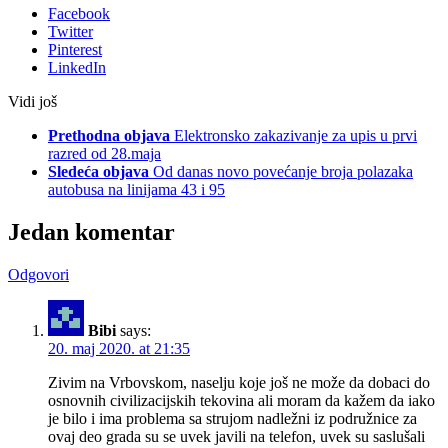
Facebook
Twitter
Pinterest
LinkedIn
Vidi još
Prethodna objava
Elektronsko zakazivanje za upis u prvi
razred od 28.maja
Sledeća objava
Od danas novo povećanje broja polazaka
autobusa na linijama 43 i 95
Jedan komentar
Odgovori
Bibi
says:
20. maj 2020. at 21:35
Zivim na Vrbovskom, naselju koje još ne može da dobaci do
osnovnih civilizacijskih tekovina ali moram da kažem da iako
je bilo i ima problema sa strujom nadležni iz podružnice za
ovaj deo grada su se uvek javili na telefon, uvek su saslušali