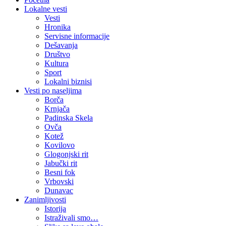
Lokalne vesti
Vesti
Hronika
Servisne informacije
Dešavanja
Društvo
Kultura
Sport
Lokalni biznisi
Vesti po naseljima
Borča
Krnjača
Padinska Skela
Ovča
Kotež
Kovilovo
Glogonjski rit
Jabučki rit
Besni fok
Vrbovski
Dunavac
Zanimljivosti
Istorija
Istraživali smo…