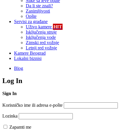
Slike sa leve obale
Da li ste znali?
Zanimljivosti
Opšte
Servisi za građane
Uživo kamere
HIT
Isključenja struje
Isključenja vode
Zimski red vožnje
Letnji red vožnje
Kamere Beograd
Lokalni biznisi
Blog
Log In
Sign In
Korisničko ime ili adresa e-pošte
Lozinka
Zapamti me