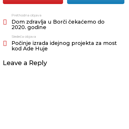
Prethodna objava
Vidi
Dom zdravlja u Borči čekaćemo do
još
2020. godine
Sledeća objava
Počinje izrada idejnog projekta za most
kod Ade Huje
Leave a Reply