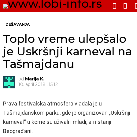
PRE
SWITCH
SKIN
Me
DEŠAVANJA
Toplo vreme ulepšalo
je Uskršnji karneval na
Tašmajdanu
od
Marija K.
10. april 2018., 15:12
Prava festivalska atmosfera vladala je u
Tašmajdanskom parku, gde je organizovan „Uskršnji
karneval“ u kome su uživali i mladi, ali i stariji
Beograđani.