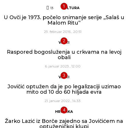
13
Komentara
KULTURA
U Ovči je 1973. počelo snimanje serije „Salaš u
Malom Ritu“
29. februar 2016., 20:51
VESTI
Raspored bogosluženja u crkvama na levoj
obali
6. januar 2023., 12:00
VESTI
Jovičić optužen da je po legalizaciji uzimao
mito od 10 do 60 hiljada evra
21. januar 2022., 14:33
HRONIKA
Žarko Lazić iz Borče zajedno sa Jovičićem na
optuženičkoj klupi