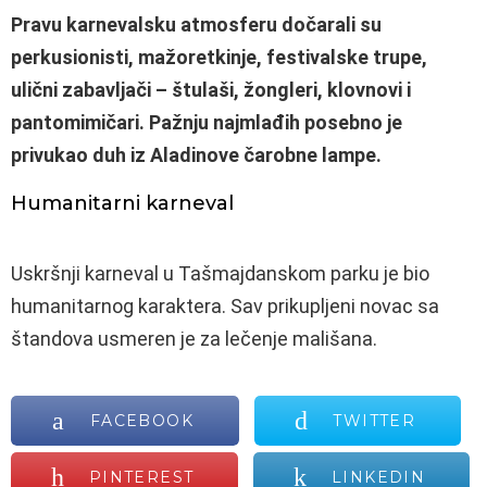
Pravu karnevalsku atmosferu dočarali su
perkusionisti, mažoretkinje, festivalske trupe,
ulični zabavljači – štulaši, žongleri, klovnovi i
pantomimičari. Pažnju najmlađih posebno je
privukao duh iz Aladinove čarobne lampe.
Humanitarni karneval
Uskršnji karneval u Tašmajdanskom parku je bio
humanitarnog karaktera. Sav prikupljeni novac sa
štandova usmeren je za lečenje mališana.
FACEBOOK
TWITTER
PINTEREST
LINKEDIN