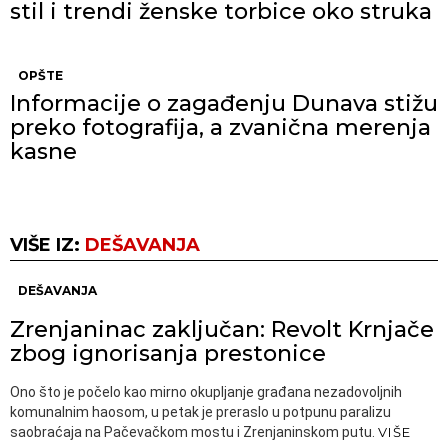
stil i trendi ženske torbice oko struka
OPŠTE
Informacije o zagađenju Dunava stižu
preko fotografija, a zvanična merenja
kasne
VIŠE IZ:
DEŠAVANJA
DEŠAVANJA
Zrenjaninac zaključan: Revolt Krnjače
zbog ignorisanja prestonice
Ono što je počelo kao mirno okupljanje građana nezadovoljnih
komunalnim haosom, u petak je preraslo u potpunu paralizu
saobraćaja na Pačevačkom mostu i Zrenjaninskom putu.
VIŠE