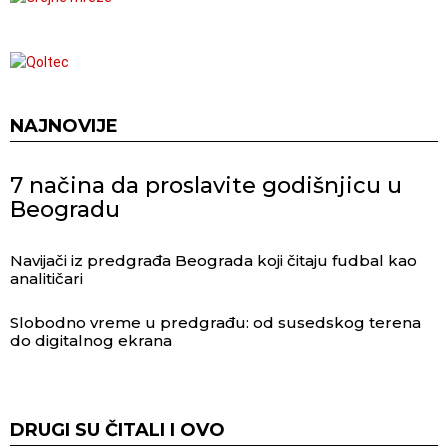
NAJNOVIJE
7 načina da proslavite godišnjicu u
Beogradu
Navijači iz predgrađa Beograda koji čitaju fudbal kao
analitičari
Slobodno vreme u predgrađu: od susedskog terena
do digitalnog ekrana
DRUGI SU ČITALI I OVO