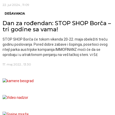
22. jul 2024., 11:09
DEŠAVANJA
Dan za rođendan: STOP SHOP Borča –
tri godine sa vama!
STOP SHOP Borča će tokom vikenda 20-22. maja obeležiti treću
godinu poslovanja. Pored dobre zabave i šopinga, posetioci ovog
ritejl parka austrijske kompanija IMMOFINANZ moći će da se
oprobaju i u atraktivnom penjanju na veštačkoj steni.
VIŠE
17. maj 2022., 13:30