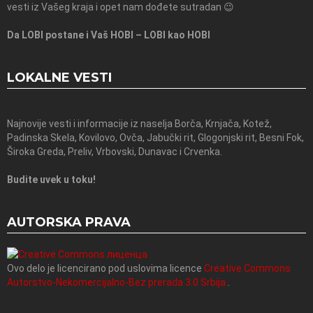
vesti iz Vašeg kraja i opet nam dođete sutradan 😉
Da LOBI postane i Vaš HOBI – LOBI kao HOBI
LOKALNE VESTI
Najnovije vesti i informacije iz naselja Borča, Krnjača, Kotež,
Padinska Skela, Kovilovo, Ovča, Jabučki rit, Glogonjski rit, Besni Fok,
Široka Greda, Preliv, Vrbovski, Dunavac i Crvenka.
Budite uvek u toku!
AUTORSKA PRAVA
Ovo delo je licencirano pod uslovima licence
Creative Commons
Autorstvo-Nekomercijalno-Bez prerada 3.0 Srbija.
.