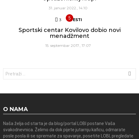
31. januar 2022., 14:10
3
Komentara
VESTI
Sportski centar Kovilovo dobio novi
menadžment
15. septembar 2017., 17:07
Traži:
O NAMA
Naša želja od starta je da blog/portal LOBI postane Vaša
svakodnevnica. Želimo da dok pijete jutarnju kaficu, odmarate
posle posla ili se spremate za spavanje, posetite LOBI, pregledate