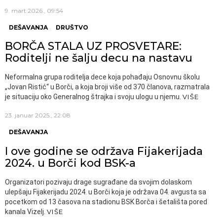
9. mart 2026., 09:54
DEŠAVANJA
DRUŠTVO
BORČA STALA UZ PROSVETARE:
Roditelji ne šalju decu na nastavu
Neformalna grupa roditelja dece koja pohađaju Osnovnu školu
„Jovan Ristić“ u Borči, a koja broji više od 370 članova, razmatrala
je situaciju oko Generalnog štrajka i svoju ulogu u njemu.
VIŠE
23. januar 2025., 22:08
DEŠAVANJA
I ove godine se održava Fijakerijada
2024. u Borči kod BSK-a
Organizatori pozivaju drage sugrađane da svojim dolaskom
ulepšaju Fijakerijadu 2024. u Borči koja je održava 04. avgusta sa
pocetkom od 13 časova na stadionu BSK Borča i šetališta pored
kanala Vizelj.
VIŠE