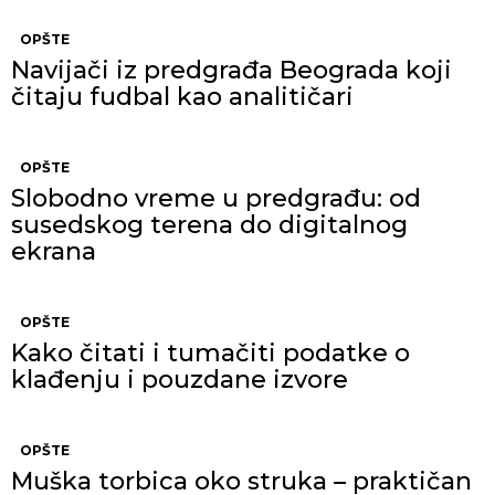
OPŠTE
Navijači iz predgrađa Beograda koji
čitaju fudbal kao analitičari
OPŠTE
Slobodno vreme u predgrađu: od
susedskog terena do digitalnog
ekrana
OPŠTE
Kako čitati i tumačiti podatke o
klađenju i pouzdane izvore
OPŠTE
Muška torbica oko struka – praktičan