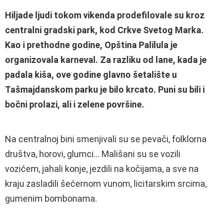
Hiljade ljudi tokom vikenda prodefilovale su kroz
centralni gradski park, kod Crkve Svetog Marka.
Kao i prethodne godine, Opština Palilula je
organizovala karneval. Za razliku od lane, kada je
padala kiša, ove godine glavno šetalište u
Tašmajdanskom parku je bilo krcato. Puni su bili i
bočni prolazi, ali i zelene površine.
Na centralnoj bini smenjivali su se pevači, folklorna
društva, horovi, glumci… Mališani su se vozili
vozićem, jahali konje, jezdili na kočijama, a sve na
kraju zasladili šećernom vunom, licitarskim srcima,
gumenim bombonama.