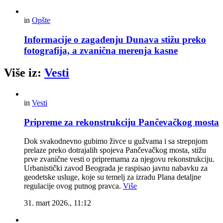
in
Opšte
Informacije o zagađenju Dunava stižu preko
fotografija, a zvanična merenja kasne
Više iz:
Vesti
in
Vesti
Pripreme za rekonstrukciju Pančevačkog mosta
Dok svakodnevno gubimo živce u gužvama i sa strepnjom
prelaze preko dotrajalih spojeva Pančevačkog mosta, stižu
prve zvanične vesti o pripremama za njegovu rekonstrukciju.
Urbanistički zavod Beograda je raspisao javnu nabavku za
geodetske usluge, koje su temelj za izradu Plana detaljne
regulacije ovog putnog pravca.
Više
31. mart 2026., 11:12