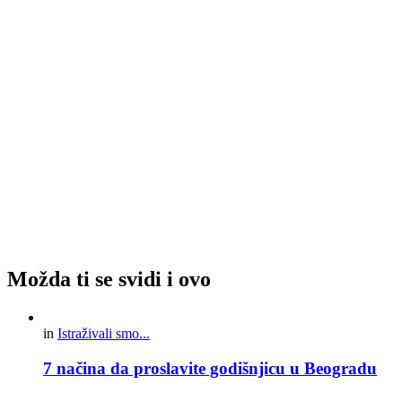
Možda ti se svidi i ovo
in
Istraživali smo...
7 načina da proslavite godišnjicu u Beogradu