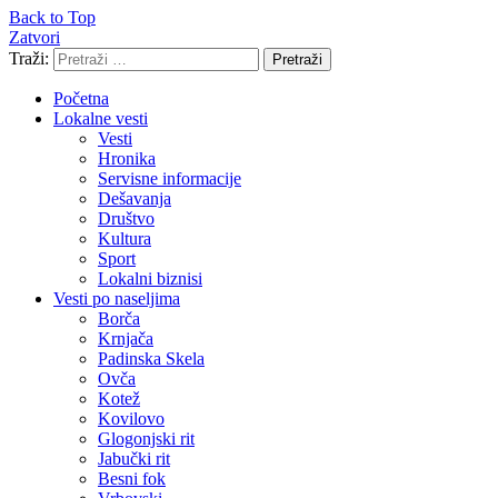
Back to Top
Zatvori
Traži:
Pretraži
Početna
Lokalne vesti
Vesti
Hronika
Servisne informacije
Dešavanja
Društvo
Kultura
Sport
Lokalni biznisi
Vesti po naseljima
Borča
Krnjača
Padinska Skela
Ovča
Kotež
Kovilovo
Glogonjski rit
Jabučki rit
Besni fok