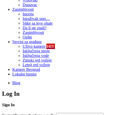
Vrbovski
Dunavac
Zanimljivosti
Istorija
Istraživali smo…
Slike sa leve obale
Da li ste znali?
Zanimljivosti
Opšte
Servisi za građane
Uživo kamere
HIT
Isključenja struje
Isključenja vode
Zimski red vožnje
Letnji red vožnje
Kamere Beograd
Lokalni biznisi
Blog
Log In
Sign In