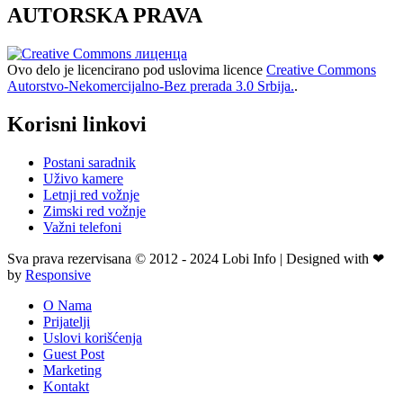
AUTORSKA PRAVA
Ovo delo je licencirano pod uslovima licence
Creative Commons
Autorstvo-Nekomercijalno-Bez prerada 3.0 Srbija.
.
Korisni linkovi
Postani saradnik
Uživo kamere
Letnji red vožnje
Zimski red vožnje
Važni telefoni
Sva prava rezervisana © 2012 - 2024 Lobi Info | Designed with ❤
by
Responsive
O Nama
Prijatelji
Uslovi korišćenja
Guest Post
Marketing
Kontakt