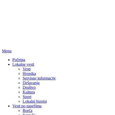
Menu
Početna
Lokalne vesti
Vesti
Hronika
Servisne informacije
Dešavanja
Društvo
Kultura
Sport
Lokalni biznisi
Vesti po naseljima
Borča