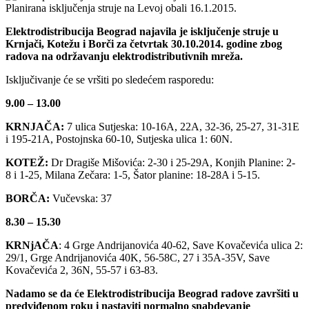
Planirana isključenja struje na Levoj obali 16.1.2015.
Elektrodistribucija Beograd najavila je isključenje struje u
Krnjači, Kotežu i Borči za četvrtak 30.10.2014. godine zbog
radova na održavanju elektrodistributivnih mreža.
Isključivanje će se vršiti po sledećem rasporedu:
9.00 – 13.00
KRNJAČA:
7 ulica Sutjeska: 10-16A, 22A, 32-36, 25-27, 31-31E
i 195-21A, Postojnska 60-10, Sutjeska ulica 1: 60N.
KOTEŽ:
Dr Dragiše Mišovića: 2-30 i 25-29A, Konjih Planine: 2-
8 i 1-25, Milana Zečara: 1-5, Šator planine: 18-28A i 5-15.
BORČA:
Vučevska: 37
8.30 – 15.30
KRNjAČA
: 4 Grge Andrijanovića 40-62, Save Kovačevića ulica 2:
29/1, Grge Andrijanovića 40K, 56-58C, 27 i 35A-35V, Save
Kovačevića 2, 36N, 55-57 i 63-83.
Nadamo se da će Elektrodistribucija Beograd radove završiti u
predviđenom roku i nastaviti normalno snabdevanje