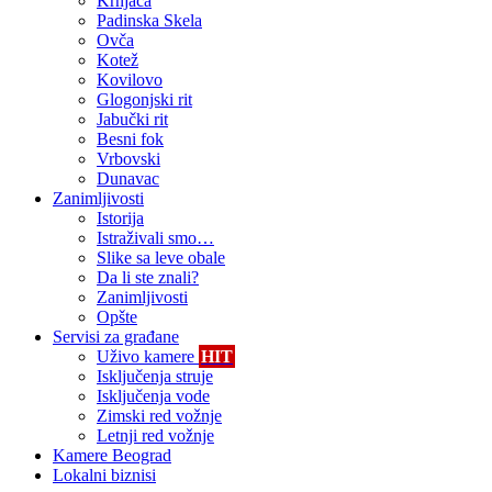
Krnjača
Padinska Skela
Ovča
Kotež
Kovilovo
Glogonjski rit
Jabučki rit
Besni fok
Vrbovski
Dunavac
Zanimljivosti
Istorija
Istraživali smo…
Slike sa leve obale
Da li ste znali?
Zanimljivosti
Opšte
Servisi za građane
Uživo kamere
HIT
Isključenja struje
Isključenja vode
Zimski red vožnje
Letnji red vožnje
Kamere Beograd
Lokalni biznisi