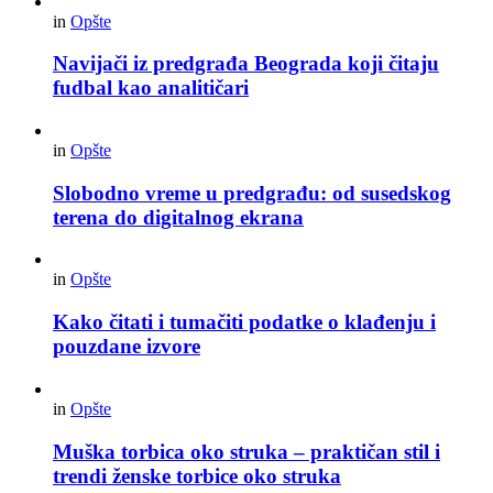
in
Opšte
Navijači iz predgrađa Beograda koji čitaju
fudbal kao analitičari
in
Opšte
Slobodno vreme u predgrađu: od susedskog
terena do digitalnog ekrana
in
Opšte
Kako čitati i tumačiti podatke o klađenju i
pouzdane izvore
in
Opšte
Muška torbica oko struka – praktičan stil i
trendi ženske torbice oko struka