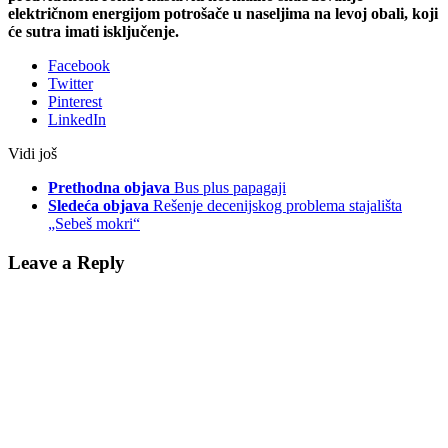
električnom energijom potrošače u naseljima na levoj obali, koji
će sutra imati isključenje.
Facebook
Twitter
Pinterest
LinkedIn
Vidi još
Prethodna objava
Bus plus papagaji
Sledeća objava
Rešenje decenijskog problema stajališta
„Sebeš mokri“
Leave a Reply