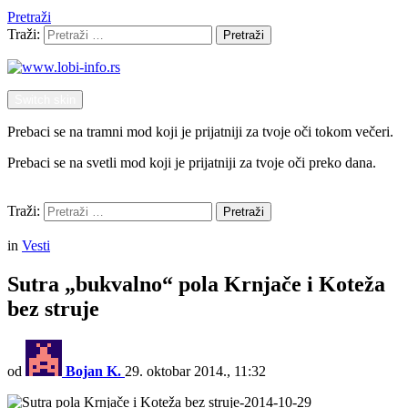
Pretraži
Traži:
Pretraži
Switch skin
Prebaci se na tramni mod koji je prijatniji za tvoje oči tokom večeri.
Prebaci se na svetli mod koji je prijatniji za tvoje oči preko dana.
Pretraži
Traži:
Pretraži
Menu
in
Vesti
Sutra „bukvalno“ pola Krnjače i Koteža
bez struje
od
Bojan K.
29. oktobar 2014., 11:32