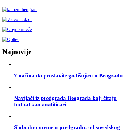
Najnovije
7 načina da proslavite godišnjicu u Beogradu
Navijači iz predgrađa Beograda koji čitaju
fudbal kao analitičari
Slobodno vreme u predgrađu: od susedskog