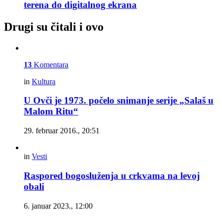
terena do digitalnog ekrana
Drugi su čitali i ovo
13
Komentara
in
Kultura
U Ovči je 1973. počelo snimanje serije „Salaš u
Malom Ritu“
29. februar 2016., 20:51
in
Vesti
Raspored bogosluženja u crkvama na levoj
obali
6. januar 2023., 12:00