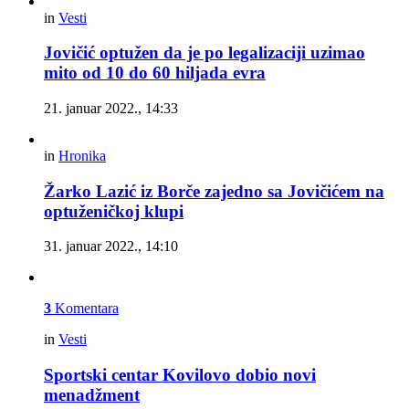
in
Vesti
Jovičić optužen da je po legalizaciji uzimao
mito od 10 do 60 hiljada evra
21. januar 2022., 14:33
in
Hronika
Žarko Lazić iz Borče zajedno sa Jovičićem na
optuženičkoj klupi
31. januar 2022., 14:10
3
Komentara
in
Vesti
Sportski centar Kovilovo dobio novi
menadžment