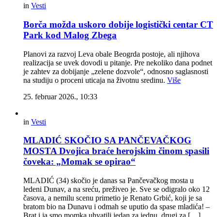
in
Vesti
Borča možda uskoro dobije logistički centar CT
Park kod Malog Zbega
Planovi za razvoj Leva obale Beogrda postoje, ali njihova
realizacija se uvek dovodi u pitanje. Pre nekoliko dana podnet
je zahtev za dobijanje „zelene dozvole“, odnosno saglasnosti
na studiju o proceni uticaja na životnu sredinu.
Više
25. februar 2026., 10:33
in
Vesti
MLADIĆ SKOČIO SA PANČEVAČKOG
MOSTA Dvojica braće herojskim činom spasili
čoveka: „Momak se opirao“
MLADIĆ (34) skočio je danas sa Pančevačkog mosta u
ledeni Dunav, a na sreću, preživeo je. Sve se odigralo oko 12
časova, a nemilu scenu primetio je Renato Grbić, koji je sa
bratom bio na Dunavu i odmah se uputio da spase mladića! –
Brat i ja smo momka uhvatili jedan za jednu, drugi za […]