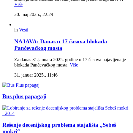
Više
20. maj 2025., 22:29
in
Vesti
NAJAVA: Danas u 17 časova blokada
Pančevačkog mosta
Za danas 31.januara 2025. godine u 17 časova najavljena je
blokada Pančevačkog mosta.
Više
31. januar 2025., 11:46
Bus plus papagaji
Rešenje decenijskog problema stajališta „Sebeš
mokri“