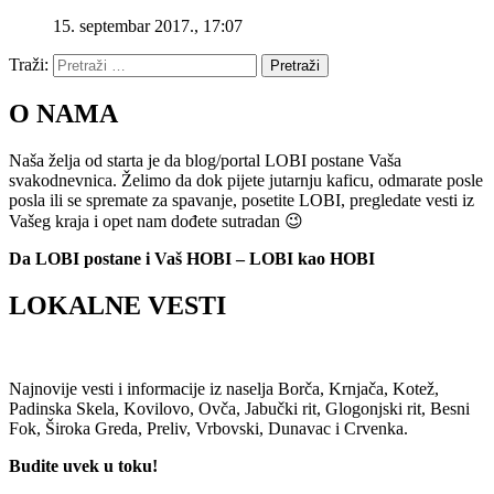
15. septembar 2017., 17:07
Traži:
Pretraži
O NAMA
Naša želja od starta je da blog/portal LOBI postane Vaša
svakodnevnica. Želimo da dok pijete jutarnju kaficu, odmarate posle
posla ili se spremate za spavanje, posetite LOBI, pregledate vesti iz
Vašeg kraja i opet nam dođete sutradan 😉
Da LOBI postane i Vaš HOBI – LOBI kao HOBI
LOKALNE VESTI
Najnovije vesti i informacije iz naselja Borča, Krnjača, Kotež,
Padinska Skela, Kovilovo, Ovča, Jabučki rit, Glogonjski rit, Besni
Fok, Široka Greda, Preliv, Vrbovski, Dunavac i Crvenka.
Budite uvek u toku!