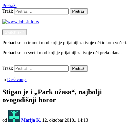
Pretraži
Traži:
Pretraži
Switch skin
Prebaci se na tramni mod koji je prijatniji za tvoje oči tokom večeri.
Prebaci se na svetli mod koji je prijatniji za tvoje oči preko dana.
Pretraži
Traži:
Pretraži
Menu
in
Dešavanja
Stigao je i „Park užasa“, najbolji
ovogodišnji horor
od
Marija K.
12. oktobar 2018., 14:13