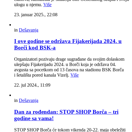
ulogu u njemu.
Više
23. januar 2025., 22:08
in
Dešavanja
I ove godine se održava Fijakerijada 2024. u
Borči kod BSK-a
Organizatori pozivaju drage sugrađane da svojim dolaskom
ulepšaju Fijakerijadu 2024. u Borči koja je održava 04.
avgusta sa pocetkom od 13 časova na stadionu BSK Borča
i šetališta pored kanala Vizelj.
Više
22. jul 2024., 11:09
in
Dešavanja
Dan za rođendan: STOP SHOP Borča – tri
godine sa vama!
STOP SHOP Borča će tokom vikenda 20-22. maja obeležiti