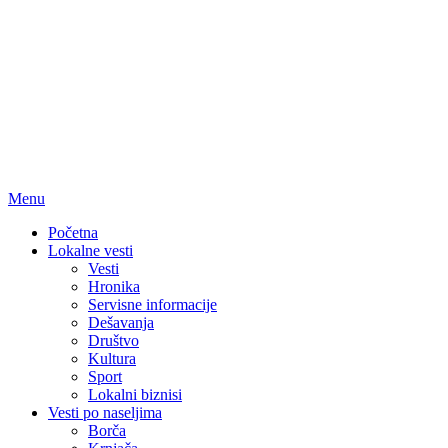
Menu
Početna
Lokalne vesti
Vesti
Hronika
Servisne informacije
Dešavanja
Društvo
Kultura
Sport
Lokalni biznisi
Vesti po naseljima
Borča