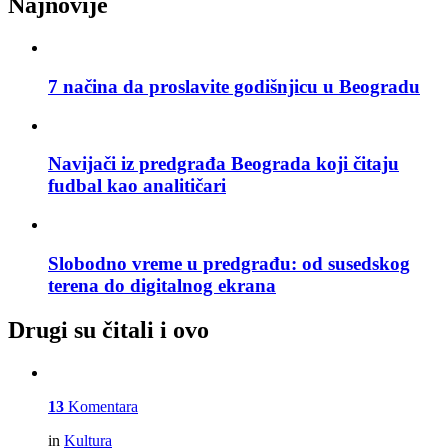
Najnovije
7 načina da proslavite godišnjicu u Beogradu
Navijači iz predgrađa Beograda koji čitaju
fudbal kao analitičari
Slobodno vreme u predgrađu: od susedskog
terena do digitalnog ekrana
Drugi su čitali i ovo
13
Komentara
in
Kultura