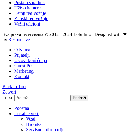
Postani saradnik
Uživo kamere
Letnji red vožnje
Zimski red vožnje
Važni telefoni
Sva prava rezervisana © 2012 - 2024 Lobi Info | Designed with ❤
by
Responsive
O Nama
Prijatelji
Uslovi korišćenja
Guest Post
Marketing
Kontakt
Back to Top
Zatvori
Traži:
Pretraži
Početna
Lokalne vesti
Vesti
Hronika
Servisne informacije