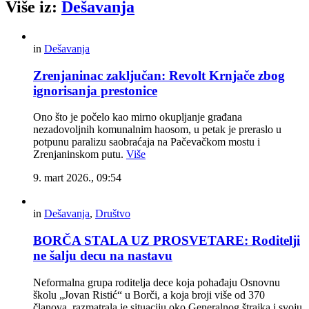
Više iz:
Dešavanja
in
Dešavanja
Zrenjaninac zaključan: Revolt Krnjače zbog
ignorisanja prestonice
Ono što je počelo kao mirno okupljanje građana
nezadovoljnih komunalnim haosom, u petak je preraslo u
potpunu paralizu saobraćaja na Pačevačkom mostu i
Zrenjaninskom putu.
Više
9. mart 2026., 09:54
in
Dešavanja
,
Društvo
BORČA STALA UZ PROSVETARE: Roditelji
ne šalju decu na nastavu
Neformalna grupa roditelja dece koja pohađaju Osnovnu
školu „Jovan Ristić“ u Borči, a koja broji više od 370
članova, razmatrala je situaciju oko Generalnog štrajka i svoju