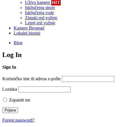
Uživo kamere
HIT
Isključenja struje
Isključenja vode
Zimski red vožnje
Letnji red vožnje
Kamere Beograd
Lokalni biznisi
Blog
Log In
Sign In
Korisničko ime ili adresa e-pošte
Lozinka
Zapamti me
Forgot password?