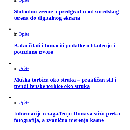
in
Opšte
Slobodno vreme u predgrađu: od susedskog
terena do digitalnog ekrana
in
Opšte
Kako čitati i tumačiti podatke o klađenju i
pouzdane izvore
in
Opšte
Muška torbica oko struka – praktičan stil i
trendi ženske torbice oko struka
in
Opšte
Informacije o zagađenju Dunava stižu preko
fotografija, a zvanična merenja kasne