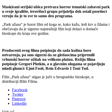
Maskirani serijski ubica pretvara horror tematski zabavni park
u svoje igralište, terorišući grupu prijatelja dok ostali posetioci
veruju da je to sve to samo deo programa.
„Park užasa“ je horor film od koga se, kako kažu, ledi krv u žilama i
obećavaju da je sigurno najstrašniji film koji dolazi u domaće
bioskope do kraja ove godine.
Producenti ovog filma potpisuju do sada kultna horo
ostvarenja, pa smo sigurni da su gledaocima pripremili
vrhunski horror užitak na velikom platnu. Režiju filma
potpisuje Gregori Plotkin, a u glavnim ulogama se pojavljuju
mladi glumci: Ejmi Fosit, Rein Edvards I Toni Tod.
Film „Park užasa“ stigao je juče u beogradske bioskope, u
distribuciji Blitz Filma.
Facebook
Twitter
Pinterest
LinkedIn
Vidi još