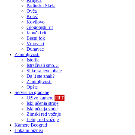
Krnjača
Padinska Skela
Ovča
Kotež
Kovilovo
Glogonjski rit
Jabučki rit
Besni fok
Vrbovski
Dunavac
Zanimljivosti
Istorija
Istraživali smo…
Slike sa leve obale
Da li ste znali?
Zanimljivosti
Opšte
Servisi za građane
Uživo kamere
HIT
Isključenja struje
Isključenja vode
Zimski red vožnje
Letnji red vožnje
Kamere Beograd
Lokalni biznisi