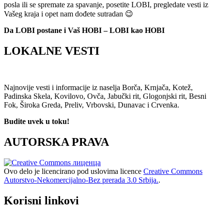
posla ili se spremate za spavanje, posetite LOBI, pregledate vesti iz
Vašeg kraja i opet nam dođete sutradan 😉
Da LOBI postane i Vaš HOBI – LOBI kao HOBI
LOKALNE VESTI
Najnovije vesti i informacije iz naselja Borča, Krnjača, Kotež,
Padinska Skela, Kovilovo, Ovča, Jabučki rit, Glogonjski rit, Besni
Fok, Široka Greda, Preliv, Vrbovski, Dunavac i Crvenka.
Budite uvek u toku!
AUTORSKA PRAVA
Ovo delo je licencirano pod uslovima licence
Creative Commons
Autorstvo-Nekomercijalno-Bez prerada 3.0 Srbija.
.
Korisni linkovi