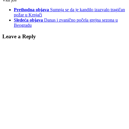
Prethodna objava
Sumnja se da je kandilo izazvalo tragičan
požar u Krnjači
Sledeća objava
Danas i zvanično počela grejna sezona u
Beogradu
Leave a Reply