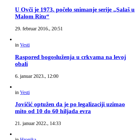
U Ovči je 1973. počelo snimanje serije „Salaš u
Malom Ritu“
29. februar 2016., 20:51
in
Vesti
Raspored bogosluženja u crkvama na levoj
obali
6. januar 2023., 12:00
in
Vesti
Jovičić optužen da je po legalizaciji uzimao
mito od 10 do 60 hiljada evra
21. januar 2022., 14:33
in
Hronika