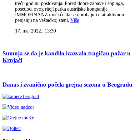
treću godinu poslovanja. Pored dobre zabave i šopinga,
posetioci ovog ritejl parka austrijske kompanija
IMMOFINANZ moći će da se oprobaju i u atraktivnom
penjanju na veštačkoj steni.
Više
17. maj 2022., 13:30
Sumnja se da je kandilo izazvalo tragičan požar u
Krnjači
Danas i zvanično počela grejna sezona u Beogradu