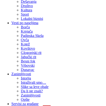
Dešavanja
Društvo
Kultura
Sport
Lokalni biznisi
Vesti po naseljima
Borča
Krnjača
Padinska Skela
Ovča
Kotež
Kovilovo
Glogonjski rit
Jabučki rit
Besni fok
Vrbovski
Dunavac
Zanimljivosti
Istorija
Istraživali smo…
Slike sa leve obale
Da li ste znali?
Zanimljivosti
Opšte
Servisi za građane