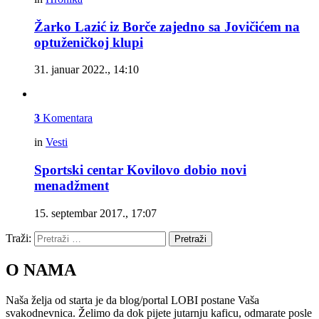
Žarko Lazić iz Borče zajedno sa Jovičićem na
optuženičkoj klupi
31. januar 2022., 14:10
3
Komentara
in
Vesti
Sportski centar Kovilovo dobio novi
menadžment
15. septembar 2017., 17:07
Traži:
Pretraži
O NAMA
Naša želja od starta je da blog/portal LOBI postane Vaša
svakodnevnica. Želimo da dok pijete jutarnju kaficu, odmarate posle