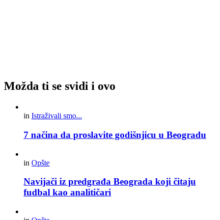
Možda ti se svidi i ovo
in
Istraživali smo...
7 načina da proslavite godišnjicu u Beogradu
in
Opšte
Navijači iz predgrađa Beograda koji čitaju
fudbal kao analitičari