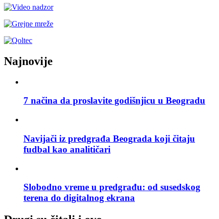
Najnovije
7 načina da proslavite godišnjicu u Beogradu
Navijači iz predgrađa Beograda koji čitaju
fudbal kao analitičari
Slobodno vreme u predgrađu: od susedskog
terena do digitalnog ekrana