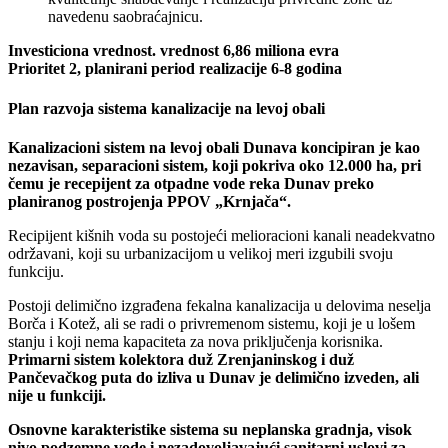
navedenu saobraćajnicu.
Investiciona vrednost. vrednost 6,86 miliona evra
Prioritet 2, planirani period realizacije 6-8 godina
Plan razvoja sistema kanalizacije na levoj obali
Kanalizacioni sistem na levoj obali Dunava koncipiran je kao
nezavisan, separacioni sistem, koji pokriva oko 12.000 ha, pri
čemu je recepijent za otpadne vode reka Dunav preko
planiranog postrojenja PPOV „Krnjača“.
Recipijent kišnih voda su postojeći melioracioni kanali neadekvatno
održavani, koji su urbanizacijom u velikoj meri izgubili svoju
funkciju.
Postoji delimično izgrađena fekalna kanalizacija u delovima neselja
Borča i Kotež, ali se radi o privremenom sistemu, koji je u lošem
stanju i koji nema kapaciteta za nova priključenja korisnika.
Primarni sistem kolektora duž Zrenjaninskog i duž
Pančevačkog puta do izliva u Dunav je delimično izveden, ali
nije u funkciji.
Osnovne karakteristike sistema su neplanska gradnja, visok
nivo podzemne vode i nezadovoljavajući sanitarni uslovi za