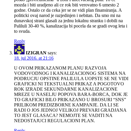
mozda i biti uradjeno ali ce rok biti verovatno 6 umesto 2
godne. Ostalo ce da ceka jer se ne vidi plan finansiranja. A
politicki ovaj narod je razjedinjen i nebitan. Da smo mi na
dunavskoj strani glasali za jednu lokalnu stranku i dobili na
Paliluli 30-40 %, kanalizacija bi pocela da se gradi ovog leta i
to svuda.
Reply
IZIGRAN
says:
18. jul 2016. at 21:16
U OVOM PRIKAZANOM PLANU RAZVOJA
VODOVODNOG I KANALIZACIONOG SISTEMA NA
PODRUCJU OPSTINE PALILULA UOPSTE SE NE VIDI
GRAFICKI NI TEKSTUALNI PRIKAZ A POGOTOVO
ROK IZRADE SEKUNDARNE KANALIZACIONE
MREZE U NASELJU POPOVA BARA-BORCA, DOK JE
TO GRAFICKI BILO PRIKAZANO U BROSURI “SNS”
PRILIKOM PREDIZBORNE KAMPANJE. DA LI SE
RADI O JOS JEDNOJ VELIKOJ PREVARI GRADJANA
TO JEST GLASACA? NEMOJTE SE VADITI NA
NEDOSTAJUCI REGULACIONI PLAN.
Reply