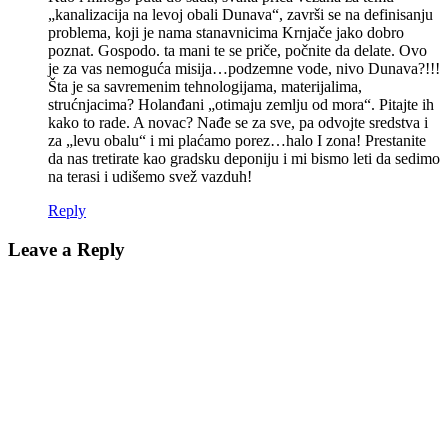
„kanalizacija na levoj obali Dunava“, završi se na definisanju
problema, koji je nama stanavnicima Krnjače jako dobro
poznat. Gospodo. ta mani te se priče, počnite da delate. Ovo
je za vas nemoguća misija…podzemne vode, nivo Dunava?!!!
Šta je sa savremenim tehnologijama, materijalima,
strućnjacima? Holanđani „otimaju zemlju od mora“. Pitajte ih
kako to rade. A novac? Nađe se za sve, pa odvojte sredstva i
za „levu obalu“ i mi plaćamo porez…halo I zona! Prestanite
da nas tretirate kao gradsku deponiju i mi bismo leti da sedimo
na terasi i udišemo svež vazduh!
Reply
Leave a Reply