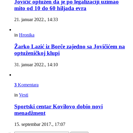
Jovičić optužen da je po legalizaciji uzimao
mito od 10 do 60 hiljada evra
21. januar 2022., 14:33
in
Hronika
Žarko Lazić iz Borče zajedno sa Jovičićem na
optuženičkoj klupi
31. januar 2022., 14:10
3
Komentara
in
Vesti
Sportski centar Kovilovo dobio novi
menadžment
15. septembar 2017., 17:07