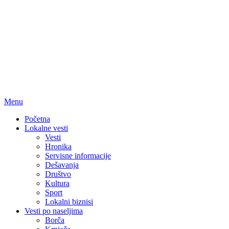
Menu
Početna
Lokalne vesti
Vesti
Hronika
Servisne informacije
Dešavanja
Društvo
Kultura
Sport
Lokalni biznisi
Vesti po naseljima
Borča