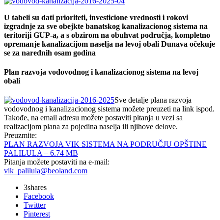
U tabeli su dati prioriteti, investicione vrednosti i rokovi
izgradnje za sve obejkte banatskog kanalizacionog sistema na
teritoriji GUP-a, a s obzirom na obuhvat područja, kompletno
opremanje kanalizacijom naselja na levoj obali Dunava očekuje
se za narednih osam godina
Plan razvoja vodovodnog i kanalizacionog sistema na levoj
obali
Sve detalje plana razvoja
vodovodnog i kanalizacionog sistema možete preuzeti na link ispod.
Takođe, na email adresu možete postaviti pitanja u vezi sa
realizacijom plana za pojedina naselja ili njihove delove.
Preuzmite:
PLAN RAZVOJA VIK SISTEMA NA PODRUČJU OPŠTINE
PALILULA – 6.74 MB
Pitanja možete postaviti na e-mail:
vik_palilula@beoland.com
3
shares
Facebook
Twitter
Pinterest