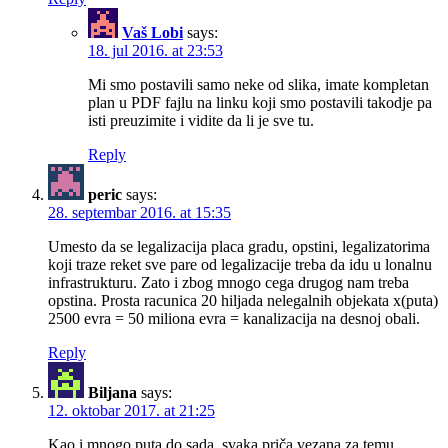
Vaš Lobi
says:
18. jul 2016. at 23:53
Mi smo postavili samo neke od slika, imate kompletan
plan u PDF fajlu na linku koji smo postavili takodje pa
isti preuzimite i vidite da li je sve tu.
Reply
peric
says:
28. septembar 2016. at 15:35
Umesto da se legalizacija placa gradu, opstini, legalizatorima
koji traze reket sve pare od legalizacije treba da idu u lonalnu
infrastrukturu. Zato i zbog mnogo cega drugog nam treba
opstina. Prosta racunica 20 hiljada nelegalnih objekata x(puta)
2500 evra = 50 miliona evra = kanalizacija na desnoj obali.
Reply
Biljana
says:
12. oktobar 2017. at 21:25
Kao i mnogo puta do sada, svaka priča vezana za temu