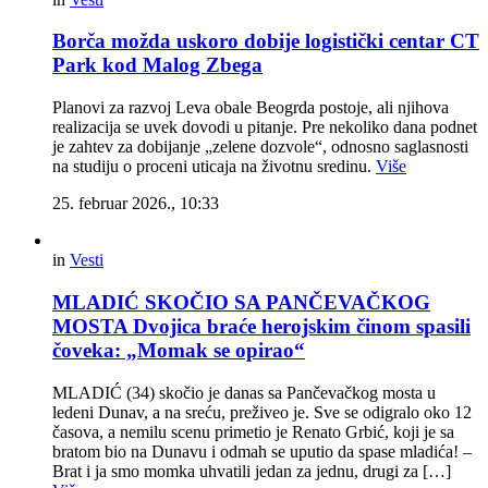
Borča možda uskoro dobije logistički centar CT
Park kod Malog Zbega
Planovi za razvoj Leva obale Beogrda postoje, ali njihova
realizacija se uvek dovodi u pitanje. Pre nekoliko dana podnet
je zahtev za dobijanje „zelene dozvole“, odnosno saglasnosti
na studiju o proceni uticaja na životnu sredinu.
Više
25. februar 2026., 10:33
in
Vesti
MLADIĆ SKOČIO SA PANČEVAČKOG
MOSTA Dvojica braće herojskim činom spasili
čoveka: „Momak se opirao“
MLADIĆ (34) skočio je danas sa Pančevačkog mosta u
ledeni Dunav, a na sreću, preživeo je. Sve se odigralo oko 12
časova, a nemilu scenu primetio je Renato Grbić, koji je sa
bratom bio na Dunavu i odmah se uputio da spase mladića! –
Brat i ja smo momka uhvatili jedan za jednu, drugi za […]