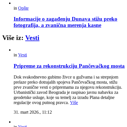
in
Opšte
Informacije o zagađenju Dunava stižu preko
fotografija, a zvanična merenja kasne
Više iz:
Vesti
in
Vesti
Pripreme za rekonstrukciju Pančevačkog mosta
Dok svakodnevno gubimo živce u gužvama i sa strepnjom
prelaze preko dotrajalih spojeva Pančevačkog mosta, stižu
prve zvanične vesti o pripremama za njegovu rekonstrukciju.
Urbanistički zavod Beograda je raspisao javnu nabavku za
geodetske usluge, koje su temelj za izradu Plana detaljne
regulacije ovog putnog pravca.
Više
31. mart 2026., 11:12
in
Vesti