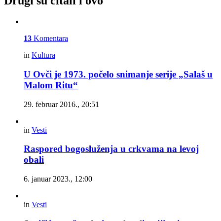
Drugi su čitali i ovo
13
Komentara
in
Kultura
U Ovči je 1973. počelo snimanje serije „Salaš u
Malom Ritu“
29. februar 2016., 20:51
in
Vesti
Raspored bogosluženja u crkvama na levoj
obali
6. januar 2023., 12:00
in
Vesti