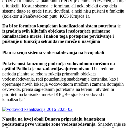
do izliva u Dunav sa planiranim PPOV je delimično izveden, ali nije
u funkciji. Kostur sistema je formiran, ali neki objekti ovog dela
sistema dugo se grade i nisu dovršeni, a neki nisu pušteni u funkciju
(kolektor u Pančevačkom putu, KCS Krnjača 1).
Da bi se formirao kompletan kanalizacioni sistem potrebna je
izgradnja svih ključnih objekata i nedostajeće primarne
kanalizacione mreže, i nakon toga postepeno povizivanje i
puštanje u funkciju sekundarne mreže u naseljima
Plan razvoja sistema vodosnabdevanja na levoj obali
Pokrivenost konzumog područja vodovodnom mrežom na
opštini Palilula je na zadovoljavajućem nivou.
U narednom
periodu planira se rekonstrukcija primarnih objekata
vodosnabdevanja, radi pouzdanijeg snabdevanja korisnika, kao i
opremanje novih lokacija vodovodnom mrežom i zamena dotrajalih
cevovoda, prema sagledanim potrebama na terenu i utvrđenim
prioritetima korisnika mreže JKP „Beogradski vodovod i
kanalizacija“.
Naselja na levoj obali Dunava pripradaju banatskom
podsistemu prve visinske zone vodosnabdevanja.
Snabdevanje se