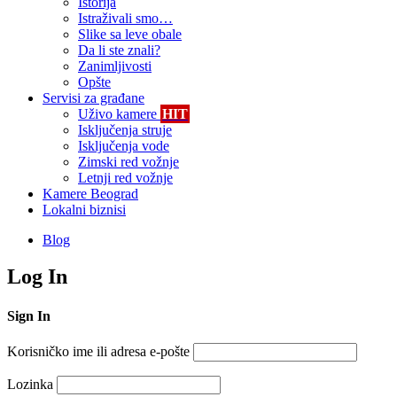
Istorija
Istraživali smo…
Slike sa leve obale
Da li ste znali?
Zanimljivosti
Opšte
Servisi za građane
Uživo kamere
HIT
Isključenja struje
Isključenja vode
Zimski red vožnje
Letnji red vožnje
Kamere Beograd
Lokalni biznisi
Blog
Log In
Sign In
Korisničko ime ili adresa e-pošte
Lozinka