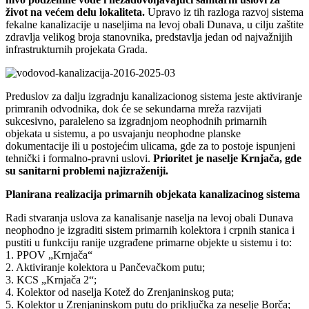
život na većem delu lokaliteta.
Upravo iz tih razloga razvoj sistema
fekalne kanalizacije u naseljima na levoj obali Dunava, u cilju zaštite
zdravlja velikog broja stanovnika, predstavlja jedan od najvažnijih
infrastrukturnih projekata Grada.
Preduslov za dalju izgradnju kanalizacionog sistema jeste aktiviranje
primranih odvodnika, dok će se sekundarna mreža razvijati
sukcesivno, paraleleno sa izgradnjom neophodnih primarnih
objekata u sistemu, a po usvajanju neophodne planske
dokumentacije ili u postojećim ulicama, gde za to postoje ispunjeni
tehnički i formalno-pravni uslovi.
Prioritet je naselje Krnjača, gde
su sanitarni problemi najizraženiji.
Planirana realizacija primarnih objekata kanalizacinog sistema
Radi stvaranja uslova za kanalisanje naselja na levoj obali Dunava
neophodno je izgraditi sistem primarnih kolektora i crpnih stanica i
pustiti u funkciju ranije uzgrađene primarne objekte u sistemu i to:
1. PPOV „Krnjača“
2. Aktiviranje kolektora u Pančevačkom putu;
3. KCS „Krnjača 2“;
4. Kolektor od naselja Kotež do Zrenjaninskog puta;
5. Kolektor u Zrenjaninskom putu do priključka za neselje Borča;