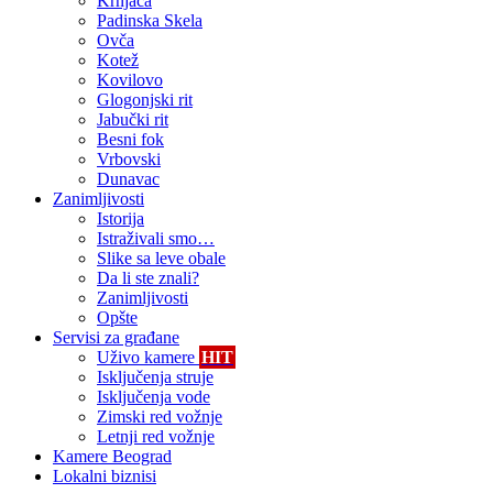
Krnjača
Padinska Skela
Ovča
Kotež
Kovilovo
Glogonjski rit
Jabučki rit
Besni fok
Vrbovski
Dunavac
Zanimljivosti
Istorija
Istraživali smo…
Slike sa leve obale
Da li ste znali?
Zanimljivosti
Opšte
Servisi za građane
Uživo kamere
HIT
Isključenja struje
Isključenja vode
Zimski red vožnje
Letnji red vožnje
Kamere Beograd
Lokalni biznisi