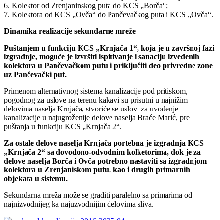
6. Kolektor od Zrenjaninskog puta do KCS „Borča“;
7. Kolektora od KCS „Ovča“ do Pančevačkog puta i KCS „Ovča“.
Dinamika realizacije sekundarne mreže
Puštanjem u funkciju KCS „Krnjača 1“, koja je u završnoj fazi
izgradnje, moguće je izvršiti ispitivanje i sanaciju izvedenih
kolektora u Pančevačkom putu i priključiti deo privredne zone
uz Pančevački put.
Primenom alternativnog sistema kanalizacije pod pritiskom,
pogodnog za uslove na terenu kakavi su prisutni u najnižim
delovima naselja Krnjača, stvoriće se uslovi za uvođenje
kanalizacije u najugroženije delove naselja Braće Marić, pre
puštanja u funkciju KCS „Krnjača 2“.
Za ostale delove naselja Krnjača portebna je izgradnja KCS
„Krnjača 2“ sa dovodono-odvodnim kolketorima, dok je za
delove naselja Borča i Ovča potrebno nastaviti sa izgradnjom
kolektora u Zrenjaniskom putu, kao i drugih primarnih
objekata u sistemu.
Sekundarna mreža može se graditi paralelno sa primarima od
najnizvodnijeg ka najuzvodnijim delovima sliva.