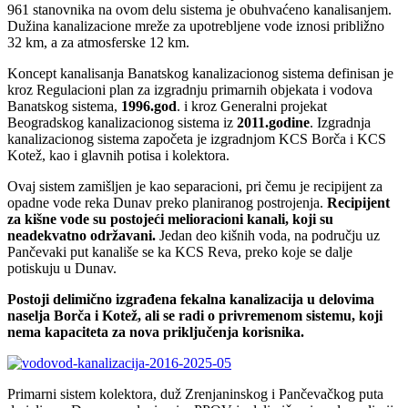
961 stanovnika na ovom delu sistema je obuhvaćeno kanalisanjem.
Dužina kanalizacione mreže za upotrebljene vode iznosi približno
32 km, a za atmosferske 12 km.
Koncept kanalisanja Banatskog kanalizacionog sistema definisan je
kroz Regulacioni plan za izgradnju primarnih objekata i vodova
Banatskog sistema,
1996.god
. i kroz Generalni projekat
Beogradskog kanalizacionog sistema iz
2011.godine
. Izgradnja
kanalizacionog sistema započeta je izgradnjom KCS Borča i KCS
Kotež, kao i glavnih potisa i kolektora.
Ovaj sistem zamišljen je kao separacioni, pri čemu je recipijent za
opadne vode reka Dunav preko planiranog postrojenja.
Recipijent
za kišne vode su postojeći melioracioni kanali, koji su
neadekvatno održavani.
Jedan deo kišnih voda, na području uz
Pančevaki put kanališe se ka KCS Reva, preko koje se dalje
potiskuju u Dunav.
Postoji delimično izgrađena fekalna kanalizacija u delovima
naselja Borča i Kotež, ali se radi o privremenom sistemu, koji
nema kapaciteta za nova priključenja korisnika.
Primarni sistem kolektora, duž Zrenjaninskog i Pančevačkog puta