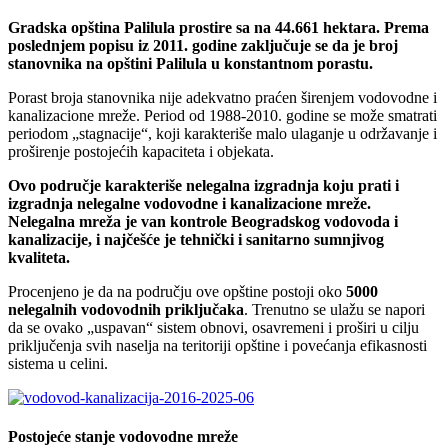
Gradska opština Palilula prostire sa na 44.661 hektara. Prema
poslednjem popisu iz 2011. godine zaključuje se da je broj
stanovnika na opštini Palilula u konstantnom porastu.
Porast broja stanovnika nije adekvatno praćen širenjem vodovodne i
kanalizacione mreže. Period od 1988-2010. godine se može smatrati
periodom „stagnacije“, koji karakteriše malo ulaganje u održavanje i
proširenje postojećih kapaciteta i objekata.
Ovo područje karakteriše nelegalna izgradnja koju prati i
izgradnja nelegalne vodovodne i kanalizacione mreže.
Nelegalna mreža je van kontrole Beogradskog vodovoda i
kanalizacije, i najčešće je tehnički i sanitarno sumnjivog
kvaliteta.
Procenjeno je da na području ove opštine postoji oko
5000
nelegalnih vodovodnih priključaka
. Trenutno se ulažu se napori
da se ovako „uspavan“ sistem obnovi, osavremeni i proširi u cilju
priključenja svih naselja na teritoriji opštine i povećanja efikasnosti
sistema u celini.
Postojeće stanje vodovodne mreže