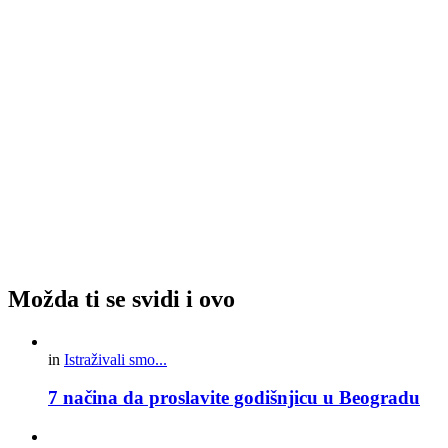
Možda ti se svidi i ovo
in
Istraživali smo...
7 načina da proslavite godišnjicu u Beogradu