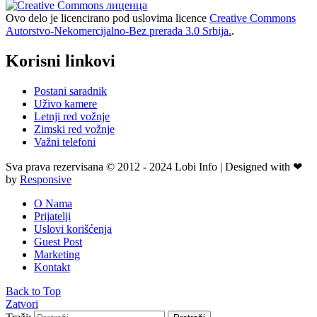
Ovo delo je licencirano pod uslovima licence
Creative Commons
Autorstvo-Nekomercijalno-Bez prerada 3.0 Srbija.
.
Korisni linkovi
Postani saradnik
Uživo kamere
Letnji red vožnje
Zimski red vožnje
Važni telefoni
Sva prava rezervisana © 2012 - 2024 Lobi Info | Designed with ❤
by
Responsive
O Nama
Prijatelji
Uslovi korišćenja
Guest Post
Marketing
Kontakt
Back to Top
Zatvori