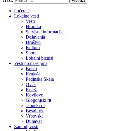
Traži:
Pretraži
Početna
Lokalne vesti
Vesti
Hronika
Servisne informacije
Dešavanja
Društvo
Kultura
Sport
Lokalni biznisi
Vesti po naseljima
Borča
Krnjača
Padinska Skela
Ovča
Kotež
Kovilovo
Glogonjski rit
Jabučki rit
Besni fok
Vrbovski
Dunavac
Zanimljivosti