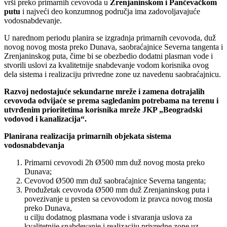
vrši preko primarnih cevovoda u
Zrenjaninskom i Pančevačkom
putu
i najveći deo konzumnog područja ima zadovoljavajuće
vodosnabdevanje.
U narednom periodu planira se izgradnja primarnih cevovoda, duž
novog novog mosta preko Dunava, saobraćajnice Severna tangenta i
Zrenjaninskog puta, čime bi se obezbedio dodatni plasman vode i
stvorili uslovi za kvalitetnije snabdevanje vodom korisnika ovog
dela sistema i realizaciju privredne zone uz navedenu saobraćajnicu.
Razvoj nedostajuće sekundarne mreže i zamena dotrajalih
cevovoda odvijaće se prema sagledanim potrebama na terenu i
utvrđenim prioritetima korisnika mreže JKP „Beogradski
vodovod i kanalizacija“.
Planirana realizacija primarnih objekata sistema
vodosnabdevanja
Primarni cevovodi 2h Ø500 mm duž novog mosta preko
Dunava;
Cevovod Ø500 mm duž saobraćajnice Severna tangenta;
Produžetak cevovoda Ø500 mm duž Zrenjaninskog puta i
povezivanje u prsten sa cevovodom iz pravca novog mosta
preko Dunava,
u cilju dodatnog plasmana vode i stvaranja uslova za
kvalitetnije snabdevanje i realizaciju privredne zone uz