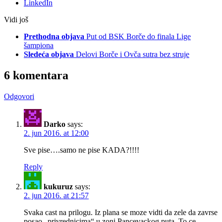
LinkedIn
Vidi još
Prethodna objava
Put od BSK Borče do finala Lige
šampiona
Sledeća objava
Delovi Borče i Ovča sutra bez struje
6 komentara
Odgovori
Darko
says:
2. jun 2016. at 12:00
Sve pise….samo ne pise KADA?!!!!
Reply
kukuruz
says:
2. jun 2016. at 21:57
Svaka cast na prilogu. Iz plana se moze vidti da zele da zavrse
posao „privrednicima“ u zoni Pancevackog puta. To ce