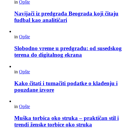
in
Opšte
Navijači iz predgrađa Beograda koji čitaju
fudbal kao analitičari
in
Opšte
Slobodno vreme u predgrađu: od susedskog
terena do digitalnog ekrana
in
Opšte
Kako čitati i tumačiti podatke o klađenju i
pouzdane izvore
in
Opšte
Muška torbica oko struka – praktičan stil i
trendi ženske torbice oko struka