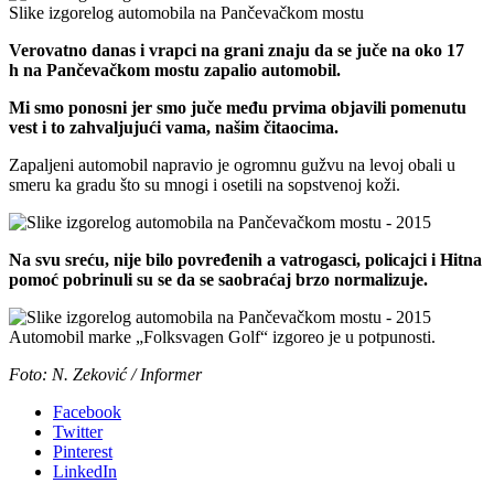
Slike izgorelog automobila na Pančevačkom mostu
Verovatno danas i vrapci na grani znaju da se juče na oko 17
h na Pančevačkom mostu zapalio automobil.
Mi smo ponosni jer smo juče među prvima objavili pomenutu
vest i to zahvaljujući vama, našim čitaocima.
Zapaljeni automobil napravio je ogromnu gužvu na levoj obali u
smeru ka gradu što su mnogi i osetili na sopstvenoj koži.
Na svu sreću, nije bilo povređenih a vatrogasci, policajci i Hitna
pomoć pobrinuli su se da se saobraćaj brzo normalizuje.
Automobil marke „Folksvagen Golf“ izgoreo je u potpunosti.
Foto: N. Zeković / Informer
Facebook
Twitter
Pinterest
LinkedIn