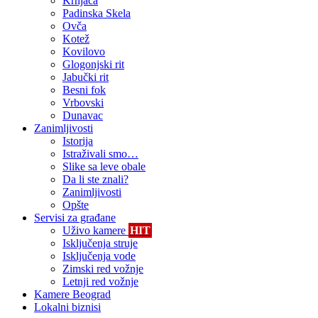
Krnjača
Padinska Skela
Ovča
Kotež
Kovilovo
Glogonjski rit
Jabučki rit
Besni fok
Vrbovski
Dunavac
Zanimljivosti
Istorija
Istraživali smo…
Slike sa leve obale
Da li ste znali?
Zanimljivosti
Opšte
Servisi za građane
Uživo kamere
HIT
Isključenja struje
Isključenja vode
Zimski red vožnje
Letnji red vožnje
Kamere Beograd
Lokalni biznisi