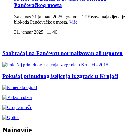
Pančevačkog mosta
Za danas 31.januara 2025. godine u 17 časova najavljena je
blokada Pančevačkog mosta.
Više
31. januar 2025., 11:46
Saobraćaj na Pančevcu normalizovan ali usporen
Pokušaj prinudnog iseljenja iz zgrade u Krnjači
Najnovije