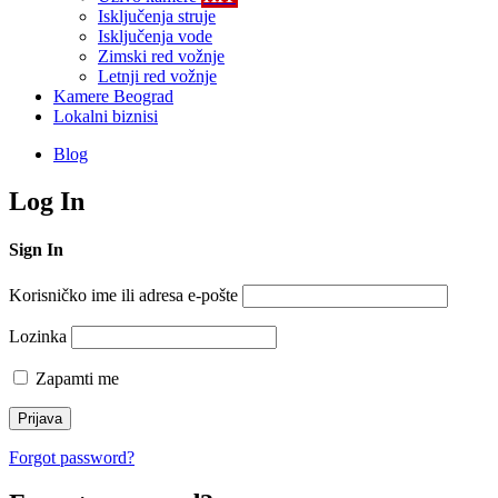
Isključenja struje
Isključenja vode
Zimski red vožnje
Letnji red vožnje
Kamere Beograd
Lokalni biznisi
Blog
Log In
Sign In
Korisničko ime ili adresa e-pošte
Lozinka
Zapamti me
Forgot password?