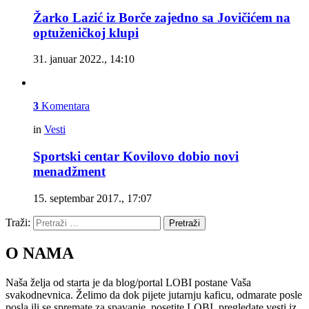
Žarko Lazić iz Borče zajedno sa Jovičićem na
optuženičkoj klupi
31. januar 2022., 14:10
3
Komentara
in
Vesti
Sportski centar Kovilovo dobio novi
menadžment
15. septembar 2017., 17:07
Traži:
Pretraži
O NAMA
Naša želja od starta je da blog/portal LOBI postane Vaša
svakodnevnica. Želimo da dok pijete jutarnju kaficu, odmarate posle
posla ili se spremate za spavanje, posetite LOBI, pregledate vesti iz