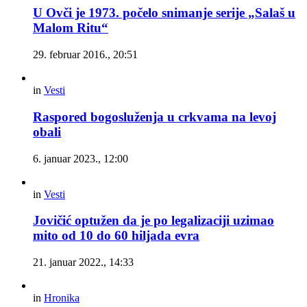
U Ovči je 1973. počelo snimanje serije „Salaš u
Malom Ritu“
29. februar 2016., 20:51
in
Vesti
Raspored bogosluženja u crkvama na levoj
obali
6. januar 2023., 12:00
in
Vesti
Jovičić optužen da je po legalizaciji uzimao
mito od 10 do 60 hiljada evra
21. januar 2022., 14:33
in
Hronika