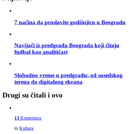
7 načina da proslavite godišnjicu u Beogradu
Navijači iz predgrađa Beograda koji čitaju
fudbal kao analitičari
Slobodno vreme u predgrađu: od susedskog
terena do digitalnog ekrana
Drugi su čitali i ovo
13
Komentara
in
Kultura