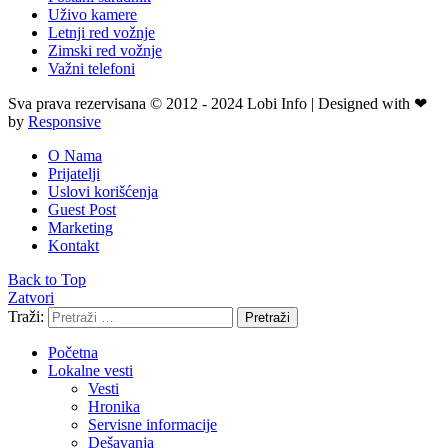
Uživo kamere
Letnji red vožnje
Zimski red vožnje
Važni telefoni
Sva prava rezervisana © 2012 - 2024 Lobi Info | Designed with ❤
by
Responsive
O Nama
Prijatelji
Uslovi korišćenja
Guest Post
Marketing
Kontakt
Back to Top
Zatvori
Traži:
Pretraži
Početna
Lokalne vesti
Vesti
Hronika
Servisne informacije
Dešavanja