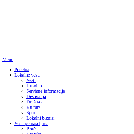
Menu
Početna
Lokalne vesti
Vesti
Hronika
Servisne informacije
Dešavanja
Društvo
Kultura
Sport
Lokalni biznisi
Vesti po naseljima
Borča