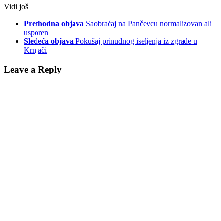
Vidi još
Prethodna objava
Saobraćaj na Pančevcu normalizovan ali
usporen
Sledeća objava
Pokušaj prinudnog iseljenja iz zgrade u
Krnjači
Leave a Reply