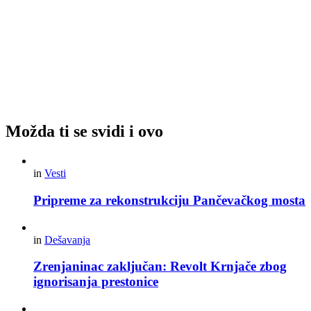
Možda ti se svidi i ovo
in
Vesti
Pripreme za rekonstrukciju Pančevačkog mosta
in
Dešavanja
Zrenjaninac zaključan: Revolt Krnjače zbog
ignorisanja prestonice