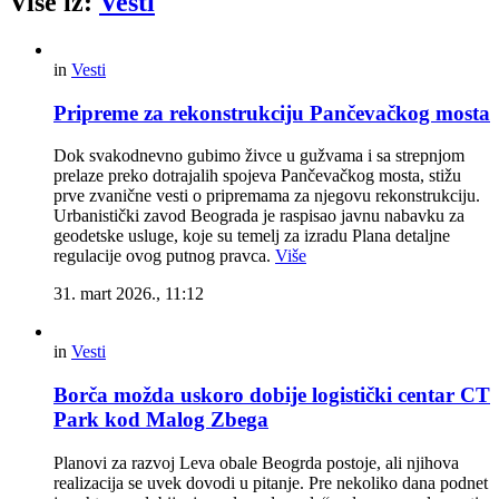
Više iz:
Vesti
in
Vesti
Pripreme za rekonstrukciju Pančevačkog mosta
Dok svakodnevno gubimo živce u gužvama i sa strepnjom
prelaze preko dotrajalih spojeva Pančevačkog mosta, stižu
prve zvanične vesti o pripremama za njegovu rekonstrukciju.
Urbanistički zavod Beograda je raspisao javnu nabavku za
geodetske usluge, koje su temelj za izradu Plana detaljne
regulacije ovog putnog pravca.
Više
31. mart 2026., 11:12
in
Vesti
Borča možda uskoro dobije logistički centar CT
Park kod Malog Zbega
Planovi za razvoj Leva obale Beogrda postoje, ali njihova
realizacija se uvek dovodi u pitanje. Pre nekoliko dana podnet