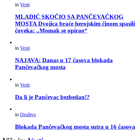
in
Vesti
MLADIĆ SKOČIO SA PANČEVAČKOG
MOSTA Dvojica braće herojskim činom spasili
čoveka: „Momak se opirao“
in
Vesti
NAJAVA: Danas u 17 časova blokada
Pančevačkog mosta
in
Vesti
Da li je Pančevac bezbedan!?
in
Društvo
Blokada Pančevačkog mosta sutra u 16 časova