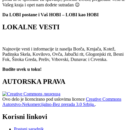
Vašeg kraja i opet nam dođete sutradan 😉
Da LOBI postane i Vaš HOBI – LOBI kao HOBI
LOKALNE VESTI
Najnovije vesti i informacije iz naselja Borča, Krnjača, Kotež,
Padinska Skela, Kovilovo, Ovča, Jabučki rit, Glogonjski rit, Besni
Fok, Široka Greda, Preliv, Vrbovski, Dunavac i Crvenka.
Budite uvek u toku!
AUTORSKA PRAVA
Ovo delo je licencirano pod uslovima licence
Creative Commons
Autorstvo-Nekomercijalno-Bez prerada 3.0 Srbija.
.
Korisni linkovi
Postani saradnik