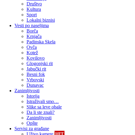
Društvo
Kultura
Sport
Lokalni biznisi
Vesti po naseljima
Borča
Krnjača
Padinska Skela
Ovča
Kotež
Kovilovo
Glogonjski rit
Jabučki rit
Besni fok
Vrbovski
Dunavac
Zanimljivosti
Istorija
Istraživali smo…
Slike sa leve obale
Da li ste znali?
Zanimljivosti
Opšte
Servisi za građane
Uživo kamere
HIT