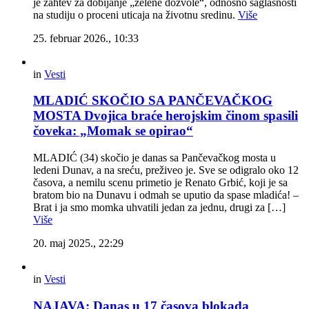
je zahtev za dobijanje „zelene dozvole“, odnosno saglasnosti
na studiju o proceni uticaja na životnu sredinu.
Više
25. februar 2026., 10:33
in
Vesti
MLADIĆ SKOČIO SA PANČEVAČKOG
MOSTA Dvojica braće herojskim činom spasili
čoveka: „Momak se opirao“
MLADIĆ (34) skočio je danas sa Pančevačkog mosta u
ledeni Dunav, a na sreću, preživeo je. Sve se odigralo oko 12
časova, a nemilu scenu primetio je Renato Grbić, koji je sa
bratom bio na Dunavu i odmah se uputio da spase mladića! –
Brat i ja smo momka uhvatili jedan za jednu, drugi za […]
Više
20. maj 2025., 22:29
in
Vesti
NAJAVA: Danas u 17 časova blokada