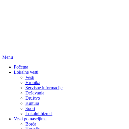
Menu
Početna
Lokalne vesti
Vesti
Hronika
Servisne informacije
Dešavanja
Društvo
Kultura
Sport
Lokalni biznisi
Vesti po naseljima
Borča