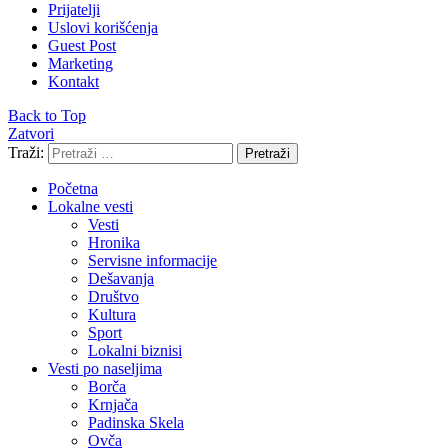
Prijatelji
Uslovi korišćenja
Guest Post
Marketing
Kontakt
Back to Top
Zatvori
Traži:
Pretraži
Početna
Lokalne vesti
Vesti
Hronika
Servisne informacije
Dešavanja
Društvo
Kultura
Sport
Lokalni biznisi
Vesti po naseljima
Borča
Krnjača
Padinska Skela
Ovča