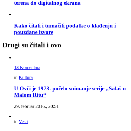
terena do digitalnog ekrana
Kako čitati i tumačiti podatke o klađenju i
pouzdane izvore
Drugi su čitali i ovo
13
Komentara
in
Kultura
U Ovči je 1973. počelo snimanje serije „Salaš u
Malom Ritu“
29. februar 2016., 20:51
in
Vesti