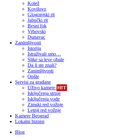
Kotež
Kovilovo
Glogonjski rit
Jabučki rit
Besni fok
Vrbovski
Dunavac
Zanimljivosti
Istorija
Istraživali smo…
Slike sa leve obale
Da li ste znali?
Zanimljivosti
Opšte
Servisi za građane
Uživo kamere
HIT
Isključenja struje
Isključenja vode
Zimski red vožnje
Letnji red vožnje
Kamere Beograd
Lokalni biznisi
Blog