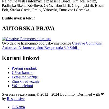
Najnovije vesti i informacije iz naselja Borča, Krnjača, Kotež,
Padinska Skela, Kovilovo, Ovča, Jabučki rit, Glogonjski rit, Besni
Fok, Široka Greda, Preliv, Vrbovski, Dunavac i Crvenka.
Budite uvek u toku!
AUTORSKA PRAVA
Ovo delo je licencirano pod uslovima licence
Creative Commons
Autorstvo-Nekomercijalno-Bez prerada 3.0 Srbija.
.
Korisni linkovi
Postani saradnik
Uživo kamere
Letnji red vožnje
Zimski red vožnje
Važni telefoni
Sva prava rezervisana © 2012 - 2024 Lobi Info | Designed with ❤
by
Responsive
O Nama