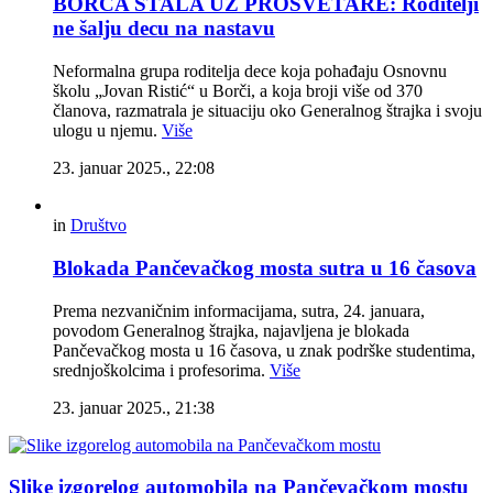
BORČA STALA UZ PROSVETARE: Roditelji
ne šalju decu na nastavu
Neformalna grupa roditelja dece koja pohađaju Osnovnu
školu „Jovan Ristić“ u Borči, a koja broji više od 370
članova, razmatrala je situaciju oko Generalnog štrajka i svoju
ulogu u njemu.
Više
23. januar 2025., 22:08
in
Društvo
Blokada Pančevačkog mosta sutra u 16 časova
Prema nezvaničnim informacijama, sutra, 24. januara,
povodom Generalnog štrajka, najavljena je blokada
Pančevačkog mosta u 16 časova, u znak podrške studentima,
srednjoškolcima i profesorima.
Više
23. januar 2025., 21:38
Slike izgorelog automobila na Pančevačkom mostu