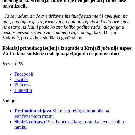
onemogućila. Stručnjaci kažu da je ovo još jedan primer loše
privatizacije.
„
Ja se nadam da će sve državne institucije razumeti i apelujem na
njih, i na agenciju za privatizaciju i na novog vlasnika da ove ljude
ne ostave na ledini posle ko zna koliko godina rada i ulaganja u
nekom bivšem sistemu za stambenu izgradnju
„, kaže Dušan
Vuković, predsednik sindikata građevinara.
Pokušaj prinudnog iseljenja iz zgrade u Krnjači juče nije uspeo.
Za 15 dana sudski izvršitelji najavljuju da će ponovo doći.
Izvor: RTS
Facebook
Twitter
Pinterest
LinkedIn
Vidi još
Prethodna objava
Slike izgorelog automobila na
Pančevačkom mostu
Sledeća objava
Pola Pančevačkog mosta ka levoj obali u
mraku