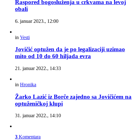
Raspored bogosluženja u crkvama na levoj
obali
6. januar 2023., 12:00
in
Vesti
Jovičić optužen da je po legalizaciji uzimao
mito od 10 do 60 hiljada evra
21. januar 2022., 14:33
in
Hronika
Žarko Lazić iz Borče zajedno sa Jovičićem na
optuženičkoj klupi
31. januar 2022., 14:10
3
Komentara