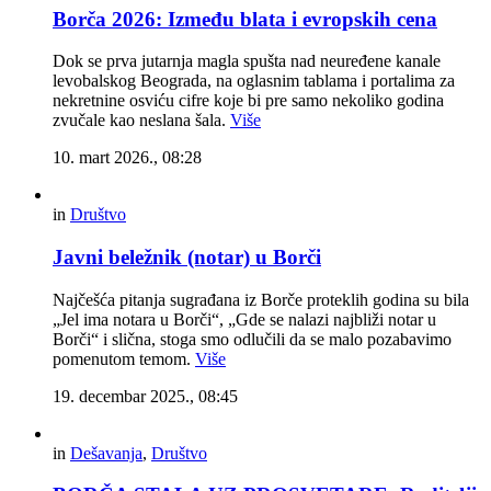
Borča 2026: Između blata i evropskih cena
Dok se prva jutarnja magla spušta nad neuređene kanale
levobalskog Beograda, na oglasnim tablama i portalima za
nekretnine osviću cifre koje bi pre samo nekoliko godina
zvučale kao neslana šala.
Više
10. mart 2026., 08:28
in
Društvo
Javni beležnik (notar) u Borči
Najčešća pitanja sugrađana iz Borče proteklih godina su bila
„Jel ima notara u Borči“, „Gde se nalazi najbliži notar u
Borči“ i slična, stoga smo odlučili da se malo pozabavimo
pomenutom temom.
Više
19. decembar 2025., 08:45
in
Dešavanja
,
Društvo