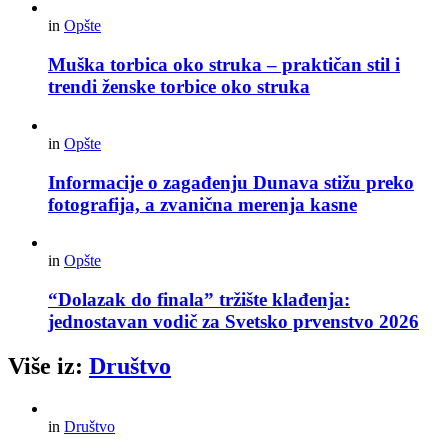
in
Opšte
Muška torbica oko struka – praktičan stil i
trendi ženske torbice oko struka
in
Opšte
Informacije o zagađenju Dunava stižu preko
fotografija, a zvanična merenja kasne
in
Opšte
“Dolazak do finala” tržište klađenja:
jednostavan vodič za Svetsko prvenstvo 2026
Više iz:
Društvo
in
Društvo