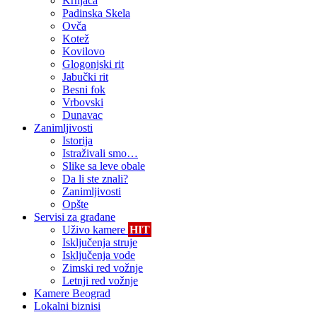
Krnjača
Padinska Skela
Ovča
Kotež
Kovilovo
Glogonjski rit
Jabučki rit
Besni fok
Vrbovski
Dunavac
Zanimljivosti
Istorija
Istraživali smo…
Slike sa leve obale
Da li ste znali?
Zanimljivosti
Opšte
Servisi za građane
Uživo kamere
HIT
Isključenja struje
Isključenja vode
Zimski red vožnje
Letnji red vožnje
Kamere Beograd
Lokalni biznisi