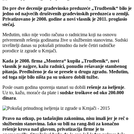
Do pre dve decenije građevinsko preduzeće „Trudbenik“ bilo je
jedno od najvećih društvenih građevinskih preduzeća u zemlji.
Privatizovano je 2008. godine a novi vlasnik je 2011. proglasio
stečaj.
Međutim, niko nije vodio računa o radnicima koji na osnovu
privremenih rešenja godinama žive u službenim stanovima. Sudski
izvršitelji danas su pokušali prinudno da isele četiri radničke
porodice iz zgrade u Krnjači.
Kada je 2008. firma „Montera“ kupila „Trudbenik“, novi
vlasnik je najpre, kažu radnici, ponudio rešavanje stambenog
pitanja. Predloženo je da se presele u drugu zgradu. Međutim,
od toga nije bilo ništa pa su uskoro dobili tužbe.
Posle osam godina sporenja stanari su dobili
rešenje za iseljenje
.
Uz to, kažu, moraće da plate i
sudske troškove od oko 200.000
dinara
.
Pravo na otkup, po tadašnjim zakonima, nisu imali jer je reč o
službenim stanovima. Iako su bili na rang-listi za konačno
rešenje krova nad glavom, privatizacija firme je to