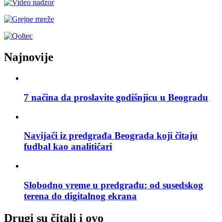
Najnovije
7 načina da proslavite godišnjicu u Beogradu
Navijači iz predgrađa Beograda koji čitaju
fudbal kao analitičari
Slobodno vreme u predgrađu: od susedskog
terena do digitalnog ekrana
Drugi su čitali i ovo