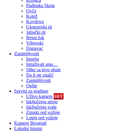
Krnjača
Padinska Skela
Ovča
Kotež
Kovilovo
Glogonjski rit
Jabučki rit
Besni fok
Vrbovski
Dunavac
Zanimljivosti
Istorija
Istraživali smo…
Slike sa leve obale
Da li ste znali?
Zanimljivosti
Opšte
Servisi za građane
Uživo kamere
HIT
Isključenja struje
Isključenja vode
Zimski red vožnje
Letnji red vožnje
Kamere Beograd
Lokalni biznisi