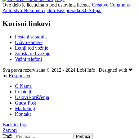
Ovo delo je licencirano pod uslovima licence
Creative Commons
Autorstvo-Nekomercijalno-Bez prerada 3.0 Srbija.
.
Korisni linkovi
Postani saradnik
Uživo kamere
Letnji red vožnje
Zimski red vožnje
Važni telefoni
Sva prava rezervisana © 2012 - 2024 Lobi Info | Designed with ❤
by
Responsive
O Nama
Prijatelji
Uslovi korišćenja
Guest Post
Marketing
Kontakt
Back to Top
Zatvori
Traži:
Pretraži