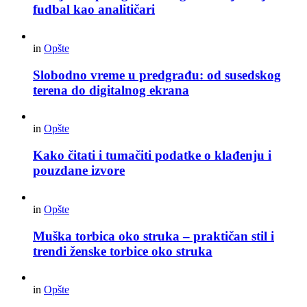
fudbal kao analitičari
in
Opšte
Slobodno vreme u predgrađu: od susedskog
terena do digitalnog ekrana
in
Opšte
Kako čitati i tumačiti podatke o klađenju i
pouzdane izvore
in
Opšte
Muška torbica oko struka – praktičan stil i
trendi ženske torbice oko struka
in
Opšte