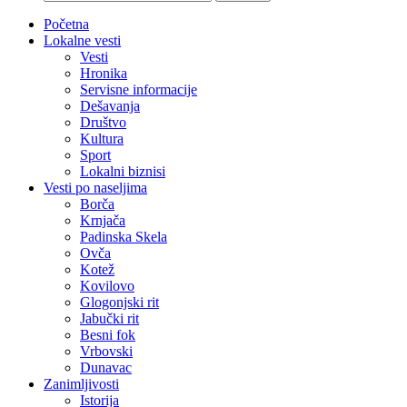
Početna
Lokalne vesti
Vesti
Hronika
Servisne informacije
Dešavanja
Društvo
Kultura
Sport
Lokalni biznisi
Vesti po naseljima
Borča
Krnjača
Padinska Skela
Ovča
Kotež
Kovilovo
Glogonjski rit
Jabučki rit
Besni fok
Vrbovski
Dunavac
Zanimljivosti
Istorija