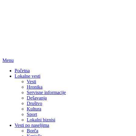
Menu
Početna
Lokalne vesti
Vesti
Hronika
Servisne informacije
Dešavanja
Društvo
Kultura
Sport
Lokalni biznisi
Vesti po naseljima
Borča