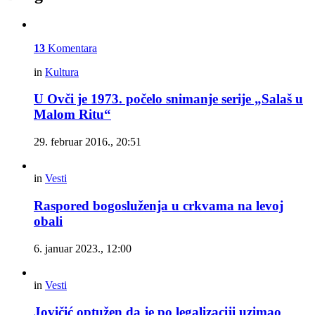
13
Komentara
in
Kultura
U Ovči je 1973. počelo snimanje serije „Salaš u
Malom Ritu“
29. februar 2016., 20:51
in
Vesti
Raspored bogosluženja u crkvama na levoj
obali
6. januar 2023., 12:00
in
Vesti
Jovičić optužen da je po legalizaciji uzimao