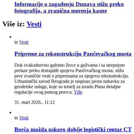
Informacije o zagađenju Dunava stižu preko
fotografija, a zvanična merenja kasne
Više iz:
Vesti
in
Vesti
Pripreme za rekonstrukciju Pančevačkog mosta
Dok svakodnevno gubimo živce u gužvama i sa strepnjom
prelaze preko dotrajalih spojeva Pančevačkog mosta, stižu
prve zvanične vesti o pripremama za njegovu rekonstrukciju.
Urbanistički zavod Beograda je raspisao javnu nabavku za
geodetske usluge, koje su temelj za izradu Plana detaljne
regulacije ovog putnog pravca.
Više
31. mart 2026., 11:12
in
Vesti
Borča možda uskoro dobije logistički centar CT