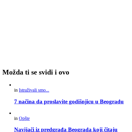
Možda ti se svidi i ovo
in
Istraživali smo...
7 načina da proslavite godišnjicu u Beogradu
in
Opšte
Navijači iz predgrađa Beograda koji čitaju