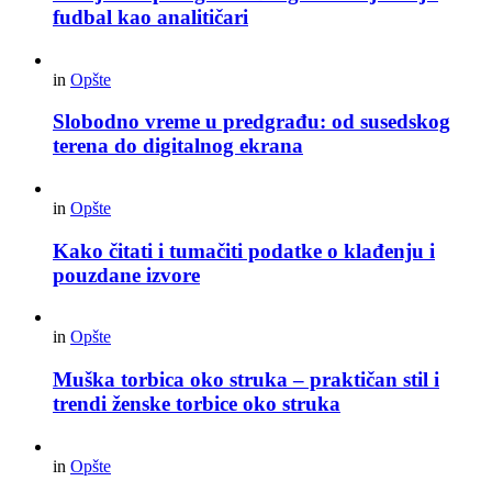
fudbal kao analitičari
in
Opšte
Slobodno vreme u predgrađu: od susedskog
terena do digitalnog ekrana
in
Opšte
Kako čitati i tumačiti podatke o klađenju i
pouzdane izvore
in
Opšte
Muška torbica oko struka – praktičan stil i
trendi ženske torbice oko struka
in
Opšte