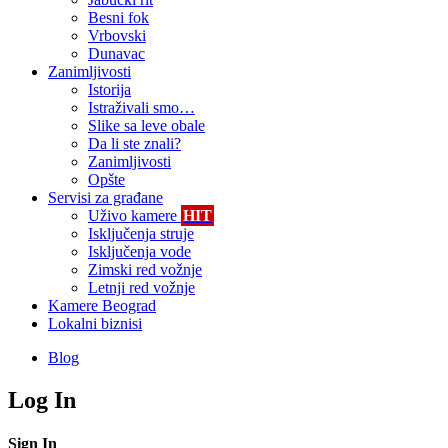
Besni fok
Vrbovski
Dunavac
Zanimljivosti
Istorija
Istraživali smo…
Slike sa leve obale
Da li ste znali?
Zanimljivosti
Opšte
Servisi za građane
Uživo kamere
HIT
Isključenja struje
Isključenja vode
Zimski red vožnje
Letnji red vožnje
Kamere Beograd
Lokalni biznisi
Blog
Log In
Sign In