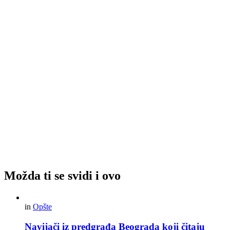
Možda ti se svidi i ovo
in
Opšte
Navijači iz predgrađa Beograda koji čitaju