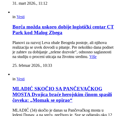
31. mart 2026., 11:12
in
Vesti
Borča možda uskoro dobije logistički centar CT
Park kod Malog Zbega
Planovi za razvoj Leva obale Beogrda postoje, ali njihova
realizacija se uvek dovodi u pitanje. Pre nekoliko dana podnet
je zahtev za dobijanje „zelene dozvole“, odnosno saglasnosti
na studiju o proceni uticaja na životnu sredinu.
Više
25. februar 2026., 10:33
in
Vesti
MLADIĆ SKOČIO SA PANČEVAČKOG
MOSTA Dvojica braće herojskim činom spasili
čoveka: „Momak se opirao“
MLADIĆ (34) skočio je danas sa Pančevačkog mosta u
ledeni Dunav, a na sreću, preživeo je. Sve se odigralo oko 12