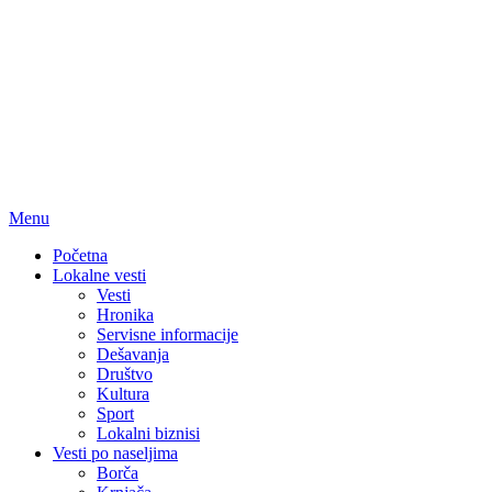
Menu
Početna
Lokalne vesti
Vesti
Hronika
Servisne informacije
Dešavanja
Društvo
Kultura
Sport
Lokalni biznisi
Vesti po naseljima
Borča