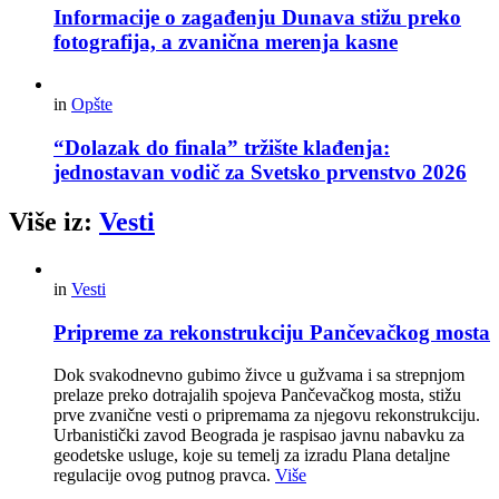
Informacije o zagađenju Dunava stižu preko
fotografija, a zvanična merenja kasne
in
Opšte
“Dolazak do finala” tržište klađenja:
jednostavan vodič za Svetsko prvenstvo 2026
Više iz:
Vesti
in
Vesti
Pripreme za rekonstrukciju Pančevačkog mosta
Dok svakodnevno gubimo živce u gužvama i sa strepnjom
prelaze preko dotrajalih spojeva Pančevačkog mosta, stižu
prve zvanične vesti o pripremama za njegovu rekonstrukciju.
Urbanistički zavod Beograda je raspisao javnu nabavku za
geodetske usluge, koje su temelj za izradu Plana detaljne
regulacije ovog putnog pravca.
Više