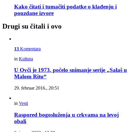
Kako čitati i tumačiti podatke o klađenju i
pouzdane izvore
Drugi su čitali i ovo
13
Komentara
in
Kultura
U Ovči je 1973. počelo snimanje serije „Salaš u
Malom Ritu“
29. februar 2016., 20:51
in
Vesti
Raspored bogosluženja u crkvama na levoj
obali