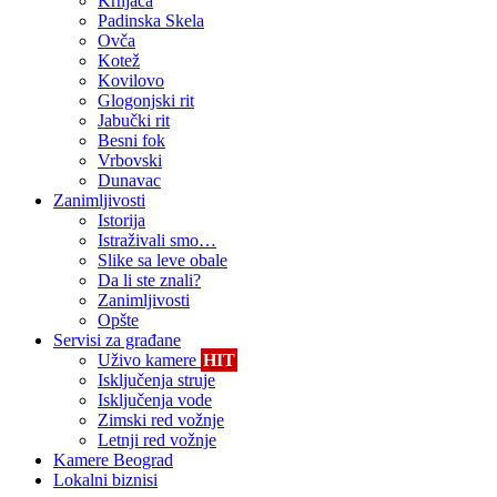
Krnjača
Padinska Skela
Ovča
Kotež
Kovilovo
Glogonjski rit
Jabučki rit
Besni fok
Vrbovski
Dunavac
Zanimljivosti
Istorija
Istraživali smo…
Slike sa leve obale
Da li ste znali?
Zanimljivosti
Opšte
Servisi za građane
Uživo kamere
HIT
Isključenja struje
Isključenja vode
Zimski red vožnje
Letnji red vožnje
Kamere Beograd
Lokalni biznisi