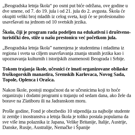
„Beogradska letnja škola“ po osmi put biće održana, ove godine u
dve smene, od 7. do 19. jula i od 21. jula do 2. avgusta. Škola će
okupiti veliki broj mladih iz celog sveta, koji će se profesionalno
usavršavati na jednom od 10 svetskih jezika.
Škola, čiji je program rada podeljen na edukativni i društveno-
turistički deo, stiže u našu prestonicu već početkom jula.
„Beogradska letnja škola” namenjena je studentima i mladima iz
regiona i sveta sa ciljem usavršavanja znanja stranih jezika kao i
upoznavanja kulturnih i istorijskih znamenosti Beograda i Srbije.
Tokom trajanja škole, učesnici će imati organizovane obilaske
fruškogorskih manastira, Sremskih Karlovaca, Novog Sada,
Topole, Oplenca i Orašca.
Nakon škole, postoji mogućnost da se učesnicima koji to hoće
organizuju i dodatni programi u trajanju od sedam dana, ako žele da
borave na Zlatiboru ili na Jadranskom moru.
Prošle godine, Fond je obezbedio 10 stipendija za najbolje studente
iz zemlje i inostranstva a letnja škola je toliko postala popularna da
sve više ima polaznika iz Japana, Velike Britanije, Italije, Austrije,
Danske, Rusije, Australije, Nemačke i Španije