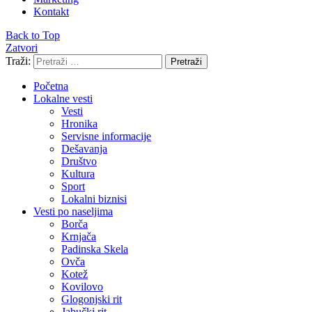
Kontakt
Back to Top
Zatvori
Traži:
Pretraži
Početna
Lokalne vesti
Vesti
Hronika
Servisne informacije
Dešavanja
Društvo
Kultura
Sport
Lokalni biznisi
Vesti po naseljima
Borča
Krnjača
Padinska Skela
Ovča
Kotež
Kovilovo
Glogonjski rit
Jabučki rit