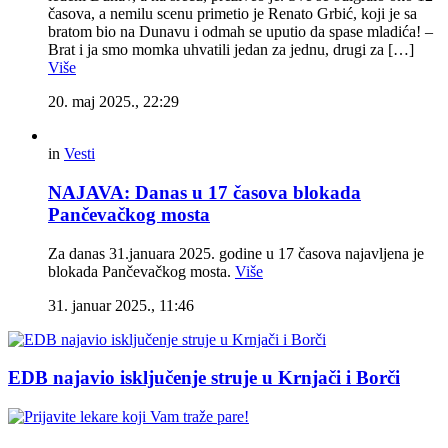
časova, a nemilu scenu primetio je Renato Grbić, koji je sa
bratom bio na Dunavu i odmah se uputio da spase mladića! –
Brat i ja smo momka uhvatili jedan za jednu, drugi za […]
Više
20. maj 2025., 22:29
in
Vesti
NAJAVA: Danas u 17 časova blokada
Pančevačkog mosta
Za danas 31.januara 2025. godine u 17 časova najavljena je
blokada Pančevačkog mosta.
Više
31. januar 2025., 11:46
EDB najavio isključenje struje u Krnjači i Borči