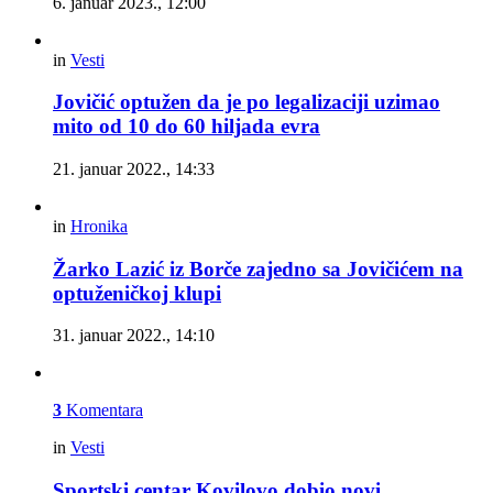
6. januar 2023., 12:00
in
Vesti
Jovičić optužen da je po legalizaciji uzimao
mito od 10 do 60 hiljada evra
21. januar 2022., 14:33
in
Hronika
Žarko Lazić iz Borče zajedno sa Jovičićem na
optuženičkoj klupi
31. januar 2022., 14:10
3
Komentara
in
Vesti
Sportski centar Kovilovo dobio novi