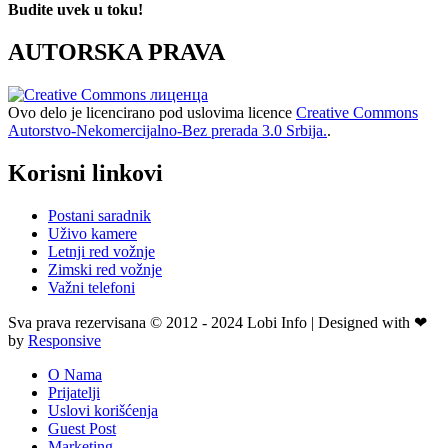
Budite uvek u toku!
AUTORSKA PRAVA
Ovo delo je licencirano pod uslovima licence
Creative Commons
Autorstvo-Nekomercijalno-Bez prerada 3.0 Srbija.
.
Korisni linkovi
Postani saradnik
Uživo kamere
Letnji red vožnje
Zimski red vožnje
Važni telefoni
Sva prava rezervisana © 2012 - 2024 Lobi Info | Designed with ❤
by
Responsive
O Nama
Prijatelji
Uslovi korišćenja
Guest Post
Marketing