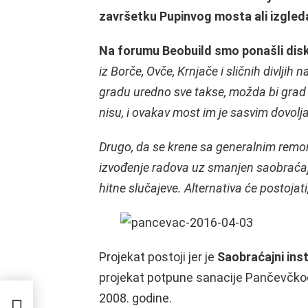
završetku Pupinvog mosta ali izgleda
Na forumu Beobuild smo ponašli dis
iz Borče, Ovče, Krnjače i sličnih divljih n
gradu uredno sve takse, možda bi gra
nisu, i ovakav most im je sasvim dovolj
Drugo, da se krene sa generalnim re
izvođenje radova uz smanjen saobraćaj,
hitne slučajeve. Alternativa će postojati
Projekat postoji jer je
Saobraćajni inst
projekat potpune sanacije Pančevčkog
2008. godine.