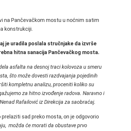
dovi na Pančevačkom mostu u noćnim satim
a konstrukciji.
 je uradila poslala stručnjake da izvrše
potrebna hitna sanacija Pančevačkog mosta.
dela asfalta na desnoj traci kolovoza u smeru
ta, što može dovesti razdvajanja pojedinih
ti kompletnu analizu, proceniti koliko su
ngažujemo za hitno izvođenje radova. Naravno i
 Nenad Rafailović iz Direkcija za saobraćaj.
 prelaziti sad preko mosta, on je odgovorio
ećaju, možda će morati da obustave prvo