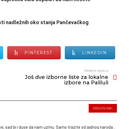
esti nadležnih oko stanja Pančevačkog
PINTEREST
LINKEDIN
Sledeća objava
Još dve izborne liste za lokalne
izbore na Paliluli
ODGOVORI
e, sad bi i duse da nam uzmu. Samo trazite od jadnog naroda…