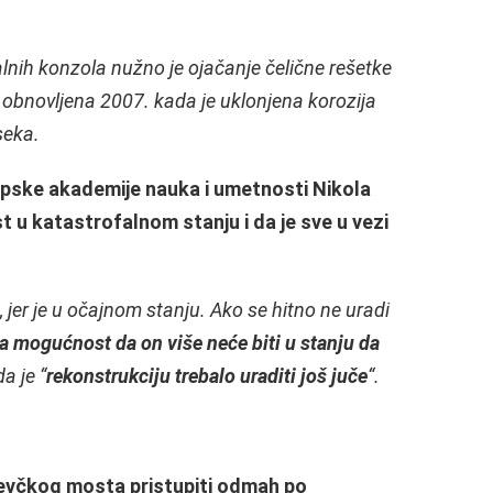
nih konzola nužno je ojačanje čelične rešetke
o obnovljena 2007. kada je uklonjena korozija
seka.
rpske akademije nauka i umetnosti Nikola
st u katastrofalnom stanju i da je sve u vezi
jer je u očajnom stanju. Ako se hitno ne uradi
na mogućnost da on više neće biti u stanju da
a je “
rekonstrukciju trebalo uraditi još juče
“.
čevčkog mosta pristupiti odmah po