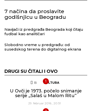
7 načina da proslavite
godišnjicu u Beogradu
Navijači iz predgrađa Beograda koji čitaju
fudbal kao analitičari
Slobodno vreme u predgrađu: od
susedskog terena do digitalnog ekrana
DRUGI SU ČITALI I OVO
13
Komentara
KULTURA
U Ovči je 1973. počelo snimanje
serije „Salaš u Malom Ritu“
29. februar 2016., 20:51