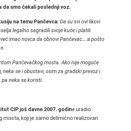
 da smo čekali poslednji voz.
kusiju na temu Pančevca:
Da su svi ovi likovi
aselja legalno sagradili svoje kuće i platili
d već imao novca da obnovi Pančevac….a pošto
an
.
montom Pančevačkog mosta. Ako nije moguće
 neka se i obustavi, osim za gradski prevoz i
, pa neka se koristi.
itut CIP još davne 2007. godin
e uradio
 mosta, koji je samo delimično realizovan