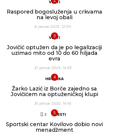
VESTI
Raspored bogosluženja u crkvama
na levoj obali
6. januar 2023., 12:00
VESTI
Jovičić optužen da je po legalizaciji
uzimao mito od 10 do 60 hiljada
evra
21. januar 2022., 14:33
HRONIKA
Žarko Lazić iz Borče zajedno sa
Jovičićem na optuženičkoj klupi
31. januar 2022., 14:10
3
Komentara
VESTI
Sportski centar Kovilovo dobio novi
menadžment