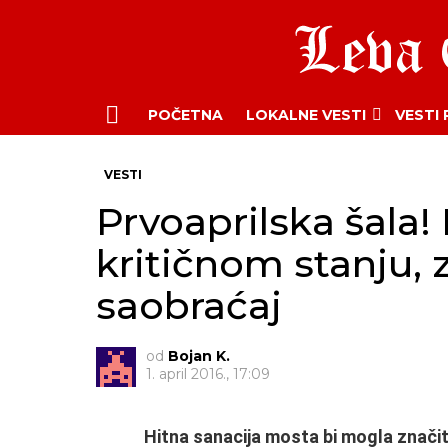
POČETNA
LOKALNE VESTI
VESTI
Menu
VESTI
Prvoaprilska šala
kritičnom stanju, 
saobraćaj
od
Bojan K.
1. april 2016., 17:09
Hitna sanacija mosta bi mogla znači