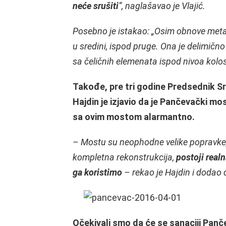
neće srušiti
“, naglašavao je Vlajić.
Posebno je istakao: „Osim obnove metal
u sredini, ispod pruge. Ona je delimičn
sa čeličnih elemenata ispod nivoa kolo
Takođe, pre tri godine Predsednik S
Hajdin je izjavio da je Pančevački mo
sa ovim mostom alarmantno.
– Mostu su neophodne velike popravke, 
kompletna rekonstrukcija,
postoji real
ga koristimo
– rekao je Hajdin i dodao d
Očekivali smo da će se sanaciji Pan