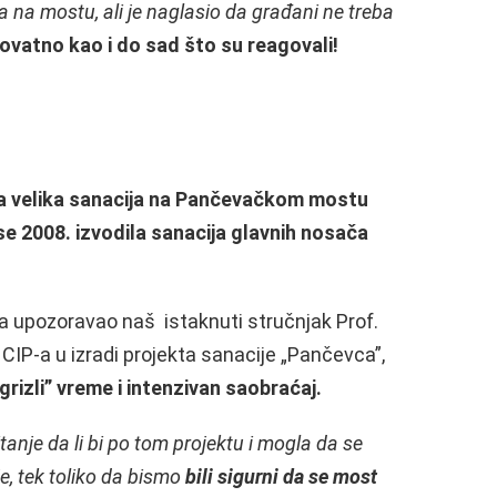
 na mostu, ali je naglasio da građani ne treba
ovatno kao i do sad što su reagovali!
ja velika sanacija na Pančevačkom mostu
se 2008. izvodila sanacija glavnih nosača
na upozoravao naš istaknuti stručnjak Prof.
m CIP-a u izradi projekta sanacije „Pančevca”,
rizli” vreme i intenzivan saobraćaj.
tanje da li bi po tom projektu i mogla da se
e, tek toliko da bismo
bili sigurni da se most