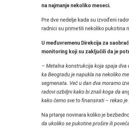
na najmanje nekoliko meseci.
Pre dve nedelje kada su izvođeni ra
radnici su primetili nekoliko pukotina n
U međuvremenu Direkcija za saobraćaj
monitoring koji su zaključili da je 
– Metalna konstrukcija koja spaja dva 
ka Beogradu je napukla na nekoliko mes
segmenata. Već u dan dva moramo izvrši
radovi ozbiljni kako bi znali koga da a
kako ćemo sve to finansirati – rekao je
Na pitanje novinara koliko je bezbedno
da u
koliko se pukotine prošire ili pov