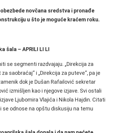
e obezbede novčana sredstva i pronađe
onstrukciju u što je moguće kraćem roku.
a šala – APRILI LI LI
iti se segmenti razdvajaju. „Direkcija za
 za saobraćaj“ i „Direkcija za puteve“, pa je
zamenik dok je Dušan Rafailović sekretar
vić izmišljen kao i njegove izjave. Svi ostali
 izjave Ljubomira Vlajića i Nikola Hajdin. Citati
li se odnose na opštu diskusiju na temu
oaprilska šala dopala i da nam nećete