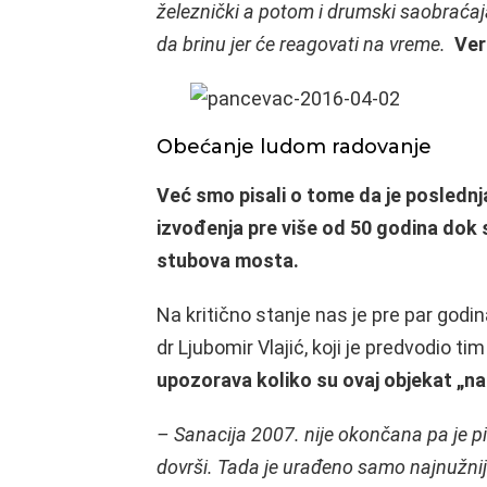
železnički a potom i drumski saobraćaja
da brinu jer će reagovati na vreme.
Ver
Obećanje ludom radovanje
Već smo pisali o tome da je posledn
izvođenja pre više od 50 godina dok 
stubova mosta.
Na kritično stanje nas je pre par godi
dr Ljubomir Vlajić, koji je predvodio ti
upozorava koliko su ovaj objekat „nag
– Sanacija 2007. nije okončana pa je pi
dovrši. Tada je urađeno samo najnužnij