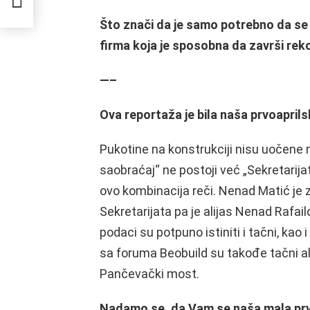
Što znači da je samo potrebno da s
firma koja je sposobna da završi rek
—–
Ova reportaža je bila naša prvoaprilsk
Pukotine na konstrukciji nisu uočene n
saobraćaj“ ne postoji već „Sekretarijat
ovo kombinacija reči. Nenad Matić je 
Sekretarijata pa je alijas Nenad Rafailo
podaci su potpuno istiniti i tačni, kao i
sa foruma Beobuild su takođe tačni a
Pančevački most.
Nadamo se, da Vam se naša mala prv