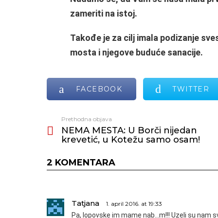
zameriti na istoj.
Takođe je za cilj imala podizanje sv
mosta i njegove buduće sanacije.
FACEBOOK
TWITTER
Prethodna objava
Vidi
NEMA MESTA: U Borči nijedan
još
krevetić, u Kotežu samo osam!
2 KOMENTARA
Tatjana
1. april 2016. at 19:33
Pa, lopovske im mame nab…m!!! Uzeli su nam sv