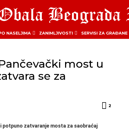
 PO NASELJIMA
ZANIMLJIVOSTI
SERVISI ZA GRAĐANE
! Pančevački most u
zatvara se za
Koment
2
ti potpuno zatvaranje mosta za saobraćaj