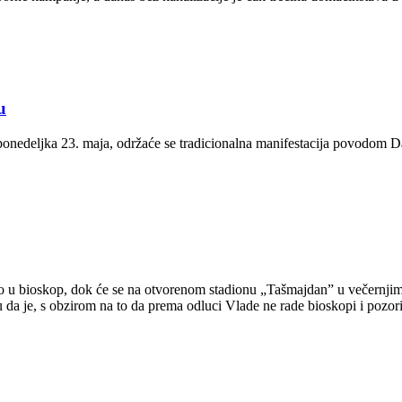
u
nedeljka 23. maja, održaće se tradicionalna manifestacija povodom D
reno u bioskop, dok će se na otvorenom stadionu „Tašmajdan” u večernji
a je, s obzirom na to da prema odluci Vlade ne rade bioskopi i pozori