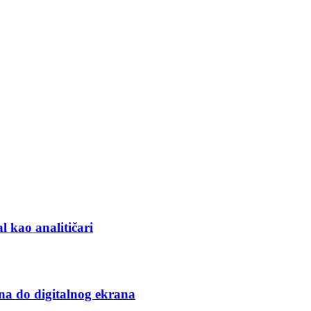
l kao analitičari
na do digitalnog ekrana