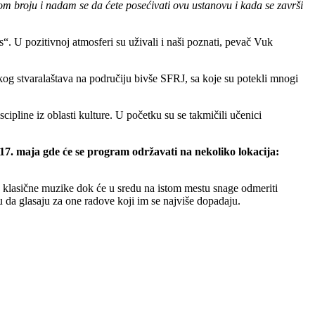
kom broju i nadam se da ćete posećivati ovu ustanovu i kada se završi
 U pozitivnoj atmosferi su uživali i naši poznati, pevač Vuk
skog stvaralaštava na područiju bivše SFRJ, sa koje su potekli mnogi
cipline iz oblasti kulture. U početku su se takmičili učenici
 17. maja gde će se program održavati na nekoliko lokacija:
 klasične muzike dok će u sredu na istom mestu snage odmeriti
iku da glasaju za one radove koji im se najviše dopadaju.