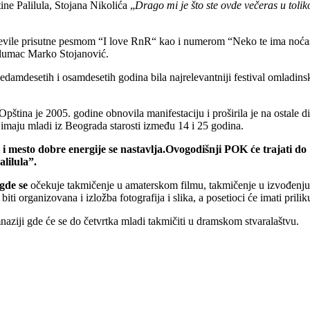
e Palilula, Stojana Nikolića „
Drago mi je što ste ovde večeras u toli
vile prisutne pesmom “I love RnR“ kao i numerom “Neko te ima noćas“.
 glumac Marko Stojanović.
sedamdesetih i osamdesetih godina bila najrelevantniji festival omladin
pština je 2005. godine obnovila manifestaciju i proširila je na ostale dis
 imaju mladi iz Beograda starosti između 14 i 25 godina.
i i mesto dobre energije
se nastavlja.Ovogodišnji POK će trajati do
lilula”.
”gde se
očekuje takmičenje u amaterskom filmu, takmičenje u izvođenju
biti organizovana i izložba fotografija i slika, a posetioci će imati pril
mnaziji gde će se do četvrtka mladi takmičiti u dramskom stvaralaštvu.