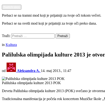
Switch skin
Prebaci se na tramni mod koji je prijatniji za tvoje oči tokom večeri.
Prebaci se na svetli mod koji je prijatniji za tvoje oči preko dana.
Pretraži
Traži:
Pretraži
Menu
in
Kultura
Palilulska olimpijada kulture 2013 je otvo
od
Aleksandra A.
14. maj 2013., 11:47
Palilulska olimpijada kulture 2013 POK
Deveta Palilulska olimpijada kulture 2013 (POK) svečano je otvorena
Tradicionalna manifestacija je počela rok koncertom Muzičke škole „M