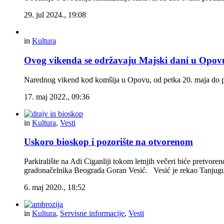
29. jul 2024., 19:08
in
Kultura
Ovog vikenda se održavaju Majski dani u Opov
Narednog vikend kod komšija u Opovu, od petka 20. maja do po
17. maj 2022., 09:36
in
Kultura
,
Vesti
Uskoro bioskop i pozorište na otvorenom
Parkiralište na Adi Ciganliji tokom letnjih večeri biće pretvo
gradonačelnika Beograda Goran Vesić. Vesić je rekao Tanjugu d
6. maj 2020., 18:52
in
Kultura
,
Servisne informacije
,
Vesti