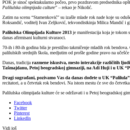
POK je sinoć spektakularno počeo, prvo pozdravom predsednika opštin
Palilulska olimpijada culture
” – rekao je Nikolić.
Zatim na scenu “Stamenković” su izašle mlade rok nade koje su oduše
Roksandić, voditelj Ivan Zeljković, tekvondistkinja Milica Mandić i
Palilulska Olimpijada Kulture 2013
je manifestacija koja je tokom 
danas afirmisani kulturni stvaraoci.
70-ih i 80-ih godina bila je prestižno takmičenje mladih rok bendova. O
palilulskih srednjih škola, medjutim od prošle godine pravo na učešće
Danas, tradicija
razmene iskustva, mesto interakcije različitih ljud
Tašmajdanu, Petoj beogradskoj gimnaziji, na Adi Huji i u UK “Pa
Dragi sugrađani, pozivamo Vas da danas dođete u UK “Palilula
recitatori, a u četvrtak rok bendovi. Na istom mestu će sve do četvrtka 
Palilulska olimpijada kulture će se održavati i u Petoj beogradskoj gi
Facebook
Twitter
Pinterest
LinkedIn
Vidi još