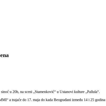
rena
 sinoć u 20h, na sceni „Stamenković“ u Ustanovi kulture „Pallula“.
MI“ a trajaće do 17. maja do kada Beograđani između 14 i 25 godina će 