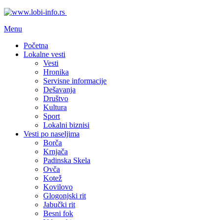
Menu
Početna
Lokalne vesti
Vesti
Hronika
Servisne informacije
Dešavanja
Društvo
Kultura
Sport
Lokalni biznisi
Vesti po naseljima
Borča
Krnjača
Padinska Skela
Ovča
Kotež
Kovilovo
Glogonjski rit
Jabučki rit
Besni fok