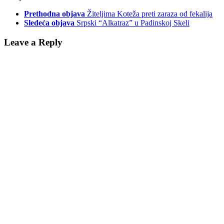
Prethodna objava
Žiteljima Koteža preti zaraza od fekalija
Sledeća objava
Srpski “Alkatraz” u Padinskoj Skeli
Leave a Reply