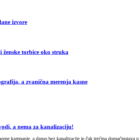
dane izvore
i ženske torbice oko struka
grafija, a zvanična merenja kasne
odi, a nema za kanalizaciju!
borne kampanje, a danas bez kanalizacije je čak trećina domaćinstava 