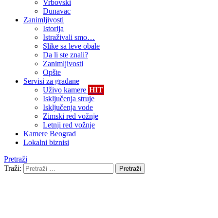
Vrbovski
Dunavac
Zanimljivosti
Istorija
Istraživali smo…
Slike sa leve obale
Da li ste znali?
Zanimljivosti
Opšte
Servisi za građane
Uživo kamere
HIT
Isključenja struje
Isključenja vode
Zimski red vožnje
Letnji red vožnje
Kamere Beograd
Lokalni biznisi
Pretraži
Traži:
Pretraži