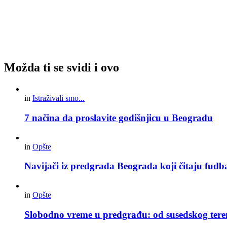
Možda ti se svidi i ovo
in
Istraživali smo...
7 načina da proslavite godišnjicu u Beogradu
in
Opšte
Navijači iz predgrađa Beograda koji čitaju fudba
in
Opšte
Slobodno vreme u predgrađu: od susedskog tere