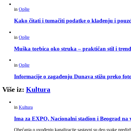
in
Opšte
Kako čitati i tumačiti podatke o klađenju i pouz
in
Opšte
Muška torbica oko struka – praktičan stil i trend
in
Opšte
Informacije o zagađenju Dunava stižu preko foto
Više iz:
Kultura
in
Kultura
Ima za EXPO, Nacionalni stadion i Beograd na v
Obećanja o uvođenju kanalizacije sastavni su deo svake prediz