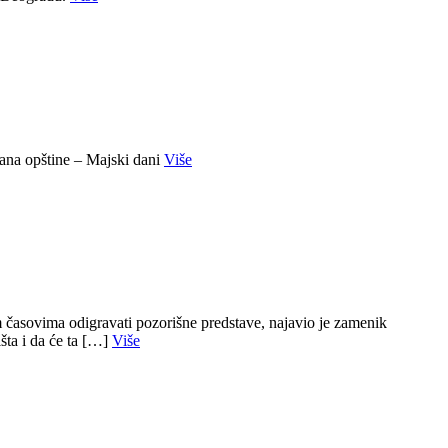
ana opštine – Majski dani
Više
m časovima odigravati pozorišne predstave, najavio je zamenik
šta i da će ta […]
Više