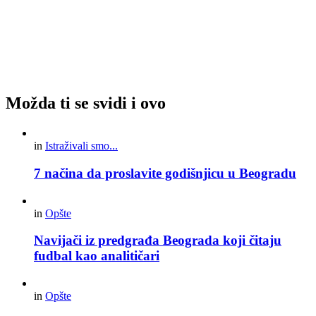
Možda ti se svidi i ovo
in
Istraživali smo...
7 načina da proslavite godišnjicu u Beogradu
in
Opšte
Navijači iz predgrađa Beograda koji čitaju
fudbal kao analitičari
in
Opšte