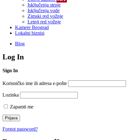
Isključenja struje
Isključenja vode
Zimski red vožnje
Letnji red vožnje
Kamere Beograd
Lokalni biznisi
Blog
Log In
Sign In
Korisničko ime ili adresa e-pošte
Lozinka
Zapamti me
Forgot password?