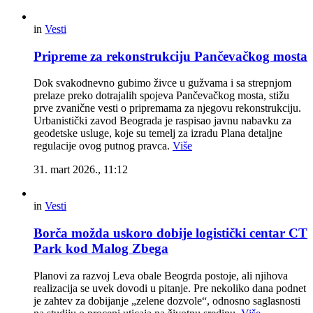
in
Vesti
Pripreme za rekonstrukciju Pančevačkog mosta
Dok svakodnevno gubimo živce u gužvama i sa strepnjom
prelaze preko dotrajalih spojeva Pančevačkog mosta, stižu
prve zvanične vesti o pripremama za njegovu rekonstrukciju.
Urbanistički zavod Beograda je raspisao javnu nabavku za
geodetske usluge, koje su temelj za izradu Plana detaljne
regulacije ovog putnog pravca.
Više
31. mart 2026., 11:12
in
Vesti
Borča možda uskoro dobije logistički centar CT
Park kod Malog Zbega
Planovi za razvoj Leva obale Beogrda postoje, ali njihova
realizacija se uvek dovodi u pitanje. Pre nekoliko dana podnet
je zahtev za dobijanje „zelene dozvole“, odnosno saglasnosti