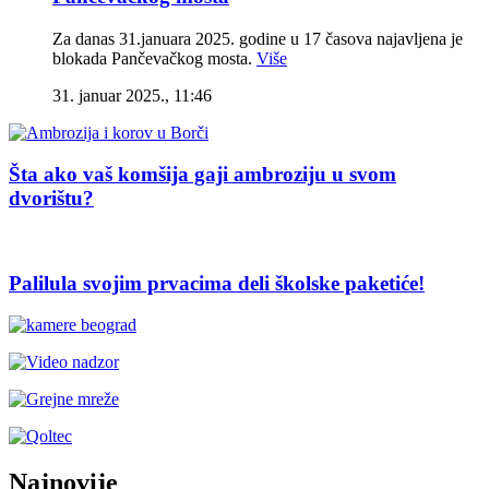
Za danas 31.januara 2025. godine u 17 časova najavljena je
blokada Pančevačkog mosta.
Više
31. januar 2025., 11:46
Šta ako vaš komšija gaji ambroziju u svom
dvorištu?
Palilula svojim prvacima deli školske paketiće!
Najnovije