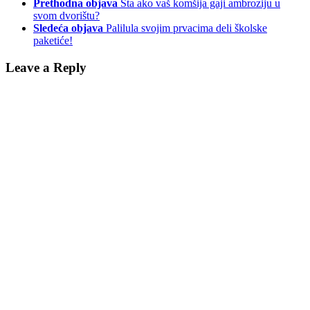
Prethodna objava
Šta ako vaš komšija gaji ambroziju u
svom dvorištu?
Sledeća objava
Palilula svojim prvacima deli školske
paketiće!
Leave a Reply