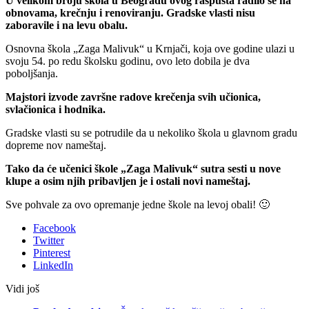
U velikom broju škola u Beogradu ovog raspusta radilo se na
obnovama, krečnju i renoviranju. Gradske vlasti nisu
zaboravile i na levu obalu.
Osnovna škola „Zaga Malivuk“ u Krnjači, koja ove godine ulazi u
svoju 54. po redu školsku godinu, ovo leto dobila je dva
poboljšanja.
Majstori izvode završne radove krečenja svih učionica,
svlačionica i hodnika.
Gradske vlasti su se potrudile da u nekoliko škola u glavnom gradu
dopreme nov nameštaj.
Tako da će učenici škole „Zaga Malivuk“ sutra sesti u nove
klupe a osim njih pribavljen je i ostali novi nameštaj.
Sve pohvale za ovo opremanje jedne škole na levoj obali! 🙂
Facebook
Twitter
Pinterest
LinkedIn
Vidi još