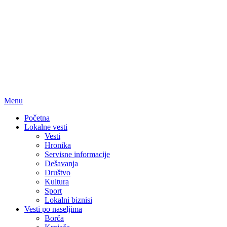
Menu
Početna
Lokalne vesti
Vesti
Hronika
Servisne informacije
Dešavanja
Društvo
Kultura
Sport
Lokalni biznisi
Vesti po naseljima
Borča