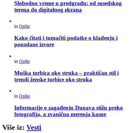
Slobodno vreme u predgrađu: od susedskog
terena do digitalnog ekrana
in
Opšte
Kako čitati i tumačiti podatke o klađenju i
pouzdane izvore
in
Opšte
Muška torbica oko struka – praktičan stil i
trendi ženske torbice oko struka
in
Opšte
Informacije o zagađenju Dunava stižu preko
fotografija, a zvanična merenja kasne
Više iz:
Vesti