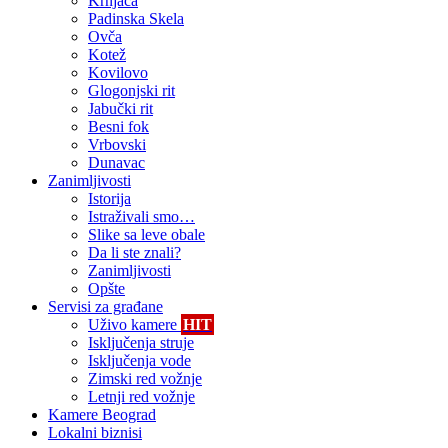
Krnjača
Padinska Skela
Ovča
Kotež
Kovilovo
Glogonjski rit
Jabučki rit
Besni fok
Vrbovski
Dunavac
Zanimljivosti
Istorija
Istraživali smo…
Slike sa leve obale
Da li ste znali?
Zanimljivosti
Opšte
Servisi za građane
Uživo kamere
HIT
Isključenja struje
Isključenja vode
Zimski red vožnje
Letnji red vožnje
Kamere Beograd
Lokalni biznisi