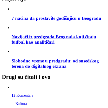
7 načina da proslavite godišnjicu u Beogradu
Navijači iz predgrađa Beograda koji čitaju
fudbal kao analitičari
Slobodno vreme u predgrađu: od susedskog
terena do digitalnog ekrana
Drugi su čitali i ovo
13
Komentara
in
Kultura