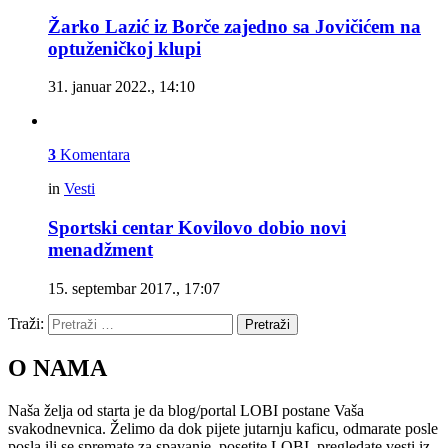
Žarko Lazić iz Borče zajedno sa Jovičićem na
optuženičkoj klupi
31. januar 2022., 14:10
3
Komentara
in
Vesti
Sportski centar Kovilovo dobio novi
menadžment
15. septembar 2017., 17:07
Traži:
Pretraži
O NAMA
Naša želja od starta je da blog/portal LOBI postane Vaša
svakodnevnica. Želimo da dok pijete jutarnju kaficu, odmarate posle
posla ili se spremate za spavanje, posetite LOBI, pregledate vesti iz