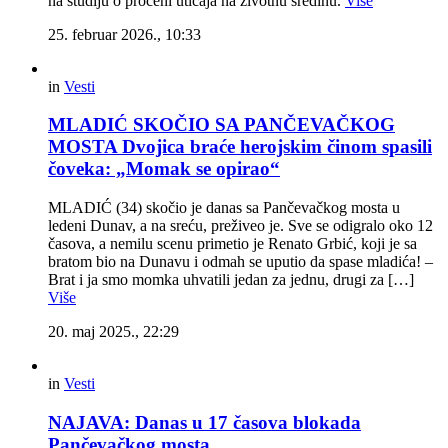
na studiju o proceni uticaja na životnu sredinu.
Više
25. februar 2026., 10:33
in
Vesti
MLADIĆ SKOČIO SA PANČEVAČKOG
MOSTA Dvojica braće herojskim činom spasili
čoveka: „Momak se opirao“
MLADIĆ (34) skočio je danas sa Pančevačkog mosta u
ledeni Dunav, a na sreću, preživeo je. Sve se odigralo oko 12
časova, a nemilu scenu primetio je Renato Grbić, koji je sa
bratom bio na Dunavu i odmah se uputio da spase mladića! –
Brat i ja smo momka uhvatili jedan za jednu, drugi za […]
Više
20. maj 2025., 22:29
in
Vesti
NAJAVA: Danas u 17 časova blokada
Pančevačkog mosta