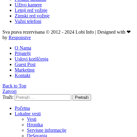
Uživo kamere
Letnji red vožnje
Zimski red vožnje
Važni telefoni
Sva prava rezervisana © 2012 - 2024 Lobi Info | Designed with ❤
by
Responsive
O Nama
Prijatelji
Uslovi korišćenja
Guest Post
Marketing
Kontakt
Back to Top
Zatvori
Traži:
Pretraži
Početna
Lokalne vesti
Vesti
Hronika
Servisne informacije
Dešavanja