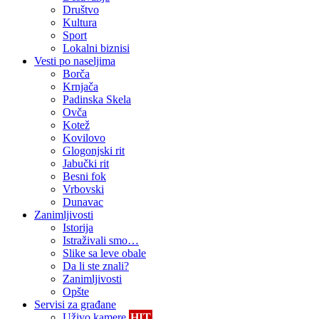
Društvo
Kultura
Sport
Lokalni biznisi
Vesti po naseljima
Borča
Krnjača
Padinska Skela
Ovča
Kotež
Kovilovo
Glogonjski rit
Jabučki rit
Besni fok
Vrbovski
Dunavac
Zanimljivosti
Istorija
Istraživali smo…
Slike sa leve obale
Da li ste znali?
Zanimljivosti
Opšte
Servisi za građane
Uživo kamere
HIT