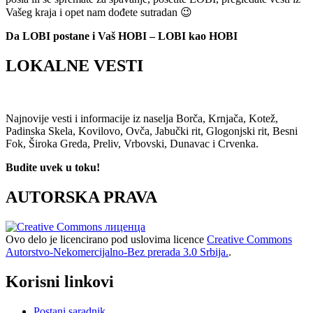
Vašeg kraja i opet nam dođete sutradan 😉
Da LOBI postane i Vaš HOBI – LOBI kao HOBI
LOKALNE VESTI
Najnovije vesti i informacije iz naselja Borča, Krnjača, Kotež,
Padinska Skela, Kovilovo, Ovča, Jabučki rit, Glogonjski rit, Besni
Fok, Široka Greda, Preliv, Vrbovski, Dunavac i Crvenka.
Budite uvek u toku!
AUTORSKA PRAVA
Ovo delo je licencirano pod uslovima licence
Creative Commons
Autorstvo-Nekomercijalno-Bez prerada 3.0 Srbija.
.
Korisni linkovi
Postani saradnik