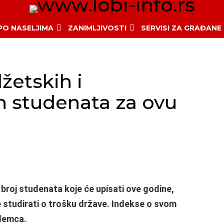
 PO NASELJIMA
ZANIMLJIVOSTI
SERVISI ZA GRAĐANE
žetskih i
h studenata za ovu
su broj studenata koje će upisati ove godine,
 studirati o trošku države. Indekse o svom
ademca.