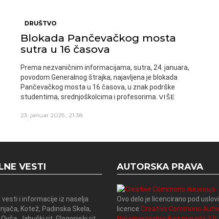
DRUŠTVO
Blokada Pančevačkog mosta
sutra u 16 časova
Prema nezvaničnim informacijama, sutra, 24. januara,
povodom Generalnog štrajka, najavljena je blokada
Pančevačkog mosta u 16 časova, u znak podrške
studentima, srednjoškolcima i profesorima.
VIŠE
23. januar 2025., 21:38
LNE VESTI
AUTORSKA PRAVA
 vesti i informacije iz naselja
Ovo delo je licencirano pod uslo
rnjača, Kotež, Padinska Skela,
licence
Creative Commons Auto
 Ovča, Jabučki rit, Glogonjski rit,
Nekomercijalno-Bez prerada 3.0 S