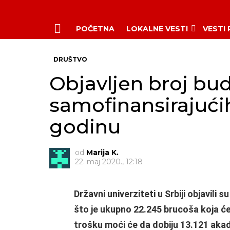
POČETNA
LOKALNE VESTI
VESTI
Menu
DRUŠTVO
Objavljen broj bud
samofinansirajući
godinu
od
Marija K.
22. maj 2020., 12:18
Državni univerziteti u Srbiji objavili 
što je ukupno 22.245 brucoša koja će
trošku moći će da dobiju 13.121 ak