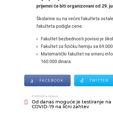
prijemni će biti organizovani od 29. ju
Školarine su na većini fakulteta osta
fakulteta podigla cene:
Fakultet bezbednosti povisio je ško
Fakultet za fizičku hemiju sa 69.000
Matematički fakultet na smeru inf
160.000 dinara.
FACEBOOK
TWITTER
Prethodna objava
Vidi
Od danas moguće je testiranje na
još
COVID-19 na lični zahtev