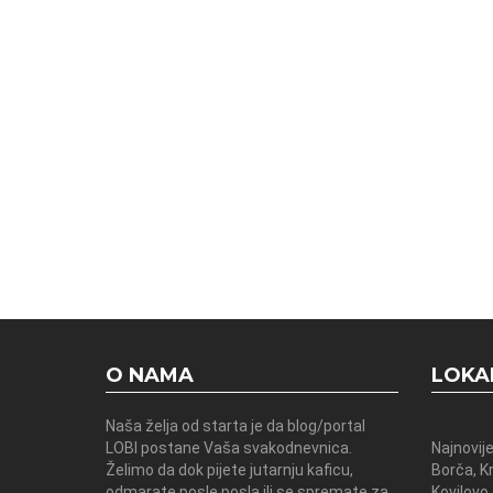
O NAMA
LOKA
Naša želja od starta je da blog/portal
LOBI postane Vaša svakodnevnica.
Najnovije
Želimo da dok pijete jutarnju kaficu,
Borča, K
odmarate posle posla ili se spremate za
Kovilovo,