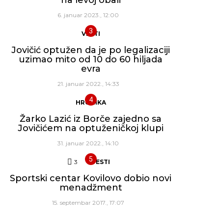
6. januar 2023., 12:00
VESTI
Jovičić optužen da je po legalizaciji
uzimao mito od 10 do 60 hiljada
evra
21. januar 2022., 14:33
HRONIKA
Žarko Lazić iz Borče zajedno sa
Jovičićem na optuženičkoj klupi
31. januar 2022., 14:10
3
Komentara
VESTI
Sportski centar Kovilovo dobio novi
menadžment
15. septembar 2017., 17:07