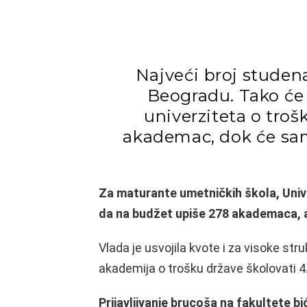
Najveći broj studen
Beogradu. Tako će 
univerziteta o troš
akademac, dok će samo
Za maturante umetničkih škola, Univ
da na budžet upiše 278 akademaca, a 
Vlada je usvojila kvote i za visoke str
akademija o trošku države školovati 
Prijavljivanje brucoša na fakultete bić