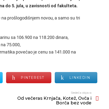
na do 5. jula, u zavisnosti od fakulteta.
le na prošlogodišnjem novou, a samo su tri
larinu sa 106.900 na 118.200 dinara,
 na 75.000,
ormatika povećao je cenu sa 141.000 na
PINTEREST
LINKEDIN
Sledeća objava
Od večeras Krnjača, Kotež, Ovča i
Borča bez vode