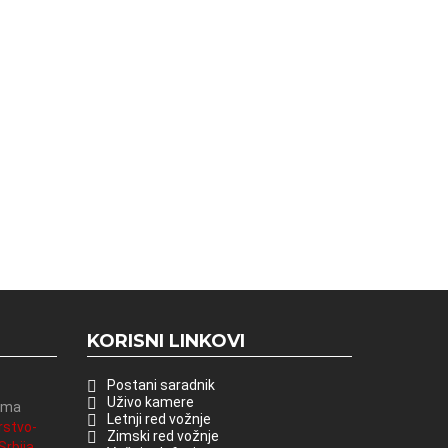
KORISNI LINKOVI
Postani saradnik
Uživo kamere
vima
Letnji red vožnje
rstvo-
Zimski red vožnje
rbija.
.