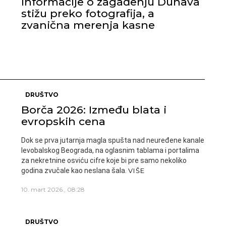
Informacije o zagađenju Dunava
stižu preko fotografija, a
zvanična merenja kasne
DRUŠTVO
Borča 2026: Između blata i
evropskih cena
Dok se prva jutarnja magla spušta nad neuređene kanale
levobalskog Beograda, na oglasnim tablama i portalima
za nekretnine osviću cifre koje bi pre samo nekoliko
godina zvučale kao neslana šala.
VIŠE
10. mart 2026., 08:28
DRUŠTVO