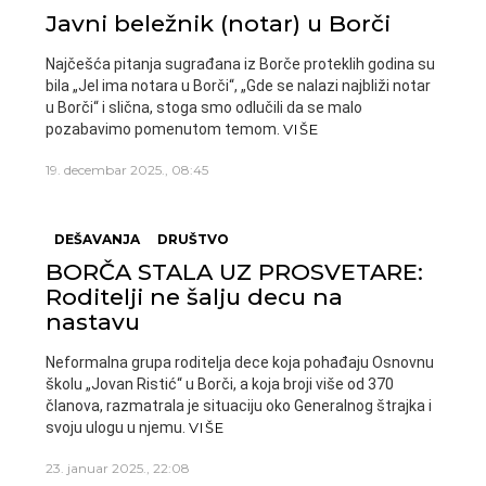
Javni beležnik (notar) u Borči
Najčešća pitanja sugrađana iz Borče proteklih godina su
bila „Jel ima notara u Borči“, „Gde se nalazi najbliži notar
u Borči“ i slična, stoga smo odlučili da se malo
pozabavimo pomenutom temom.
VIŠE
19. decembar 2025., 08:45
DEŠAVANJA
DRUŠTVO
BORČA STALA UZ PROSVETARE:
Roditelji ne šalju decu na
nastavu
Neformalna grupa roditelja dece koja pohađaju Osnovnu
školu „Jovan Ristić“ u Borči, a koja broji više od 370
članova, razmatrala je situaciju oko Generalnog štrajka i
svoju ulogu u njemu.
VIŠE
23. januar 2025., 22:08