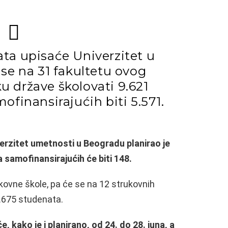
ata upisaće Univerzitet u
se na 31 fakultetu ovog
ku države školovati 9.621
finansirajućih biti 5.571.
erzitet umetnosti u Beogradu planirao je
samofinansirajućih će biti 148.
ukovne škole, pa će se na 12 strukovnih
4.675 studenata.
e, kako je i planirano, od 24. do 28. juna, a