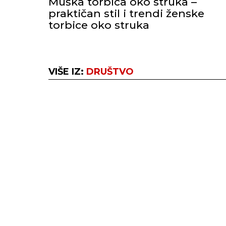
Muška torbica oko struka –
praktičan stil i trendi ženske
torbice oko struka
VIŠE IZ:
DRUŠTVO