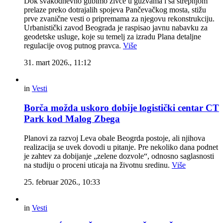
Dok svakodnevno gubimo živce u gužvama i sa strepnjom
prelaze preko dotrajalih spojeva Pančevačkog mosta, stižu
prve zvanične vesti o pripremama za njegovu rekonstrukciju.
Urbanistički zavod Beograda je raspisao javnu nabavku za
geodetske usluge, koje su temelj za izradu Plana detaljne
regulacije ovog putnog pravca.
Više
31. mart 2026., 11:12
in
Vesti
Borča možda uskoro dobije logistički centar CT
Park kod Malog Zbega
Planovi za razvoj Leva obale Beogrda postoje, ali njihova
realizacija se uvek dovodi u pitanje. Pre nekoliko dana podnet
je zahtev za dobijanje „zelene dozvole“, odnosno saglasnosti
na studiju o proceni uticaja na životnu sredinu.
Više
25. februar 2026., 10:33
in
Vesti