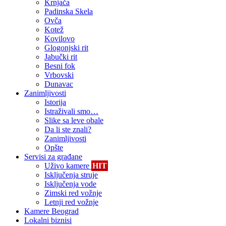
Krnjača
Padinska Skela
Ovča
Kotež
Kovilovo
Glogonjski rit
Jabučki rit
Besni fok
Vrbovski
Dunavac
Zanimljivosti
Istorija
Istraživali smo…
Slike sa leve obale
Da li ste znali?
Zanimljivosti
Opšte
Servisi za građane
Uživo kamere
HIT
Isključenja struje
Isključenja vode
Zimski red vožnje
Letnji red vožnje
Kamere Beograd
Lokalni biznisi