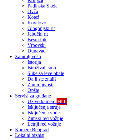
Krnjača
Padinska Skela
Ovča
Kotež
Kovilovo
Glogonjski rit
Jabučki rit
Besni fok
Vrbovski
Dunavac
Zanimljivosti
Istorija
Istraživali smo…
Slike sa leve obale
Da li ste znali?
Zanimljivosti
Opšte
Servisi za građane
Uživo kamere
HIT
Isključenja struje
Isključenja vode
Zimski red vožnje
Letnji red vožnje
Kamere Beograd
Lokalni biznisi