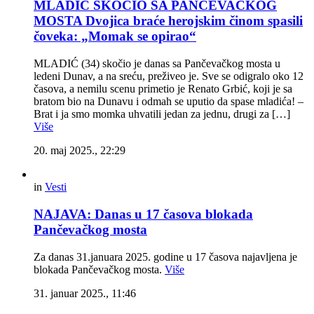
MLADIĆ SKOČIO SA PANČEVAČKOG
MOSTA Dvojica braće herojskim činom spasili
čoveka: „Momak se opirao“
MLADIĆ (34) skočio je danas sa Pančevačkog mosta u
ledeni Dunav, a na sreću, preživeo je. Sve se odigralo oko 12
časova, a nemilu scenu primetio je Renato Grbić, koji je sa
bratom bio na Dunavu i odmah se uputio da spase mladića! –
Brat i ja smo momka uhvatili jedan za jednu, drugi za […]
Više
20. maj 2025., 22:29
in
Vesti
NAJAVA: Danas u 17 časova blokada
Pančevačkog mosta
Za danas 31.januara 2025. godine u 17 časova najavljena je
blokada Pančevačkog mosta.
Više
31. januar 2025., 11:46