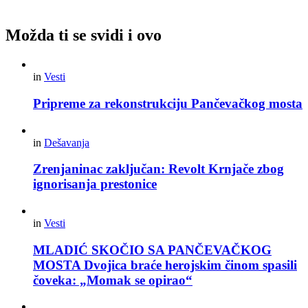
Možda ti se svidi i ovo
in
Vesti
Pripreme za rekonstrukciju Pančevačkog mosta
in
Dešavanja
Zrenjaninac zaključan: Revolt Krnjače zbog
ignorisanja prestonice
in
Vesti
MLADIĆ SKOČIO SA PANČEVAČKOG
MOSTA Dvojica braće herojskim činom spasili
čoveka: „Momak se opirao“