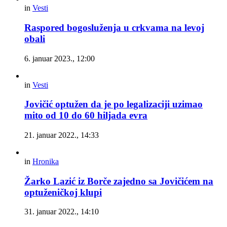
in
Vesti
Raspored bogosluženja u crkvama na levoj
obali
6. januar 2023., 12:00
in
Vesti
Jovičić optužen da je po legalizaciji uzimao
mito od 10 do 60 hiljada evra
21. januar 2022., 14:33
in
Hronika
Žarko Lazić iz Borče zajedno sa Jovičićem na
optuženičkoj klupi
31. januar 2022., 14:10