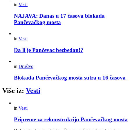
in
Vesti
NAJAVA: Danas u 17 časova blokada
Pančevačkog mosta
in
Vesti
Da li je Pančevac bezbedan!?
in
Društvo
Blokada Pančevačkog mosta sutra u 16 časova
Više iz:
Vesti
in
Vesti
Pripreme za rekonstrukciju Pančevačkog mosta