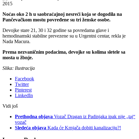
Noćas oko 2 h u saobraćajnoj nesreći koja se dogodila na
Pančevačkom mostu povređene su tri ženske osobe.
Devojke stare 21, 30 i 32 godine sa povredama glave i
hemodinamski stabilne prevezene su u Urgentni centar, rekla je
Nada Macura.
Prema nezvaničnim podacima, devojke su kolima sletele sa
mosta u žbnje.
Slika: Ilustracija
Facebook
Twitter
Pinterest
LinkedIn
Vidi još
Prethodna objava
Vozač Dragan iz Padinjaka ipak nije „taj“
vozač
Sledeća objava
Kada će Krnjača dobiti kanalizaciju?!