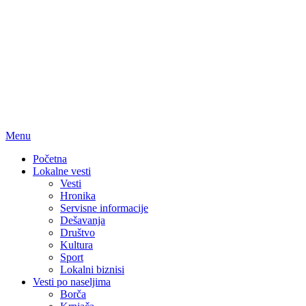
Menu
Početna
Lokalne vesti
Vesti
Hronika
Servisne informacije
Dešavanja
Društvo
Kultura
Sport
Lokalni biznisi
Vesti po naseljima
Borča