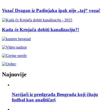
Vozač Dragan iz Padinjaka ipak nije „taj“ vozač
Kada će Krnjača dobiti kanalizaciju?!
Najnovije
Navijači iz predgrađa Beograda koji čitaju
fudbal kao analitičari