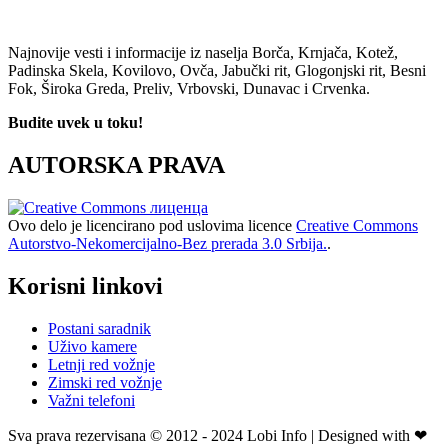
Najnovije vesti i informacije iz naselja Borča, Krnjača, Kotež,
Padinska Skela, Kovilovo, Ovča, Jabučki rit, Glogonjski rit, Besni
Fok, Široka Greda, Preliv, Vrbovski, Dunavac i Crvenka.
Budite uvek u toku!
AUTORSKA PRAVA
Ovo delo je licencirano pod uslovima licence
Creative Commons
Autorstvo-Nekomercijalno-Bez prerada 3.0 Srbija.
.
Korisni linkovi
Postani saradnik
Uživo kamere
Letnji red vožnje
Zimski red vožnje
Važni telefoni
Sva prava rezervisana © 2012 - 2024 Lobi Info | Designed with ❤