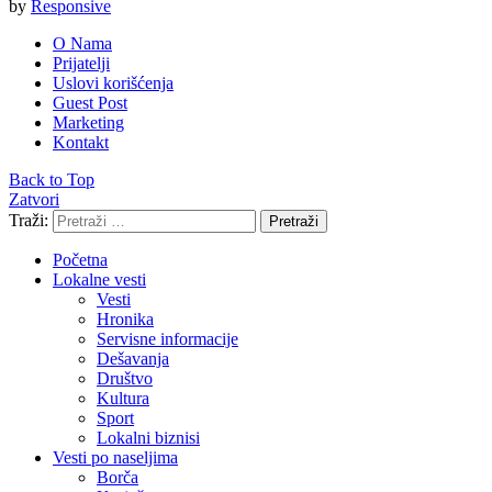
by
Responsive
O Nama
Prijatelji
Uslovi korišćenja
Guest Post
Marketing
Kontakt
Back to Top
Zatvori
Traži:
Pretraži
Početna
Lokalne vesti
Vesti
Hronika
Servisne informacije
Dešavanja
Društvo
Kultura
Sport
Lokalni biznisi
Vesti po naseljima
Borča