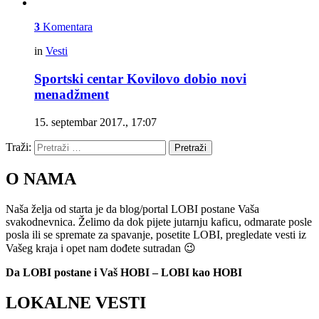
3
Komentara
in
Vesti
Sportski centar Kovilovo dobio novi
menadžment
15. septembar 2017., 17:07
Traži:
Pretraži
O NAMA
Naša želja od starta je da blog/portal LOBI postane Vaša
svakodnevnica. Želimo da dok pijete jutarnju kaficu, odmarate posle
posla ili se spremate za spavanje, posetite LOBI, pregledate vesti iz
Vašeg kraja i opet nam dođete sutradan 😉
Da LOBI postane i Vaš HOBI – LOBI kao HOBI
LOKALNE VESTI