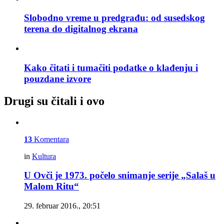
Slobodno vreme u predgrađu: od susedskog
terena do digitalnog ekrana
Kako čitati i tumačiti podatke o klađenju i
pouzdane izvore
Drugi su čitali i ovo
13
Komentara
in
Kultura
U Ovči je 1973. počelo snimanje serije „Salaš u
Malom Ritu“
29. februar 2016., 20:51