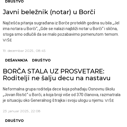
DRUŠTVO
Javni beležnik (notar) u Borči
Najčešća pitanja sugrađana iz Borče proteklih godina su bila „Jel
ima notara u Borči“, „Gde se nalazi najbliži notar u Borči“ i slična,
stoga smo odlučili da se malo pozabavimo pomenutom temom.
VIŠE
19. decembar 2025., 08:45
DEŠAVANJA
DRUŠTVO
BORČA STALA UZ PROSVETARE:
Roditelji ne šalju decu na nastavu
Neformalna grupa roditelja dece koja pohađaju Osnovnu školu
„Jovan Ristić“ u Borči, a koja broji više od 370 članova, razmatrala
je situaciju oko Generalnog štrajka i svoju ulogu u njemu.
VIŠE
23. januar 2025., 22:08
DRUŠTVO