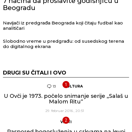
7 načina da proslavite godišnjicu u
Beogradu
Navijači iz predgrađa Beograda koji čitaju fudbal kao
analitičari
Slobodno vreme u predgrađu: od susedskog terena
do digitalnog ekrana
DRUGI SU ČITALI I OVO
13
Komentara
KULTURA
U Ovči je 1973. počelo snimanje serije „Salaš u
Malom Ritu“
29. februar 2016., 20:51
VESTI
Raspored bogosluženja u crkvama na levoj