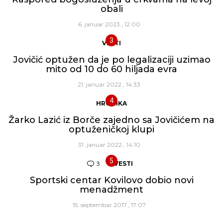
obali
6. januar 2023., 12:00
VESTI
Jovičić optužen da je po legalizaciji uzimao
mito od 10 do 60 hiljada evra
21. januar 2022., 14:33
HRONIKA
Žarko Lazić iz Borče zajedno sa Jovičićem na
optuženičkoj klupi
31. januar 2022., 14:10
3
Komentara
VESTI
Sportski centar Kovilovo dobio novi
menadžment
15. septembar 2017., 17:07