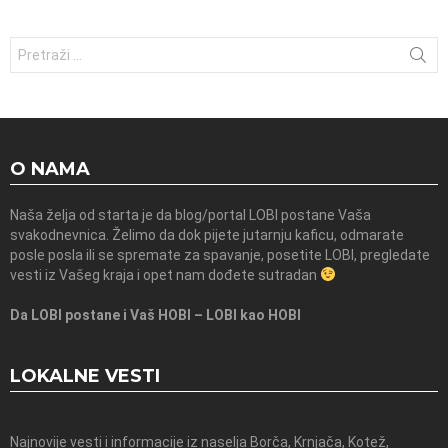
Traži:
O NAMA
Naša želja od starta je da blog/portal LOBI postane Vaša
svakodnevnica. Želimo da dok pijete jutarnju kaficu, odmarate
posle posla ili se spremate za spavanje, posetite LOBI, pregledate
vesti iz Vašeg kraja i opet nam dođete sutradan
Da LOBI postane i Vaš HOBI – LOBI kao HOBI
LOKALNE VESTI
Najnovije vesti i informacije iz naselja Borča, Krnjača, Kotež,