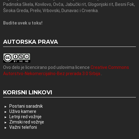
Padinska Skela, Kovilovo, Ovča, Jabučki rit, Glogonjski rit, Besni Fok,
Široka Greda, Preliv, Vrbovski, Dunavac i Crvenka.
Budite uvek u toku!
AUTORSKA PRAVA
Ovo delo je licencirano pod uslovima licence
Creative Commons
Autorstvo-Nekomercijalno-Bez prerada 3.0 Srbija.
.
KORISNI LINKOVI
Postani saradnik
Uživo kamere
Letnji red vožnje
Zimski red vožnje
Važni telefoni