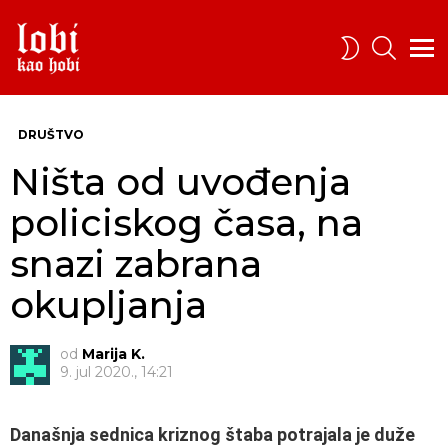
PRETRA
SWITCH
SKIN
Menu
DRUŠTVO
Ništa od uvođenja
policiskog časa, na
snazi zabrana
okupljanja
od
Marija K.
9. jul 2020., 14:21
Današnja sednica kriznog štaba potrajala je duže