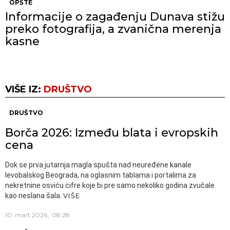
OPŠTE
Informacije o zagađenju Dunava stižu
preko fotografija, a zvanična merenja
kasne
VIŠE IZ:
DRUŠTVO
DRUŠTVO
Borča 2026: Između blata i evropskih
cena
Dok se prva jutarnja magla spušta nad neuređene kanale
levobalskog Beograda, na oglasnim tablama i portalima za
nekretnine osviću cifre koje bi pre samo nekoliko godina zvučale
kao neslana šala.
VIŠE
10. mart 2026., 08:28