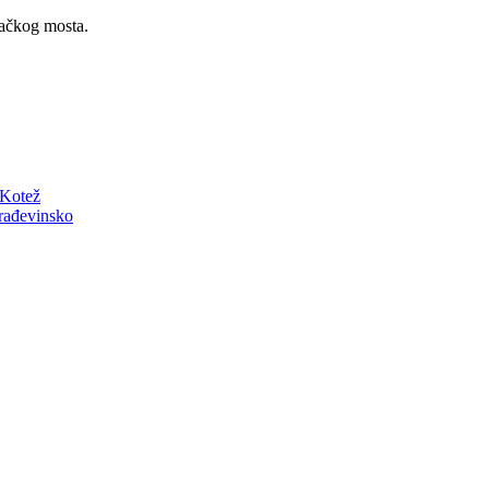
ačkog mosta.
 Kotež
građevinsko