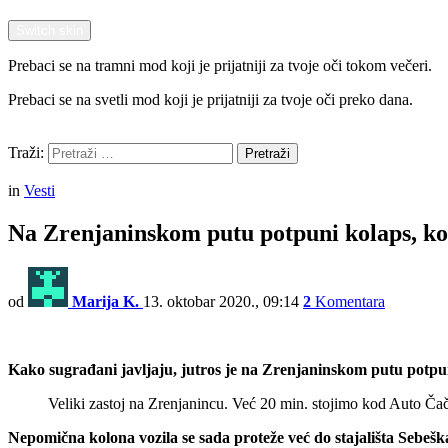
Switch skin
Prebaci se na tramni mod koji je prijatniji za tvoje oči tokom večeri.
Prebaci se na svetli mod koji je prijatniji za tvoje oči preko dana.
Pretraži
Traži:
Pretraži
Menu
in
Vesti
Na Zrenjaninskom putu potpuni kolaps, ko
od
Marija K.
13. oktobar 2020., 09:14
2
Komentara
Kako sugrađani javljaju, jutros je na Zrenjaninskom putu pot
Veliki zastoj na Zrenjanincu. Već 20 min. stojimo kod Auto Ča
Nepomična kolona vozila se sada proteže već do stajališta Sebešk