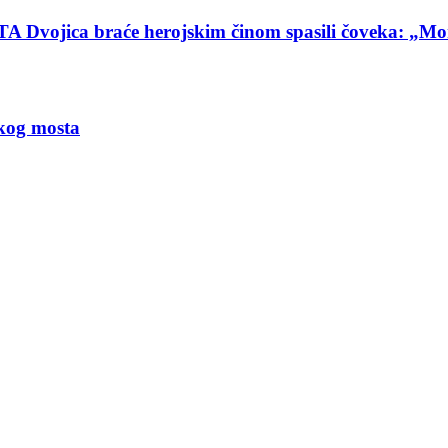
ca braće herojskim činom spasili čoveka: „Mom
kog mosta