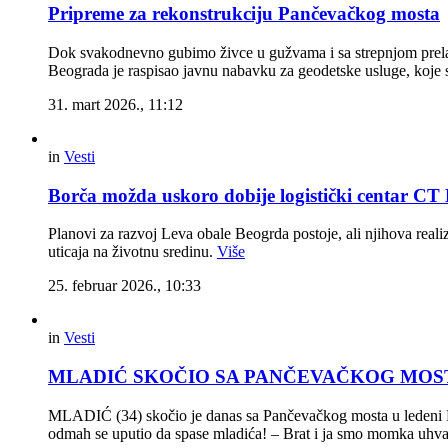
Pripreme za rekonstrukciju Pančevačkog mosta
Dok svakodnevno gubimo živce u gužvama i sa strepnjom prelaz
Beograda je raspisao javnu nabavku za geodetske usluge, koje s
31. mart 2026., 11:12
in
Vesti
Borča možda uskoro dobije logistički centar C
Planovi za razvoj Leva obale Beogrda postoje, ali njihova reali
uticaja na životnu sredinu.
Više
25. februar 2026., 10:33
in
Vesti
MLADIĆ SKOČIO SA PANČEVAČKOG MOSTA Dvoji
MLADIĆ (34) skočio je danas sa Pančevačkog mosta u ledeni Dun
odmah se uputio da spase mladića! – Brat i ja smo momka uhvat