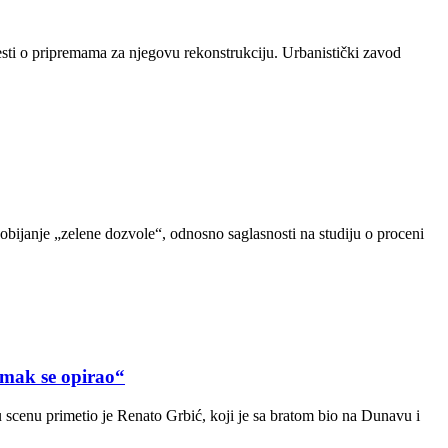
sti o pripremama za njegovu rekonstrukciju. Urbanistički zavod
dobijanje „zelene dozvole“, odnosno saglasnosti na studiju o proceni
ak se opirao“
scenu primetio je Renato Grbić, koji je sa bratom bio na Dunavu i