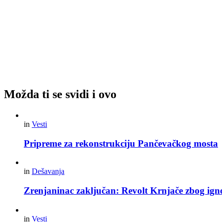
Možda ti se svidi i ovo
in
Vesti
Pripreme za rekonstrukciju Pančevačkog mosta
in
Dešavanja
Zrenjaninac zaključan: Revolt Krnjače zbog igno
in
Vesti