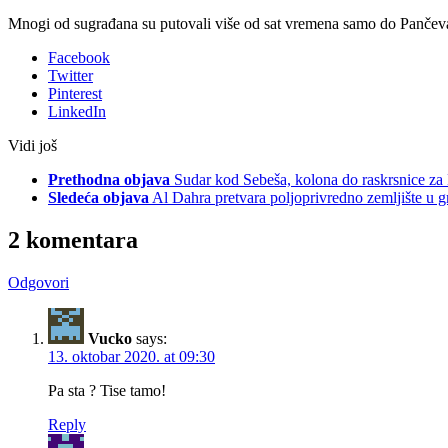
Mnogi od sugrađana su putovali više od sat vremena samo do Pančev
Facebook
Twitter
Pinterest
LinkedIn
Vidi još
Prethodna objava
Sudar kod Sebeša, kolona do raskrsnice za
Sledeća objava
Al Dahra pretvara poljoprivredno zemljište u 
2 komentara
Odgovori
Vucko
says:
13. oktobar 2020. at 09:30
Pa sta ? Tise tamo!
Reply