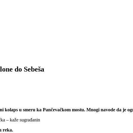
lone do Sebeša
puni kolaps u smeru ka Pančevačkom mostu. Mnogi navode da je o
čka – kaže sugrađanin
a reka.