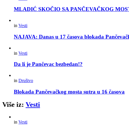
MLADIĆ SKOČIO SA PANČEVAČKOG MOSTA Dvoji
in
Vesti
NAJAVA: Danas u 17 časova blokada Pančevač
in
Vesti
Da li je Pančevac bezbedan!?
in
Društvo
Blokada Pančevačkog mosta sutra u 16 časova
Više iz:
Vesti
in
Vesti