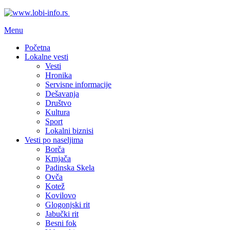
Menu
Početna
Lokalne vesti
Vesti
Hronika
Servisne informacije
Dešavanja
Društvo
Kultura
Sport
Lokalni biznisi
Vesti po naseljima
Borča
Krnjača
Padinska Skela
Ovča
Kotež
Kovilovo
Glogonjski rit
Jabučki rit
Besni fok