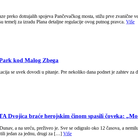
e preko dotrajalih spojeva Pančevačkog mosta, stižu prve zvanične ve
u temelj za izradu Plana detaljne regulacije ovog putnog pravca.
Više
T Park kod Malog Zbega
zacija se uvek dovodi u pitanje. Pre nekoliko dana podnet je zahtev za 
ca braće herojskim činom spasili čoveka: „Mom
av, a na sreću, preživeo je. Sve se odigralo oko 12 časova, a nemilu 
ili jedan za jednu, drugi za […]
Više