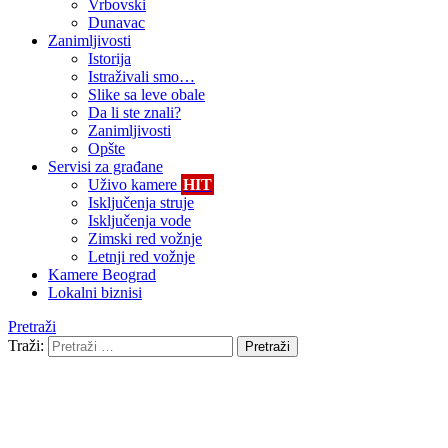
Vrbovski
Dunavac
Zanimljivosti
Istorija
Istraživali smo…
Slike sa leve obale
Da li ste znali?
Zanimljivosti
Opšte
Servisi za građane
Uživo kamere
HIT
Isključenja struje
Isključenja vode
Zimski red vožnje
Letnji red vožnje
Kamere Beograd
Lokalni biznisi
Pretraži
Traži:
Pretraži