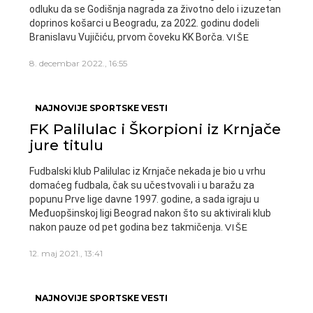
odluku da se Godišnja nagrada za životno delo i izuzetan
doprinos košarci u Beogradu, za 2022. godinu dodeli
Branislavu Vujičiću, prvom čoveku KK Borča.
VIŠE
8. decembar 2022., 16:55
NAJNOVIJE SPORTSKE VESTI
FK Palilulac i Škorpioni iz Krnjače
jure titulu
Fudbalski klub Palilulac iz Krnjače nekada je bio u vrhu
domaćeg fudbala, čak su učestvovali i u baražu za
popunu Prve lige davne 1997. godine, a sada igraju u
Međuopšinskoj ligi Beograd nakon što su aktivirali klub
nakon pauze od pet godina bez takmičenja.
VIŠE
12. maj 2021., 13:41
NAJNOVIJE SPORTSKE VESTI