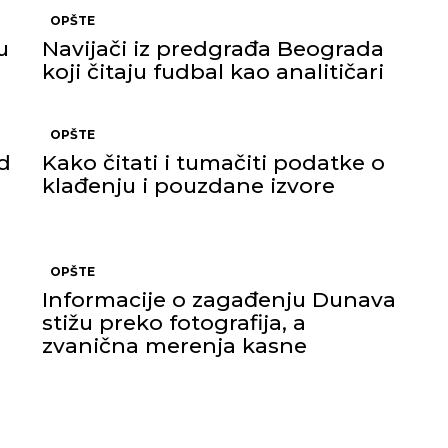
OPŠTE
u
Navijači iz predgrađa Beograda
koji čitaju fudbal kao analitičari
OPŠTE
d
Kako čitati i tumačiti podatke o
klađenju i pouzdane izvore
OPŠTE
Informacije o zagađenju Dunava
stižu preko fotografija, a
zvanična merenja kasne