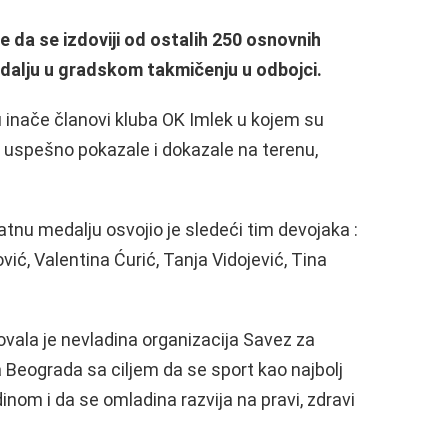
 da se izdoviji od ostalih 250 osnovnih
dalju u gradskom takmičenju u odbojci.
 inače članovi kluba OK Imlek u kojem su
u uspešno pokazale i dokazale na terenu,
nu medalju osvojio je sledeći tim devojaka :
ović, Valentina Ćurić, Tanja Vidojević, Tina
vala je nevladina organizacija Savez za
a Beograda sa ciljem da se sport kao najbolj
nom i da se omladina razvija na pravi, zdravi