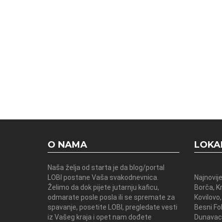
O NAMA
LOKA
Naša želja od starta je da blog/portal
LOBI postane Vaša svakodnevnica.
Najnovije
Želimo da dok pijete jutarnju kaficu,
Borča, K
odmarate posle posla ili se spremate za
Kovilovo,
spavanje, posetite LOBI, pregledate vesti
Besni Fok
iz Vašeg kraja i opet nam dođete
Dunavac 