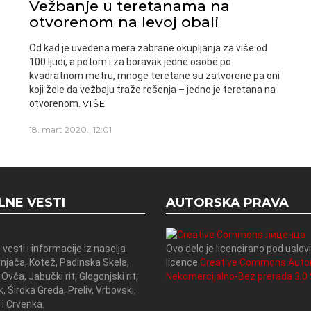
Vežbanje u teretanama na
otvorenom na levoj obali
Od kad je uvedena mera zabrane okupljanja za više od
100 ljudi, a potom i za boravak jedne osobe po
kvadratnom metru, mnoge teretane su zatvorene pa oni
koji žele da vežbaju traže rešenja – jedno je teretana na
otvorenom.
VIŠE
18. mart 2020., 12:01
LNE VESTI
AUTORSKA PRAVA
 vesti i informacije iz naselja
Ovo delo je licencirano pod uslo
rnjača, Kotež, Padinska Skela,
licence
Creative Commons Auto
 Ovča, Jabučki rit, Glogonjski rit,
Nekomercijalno-Bez prerada 3.0 S
, Široka Greda, Preliv, Vrbovski,
i Crvenka.