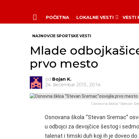
POČETNA
LOKALNE VESTI
VESTI
Menu
NAJNOVIJE SPORTSKE VESTI
Mlade odbojkašice
prvo mesto
od
Bojan K.
24. decembar 2013., 20:14
Osnovna škloa “Stevan Sre
Osnovana škola “Stevan Sremac” osvo
u odbojci za devojčice šestog i sedmo
talenat i timski duh koji ih je doveo do