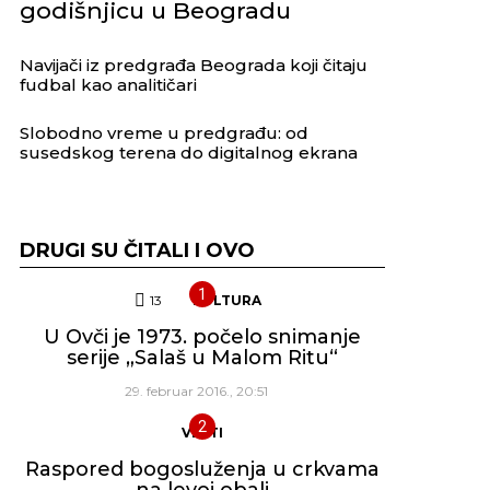
godišnjicu u Beogradu
Navijači iz predgrađa Beograda koji čitaju
fudbal kao analitičari
Slobodno vreme u predgrađu: od
susedskog terena do digitalnog ekrana
DRUGI SU ČITALI I OVO
13
Komentara
KULTURA
U Ovči je 1973. počelo snimanje
serije „Salaš u Malom Ritu“
29. februar 2016., 20:51
VESTI
Raspored bogosluženja u crkvama
na levoj obali