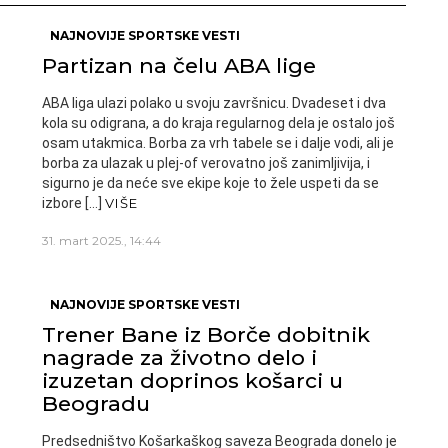
NAJNOVIJE SPORTSKE VESTI
Partizan na čelu ABA lige
ABA liga ulazi polako u svoju završnicu. Dvadeset i dva
kola su odigrana, a do kraja regularnog dela je ostalo još
osam utakmica. Borba za vrh tabele se i dalje vodi, ali je
borba za ulazak u plej-of verovatno još zanimljivija, i
sigurno je da neće sve ekipe koje to žele uspeti da se
izbore […]
VIŠE
31. mart 2025., 14:44
NAJNOVIJE SPORTSKE VESTI
Trener Bane iz Borče dobitnik
nagrade za životno delo i
izuzetan doprinos košarci u
Beogradu
Predsedništvo Košarkaškog saveza Beograda donelo je