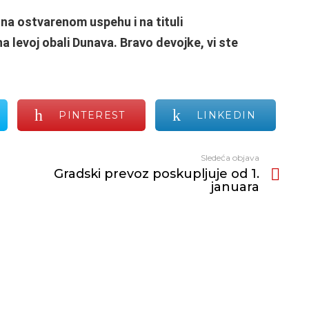
a ostvarenom uspehu i na tituli
na levoj obali Dunava. Bravo devojke, vi ste
PINTEREST
LINKEDIN
Sledeća objava
Gradski prevoz poskupljuje od 1.
januara