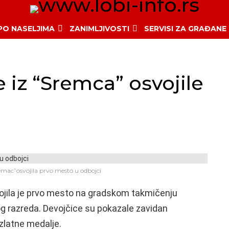
 PO NASELJIMA
ZANIMLJIVOSTI
SERVISI ZA GRAĐANE
 iz “Sremca” osvojile
mac”osvojila prvo mesto u odbojci
jila je prvo mesto na gradskom takmičenju
g razreda. Devojčice su pokazale zavidan
 zlatne medalje.