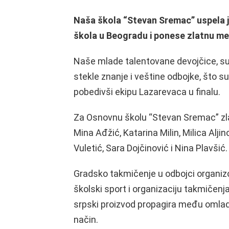
Naša škola “Stevan Sremac” uspela je
škola u Beogradu i ponese zlatnu me
Naše mlade talentovane devojčice, su
stekle znanje i veštine odbojke, što s
pobedivši ekipu Lazarevaca u finalu.
Za Osnovnu školu “Stevan Sremac” zlat
Mina Ađžić, Katarina Milin, Milica Aljin
Vuletić, Sara Dojčinović i Nina Plavšić.
Gradsko takmičenje u odbojci organizo
školski sport i organizaciju takmičenj
srpski proizvod propagira među omladi
način.