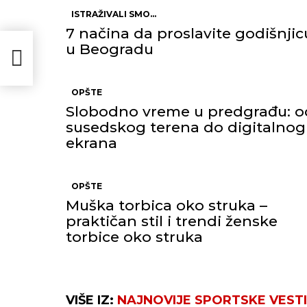
ISTRAŽIVALI SMO...
7 načina da proslavite godišnjic
u Beogradu
OPŠTE
Slobodno vreme u predgrađu: o
susedskog terena do digitalnog
ekrana
OPŠTE
Muška torbica oko struka –
praktičan stil i trendi ženske
torbice oko struka
VIŠE IZ:
NAJNOVIJE SPORTSKE VESTI