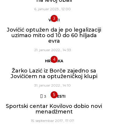
6. januar 2023., 12:00
VESTI
Jovičić optužen da je po legalizaciji
uzimao mito od 10 do 60 hiljada
evra
21. januar 2022., 14:33
HRONIKA
Žarko Lazić iz Borče zajedno sa
Jovičićem na optuženičkoj klupi
31. januar 2022., 14:10
3
Komentara
VESTI
Sportski centar Kovilovo dobio novi
menadžment
15. septembar 2017., 17:07