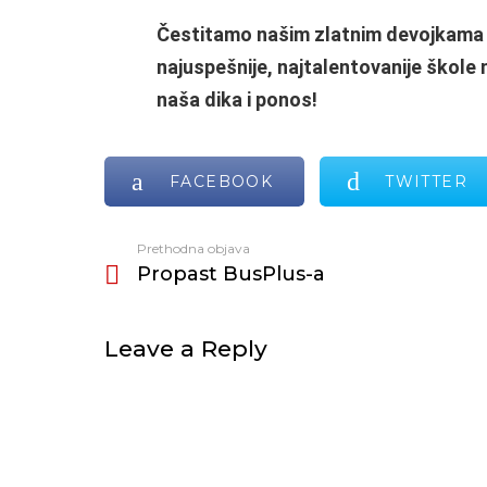
Čestitamo našim zlatnim devojkama n
najuspešnije, najtalentovanije škole 
naša dika i ponos!
FACEBOOK
TWITTER
Prethodna objava
Vidi
Propast BusPlus-a
još
Leave a Reply