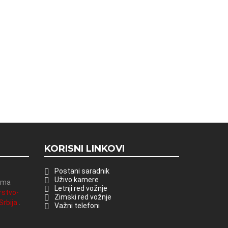
KORISNI LINKOVI
Postani saradnik
Uživo kamere
vima
Letnji red vožnje
rstvo-
Zimski red vožnje
rbija.
.
Važni telefoni