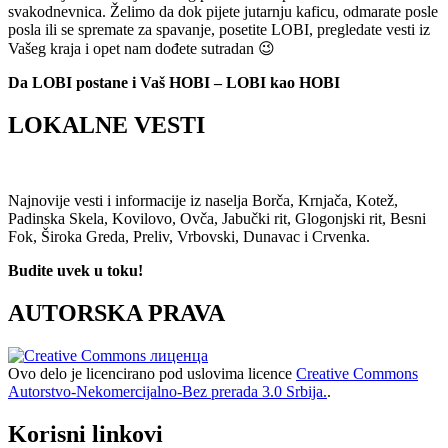
svakodnevnica. Želimo da dok pijete jutarnju kaficu, odmarate posle
posla ili se spremate za spavanje, posetite LOBI, pregledate vesti iz
Vašeg kraja i opet nam dođete sutradan 😉
Da LOBI postane i Vaš HOBI – LOBI kao HOBI
LOKALNE VESTI
Najnovije vesti i informacije iz naselja Borča, Krnjača, Kotež,
Padinska Skela, Kovilovo, Ovča, Jabučki rit, Glogonjski rit, Besni
Fok, Široka Greda, Preliv, Vrbovski, Dunavac i Crvenka.
Budite uvek u toku!
AUTORSKA PRAVA
Ovo delo je licencirano pod uslovima licence
Creative Commons
Autorstvo-Nekomercijalno-Bez prerada 3.0 Srbija.
.
Korisni linkovi