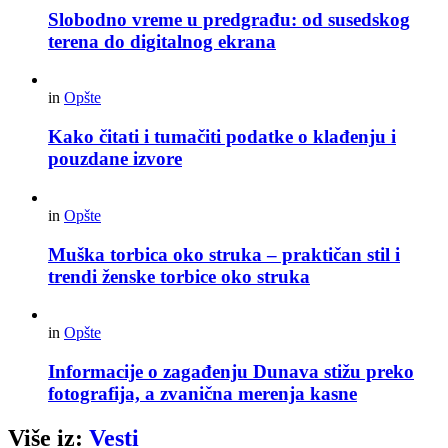
Slobodno vreme u predgrađu: od susedskog
terena do digitalnog ekrana
in
Opšte
Kako čitati i tumačiti podatke o klađenju i
pouzdane izvore
in
Opšte
Muška torbica oko struka – praktičan stil i
trendi ženske torbice oko struka
in
Opšte
Informacije o zagađenju Dunava stižu preko
fotografija, a zvanična merenja kasne
Više iz:
Vesti