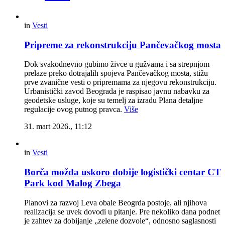
in
Vesti
Pripreme za rekonstrukciju Pančevačkog mosta
Dok svakodnevno gubimo živce u gužvama i sa strepnjom
prelaze preko dotrajalih spojeva Pančevačkog mosta, stižu
prve zvanične vesti o pripremama za njegovu rekonstrukciju.
Urbanistički zavod Beograda je raspisao javnu nabavku za
geodetske usluge, koje su temelj za izradu Plana detaljne
regulacije ovog putnog pravca.
Više
31. mart 2026., 11:12
in
Vesti
Borča možda uskoro dobije logistički centar CT
Park kod Malog Zbega
Planovi za razvoj Leva obale Beogrda postoje, ali njihova
realizacija se uvek dovodi u pitanje. Pre nekoliko dana podnet
je zahtev za dobijanje „zelene dozvole“, odnosno saglasnosti