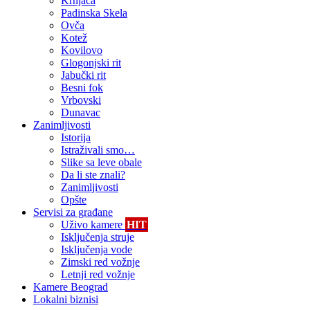
Krnjača
Padinska Skela
Ovča
Kotež
Kovilovo
Glogonjski rit
Jabučki rit
Besni fok
Vrbovski
Dunavac
Zanimljivosti
Istorija
Istraživali smo…
Slike sa leve obale
Da li ste znali?
Zanimljivosti
Opšte
Servisi za građane
Uživo kamere
HIT
Isključenja struje
Isključenja vode
Zimski red vožnje
Letnji red vožnje
Kamere Beograd
Lokalni biznisi