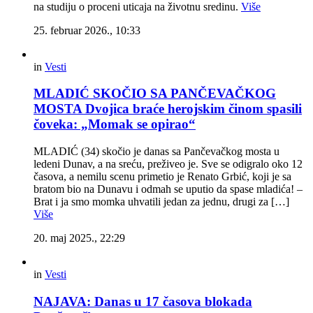
na studiju o proceni uticaja na životnu sredinu.
Više
25. februar 2026., 10:33
in
Vesti
MLADIĆ SKOČIO SA PANČEVAČKOG
MOSTA Dvojica braće herojskim činom spasili
čoveka: „Momak se opirao“
MLADIĆ (34) skočio je danas sa Pančevačkog mosta u
ledeni Dunav, a na sreću, preživeo je. Sve se odigralo oko 12
časova, a nemilu scenu primetio je Renato Grbić, koji je sa
bratom bio na Dunavu i odmah se uputio da spase mladića! –
Brat i ja smo momka uhvatili jedan za jednu, drugi za […]
Više
20. maj 2025., 22:29
in
Vesti
NAJAVA: Danas u 17 časova blokada