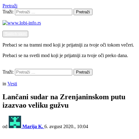
Pretraži
Traži:
Pretraži
Switch skin
Prebaci se na tramni mod koji je prijatniji za tvoje oči tokom večeri.
Prebaci se na svetli mod koji je prijatniji za tvoje oči preko dana.
Pretraži
Traži:
Pretraži
Menu
in
Vesti
Lančani sudar na Zrenjaninskom putu
izazvao veliku gužvu
od
Marija K.
6. avgust 2020., 10:04