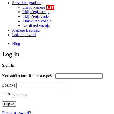
Servisi za građane
Uživo kamere
HIT
Isključenja struje
Isključenja vode
Zimski red vožnje
Letnji red vožnje
Kamere Beograd
Lokalni biznisi
Blog
Log In
Sign In
Korisničko ime ili adresa e-pošte
Lozinka
Zapamti me
Forgot password?