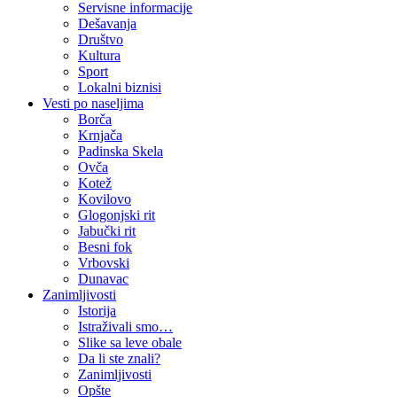
Servisne informacije
Dešavanja
Društvo
Kultura
Sport
Lokalni biznisi
Vesti po naseljima
Borča
Krnjača
Padinska Skela
Ovča
Kotež
Kovilovo
Glogonjski rit
Jabučki rit
Besni fok
Vrbovski
Dunavac
Zanimljivosti
Istorija
Istraživali smo…
Slike sa leve obale
Da li ste znali?
Zanimljivosti
Opšte