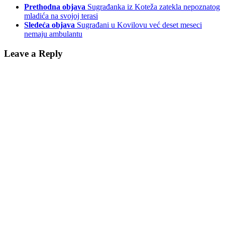
Prethodna objava
Sugrađanka iz Koteža zatekla nepoznatog
mladića na svojoj terasi
Sledeća objava
Sugrađani u Kovilovu već deset meseci
nemaju ambulantu
Leave a Reply