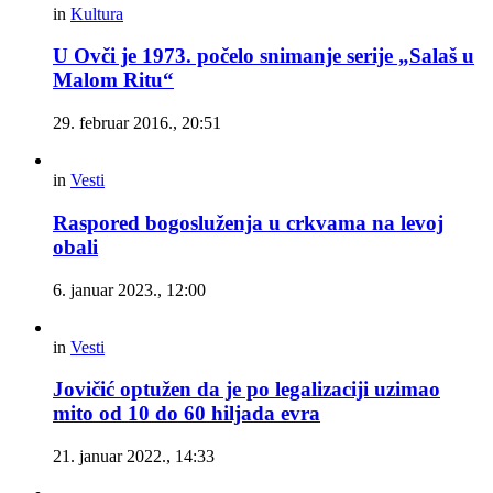
in
Kultura
U Ovči je 1973. počelo snimanje serije „Salaš u
Malom Ritu“
29. februar 2016., 20:51
in
Vesti
Raspored bogosluženja u crkvama na levoj
obali
6. januar 2023., 12:00
in
Vesti
Jovičić optužen da je po legalizaciji uzimao
mito od 10 do 60 hiljada evra
21. januar 2022., 14:33