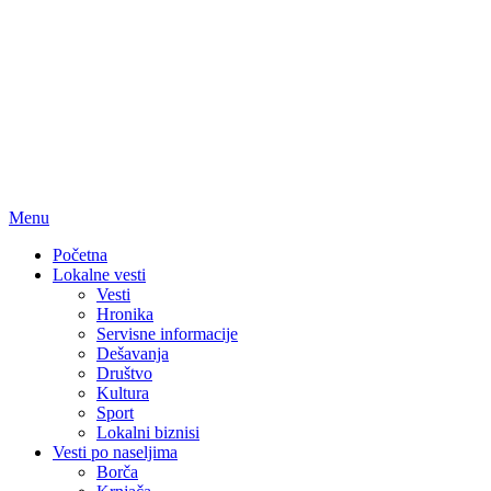
Menu
Početna
Lokalne vesti
Vesti
Hronika
Servisne informacije
Dešavanja
Društvo
Kultura
Sport
Lokalni biznisi
Vesti po naseljima
Borča