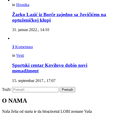
in
Hronika
Žarko Lazić iz Borče zajedno sa Jovičićem na
optuženičkoj klupi
31. januar 2022., 14:10
3
Komentara
in
Vesti
Sportski centar Kovilovo dobio novi
menadžment
15. septembar 2017., 17:07
Traži:
Pretraži
O NAMA
Naša želja od starta je da blog/portal LOBI postane Vaša