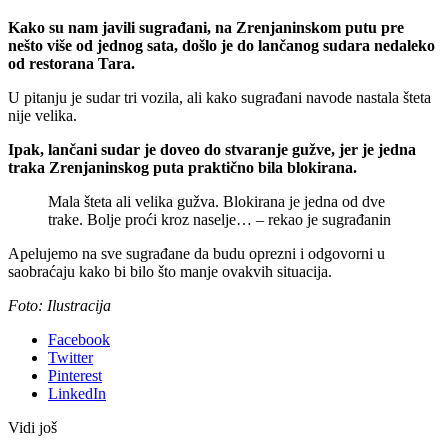
Kako su nam javili sugrađani, na Zrenjaninskom putu pre
nešto više od jednog sata, došlo je do lančanog sudara nedaleko
od restorana Tara.
U pitanju je sudar tri vozila, ali kako sugrađani navode nastala šteta
nije velika.
Ipak, lančani sudar je doveo do stvaranje gužve, jer je jedna
traka Zrenjaninskog puta praktično bila blokirana.
Mala šteta ali velika gužva. Blokirana je jedna od dve
trake. Bolje proći kroz naselje… – rekao je sugrađanin
Apelujemo na sve sugrađane da budu oprezni i odgovorni u
saobraćaju kako bi bilo što manje ovakvih situacija.
Foto: Ilustracija
Facebook
Twitter
Pinterest
LinkedIn
Vidi još