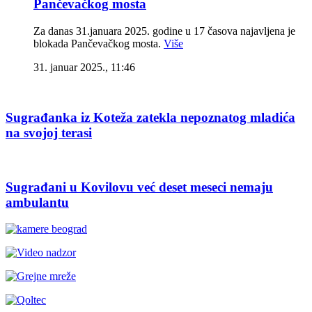
Pančevačkog mosta
Za danas 31.januara 2025. godine u 17 časova najavljena je
blokada Pančevačkog mosta.
Više
31. januar 2025., 11:46
Sugrađanka iz Koteža zatekla nepoznatog mladića
na svojoj terasi
Sugrađani u Kovilovu već deset meseci nemaju
ambulantu