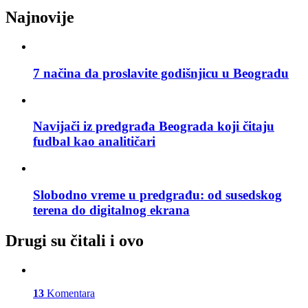
Najnovije
7 načina da proslavite godišnjicu u Beogradu
Navijači iz predgrađa Beograda koji čitaju
fudbal kao analitičari
Slobodno vreme u predgrađu: od susedskog
terena do digitalnog ekrana
Drugi su čitali i ovo
13
Komentara