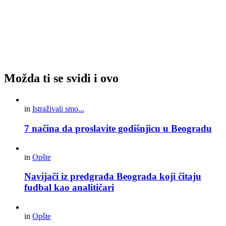
Možda ti se svidi i ovo
in
Istraživali smo...
7 načina da proslavite godišnjicu u Beogradu
in
Opšte
Navijači iz predgrađa Beograda koji čitaju
fudbal kao analitičari
in
Opšte