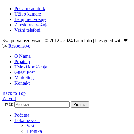
Postani saradnik
Uživo kamere
Letnji red vožnje
Zimski red vožnje
Važni telefoni
Sva prava rezervisana © 2012 - 2024 Lobi Info | Designed with ❤
by
Responsive
O Nama
Prijatelji
Uslovi korišćenja
Guest Post
Marketing
Kontakt
Back to Top
Zatvori
Traži:
Pretraži
Početna
Lokalne vesti
Vesti
Hronika