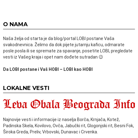
O NAMA
Naša želja od starta je da blog/portal LOBI postane Vaša
svakodnevnica. Želimo da dok pijete jutarnju kaficu, odmarate
posle posla ili se spremate za spavanje, posetite LOBI, pregledate
vesti iz Vašeg kraja i opet nam dođete sutradan 😉
Da LOBI postane i Vaš HOBI – LOBI kao HOBI
LOKALNE VESTI
Najnovije vesti i informacije iz naselja Borča, Krnjača, Kotež,
Padinska Skela, Kovilovo, Ovča, Jabučki rit, Glogonjski rit, Besni Fok,
Široka Greda, Preliv, Vrbovski, Dunavac i Crvenka.