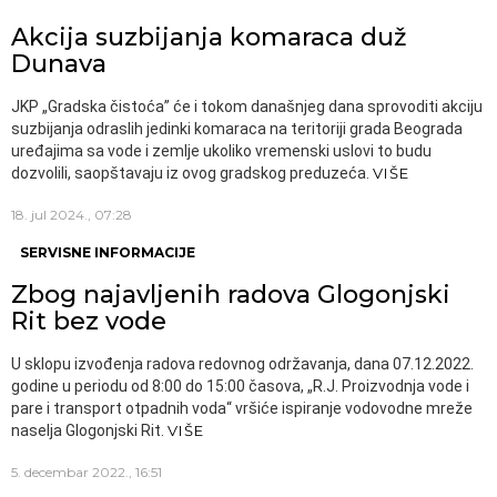
Akcija suzbijanja komaraca duž
Dunava
JKP „Gradska čistoća” će i tokom današnjeg dana sprovoditi akciju
suzbijanja odraslih jedinki komaraca na teritoriji grada Beograda
uređajima sa vode i zemlje ukoliko vremenski uslovi to budu
dozvolili, saopštavaju iz ovog gradskog preduzeća.
VIŠE
18. jul 2024., 07:28
SERVISNE INFORMACIJE
Zbog najavljenih radova Glogonjski
Rit bez vode
U sklopu izvođenja radova redovnog održavanja, dana 07.12.2022.
godine u periodu od 8:00 do 15:00 časova, „R.J. Proizvodnja vode i
pare i transport otpadnih voda“ vršiće ispiranje vodovodne mreže
naselja Glogonjski Rit.
VIŠE
5. decembar 2022., 16:51