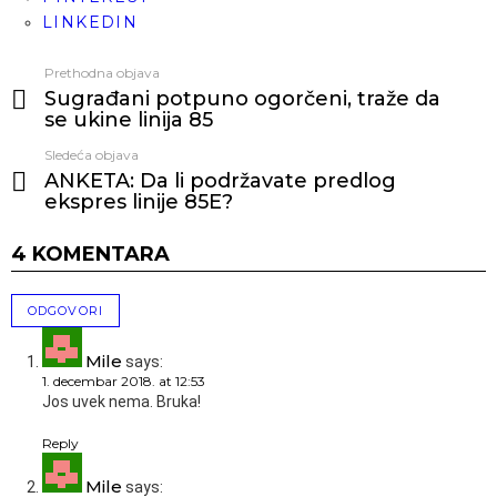
LINKEDIN
Prethodna objava
Vidi
Sugrađani potpuno ogorčeni, traže da
još
se ukine linija 85
Sledeća objava
ANKETA: Da li podržavate predlog
ekspres linije 85E?
4 KOMENTARA
ODGOVORI
Mile
says:
1. decembar 2018. at 12:53
Jos uvek nema. Bruka!
Reply
Mile
says: