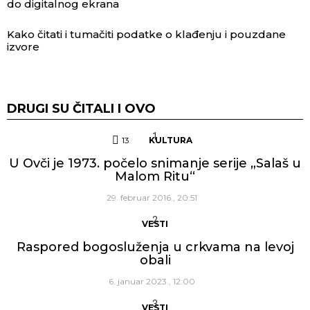
do digitalnog ekrana
Kako čitati i tumačiti podatke o klađenju i pouzdane
izvore
DRUGI SU ČITALI I OVO
13
Komentara
KULTURA
U Ovči je 1973. počelo snimanje serije „Salaš u
Malom Ritu“
29. februar 2016., 20:51
VESTI
Raspored bogosluženja u crkvama na levoj
obali
6. januar 2023., 12:00
VESTI