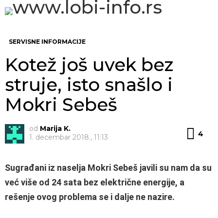
PRE
SWITCH
SKIN
Me
SERVISNE INFORMACIJE
Kotež još uvek bez
struje, isto snašlo i
Mokri Sebeš
od
Marija K.
Kom
4
1. decembar 2018., 11:13
Sugrađani iz naselja Mokri Sebeš javili su nam da su
već više od 24 sata bez električne energije, a
rešenje ovog problema se i dalje ne nazire.