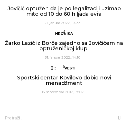
Jovičić optužen da je po legalizaciji uzimao
mito od 10 do 60 hiljada evra
21. januar 2022., 14:33
HRONIKA
Žarko Lazić iz Borče zajedno sa Jovičićem na
optuženičkoj klupi
31. januar 2022., 14:10
3
Komentara
VESTI
Sportski centar Kovilovo dobio novi
menadžment
15. septembar 2017., 17:07
Traži: