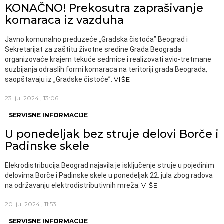
KONAČNO! Prekosutra zaprašivanje
komaraca iz vazduha
Javno komunalno preduzeće „Gradska čistoća” Beograd i
Sekretarijat za zaštitu životne sredine Grada Beograda
organizovaće krajem tekuće sedmice i realizovati avio-tretmane
suzbijanja odraslih formi komaraca na teritoriji grada Beograda,
saopštavaju iz „Gradske čistoće”.
VIŠE
23. jul 2024., 13:06
SERVISNE INFORMACIJE
U ponedeljak bez struje delovi Borče i
Padinske skele
Elekrodistribucija Beograd najavila je isključenje struje u pojedinim
delovima Borče i Padinske skele u ponedeljak 22. jula zbog radova
na održavanju elektrodistributivnih mreža.
VIŠE
20. jul 2024., 11:53
SERVISNE INFORMACIJE