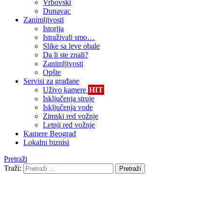
Vrbovski
Dunavac
Zanimljivosti
Istorija
Istraživali smo…
Slike sa leve obale
Da li ste znali?
Zanimljivosti
Opšte
Servisi za građane
Uživo kamere
HIT
Isključenja struje
Isključenja vode
Zimski red vožnje
Letnji red vožnje
Kamere Beograd
Lokalni biznisi
Pretraži
Traži:
Pretraži