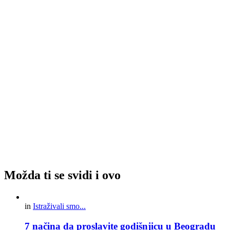
Možda ti se svidi i ovo
in
Istraživali smo...
7 načina da proslavite godišnjicu u Beogradu