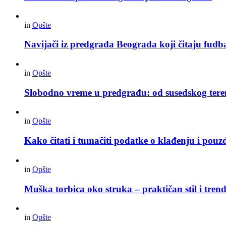
in
Opšte
Navijači iz predgrađa Beograda koji čitaju fudba
in
Opšte
Slobodno vreme u predgrađu: od susedskog tere
in
Opšte
Kako čitati i tumačiti podatke o klađenju i pouz
in
Opšte
Muška torbica oko struka – praktičan stil i trend
in
Opšte