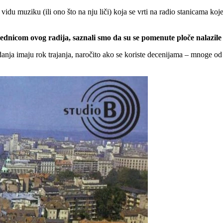
idu muziku (ili ono što na nju liči) koja se vrti na radio stanicama koj
icom ovog radija, saznali smo da su se pomenute ploče nalazile u
nja imaju rok trajanja, naročito ako se koriste decenijama – mnoge od n