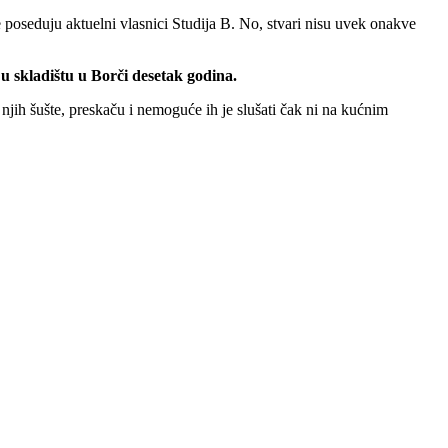
e poseduju aktuelni vlasnici Studija B. No, stvari nisu uvek onakve
 skladištu u Borči desetak godina.
jih šušte, preskaču i nemoguće ih je slušati čak ni na kućnim