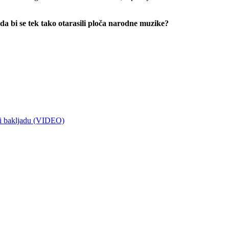
i da bi se tek tako otarasili ploča narodne muzike?
 i bakljadu (VIDEO)