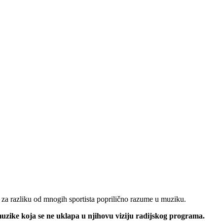
e za razliku od mnogih sportista poprilično razume u muziku.
uzike koja se ne uklapa u njihovu viziju radijskog programa.