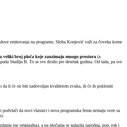
e uslove emitovanja na programu. Sloba Konjović važi za čoveka kome
u veliki broj ploča koje zauzimaju mnogo prostora
(a
ada Studiju B. To se sve desilo pre desetak godina. Od tada, pa sve
a li će on biti zadovoljan kvalitetom zvuka, ili će ih pokloniti
ali podvlači da novi vlasnici i nova programska šema nemaju veze sa
o).
danja (ne originalna), a na pločama se nalazila narodna, pop, rok i