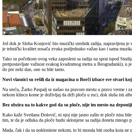
Još dok je Sloba Konjović bio muzički urednik radija, napravljena je
je tehnički kvalitet nosača zvuka podjednako važan kao i sama muzik
Tako su početkom ovog veka zaposleni sa radija na sprat ispod Studija 
pretpostavljate važnost svakog kvadratnog metra u Beograđanki), u je
do pre neki dan, one su bile tamo.
Novi vlasnici su rešili da iz magacina u Borči izbace sve stvari ko
Na sreću, Žarko Paspalj se našao na pravom mestu u pravo vreme i zahva
nekom klincu kome je doživljaj da drži ploču u ruci, dok sluša isti al
Bez obzira na to kakve god da su ploče, nije im mesto na deponiji
Kako kaže Svetlana Đolović, ni njoj nije jasno zašto te ploče nisu bi
tim, te da je odluka da ploče budu sklonjene sa radija doneta mnogo pr
Mada, čak i da su poklonjene nekom, to bi morala biti osoba koja ne p