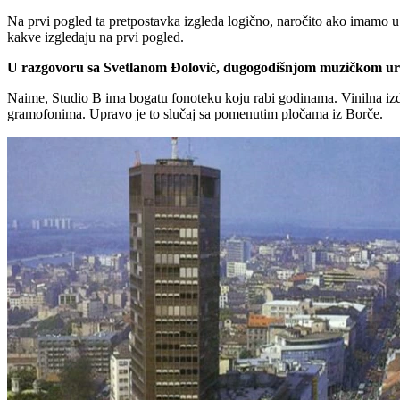
Na prvi pogled ta pretpostavka izgleda logično, naročito ako imamo u v
kakve izgledaju na prvi pogled.
U razgovoru sa Svetlanom Đolović, dugogodišnjom muzičkom uredn
Naime, Studio B ima bogatu fonoteku koju rabi godinama. Vinilna izda
gramofonima. Upravo je to slučaj sa pomenutim pločama iz Borče.