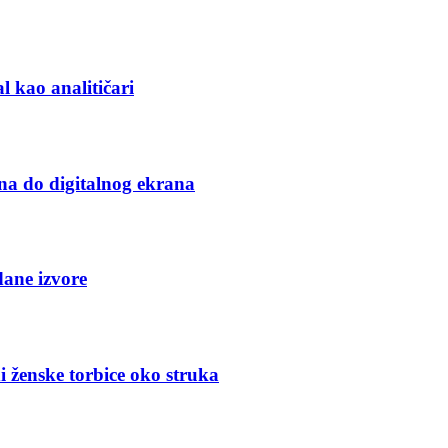
l kao analitičari
na do digitalnog ekrana
dane izvore
i ženske torbice oko struka