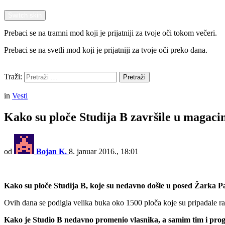
Switch skin
Prebaci se na tramni mod koji je prijatniji za tvoje oči tokom večeri.
Prebaci se na svetli mod koji je prijatniji za tvoje oči preko dana.
Pretraži
Traži:
Pretraži
Menu
in
Vesti
Kako su ploče Studija B završile u magaci
od
Bojan K.
8. januar 2016., 18:01
Kako su ploče Studija B, koje su nedavno došle u posed Žarka Pa
Ovih dana se podigla velika buka oko 1500 ploča koje su pripadale rad
Kako je Studio B nedavno promenio vlasnika, a samim tim i progr