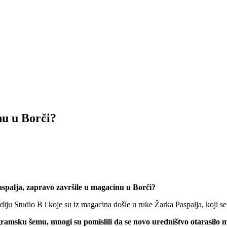
nu u Borči?
spalja, zapravo završile u magacinu u Borči?
iju Studio B i koje su iz magacina došle u ruke Žarka Paspalja, koji s
amsku šemu, mnogi su pomislili da se novo uredništvo otarasilo m