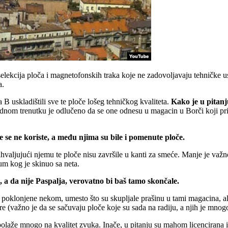
 selekcija ploča i magnetofonskih traka koje ne zadovoljavaju tehničk
a.
B uskladištili sve te ploče lošeg tehničkog kvaliteta.
Kako je u pitanj
dnom trenutku je odlučeno da se one odnesu u magacin u Borči koji prip
je se ne koriste, a među njima su bile i pomenute ploče.
ljujući njemu te ploče nisu završile u kanti za smeće. Manje je važno d
bum kog je skinuo sa neta.
, a da nije Paspalja, verovatno bi baš tamo skončale.
le poklonjene nekom, umesto što su skupljale prašinu u tami magacina, 
e (važno je da se sačuvaju ploče koje su sada na radiju, a njih je mnog
olaže mnogo na kvalitet zvuka. Inače, u pitanju su mahom licencirana iz