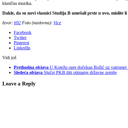
klasična muzika.
Dakle, da su novi vlasnici Studija B umešali prste u ovo, mislite l
Izvor:
b92
Foto (naslovna):
Vice
Facebook
Twitter
Pinterest
LinkedIn
Vidi još
Prethodna objava
U Kotežu opet dočekan Božić uz vatromet
Sledeća objava
Slučaj PKB iliti otimanje državne zemlje
Leave a Reply