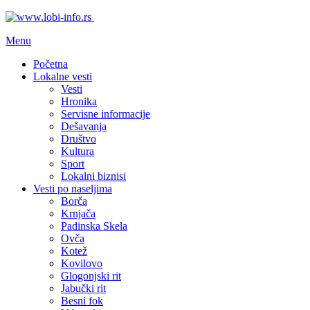
Menu
Početna
Lokalne vesti
Vesti
Hronika
Servisne informacije
Dešavanja
Društvo
Kultura
Sport
Lokalni biznisi
Vesti po naseljima
Borča
Krnjača
Padinska Skela
Ovča
Kotež
Kovilovo
Glogonjski rit
Jabučki rit
Besni fok