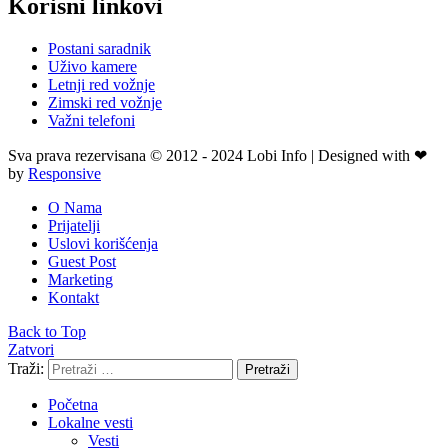
Korisni linkovi
Postani saradnik
Uživo kamere
Letnji red vožnje
Zimski red vožnje
Važni telefoni
Sva prava rezervisana © 2012 - 2024 Lobi Info | Designed with ❤
by
Responsive
O Nama
Prijatelji
Uslovi korišćenja
Guest Post
Marketing
Kontakt
Back to Top
Zatvori
Traži:
Pretraži
Početna
Lokalne vesti
Vesti