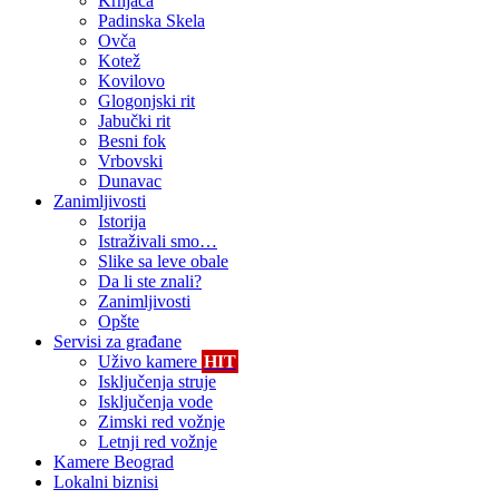
Krnjača
Padinska Skela
Ovča
Kotež
Kovilovo
Glogonjski rit
Jabučki rit
Besni fok
Vrbovski
Dunavac
Zanimljivosti
Istorija
Istraživali smo…
Slike sa leve obale
Da li ste znali?
Zanimljivosti
Opšte
Servisi za građane
Uživo kamere
HIT
Isključenja struje
Isključenja vode
Zimski red vožnje
Letnji red vožnje
Kamere Beograd
Lokalni biznisi