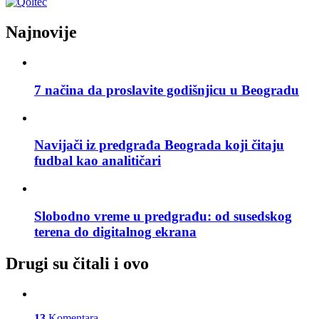
Najnovije
7 načina da proslavite godišnjicu u Beogradu
Navijači iz predgrađa Beograda koji čitaju
fudbal kao analitičari
Slobodno vreme u predgrađu: od susedskog
terena do digitalnog ekrana
Drugi su čitali i ovo
13
Komentara