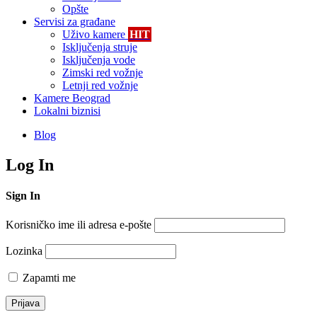
Opšte
Servisi za građane
Uživo kamere
HIT
Isključenja struje
Isključenja vode
Zimski red vožnje
Letnji red vožnje
Kamere Beograd
Lokalni biznisi
Blog
Log In
Sign In
Korisničko ime ili adresa e-pošte
Lozinka
Zapamti me