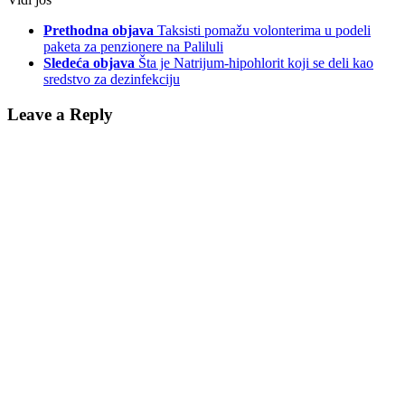
Prethodna objava
Taksisti pomažu volonterima u podeli
paketa za penzionere na Paliluli
Sledeća objava
Šta je Natrijum-hipohlorit koji se deli kao
sredstvo za dezinfekciju
Leave a Reply