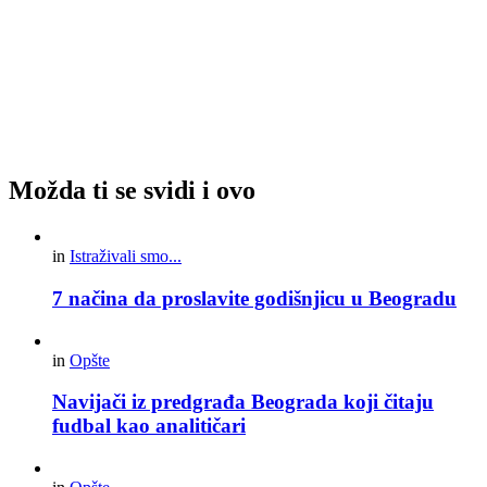
Možda ti se svidi i ovo
in
Istraživali smo...
7 načina da proslavite godišnjicu u Beogradu
in
Opšte
Navijači iz predgrađa Beograda koji čitaju
fudbal kao analitičari