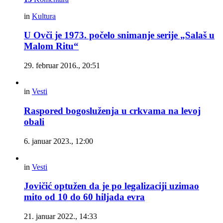
in
Kultura
U Ovči je 1973. počelo snimanje serije „Salaš u
Malom Ritu“
29. februar 2016., 20:51
in
Vesti
Raspored bogosluženja u crkvama na levoj
obali
6. januar 2023., 12:00
in
Vesti
Jovičić optužen da je po legalizaciji uzimao
mito od 10 do 60 hiljada evra
21. januar 2022., 14:33