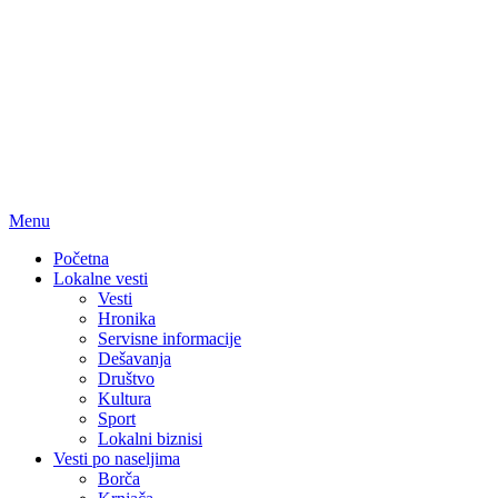
Menu
Početna
Lokalne vesti
Vesti
Hronika
Servisne informacije
Dešavanja
Društvo
Kultura
Sport
Lokalni biznisi
Vesti po naseljima
Borča