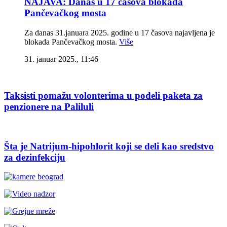
NAJAVA: Danas u 17 časova blokada
Pančevačkog mosta
Za danas 31.januara 2025. godine u 17 časova najavljena je
blokada Pančevačkog mosta.
Više
31. januar 2025., 11:46
Taksisti pomažu volonterima u podeli paketa za
penzionere na Paliluli
Šta je Natrijum-hipohlorit koji se deli kao sredstvo
za dezinfekciju