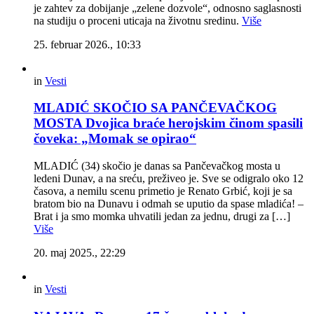
je zahtev za dobijanje „zelene dozvole“, odnosno saglasnosti
na studiju o proceni uticaja na životnu sredinu.
Više
25. februar 2026., 10:33
in
Vesti
MLADIĆ SKOČIO SA PANČEVAČKOG
MOSTA Dvojica braće herojskim činom spasili
čoveka: „Momak se opirao“
MLADIĆ (34) skočio je danas sa Pančevačkog mosta u
ledeni Dunav, a na sreću, preživeo je. Sve se odigralo oko 12
časova, a nemilu scenu primetio je Renato Grbić, koji je sa
bratom bio na Dunavu i odmah se uputio da spase mladića! –
Brat i ja smo momka uhvatili jedan za jednu, drugi za […]
Više
20. maj 2025., 22:29
in
Vesti