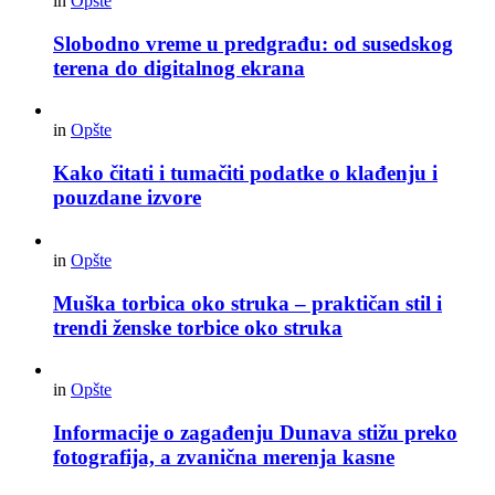
in
Opšte
Slobodno vreme u predgrađu: od susedskog
terena do digitalnog ekrana
in
Opšte
Kako čitati i tumačiti podatke o klađenju i
pouzdane izvore
in
Opšte
Muška torbica oko struka – praktičan stil i
trendi ženske torbice oko struka
in
Opšte
Informacije o zagađenju Dunava stižu preko
fotografija, a zvanična merenja kasne