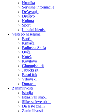
Hronika
Servisne informacije
Dešavanja
Društvo
Kultura
Sport
Lokalni biznisi
Vesti po naseljima
Borča
Krnjača
Padinska Skela
Ovča
Kotež
Kovilovo
Glogonjski rit
Jabučki rit
Besni fok
Vrbovski
Dunavac
Zanimljivosti
Istorija
Istraživali smo…
Slike sa leve obale
Da li ste znali?
Zanimljivosti