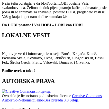
Naša želja od starta je da blog/portal LOBI postane Vaša
svakodnevnica. Želimo da dok pijete jutarnju kaficu, odmarate posle
posla ili se spremate za spavanje, posetite LOBI, pregledate vesti iz
Vašeg kraja i opet nam dođete sutradan 😉
Da LOBI postane i Vaš HOBI – LOBI kao HOBI
LOKALNE VESTI
Najnovije vesti i informacije iz naselja Borča, Krnjača, Kotež,
Padinska Skela, Kovilovo, Ovča, Jabučki rit, Glogonjski rit, Besni
Fok, Široka Greda, Preliv, Vrbovski, Dunavac i Crvenka.
Budite uvek u toku!
AUTORSKA PRAVA
Ovo delo je licencirano pod uslovima licence
Creative Commons
Autorstvo-Nekomercijalno-Bez prerada 3.0 Srbija.
.