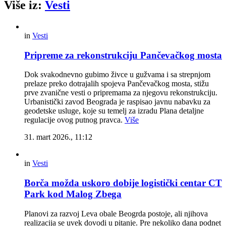
Više iz:
Vesti
in
Vesti
Pripreme za rekonstrukciju Pančevačkog mosta
Dok svakodnevno gubimo živce u gužvama i sa strepnjom
prelaze preko dotrajalih spojeva Pančevačkog mosta, stižu
prve zvanične vesti o pripremama za njegovu rekonstrukciju.
Urbanistički zavod Beograda je raspisao javnu nabavku za
geodetske usluge, koje su temelj za izradu Plana detaljne
regulacije ovog putnog pravca.
Više
31. mart 2026., 11:12
in
Vesti
Borča možda uskoro dobije logistički centar CT
Park kod Malog Zbega
Planovi za razvoj Leva obale Beogrda postoje, ali njihova
realizacija se uvek dovodi u pitanje. Pre nekoliko dana podnet