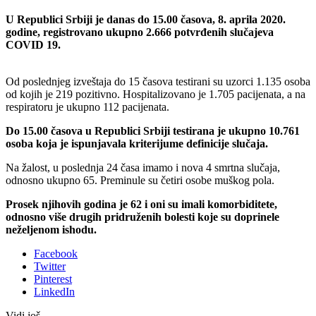
U Republici Srbiji je danas do 15.00 časova, 8. aprila 2020.
godine, registrovano ukupno 2.666 potvrđenih slučajeva
COVID 19.
Od poslednjeg izveštaja do 15 časova testirani su uzorci 1.135 osoba
od kojih je 219 pozitivno. Hospitalizovano je 1.705 pacijenata, a na
respiratoru je ukupno 112 pacijenata.
Do 15.00 časova u Republici Srbiji testirana je ukupno 10.761
osoba koja je ispunjavala kriterijume definicije slučaja.
Na žalost, u poslednja 24 časa imamo i nova 4 smrtna slučaja,
odnosno ukupno 65. Preminule su četiri osobe muškog pola.
Prosek njihovih godina je 62 i oni su imali komorbiditete,
odnosno više drugih pridruženih bolesti koje su doprinele
neželjenom ishodu.
Facebook
Twitter
Pinterest
LinkedIn
Vidi još