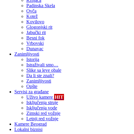
Krnjača
Padinska Skela
Ovča
Kotež
Kovilovo
Glogonjski rit
Jabučki rit
Besni fok
Vrbovski
Dunavac
Zanimljivosti
Istorija
Istraživali smo…
Slike sa leve obale
Da li ste znali?
Zanimljivosti
Opšte
Servisi za građane
Uživo kamere
HIT
Isključenja struje
Isključenja vode
Zimski red vožnje
Letnji red vožnje
Kamere Beograd
Lokalni biznisi