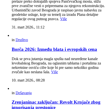
prelaze preko dotrajalih spojeva Pančevačkog mosta, stižu
prve zvanične vesti o pripremama za njegovu rekonstrukciju.
Urbanistički zavod Beograda je raspisao javnu nabavku za
geodetske usluge, koje su temelj za izradu Plana detaljne
regulacije ovog putnog pravca.
Više
31. mart 2026., 11:12
in
Društvo
Borča 2026: Između blata i evropskih cena
Dok se prva jutarnja magla spušta nad neuređene kanale
levobalskog Beograda, na oglasnim tablama i portalima za
nekretnine osviću cifre koje bi pre samo nekoliko godina
zvučale kao neslana šala.
Više
10. mart 2026., 08:28
in
Dešavanja
Zrenjaninac zaključan: Revolt Krnjače zbog
ignorisanja prestonice