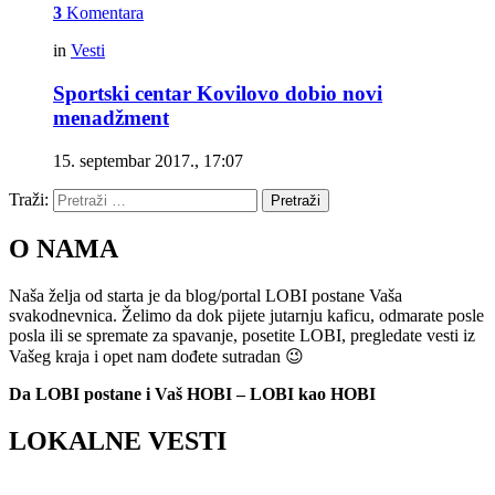
3
Komentara
in
Vesti
Sportski centar Kovilovo dobio novi
menadžment
15. septembar 2017., 17:07
Traži:
Pretraži
O NAMA
Naša želja od starta je da blog/portal LOBI postane Vaša
svakodnevnica. Želimo da dok pijete jutarnju kaficu, odmarate posle
posla ili se spremate za spavanje, posetite LOBI, pregledate vesti iz
Vašeg kraja i opet nam dođete sutradan 😉
Da LOBI postane i Vaš HOBI – LOBI kao HOBI
LOKALNE VESTI