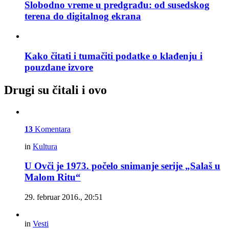
Slobodno vreme u predgrađu: od susedskog
terena do digitalnog ekrana
Kako čitati i tumačiti podatke o klađenju i
pouzdane izvore
Drugi su čitali i ovo
13
Komentara
in
Kultura
U Ovči je 1973. počelo snimanje serije „Salaš u
Malom Ritu“
29. februar 2016., 20:51
in
Vesti