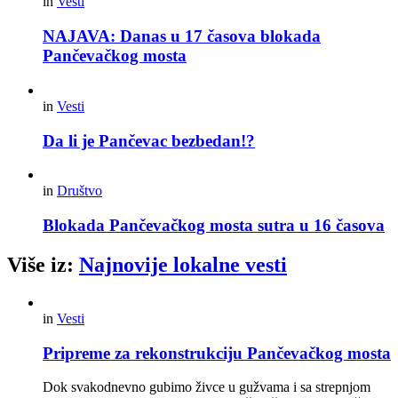
in
Vesti
NAJAVA: Danas u 17 časova blokada
Pančevačkog mosta
in
Vesti
Da li je Pančevac bezbedan!?
in
Društvo
Blokada Pančevačkog mosta sutra u 16 časova
Više iz:
Najnovije lokalne vesti
in
Vesti
Pripreme za rekonstrukciju Pančevačkog mosta
Dok svakodnevno gubimo živce u gužvama i sa strepnjom