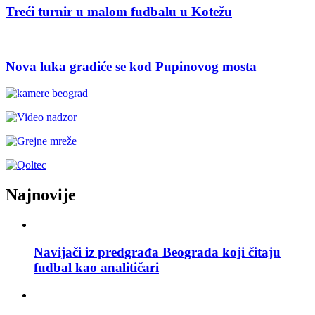
Treći turnir u malom fudbalu u Kotežu
Nova luka gradiće se kod Pupinovog mosta
Najnovije
Navijači iz predgrađa Beograda koji čitaju
fudbal kao analitičari