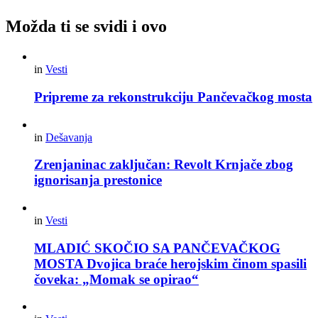
Možda ti se svidi i ovo
in
Vesti
Pripreme za rekonstrukciju Pančevačkog mosta
in
Dešavanja
Zrenjaninac zaključan: Revolt Krnjače zbog
ignorisanja prestonice
in
Vesti
MLADIĆ SKOČIO SA PANČEVAČKOG
MOSTA Dvojica braće herojskim činom spasili
čoveka: „Momak se opirao“