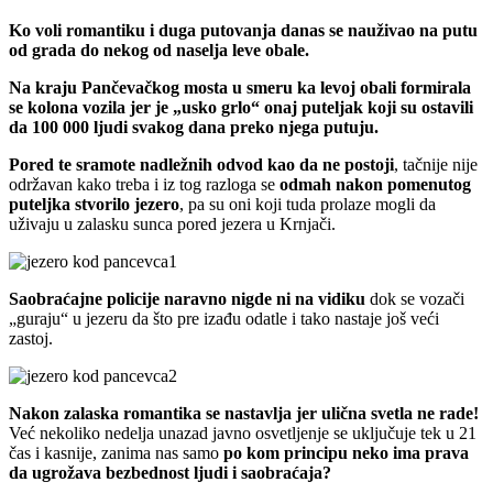
Ko voli romantiku i duga putovanja danas se nauživao na putu
od grada do nekog od naselja leve obale.
Na kraju Pančevačkog mosta u smeru ka levoj obali formirala
se kolona vozila jer je „usko grlo“ onaj puteljak koji su ostavili
da 100 000 ljudi svakog dana preko njega putuju.
Pored te sramote nadležnih odvod kao da ne postoji
, tačnije nije
održavan kako treba i iz tog razloga se
odmah nakon pomenutog
puteljka stvorilo jezero
, pa su oni koji tuda prolaze mogli da
uživaju u zalasku sunca pored jezera u Krnjači.
Saobraćajne policije naravno nigde ni na vidiku
dok se vozači
„guraju“ u jezeru da što pre izađu odatle i tako nastaje još veći
zastoj.
Nakon zalaska romantika se nastavlja jer ulična svetla ne rade!
Već nekoliko nedelja unazad javno osvetljenje se uključuje tek u 21
čas i kasnije, zanima nas samo
po kom principu neko ima prava
da ugrožava bezbednost ljudi i saobraćaja?