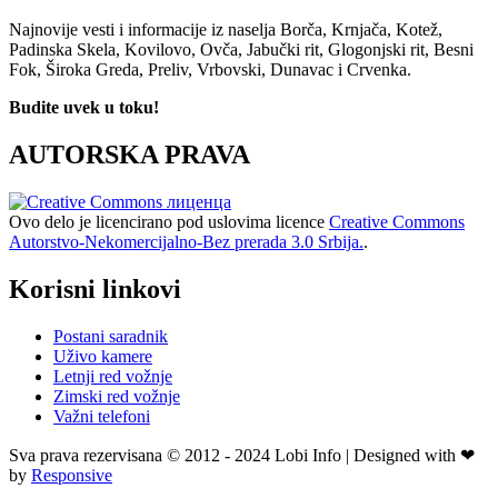
Najnovije vesti i informacije iz naselja Borča, Krnjača, Kotež,
Padinska Skela, Kovilovo, Ovča, Jabučki rit, Glogonjski rit, Besni
Fok, Široka Greda, Preliv, Vrbovski, Dunavac i Crvenka.
Budite uvek u toku!
AUTORSKA PRAVA
Ovo delo je licencirano pod uslovima licence
Creative Commons
Autorstvo-Nekomercijalno-Bez prerada 3.0 Srbija.
.
Korisni linkovi
Postani saradnik
Uživo kamere
Letnji red vožnje
Zimski red vožnje
Važni telefoni
Sva prava rezervisana © 2012 - 2024 Lobi Info | Designed with ❤
by
Responsive