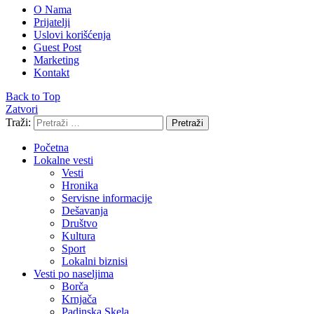
O Nama
Prijatelji
Uslovi korišćenja
Guest Post
Marketing
Kontakt
Back to Top
Zatvori
Traži:
Pretraži
Početna
Lokalne vesti
Vesti
Hronika
Servisne informacije
Dešavanja
Društvo
Kultura
Sport
Lokalni biznisi
Vesti po naseljima
Borča
Krnjača
Padinska Skela