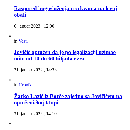
Raspored bogosluženja u crkvama na levoj
obali
6. januar 2023., 12:00
in
Vesti
Jovičić optužen da je po legalizaciji uzimao
mito od 10 do 60 hiljada evra
21. januar 2022., 14:33
in
Hronika
Žarko Lazić iz Borče zajedno sa Jovičićem na
optuženičkoj klupi
31. januar 2022., 14:10