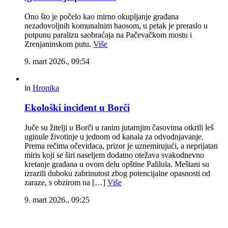
Ono što je počelo kao mirno okupljanje građana
nezadovoljnih komunalnim haosom, u petak je preraslo u
potpunu paralizu saobraćaja na Pačevačkom mostu i
Zrenjaninskom putu.
Više
9. mart 2026., 09:54
in
Hronika
Ekološki incident u Borči
Juče su žitelji u Borči u ranim jutarnjim časovima otkrili leš
uginule životinje u jednom od kanala za odvodnjavanje.
Prema rečima očevidaca, prizor je uznemirujući, a neprijatan
miris koji se širi naseljem dodatno otežava svakodnevno
kretanje građana u ovom delu opštine Palilula. Meštani su
izrazili duboku zabrinutost zbog potencijalne opasnosti od
zaraze, s obzirom na […]
Više
9. mart 2026., 09:25