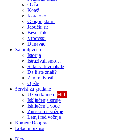
Ovča
Kotež
Kovilovo
Glogonjski rit
Jabučki rit
Besni fok
Vrbovski
Dunavac
Zanimljivosti
Istorija
Istraživali smo…
Slike sa leve obale
Da li ste znali?
Zanimljivosti
Opšte
Servisi za građane
Uživo kamere
HIT
Isključenja struje
Isključenja vode
Zimski red vožnje
Letnji red vožnje
Kamere Beograd
Lokalni biznisi
Blog