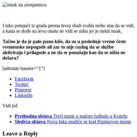
I tako putujući iz grada prema levoj obali svašta nešto ima da se vidi,
a kada se dođe na levu obalu ne vidi se ništa jer je mrkli mrak.
Tačno je da je palo puno kiše, da su u poslednje vreme česte
vremenske nepogode ali zar to nije razlog da se službe
aktiviraju i prilagode a ne da se ponašaju kao da se ništa ne
dešava?
[adrotate banner=“1″]
Facebook
Twitter
Pinterest
LinkedIn
Vidi još
Prethodna objava
Treći turnir u malom fudbalu u Kotežu
Sledeća objava
Nova luka gradiće se kod Pupinovog mosta
Leave a Reply