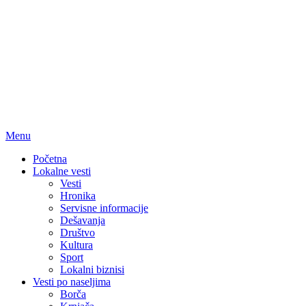
Menu
Početna
Lokalne vesti
Vesti
Hronika
Servisne informacije
Dešavanja
Društvo
Kultura
Sport
Lokalni biznisi
Vesti po naseljima
Borča